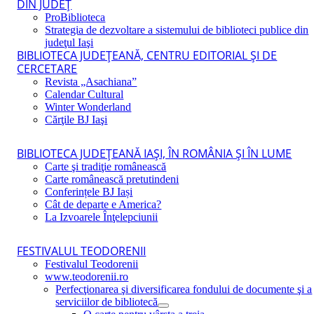
DIN JUDEŢ
ProBiblioteca
Strategia de dezvoltare a sistemului de biblioteci publice din
judeţul Iaşi
BIBLIOTECA JUDEŢEANĂ, CENTRU EDITORIAL ŞI DE
CERCETARE
Revista „Asachiana”
Calendar Cultural
Winter Wonderland
Cărţile BJ Iaşi
BIBLIOTECA JUDEŢEANĂ IAŞI, ÎN ROMÂNIA ŞI ÎN LUME
Carte şi tradiţie românească
Carte românească pretutindeni
Conferințele BJ Iași
Cât de departe e America?
La Izvoarele Înţelepciunii
FESTIVALUL TEODORENII
Festivalul Teodorenii
www.teodorenii.ro
Perfecţionarea şi diversificarea fondului de documente şi a
serviciilor de bibliotecă