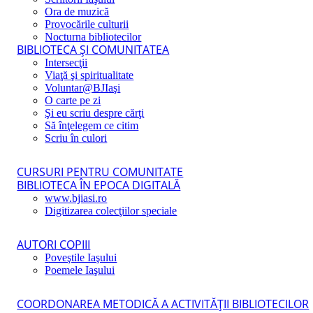
Ora de muzică
Provocările culturii
Nocturna bibliotecilor
BIBLIOTECA ŞI COMUNITATEA
Intersecţii
Viaţă şi spiritualitate
Voluntar@BJIaşi
O carte pe zi
Şi eu scriu despre cărţi
Să înţelegem ce citim
Scriu în culori
CURSURI PENTRU COMUNITATE
BIBLIOTECA ÎN EPOCA DIGITALĂ
www.bjiasi.ro
Digitizarea colecţiilor speciale
AUTORI COPIII
Poveştile Iaşului
Poemele Iaşului
COORDONAREA METODICĂ A ACTIVITĂŢII BIBLIOTECILOR