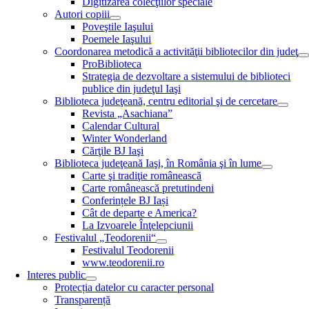
Digitizarea colecţiilor speciale
Autori copiii
Poveştile Iaşului
Poemele Iaşului
Coordonarea metodică a activităţii bibliotecilor din judeţ
ProBiblioteca
Strategia de dezvoltare a sistemului de biblioteci
publice din judeţul Iaşi
Biblioteca judeţeană, centru editorial şi de cercetare
Revista „Asachiana”
Calendar Cultural
Winter Wonderland
Cărţile BJ Iaşi
Biblioteca judeţeană Iaşi, în România şi în lume
Carte şi tradiţie românească
Carte românească pretutindeni
Conferințele BJ Iași
Cât de departe e America?
La Izvoarele Înţelepciunii
Festivalul „Teodorenii“
Festivalul Teodorenii
www.teodorenii.ro
Interes public
Protecția datelor cu caracter personal
Transparență