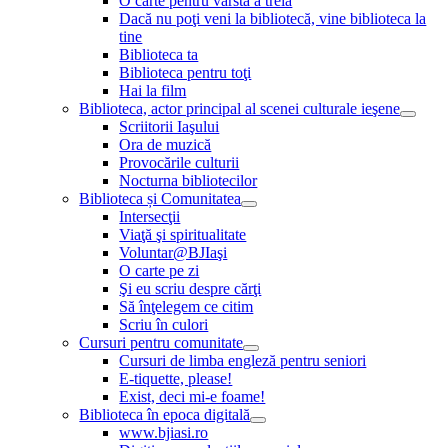
O carte pentru vârsta a treia
Dacă nu poţi veni la bibliotecă, vine biblioteca la
tine
Biblioteca ta
Biblioteca pentru toţi
Hai la film
Biblioteca, actor principal al scenei culturale ieşene
Scriitorii Iaşului
Ora de muzică
Provocările culturii
Nocturna bibliotecilor
Biblioteca și Comunitatea
Intersecţii
Viaţă şi spiritualitate
Voluntar@BJIaşi
O carte pe zi
Şi eu scriu despre cărţi
Să înţelegem ce citim
Scriu în culori
Cursuri pentru comunitate
Cursuri de limba engleză pentru seniori
E-tiquette, please!
Exist, deci mi-e foame!
Biblioteca în epoca digitală
www.bjiasi.ro