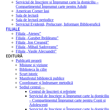
Serviciul de Inscriere şi Împrumut carte la domiciliu –
Compartimentul Împrumut carte pentru Adulţi
American Corner Iaşi
Sala de lectură
Sala de lectură periodice
Serviciul Evidenţă, Prelucrare, Informare Bibliografică
FILIALE
Filiala „Ateneu”
Filiala „Garabet Ibrăileanu”
Filiala „Ion Creangă”
Filiala „Mihail Sadoveanu”
Filiala „Vasile Alecsandri”
EDITURĂ
Publicații proprii
Misiune şi viziune
Biblioteca în cifre
Scurt istoric
Manifestul bibliotecii publice
Coordonare și îndrumare metodică
Sediul central
Centrul de înscrieri și referințe
Serviciul de Inscriere şi Împrumut carte la domiciliu
– Compartimentul Împrumut carte pentru Copii şi
Adolescenţi
Serviciul de Inscriere şi Împrumut carte la domiciliu