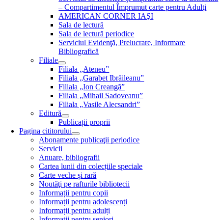
– Compartimentul Împrumut carte pentru Adulţi
AMERICAN CORNER IAŞI
Sala de lectură
Sala de lectură periodice
Serviciul Evidenţă, Prelucrare, Informare
Bibliografică
Filiale
Filiala „Ateneu”
Filiala „Garabet Ibrăileanu”
Filiala „Ion Creangă”
Filiala „Mihail Sadoveanu”
Filiala „Vasile Alecsandri”
Editură
Publicații proprii
Pagina cititorului
Abonamente publicaţii periodice
Servicii
Anuare, bibliografii
Cartea lunii din colecțiile speciale
Carte veche și rară
Noutăţi pe rafturile bibliotecii
Informații pentru copii
Informații pentru adolescenți
Informații pentru adulți
Informații pentru seniori