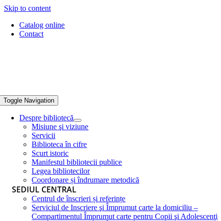
Skip to content
Catalog online
Contact
Toggle Navigation
Despre bibliotecă
Misiune şi viziune
Servicii
Biblioteca în cifre
Scurt istoric
Manifestul bibliotecii publice
Legea bibliotecilor
Coordonare și îndrumare metodică
SEDIUL CENTRAL
Centrul de înscrieri și referințe
Serviciul de Inscriere şi Împrumut carte la domiciliu –
Compartimentul Împrumut carte pentru Copii şi Adolescenţi