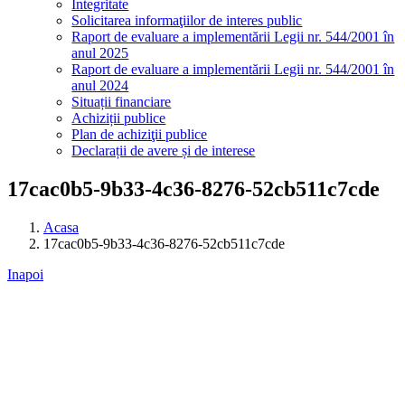
Integritate
Solicitarea informaţiilor de interes public
Raport de evaluare a implementării Legii nr. 544/2001 în
anul 2025
Raport de evaluare a implementării Legii nr. 544/2001 în
anul 2024
Situații financiare
Achiziții publice
Plan de achiziţii publice
Declarații de avere și de interese
17cac0b5-9b33-4c36-8276-52cb511c7cde
Acasa
17cac0b5-9b33-4c36-8276-52cb511c7cde
Inapoi