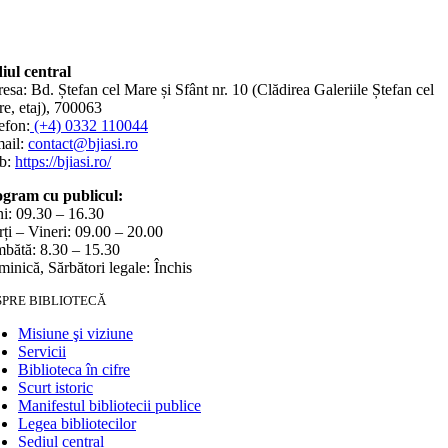
iul central
esa: Bd. Ștefan cel Mare și Sfânt nr. 10 (Clădirea Galeriile Ștefan cel
e, etaj), 700063
efon:
(+4) 0332 110044
ail:
contact@bjiasi.ro
b:
https://bjiasi.ro/
gram cu publicul:
i: 09.30 – 16.30
ți – Vineri: 09.00 – 20.00
bătă: 8.30 – 15.30
inică, Sărbători legale: Închis
SPRE BIBLIOTECĂ
Misiune şi viziune
Servicii
Biblioteca în cifre
Scurt istoric
Manifestul bibliotecii publice
Legea bibliotecilor
Sediul central