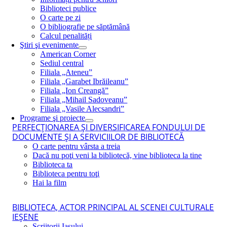
Biblioteci publice
O carte pe zi
O bibliografie pe săptămână
Calcul penalități
Ştiri şi evenimente
American Corner
Sediul central
Filiala „Ateneu”
Filiala „Garabet Ibrăileanu”
Filiala „Ion Creangă”
Filiala „Mihail Sadoveanu”
Filiala „Vasile Alecsandri”
Programe şi proiecte
PERFECŢIONAREA ŞI DIVERSIFICAREA FONDULUI DE
DOCUMENTE ŞI A SERVICIILOR DE BIBLIOTECĂ
O carte pentru vârsta a treia
Dacă nu poţi veni la bibliotecă, vine biblioteca la tine
Biblioteca ta
Biblioteca pentru toţi
Hai la film
BIBLIOTECA, ACTOR PRINCIPAL AL SCENEI CULTURALE
IEŞENE
Scriitorii Iaşului