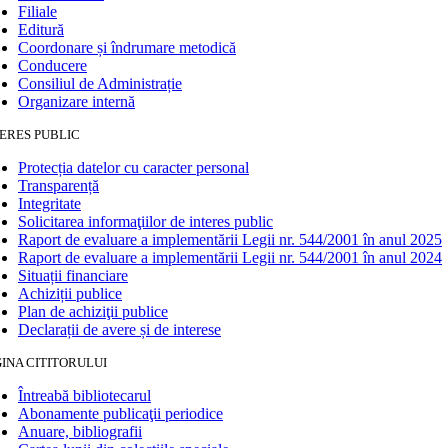
Filiale
Editură
Coordonare și îndrumare metodică
Conducere
Consiliul de Administrație
Organizare internă
ERES PUBLIC
Protecția datelor cu caracter personal
Transparență
Integritate
Solicitarea informaţiilor de interes public
Raport de evaluare a implementării Legii nr. 544/2001 în anul 2025
Raport de evaluare a implementării Legii nr. 544/2001 în anul 2024
Situații financiare
Achiziții publice
Plan de achiziţii publice
Declarații de avere și de interese
INA CITITORULUI
Întreabă bibliotecarul
Abonamente publicaţii periodice
Anuare, bibliografii