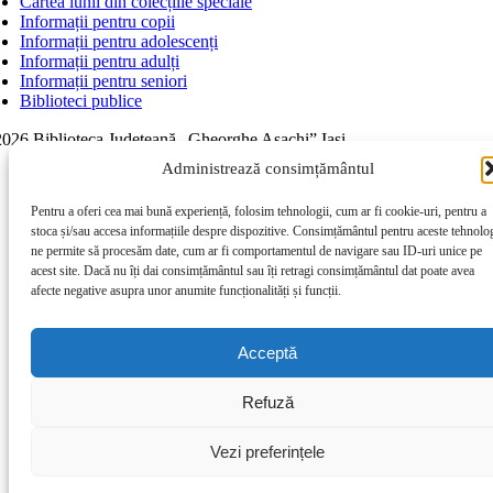
Cartea lunii din colecțiile speciale
Informații pentru copii
Informații pentru adolescenți
Informații pentru adulți
Informații pentru seniori
Biblioteci publice
026 Biblioteca Judeţeană „Gheorghe Asachi” Iaşi
Page load link
Administrează consimțământul
Go to Top
Pentru a oferi cea mai bună experiență, folosim tehnologii, cum ar fi cookie-uri, pentru a
stoca și/sau accesa informațiile despre dispozitive. Consimțământul pentru aceste tehnolog
ne permite să procesăm date, cum ar fi comportamentul de navigare sau ID-uri unice pe
acest site. Dacă nu îți dai consimțământul sau îți retragi consimțământul dat poate avea
afecte negative asupra unor anumite funcționalități și funcții.
Acceptă
Refuză
Vezi preferințele