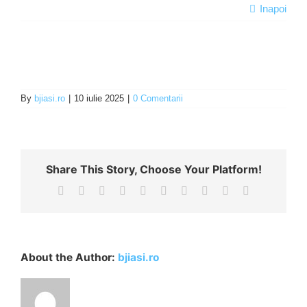
Inapoi
Programe şi proiecte
Interes public
By
bjiasi.ro
|
10 iulie 2025
|
0 Comentarii
Share This Story, Choose Your Platform!
Facebook
X
Reddit
LinkedIn
WhatsApp
Tumblr
Pinterest
Vk
Xing
E-
mail:
About the Author:
bjiasi.ro