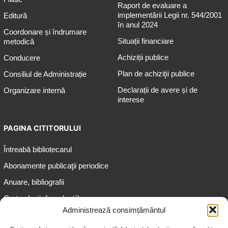
Raport de evaluare a
implementării Legii nr. 544/2001
Editură
în anul 2024
Coordonare și îndrumare
Situații financiare
metodică
Achiziții publice
Conducere
Plan de achiziţii publice
Consiliul de Administrație
Declarații de avere și de
Organizare internă
interese
PAGINA CITITORULUI
Întreabă bibliotecarul
Abonamente publicaţii periodice
Anuare, bibliografii
Cartea lunii din colecțiile
speciale
Administrează consimțământul
Informații pentru copii