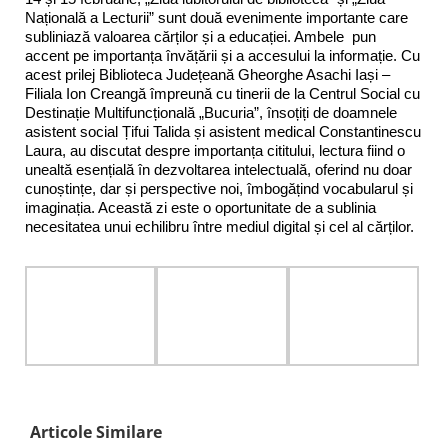
Națională a Lecturii” sunt două evenimente importante care
subliniază valoarea cărților și a educației. Ambele pun
accent pe importanța învățării și a accesului la informație. Cu
acest prilej Biblioteca Județeană Gheorghe Asachi Iași –
Filiala Ion Creangă împreună cu tinerii de la Centrul Social cu
Destinație Multifuncțională „Bucuria”, însoțiți de doamnele
asistent social Țifui Talida și asistent medical Constantinescu
Laura, au discutat despre importanța cititului, lectura fiind o
unealtă esențială în dezvoltarea intelectuală, oferind nu doar
cunoștințe, dar și perspective noi, îmbogățind vocabularul și
imaginația. Această zi este o oportunitate de a sublinia
necesitatea unui echilibru între mediul digital și cel al cărților.
Articole Similare