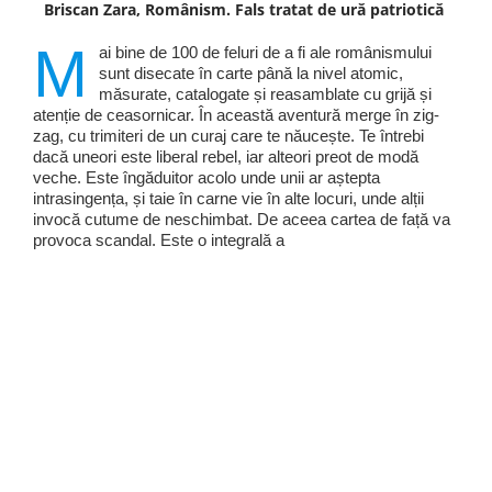
Briscan Zara, Românism. Fals tratat de ură patriotică
M
ai bine de 100 de feluri de a fi ale românismului
sunt disecate în carte până la nivel atomic,
măsurate, catalogate și reasamblate cu grijă și
atenție de ceasornicar. În această aventură merge în zig-
zag, cu trimiteri de un curaj care te năucește. Te întrebi
dacă uneori este liberal rebel, iar alteori preot de modă
veche. Este îngăduitor acolo unde unii ar aștepta
intrasingența, și taie în carne vie în alte locuri, unde alții
invocă cutume de neschimbat. De aceea cartea de față va
provoca scandal. Este o integrală a