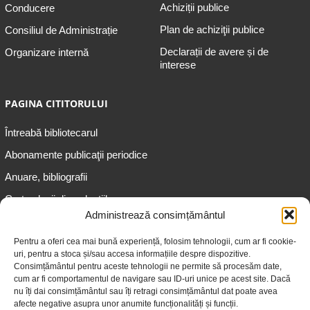
Achiziții publice
Conducere
Plan de achiziţii publice
Consiliul de Administrație
Declarații de avere și de
Organizare internă
interese
PAGINA CITITORULUI
Întreabă bibliotecarul
Abonamente publicaţii periodice
Anuare, bibliografii
Cartea lunii din colecțiile
speciale
Administrează consimțământul
Informații pentru copii
Pentru a oferi cea mai bună experiență, folosim tehnologii, cum ar fi cookie-
uri, pentru a stoca și/sau accesa informațiile despre dispozitive.
Informații pentru adolescenți
Consimțământul pentru aceste tehnologii ne permite să procesăm date,
Informații pentru adulți
cum ar fi comportamentul de navigare sau ID-uri unice pe acest site. Dacă
nu îți dai consimțământul sau îți retragi consimțământul dat poate avea
Informații pentru seniori
afecte negative asupra unor anumite funcționalități și funcții.