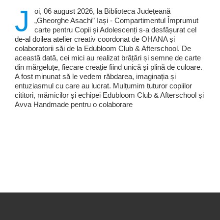
J
oi, 06 august 2026, la Biblioteca Județeană
„Gheorghe Asachi” Iași - Compartimentul Împrumut
carte pentru Copii și Adolescenți s-a desfășurat cel
de-al doilea atelier creativ coordonat de OHANA și
colaboratorii săi de la Edubloom Club & Afterschool. De
această dată, cei mici au realizat brățări și semne de carte
din mărgeluțe, fiecare creație fiind unică și plină de culoare.
A fost minunat să le vedem răbdarea, imaginația și
entuziasmul cu care au lucrat. Mulțumim tuturor copiilor
cititori, mămicilor și echipei Edubloom Club & Afterschool și
Avva Handmade pentru o colaborare