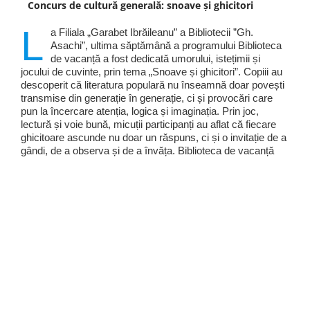
Concurs de cultură generală: snoave și ghicitori
L
a Filiala „Garabet Ibrăileanu” a Bibliotecii ”Gh.
Asachi”, ultima săptămână a programului Biblioteca
de vacanță a fost dedicată umorului, istețimii și
jocului de cuvinte, prin tema „Snoave și ghicitori”. Copiii au
descoperit că literatura populară nu înseamnă doar povești
transmise din generație în generație, ci și provocări care
pun la încercare atenția, logica și imaginația. Prin joc,
lectură și voie bună, micuții participanți au aflat că fiecare
ghicitoare ascunde nu doar un răspuns, ci și o invitație de a
gândi, de a observa și de a învăța. Biblioteca de vacanță