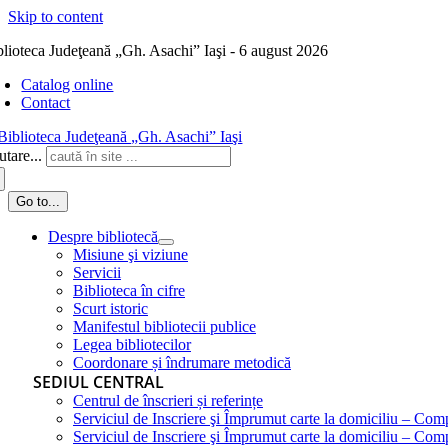
Skip to content
blioteca Judeţeană „Gh. Asachi” Iaşi - 6 august 2026
Catalog online
Contact
tare...
Go to...
Despre bibliotecă
Misiune şi viziune
Servicii
Biblioteca în cifre
Scurt istoric
Manifestul bibliotecii publice
Legea bibliotecilor
Coordonare și îndrumare metodică
SEDIUL CENTRAL
Centrul de înscrieri și referințe
Serviciul de Inscriere şi Împrumut carte la domiciliu – Com
Serviciul de Inscriere şi Împrumut carte la domiciliu – Co