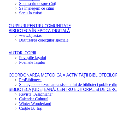
Şi eu scriu despre cărţi
Să înţelegem ce citim
Scriu în culori
CURSURI PENTRU COMUNITATE
BIBLIOTECA ÎN EPOCA DIGITALĂ
www.bjiasi.ro
Digitizarea colecţiilor speciale
AUTORI COPIII
Poveştile Iaşului
Poemele Iaşului
COORDONAREA METODICĂ A ACTIVITĂŢII BIBLIOTECILOR
ProBiblioteca
Strategia de dezvoltare a sistemului de biblioteci publice din
BIBLIOTECA JUDEŢEANĂ, CENTRU EDITORIAL ŞI DE CER
Revista „Asachiana”
Calendar Cultural
Winter Wonderland
Cărţile BJ Iaşi