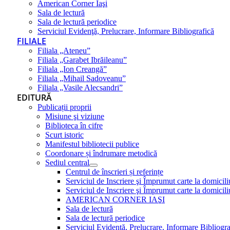
American Corner Iaşi
Sala de lectură
Sala de lectură periodice
Serviciul Evidenţă, Prelucrare, Informare Bibliografică
FILIALE
Filiala „Ateneu”
Filiala „Garabet Ibrăileanu”
Filiala „Ion Creangă”
Filiala „Mihail Sadoveanu”
Filiala „Vasile Alecsandri”
EDITURĂ
Publicații proprii
Misiune şi viziune
Biblioteca în cifre
Scurt istoric
Manifestul bibliotecii publice
Coordonare și îndrumare metodică
Sediul central
Centrul de înscrieri și referințe
Serviciul de Inscriere şi Împrumut carte la domici
Serviciul de Inscriere şi Împrumut carte la domici
AMERICAN CORNER IAŞI
Sala de lectură
Sala de lectură periodice
Serviciul Evidenţă, Prelucrare, Informare Bibliogra