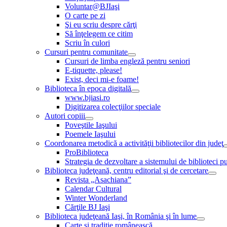
Voluntar@BJIaşi
O carte pe zi
Şi eu scriu despre cărţi
Să înţelegem ce citim
Scriu în culori
Cursuri pentru comunitate
Cursuri de limba engleză pentru seniori
E-tiquette, please!
Exist, deci mi-e foame!
Biblioteca în epoca digitală
www.bjiasi.ro
Digitizarea colecţiilor speciale
Autori copiii
Poveştile Iaşului
Poemele Iaşului
Coordonarea metodică a activităţii bibliotecilor din judeţ
ProBiblioteca
Strategia de dezvoltare a sistemului de biblioteci pu
Biblioteca judeţeană, centru editorial şi de cercetare
Revista „Asachiana”
Calendar Cultural
Winter Wonderland
Cărţile BJ Iaşi
Biblioteca judeţeană Iaşi, în România şi în lume
Carte şi tradiţie românească