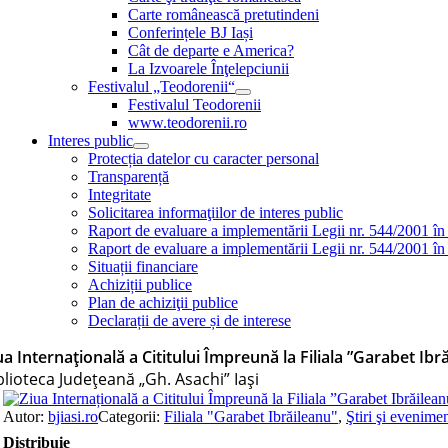
Carte românească pretutindeni
Conferințele BJ Iași
Cât de departe e America?
La Izvoarele Înţelepciunii
Festivalul „Teodorenii“
Festivalul Teodorenii
www.teodorenii.ro
Interes public
Protecția datelor cu caracter personal
Transparență
Integritate
Solicitarea informaţiilor de interes public
Raport de evaluare a implementării Legii nr. 544/2001 în
Raport de evaluare a implementării Legii nr. 544/2001 în
Situații financiare
Achiziții publice
Plan de achiziţii publice
Declarații de avere și de interese
ua Internațională a Cititului Împreună la Filiala ”Garabet Ibr
blioteca Judeţeană „Gh. Asachi” Iaşi
Autor:
bjiasi.ro
Categorii:
Filiala "Garabet Ibrăileanu"
,
Ştiri şi evenime
Distribuie