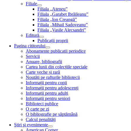
Filiale
Filiala „Ateneu”
Filiala „Garabet Ibrăileanu”
Filiala „Ion Creangă”
Filiala „Mihail Sadoveanu”
Filiala „Vasile Alecsandri”
Editură
Publicații proprii
Pagina cititorului
Abonamente publicaţii periodice
Servicii
Anuare, bibliografii
Cartea lunii din colecțiile speciale
Carte veche și rară
Noutăţi pe rafturile bibliotecii
Informații pentru copii
Informații pentru adolescenți
Informații pentru adulți
Informații pentru seniori
Biblioteci publice
O carte pe zi
O bibliografie pe săptămână
Calcul penalități
Ştiri şi evenimente
American Corner