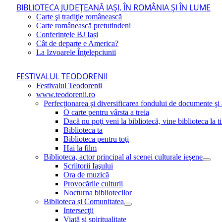
BIBLIOTECA JUDEŢEANĂ IAŞI, ÎN ROMÂNIA ŞI ÎN LUME
Carte şi tradiţie românească
Carte românească pretutindeni
Conferințele BJ Iași
Cât de departe e America?
La Izvoarele Înţelepciunii
FESTIVALUL TEODORENII
Festivalul Teodorenii
www.teodorenii.ro
Perfecţionarea şi diversificarea fondului de documente şi a
O carte pentru vârsta a treia
Dacă nu poţi veni la bibliotecă, vine biblioteca la t
Biblioteca ta
Biblioteca pentru toţi
Hai la film
Biblioteca, actor principal al scenei culturale ieşene
Scriitorii Iaşului
Ora de muzică
Provocările culturii
Nocturna bibliotecilor
Biblioteca și Comunitatea
Intersecţii
Viaţă şi spiritualitate