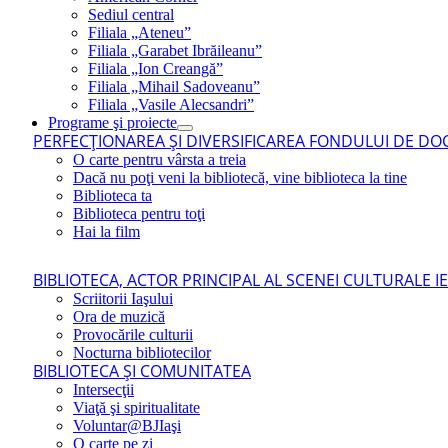
Sediul central
Filiala „Ateneu”
Filiala „Garabet Ibrăileanu”
Filiala „Ion Creangă”
Filiala „Mihail Sadoveanu”
Filiala „Vasile Alecsandri”
Programe şi proiecte
PERFECŢIONAREA ŞI DIVERSIFICAREA FONDULUI DE DOC
O carte pentru vârsta a treia
Dacă nu poţi veni la bibliotecă, vine biblioteca la tine
Biblioteca ta
Biblioteca pentru toţi
Hai la film
BIBLIOTECA, ACTOR PRINCIPAL AL SCENEI CULTURALE I
Scriitorii Iaşului
Ora de muzică
Provocările culturii
Nocturna bibliotecilor
BIBLIOTECA ŞI COMUNITATEA
Intersecţii
Viaţă şi spiritualitate
Voluntar@BJIaşi
O carte pe zi