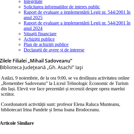
Integritate
Solicitarea informaţiilor de interes public
Raport de evaluare a implementării Legii nr. 544/2001 în
anul 2025
Raport de evaluare a implementării Legii nr. 544/2001 în
anul 2024
Situații financiare
Achiziții publice
Plan de achiziţii publice
Declarații de avere și de interese
Zilele Filialei „Mihail Sadoveanu”
Biblioteca Judeţeană „Gh. Asachi” Iaşi
Astăzi, 9 noiembrie, de la ora 9:00, se va desfășura activitatea online
„Remember Sadoveanu” la Liceul Tehnologic Economic de Turism
din Iași. Elevii vor face prezentări și recenzii despre opera marelui
scriitor.
Coordonatorii activității sunt: profesor Elena Raluca Munteanu,
bibliotecari Irina Pandele și Irena Ioana Brodoceanu.
Articole Similare