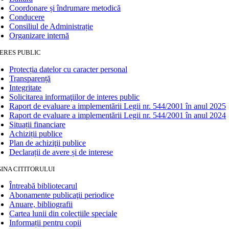
Coordonare și îndrumare metodică
Conducere
Consiliul de Administrație
Organizare internă
ERES PUBLIC
Protecția datelor cu caracter personal
Transparență
Integritate
Solicitarea informaţiilor de interes public
Raport de evaluare a implementării Legii nr. 544/2001 în anul 2025
Raport de evaluare a implementării Legii nr. 544/2001 în anul 2024
Situații financiare
Achiziții publice
Plan de achiziţii publice
Declarații de avere și de interese
INA CITITORULUI
Întreabă bibliotecarul
Abonamente publicaţii periodice
Anuare, bibliografii
Cartea lunii din colecțiile speciale
Informații pentru copii