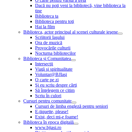
O carte pentru vârsta a treia
Dacă nu poţi veni la bibliotecă, vine biblioteca la
tine
Biblioteca ta
Biblioteca pentru toţi
Hai la film
Biblioteca, actor principal al scenei culturale ieşene
Scriitorii Iaşului
Ora de muzică
Provocările culturii
Nocturna bibliotecilor
Biblioteca și Comunitatea
Intersecţii
Viaţă şi spiritualitate
Voluntar@BJIaşi
O carte pe zi
Şi eu scriu despre cărţi
Să înţelegem ce citim
Scriu în culori
Cursuri pentru comunitate
Cursuri de limba engleză pentru seniori
E-tiquette, please!
Exist, deci mi-e foame!
Biblioteca în epoca digitală
www.bjiasi.ro