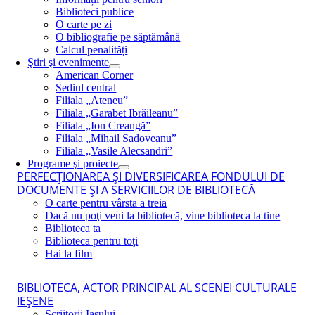
Biblioteci publice
O carte pe zi
O bibliografie pe săptămână
Calcul penalități
Ştiri şi evenimente
American Corner
Sediul central
Filiala „Ateneu”
Filiala „Garabet Ibrăileanu”
Filiala „Ion Creangă”
Filiala „Mihail Sadoveanu”
Filiala „Vasile Alecsandri”
Programe şi proiecte
PERFECŢIONAREA ŞI DIVERSIFICAREA FONDULUI DE
DOCUMENTE ŞI A SERVICIILOR DE BIBLIOTECĂ
O carte pentru vârsta a treia
Dacă nu poţi veni la bibliotecă, vine biblioteca la tine
Biblioteca ta
Biblioteca pentru toţi
Hai la film
BIBLIOTECA, ACTOR PRINCIPAL AL SCENEI CULTURALE
IEŞENE
Scriitorii Iaşului