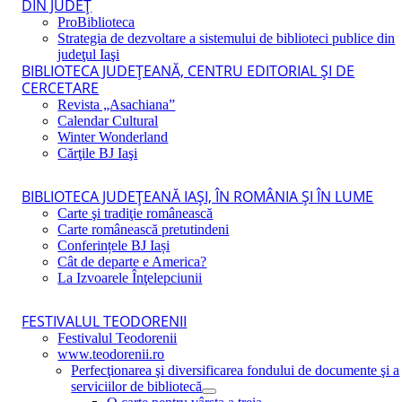
DIN JUDEŢ
ProBiblioteca
Strategia de dezvoltare a sistemului de biblioteci publice din
judeţul Iaşi
BIBLIOTECA JUDEŢEANĂ, CENTRU EDITORIAL ŞI DE
CERCETARE
Revista „Asachiana”
Calendar Cultural
Winter Wonderland
Cărţile BJ Iaşi
BIBLIOTECA JUDEŢEANĂ IAŞI, ÎN ROMÂNIA ŞI ÎN LUME
Carte şi tradiţie românească
Carte românească pretutindeni
Conferințele BJ Iași
Cât de departe e America?
La Izvoarele Înţelepciunii
FESTIVALUL TEODORENII
Festivalul Teodorenii
www.teodorenii.ro
Perfecţionarea şi diversificarea fondului de documente şi a
serviciilor de bibliotecă