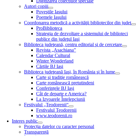
Digitizarea colecţiilor speciale
Autori copiii
Poveştile Iaşului
Poemele Iaşului
Coordonarea metodică a activităţii bibliotecilor din judeţ
ProBiblioteca
Strategia de dezvoltare a sistemului de biblioteci
publice din judeţul Iaşi
Biblioteca judeţeană, centru editorial şi de cercetare
Revista „Asachiana”
Calendar Cultural
Winter Wonderland
Cărţile BJ Iaşi
Biblioteca judeţeană Iaşi, în România şi în lume
Carte şi tradiţie românească
Carte românească pretutindeni
Conferințele BJ Iași
Cât de departe e America?
La Izvoarele Înţelepciunii
Festivalul „Teodorenii“
Festivalul Teodorenii
www.teodorenii.ro
Interes public
Protecția datelor cu caracter personal
Transparență