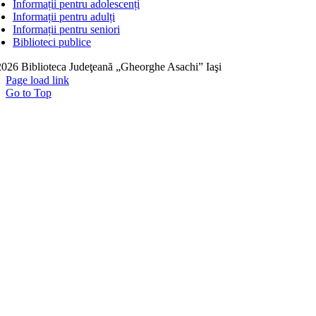
Informații pentru adolescenți
Informații pentru adulți
Informații pentru seniori
Biblioteci publice
026 Biblioteca Judeţeană „Gheorghe Asachi” Iaşi
Page load link
Go to Top