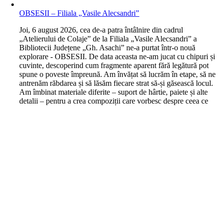
OBSESII – Filiala „Vasile Alecsandri”
J
oi, 6 august 2026, cea de-a patra întâlnire din cadrul
„Atelierului de Colaje” de la Filiala „Vasile Alecsandri” a
Bibliotecii Județene „Gh. Asachi” ne-a purtat într-o nouă
explorare - OBSESII. De data aceasta ne-am jucat cu chipuri și
cuvinte, descoperind cum fragmente aparent fără legătură pot
spune o poveste împreună. Am învățat să lucrăm în etape, să ne
antrenăm răbdarea și să lăsăm fiecare strat să-și găsească locul.
Am îmbinat materiale diferite – suport de hârtie, paiete și alte
detalii – pentru a crea compoziții care vorbesc despre ceea ce