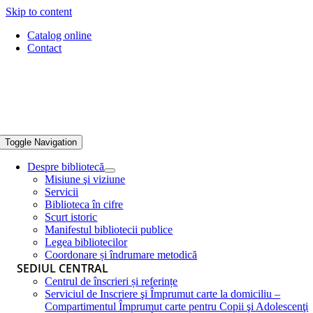
Skip to content
Catalog online
Contact
Toggle Navigation
Despre bibliotecă
Misiune şi viziune
Servicii
Biblioteca în cifre
Scurt istoric
Manifestul bibliotecii publice
Legea bibliotecilor
Coordonare și îndrumare metodică
SEDIUL CENTRAL
Centrul de înscrieri și referințe
Serviciul de Inscriere şi Împrumut carte la domiciliu –
Compartimentul Împrumut carte pentru Copii şi Adolescenţi