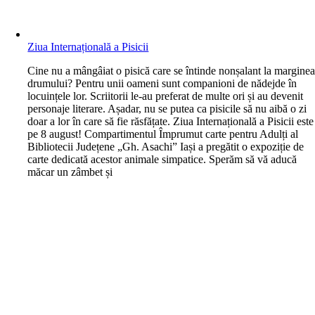
Ziua Internațională a Pisicii
C
ine nu a mângâiat o pisică care se întinde nonșalant la margine
drumului? Pentru unii oameni sunt companioni de nădejde în
locuințele lor. Scriitorii le-au preferat de multe ori și au devenit
personaje literare. Așadar, nu se putea ca pisicile să nu aibă o zi
doar a lor în care să fie răsfățate. Ziua Internațională a Pisicii este
pe 8 august! Compartimentul Împrumut carte pentru Adulți al
Bibliotecii Județene „Gh. Asachi” Iași a pregătit o expoziție de
carte dedicată acestor animale simpatice. Sperăm să vă aducă
măcar un zâmbet și