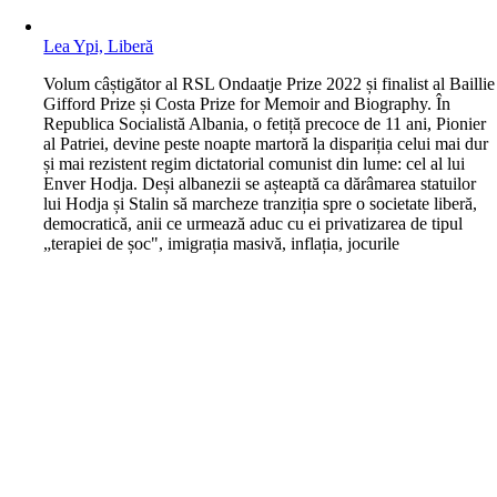
Lea Ypi, Liberă
V
olum câștigător al RSL Ondaatje Prize 2022 și finalist al Baillie
Gifford Prize și Costa Prize for Memoir and Biography. În
Republica Socialistă Albania, o fetiță precoce de 11 ani, Pionier
al Patriei, devine peste noapte martoră la dispariția celui mai dur
și mai rezistent regim dictatorial comunist din lume: cel al lui
Enver Hodja. Deși albanezii se așteaptă ca dărâmarea statuilor
lui Hodja și Stalin să marcheze tranziția spre o societate liberă,
democratică, anii ce urmează aduc cu ei privatizarea de tipul
„terapiei de șoc", imigrația masivă, inflația, jocurile