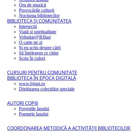
Ora de muzică
Provocările culturii
Nocturna bibliotecilor
BIBLIOTECA ŞI COMUNITATEA
Intersecţii
Viaţă şi spiritualitate
Voluntar@BJIaşi
O carte pe zi
Şi eu scriu despre cărţi
Să înţelegem ce citim
Scriu în culori
CURSURI PENTRU COMUNITATE
BIBLIOTECA ÎN EPOCA DIGITALĂ
www.bjiasi.ro
Digitizarea colecţiilor speciale
AUTORI COPIII
Poveştile Iaşului
Poemele Iaşului
COORDONAREA METODICĂ A ACTIVITĂŢII BIBLIOTECILOR