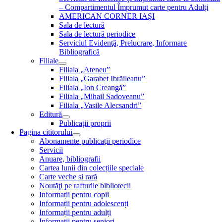
– Compartimentul Împrumut carte pentru Adulţi
AMERICAN CORNER IAŞI
Sala de lectură
Sala de lectură periodice
Serviciul Evidenţă, Prelucrare, Informare
Bibliografică
Filiale
Filiala „Ateneu”
Filiala „Garabet Ibrăileanu”
Filiala „Ion Creangă”
Filiala „Mihail Sadoveanu”
Filiala „Vasile Alecsandri”
Editură
Publicații proprii
Pagina cititorului
Abonamente publicaţii periodice
Servicii
Anuare, bibliografii
Cartea lunii din colecțiile speciale
Carte veche și rară
Noutăţi pe rafturile bibliotecii
Informații pentru copii
Informații pentru adolescenți
Informații pentru adulți
Informații pentru seniori