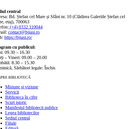
iul central
esa: Bd. Ștefan cel Mare și Sfânt nr. 10 (Clădirea Galeriile Ștefan cel
e, etaj), 700063
efon:
(+4) 0332 110044
ail:
contact@bjiasi.ro
b:
https://bjiasi.ro/
gram cu publicul:
i: 09.30 – 16.30
ți – Vineri: 09.00 – 20.00
bătă: 8.30 – 15.30
inică, Sărbători legale: Închis
SPRE BIBLIOTECĂ
Misiune şi viziune
Servicii
Biblioteca în cifre
Scurt istoric
Manifestul bibliotecii publice
Legea bibliotecilor
Sediul central
Filiale
Editură