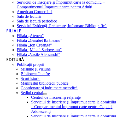
Serviciul de Inscriere şi Împrumut carte la domiciliu –
Compartimentul Împrumut carte pentru Adulţi
American Corner Iaşi
Sala de lectură
Sala de lectură periodice
Serviciul Evidenţă, Prelucrare, Informare Bibliografică
FILIALE
Filiala „Ateneu”
Filiala „Garabet Ibrăileanu”
Filiala „Ion Creangă”
Filiala „Mihail Sadoveanu”
Filiala „Vasile Alecsandri”
EDITURĂ
Publicații proprii
Misiune şi viziune
Biblioteca în cifre
Scurt istoric
Manifestul bibliotecii publice
Coordonare și îndrumare metodică
Sediul central
Centrul de înscrieri și referințe
Serviciul de Inscriere şi Împrumut carte la domiciliu
– Compartimentul Împrumut carte pentru Copii şi
Adolescenţi
Serviciul de Inscriere şi Împrumut carte la domiciliu