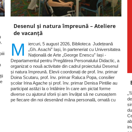
Desenul și natura împreună – Ateliere
de vacanță
u
e.
M
iercuri, 5 august 2026, Biblioteca Județeană
„Gh. Asachi” Iași, în parteneriat cu Universitatea
iii
Națională de Arte „George Enescu” Iași -
Departamentul pentru Pregătirea Personalului Didactic, a
n
organizat o nouă activitate din cadrul proiectului Desenul
și natura împreună. Elevii coordonați de prof. înv. primar
ii
Doina Scutaru, prof. înv. primar Raluca Popa, consilier
ie
școlar Irina Agache și prof. înv. primar Denisa Pintilie au
participat astăzi la o întâlnire în care am pictat forme
„T
diverse cu ajutorul sforii și am învățat să ne cunoaștem
de
pe fiecare din noi desenând mâna personală, ornată cu
si
du
Ce
ab
in