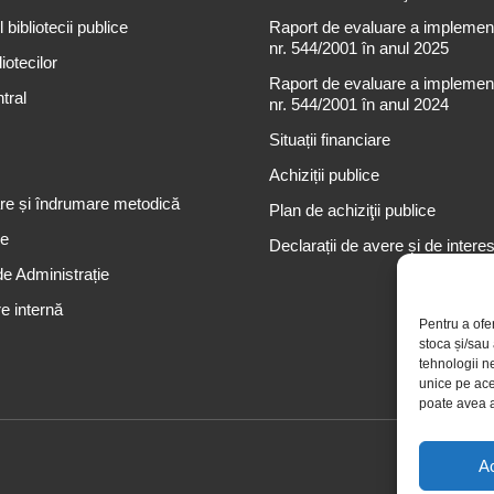
 bibliotecii publice
Raport de evaluare a implementă
nr. 544/2001 în anul 2025
iotecilor
Raport de evaluare a implementă
tral
nr. 544/2001 în anul 2024
Situații financiare
Achiziții publice
re și îndrumare metodică
Plan de achiziţii publice
re
Declarații de avere și de intere
de Administrație
e internă
Pentru a ofe
stoca și/sau
tehnologii n
unice pe ace
poate avea a
A