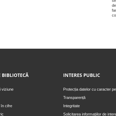
se
de
fa
co
 BIBLIOTECĂ
INTERES PUBLIC
i viziune
Protecția datelor cu caracter p
Transparență
 în cifre
Integritate
ric
Solicitarea informaţiilor de inter