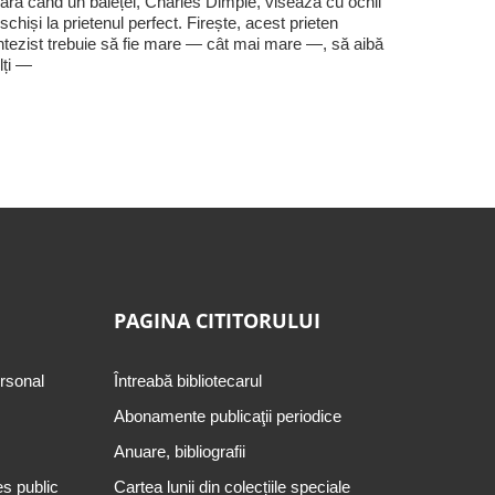
ară când un băiețel, Charles Dimple, visează cu ochii
schiși la prietenul perfect. Firește, acest prieten
ntezist trebuie să fie mare — cât mai mare —, să aibă
lți —
PAGINA CITITORULUI
ersonal
Întreabă bibliotecarul
Abonamente publicaţii periodice
Anuare, bibliografii
es public
Cartea lunii din colecțiile speciale