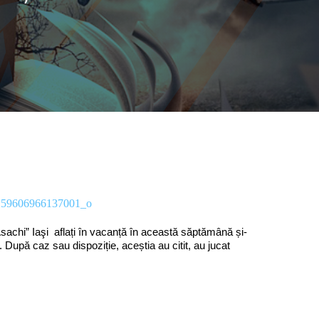
. Asachi” Iaşi aflați în vacanță în această săptămână și-
ă. După caz sau dispoziție, aceștia au citit, au jucat