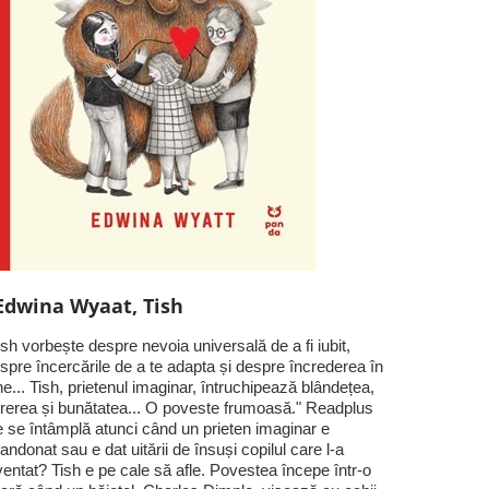
Edwina Wyaat, Tish
ish vorbește despre nevoia universală de a fi iubit,
spre încercările de a te adapta și despre încrederea în
ne... Tish, prietenul imaginar, întruchipează blândețea,
rerea și bunătatea... O poveste frumoasă." Readplus
 se întâmplă atunci când un prieten imaginar e
andonat sau e dat uitării de însuși copilul care l-a
ventat? Tish e pe cale să afle. Povestea începe într-o