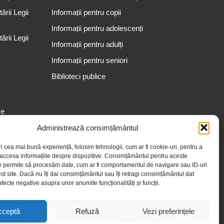
rii Legii
Informații pentru copii
Informații pentru adolescenți
rii Legii
Informații pentru adulți
Informații pentru seniori
Biblioteci publice
se
Administrează consimțământul
ri cea mai bună experiență, folosim tehnologii, cum ar fi cookie-uri, pentru a
 accesa informațiile despre dispozitive. Consimțământul pentru aceste
e permite să procesăm date, cum ar fi comportamentul de navigare sau ID-uri
st site. Dacă nu îți dai consimțământul sau îți retragi consimțământul dat
fecte negative asupra unor anumite funcționalități și funcții.
cceptă
Refuză
Vezi preferințele