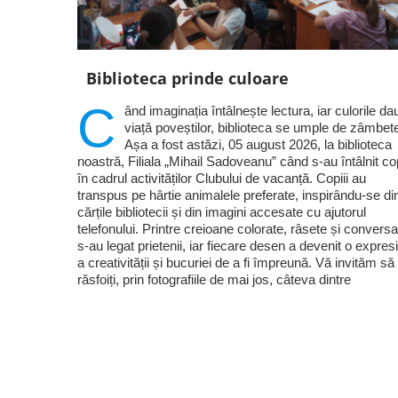
Biblioteca prinde culoare
C
ând imaginația întâlnește lectura, iar culorile da
viață poveștilor, biblioteca se umple de zâmbet
Așa a fost astăzi, 05 august 2026, la biblioteca
noastră, Filiala „Mihail Sadoveanu” când s-au întâlnit cop
în cadrul activităților Clubului de vacanță. Copiii au
transpus pe hârtie animalele preferate, inspirându-se di
cărțile bibliotecii și din imagini accesate cu ajutorul
telefonului. Printre creioane colorate, râsete și conversaț
s-au legat prietenii, iar fiecare desen a devenit o expres
a creativității și bucuriei de a fi împreună. Vă invităm să
răsfoiți, prin fotografiile de mai jos, câteva dintre