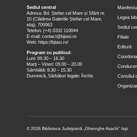
Sediul central
Manifestul
Adresa: Bd. Ștefan cel Mare și Sfânt nr.
Legea bibl
10 (Clădirea Galeriile Ștefan cel Mare,
etaj), 700063
Sediul cen
Telefon:
(+4) 0332 110044
E-mail:
contact@bjiasi.ro
Filiale
Web:
https://bjiasi.ro/
Editură
Program cu publicul:
Coordona
Luni: 09.30 – 16.30
Marți – Vineri: 09.00 – 20.00
Conduce
Sâmbătă: 8.30 – 15.30
Duminică, Sărbători legale: Închis
Consiliul 
Organizar
© 2026 Biblioteca Judeţeană „Gheorghe Asachi” Iaşi