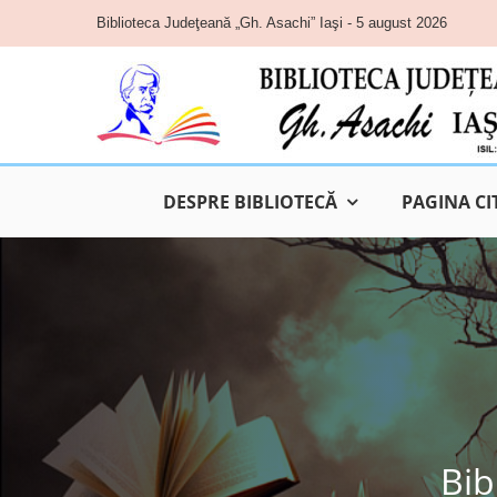
Skip
Biblioteca Judeţeană „Gh. Asachi” Iaşi - 5 august 2026
to
content
DESPRE BIBLIOTECĂ
PAGINA CI
Bib