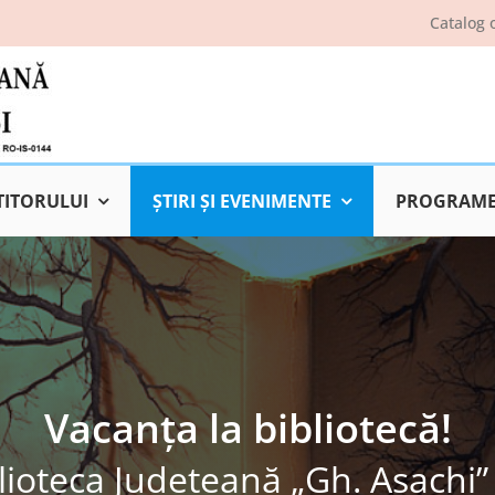
Catalog 
TITORULUI
ŞTIRI ŞI EVENIMENTE
PROGRAME 
Vacanța la bibliotecă!
lioteca Judeţeană „Gh. Asachi” 