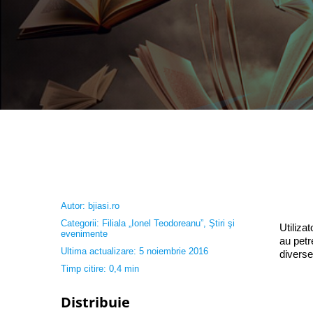
Autor:
bjiasi.ro
Categorii:
Filiala „Ionel Teodoreanu”
,
Ştiri şi
Utiliza
evenimente
au petr
Ultima actualizare: 5 noiembrie 2016
diverse
Timp citire: 0,4 min
Distribuie