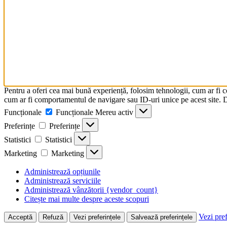
Pentru a oferi cea mai bună experiență, folosim tehnologii, cum ar fi 
cum ar fi comportamentul de navigare sau ID-uri unice pe acest site. Da
Funcționale
Funcționale
Mereu activ
Preferințe
Preferințe
Statistici
Statistici
Marketing
Marketing
Administrează opțiunile
Administrează serviciile
Administrează vânzătorii {vendor_count}
Citește mai multe despre aceste scopuri
Vezi pref
Acceptă
Refuză
Vezi preferințele
Salvează preferințele