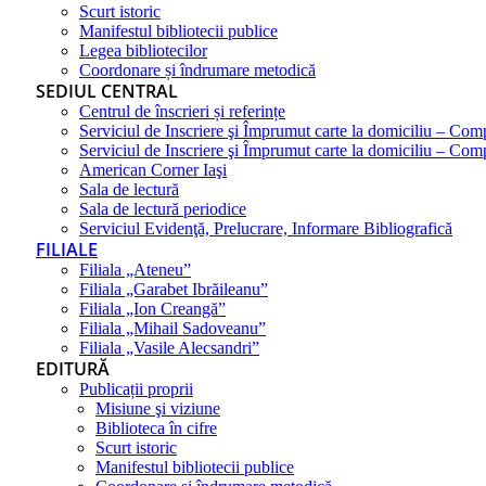
Scurt istoric
Manifestul bibliotecii publice
Legea bibliotecilor
Coordonare și îndrumare metodică
SEDIUL CENTRAL
Centrul de înscrieri și referințe
Serviciul de Inscriere şi Împrumut carte la domiciliu – Com
Serviciul de Inscriere şi Împrumut carte la domiciliu – Co
American Corner Iaşi
Sala de lectură
Sala de lectură periodice
Serviciul Evidenţă, Prelucrare, Informare Bibliografică
FILIALE
Filiala „Ateneu”
Filiala „Garabet Ibrăileanu”
Filiala „Ion Creangă”
Filiala „Mihail Sadoveanu”
Filiala „Vasile Alecsandri”
EDITURĂ
Publicații proprii
Misiune şi viziune
Biblioteca în cifre
Scurt istoric
Manifestul bibliotecii publice