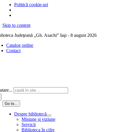
Politică cookie-uri
Skip to content
blioteca Judeţeană „Gh. Asachi” Iaşi - 8 august 2026
Catalog online
Contact
tare...
Go to...
Despre bibliotecă
Misiune şi viziune
Servicii
Biblioteca în cifre