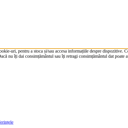
cookie-uri, pentru a stoca și/sau accesa informațiile despre dispozitive.
că nu îți dai consimțământul sau îți retragi consimțământul dat poate av
erințele