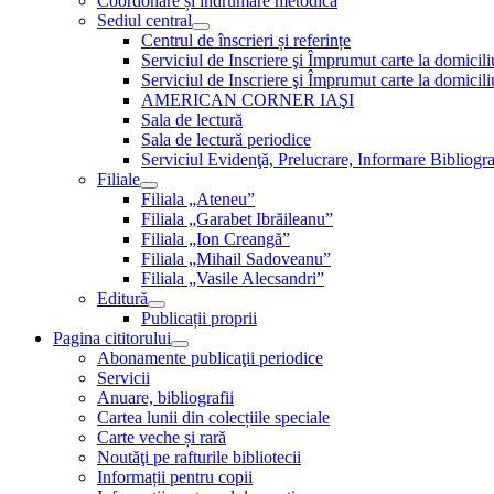
Coordonare și îndrumare metodică
Sediul central
Centrul de înscrieri și referințe
Serviciul de Inscriere şi Împrumut carte la domici
Serviciul de Inscriere şi Împrumut carte la domici
AMERICAN CORNER IAŞI
Sala de lectură
Sala de lectură periodice
Serviciul Evidenţă, Prelucrare, Informare Bibliogra
Filiale
Filiala „Ateneu”
Filiala „Garabet Ibrăileanu”
Filiala „Ion Creangă”
Filiala „Mihail Sadoveanu”
Filiala „Vasile Alecsandri”
Editură
Publicații proprii
Pagina cititorului
Abonamente publicaţii periodice
Servicii
Anuare, bibliografii
Cartea lunii din colecțiile speciale
Carte veche și rară
Noutăţi pe rafturile bibliotecii
Informații pentru copii