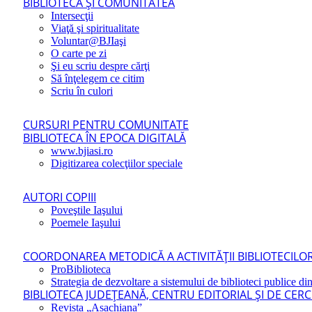
BIBLIOTECA ŞI COMUNITATEA
Intersecţii
Viaţă şi spiritualitate
Voluntar@BJIaşi
O carte pe zi
Şi eu scriu despre cărţi
Să înţelegem ce citim
Scriu în culori
CURSURI PENTRU COMUNITATE
BIBLIOTECA ÎN EPOCA DIGITALĂ
www.bjiasi.ro
Digitizarea colecţiilor speciale
AUTORI COPIII
Poveştile Iaşului
Poemele Iaşului
COORDONAREA METODICĂ A ACTIVITĂŢII BIBLIOTECILOR
ProBiblioteca
Strategia de dezvoltare a sistemului de biblioteci publice din
BIBLIOTECA JUDEŢEANĂ, CENTRU EDITORIAL ŞI DE CER
Revista „Asachiana”