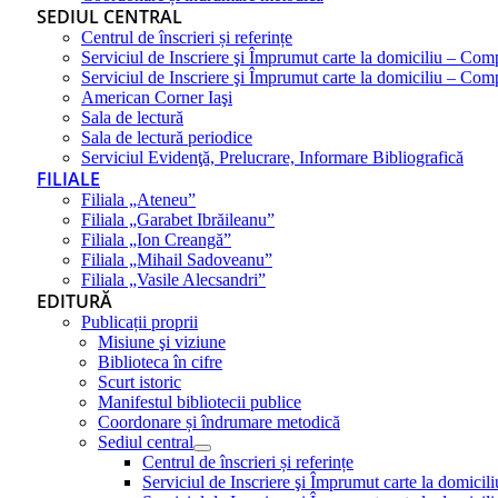
SEDIUL CENTRAL
Centrul de înscrieri și referințe
Serviciul de Inscriere şi Împrumut carte la domiciliu – Com
Serviciul de Inscriere şi Împrumut carte la domiciliu – Co
American Corner Iaşi
Sala de lectură
Sala de lectură periodice
Serviciul Evidenţă, Prelucrare, Informare Bibliografică
FILIALE
Filiala „Ateneu”
Filiala „Garabet Ibrăileanu”
Filiala „Ion Creangă”
Filiala „Mihail Sadoveanu”
Filiala „Vasile Alecsandri”
EDITURĂ
Publicații proprii
Misiune şi viziune
Biblioteca în cifre
Scurt istoric
Manifestul bibliotecii publice
Coordonare și îndrumare metodică
Sediul central
Centrul de înscrieri și referințe
Serviciul de Inscriere şi Împrumut carte la domici