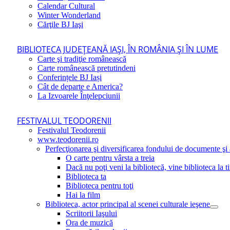
Calendar Cultural
Winter Wonderland
Cărţile BJ Iaşi
BIBLIOTECA JUDEŢEANĂ IAŞI, ÎN ROMÂNIA ŞI ÎN LUME
Carte şi tradiţie românească
Carte românească pretutindeni
Conferințele BJ Iași
Cât de departe e America?
La Izvoarele Înţelepciunii
FESTIVALUL TEODORENII
Festivalul Teodorenii
www.teodorenii.ro
Perfecţionarea şi diversificarea fondului de documente şi a
O carte pentru vârsta a treia
Dacă nu poţi veni la bibliotecă, vine biblioteca la t
Biblioteca ta
Biblioteca pentru toţi
Hai la film
Biblioteca, actor principal al scenei culturale ieşene
Scriitorii Iaşului
Ora de muzică