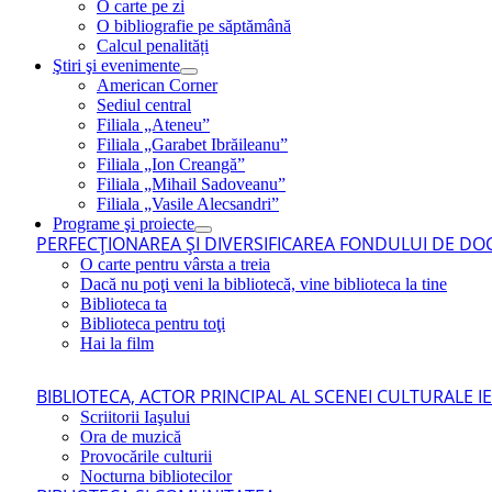
O carte pe zi
O bibliografie pe săptămână
Calcul penalități
Ştiri şi evenimente
American Corner
Sediul central
Filiala „Ateneu”
Filiala „Garabet Ibrăileanu”
Filiala „Ion Creangă”
Filiala „Mihail Sadoveanu”
Filiala „Vasile Alecsandri”
Programe şi proiecte
PERFECŢIONAREA ŞI DIVERSIFICAREA FONDULUI DE DOC
O carte pentru vârsta a treia
Dacă nu poţi veni la bibliotecă, vine biblioteca la tine
Biblioteca ta
Biblioteca pentru toţi
Hai la film
BIBLIOTECA, ACTOR PRINCIPAL AL SCENEI CULTURALE I
Scriitorii Iaşului
Ora de muzică
Provocările culturii
Nocturna bibliotecilor