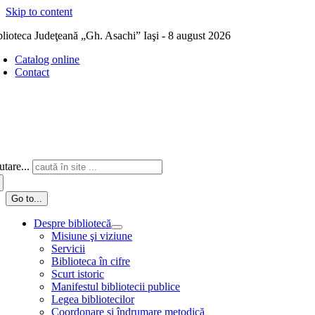
Skip to content
blioteca Judeţeană „Gh. Asachi” Iaşi - 8 august 2026
Catalog online
Contact
tare...
Go to...
Despre bibliotecă
Misiune şi viziune
Servicii
Biblioteca în cifre
Scurt istoric
Manifestul bibliotecii publice
Legea bibliotecilor
Coordonare și îndrumare metodică