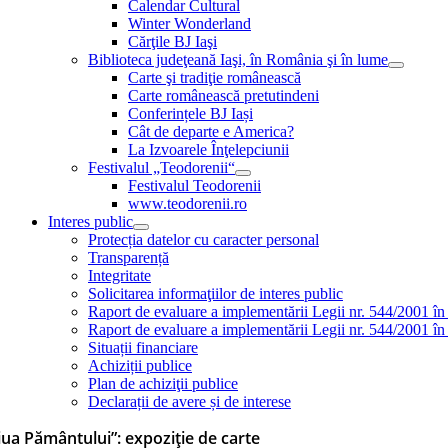
Calendar Cultural
Winter Wonderland
Cărţile BJ Iaşi
Biblioteca judeţeană Iaşi, în România şi în lume
Carte şi tradiţie românească
Carte românească pretutindeni
Conferințele BJ Iași
Cât de departe e America?
La Izvoarele Înţelepciunii
Festivalul „Teodorenii“
Festivalul Teodorenii
www.teodorenii.ro
Interes public
Protecția datelor cu caracter personal
Transparență
Integritate
Solicitarea informaţiilor de interes public
Raport de evaluare a implementării Legii nr. 544/2001 în
Raport de evaluare a implementării Legii nr. 544/2001 în
Situații financiare
Achiziții publice
Plan de achiziţii publice
Declarații de avere și de interese
iua Pământului”: expoziție de carte