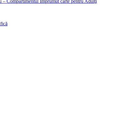
liu – Compartimentul Împrumut carte pentru Adulţi
fică