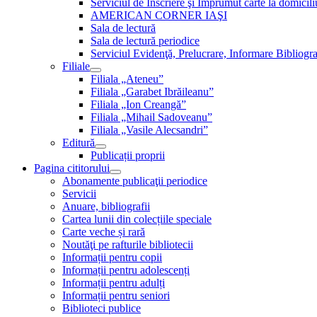
Serviciul de Inscriere şi Împrumut carte la domici
AMERICAN CORNER IAŞI
Sala de lectură
Sala de lectură periodice
Serviciul Evidenţă, Prelucrare, Informare Bibliogra
Filiale
Filiala „Ateneu”
Filiala „Garabet Ibrăileanu”
Filiala „Ion Creangă”
Filiala „Mihail Sadoveanu”
Filiala „Vasile Alecsandri”
Editură
Publicații proprii
Pagina cititorului
Abonamente publicaţii periodice
Servicii
Anuare, bibliografii
Cartea lunii din colecțiile speciale
Carte veche și rară
Noutăţi pe rafturile bibliotecii
Informații pentru copii
Informații pentru adolescenți
Informații pentru adulți
Informații pentru seniori
Biblioteci publice