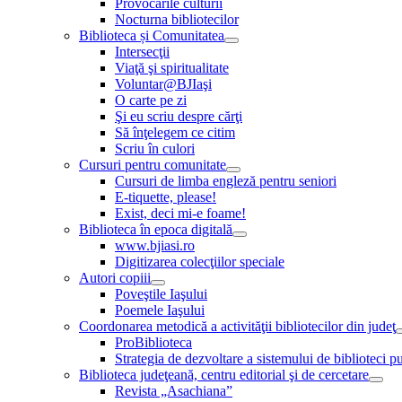
Provocările culturii
Nocturna bibliotecilor
Biblioteca și Comunitatea
Intersecţii
Viaţă şi spiritualitate
Voluntar@BJIaşi
O carte pe zi
Şi eu scriu despre cărţi
Să înţelegem ce citim
Scriu în culori
Cursuri pentru comunitate
Cursuri de limba engleză pentru seniori
E-tiquette, please!
Exist, deci mi-e foame!
Biblioteca în epoca digitală
www.bjiasi.ro
Digitizarea colecţiilor speciale
Autori copiii
Poveştile Iaşului
Poemele Iaşului
Coordonarea metodică a activităţii bibliotecilor din judeţ
ProBiblioteca
Strategia de dezvoltare a sistemului de biblioteci pu
Biblioteca judeţeană, centru editorial şi de cercetare
Revista „Asachiana”