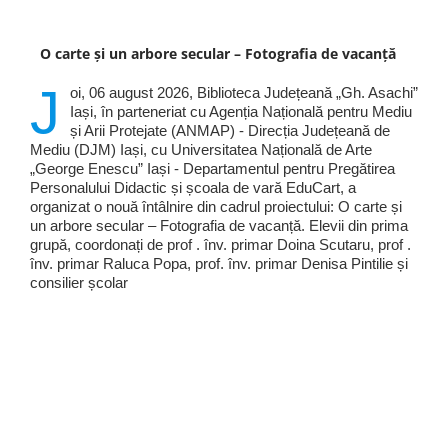
O carte și un arbore secular – Fotografia de vacanță
J
oi, 06 august 2026, Biblioteca Județeană „Gh. Asachi”
Iași, în parteneriat cu Agenția Națională pentru Mediu
și Arii Protejate (ANMAP) - Direcția Județeană de
Mediu (DJM) Iași, cu Universitatea Națională de Arte
„George Enescu” Iași - Departamentul pentru Pregătirea
Personalului Didactic și școala de vară EduCart, a
organizat o nouă întâlnire din cadrul proiectului: O carte și
un arbore secular – Fotografia de vacanță. Elevii din prima
grupă, coordonați de prof . înv. primar Doina Scutaru, prof .
înv. primar Raluca Popa, prof. înv. primar Denisa Pintilie și
consilier școlar