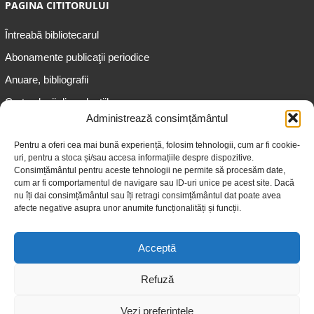
PAGINA CITITORULUI
Întreabă bibliotecarul
Abonamente publicaţii periodice
Anuare, bibliografii
Cartea lunii din colecțiile
speciale
Administrează consimțământul
Informații pentru copii
Pentru a oferi cea mai bună experiență, folosim tehnologii, cum ar fi cookie-
uri, pentru a stoca și/sau accesa informațiile despre dispozitive.
Informații pentru adolescenți
Consimțământul pentru aceste tehnologii ne permite să procesăm date,
Informații pentru adulți
cum ar fi comportamentul de navigare sau ID-uri unice pe acest site. Dacă
nu îți dai consimțământul sau îți retragi consimțământul dat poate avea
Informații pentru seniori
afecte negative asupra unor anumite funcționalități și funcții.
Biblioteci publice
Acceptă
Refuză
Vezi preferințele
© 2026 Biblioteca Judeţeană „Gheorghe Asachi” Iaşi