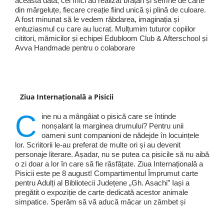
această dată, cei mici au realizat brățări și semne de carte
din mărgeluțe, fiecare creație fiind unică și plină de culoare.
A fost minunat să le vedem răbdarea, imaginația și
entuziasmul cu care au lucrat. Mulțumim tuturor copiilor
cititori, mămicilor și echipei Edubloom Club & Afterschool și
Avva Handmade pentru o colaborare
Ziua Internațională a Pisicii
C
ine nu a mângâiat o pisică care se întinde
nonșalant la marginea drumului? Pentru unii
oameni sunt companioni de nădejde în locuințele
lor. Scriitorii le-au preferat de multe ori și au devenit
personaje literare. Așadar, nu se putea ca pisicile să nu aibă
o zi doar a lor în care să fie răsfățate. Ziua Internațională a
Pisicii este pe 8 august! Compartimentul Împrumut carte
pentru Adulți al Bibliotecii Județene „Gh. Asachi” Iași a
pregătit o expoziție de carte dedicată acestor animale
simpatice. Sperăm să vă aducă măcar un zâmbet și