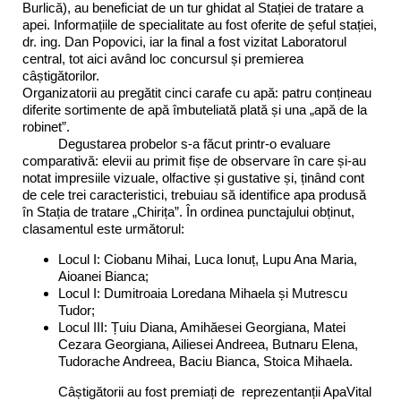
Burlică), au beneficiat de un tur ghidat al Stației de tratare a
apei. Informațiile de specialitate au fost oferite de șeful stației,
dr. ing. Dan Popovici, iar la final a fost vizitat Laboratorul
central, tot aici având loc concursul și premierea
câștigătorilor.
Organizatorii au pregătit cinci carafe cu apă: patru conțineau
diferite sortimente de apă îmbuteliată plată și una „apă de la
robinet”.
Degustarea probelor s-a făcut printr-o evaluare
comparativă: elevii au primit fișe de observare în care și-au
notat impresiile vizuale, olfactive și gustative și, ținând cont
de cele trei caracteristici, trebuiau să identifice apa produsă
în Stația de tratare „Chirița”. În ordinea punctajului obținut,
clasamentul este următorul:
Locul I: Ciobanu Mihai, Luca Ionuț, Lupu Ana Maria,
Aioanei Bianca;
Locul I: Dumitroaia Loredana Mihaela și Mutrescu
Tudor;
Locul III: Țuiu Diana, Amihăesei Georgiana, Matei
Cezara Georgiana, Ailiesei Andreea, Butnaru Elena,
Tudorache Andreea, Baciu Bianca, Stoica Mihaela.
Câștigătorii au fost premiați de reprezentanții ApaVital