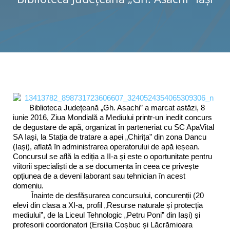
Programe şi proiecte
Interes public
Biblioteca Judeţeană „Gh. Asachi” a marcat astăzi, 8
iunie 2016, Ziua Mondială a Mediului printr-un inedit concurs
de degustare de apă, organizat în parteneriat cu SC ApaVital
SA Iași, la Stația de tratare a apei „Chirița” din zona Dancu
(Iași), aflată în administrarea operatorului de apă ieșean.
Concursul se află la ediția a II-a și este o oportunitate pentru
viitorii specialiști de a se documenta în ceea ce privește
opțiunea de a deveni laborant sau tehnician în acest
domeniu.
Înainte de desfășurarea concursului, concurenții (20
elevi din clasa a XI-a, profil „Resurse naturale și protecția
mediului”, de la Liceul Tehnologic „Petru Poni” din Iași) și
profesorii coordonatori (Ersilia Coșbuc și Lăcrămioara