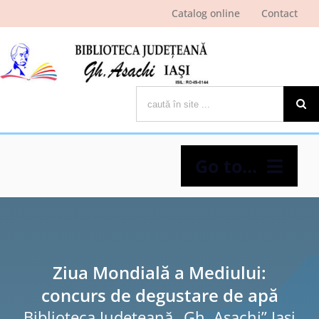
Skip
Catalog online
Contact
to
content
Cautare...
Go to...
Despre bibliotecă
Pagina cititorului
Ziua Mondială a Mediului:
concurs de degustare de apă
Ştiri şi evenimente
Biblioteca Judeţeană „Gh. Asachi” Iaşi