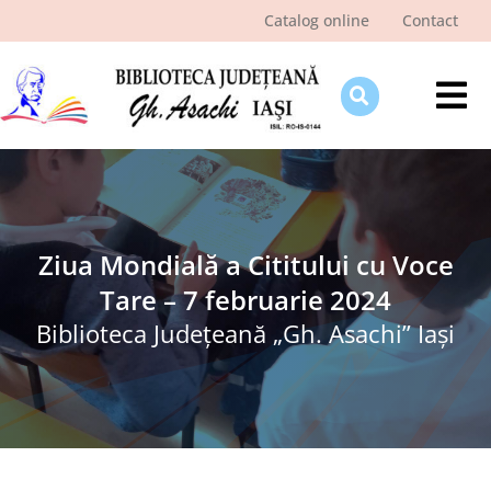
Skip
Catalog online
Contact
to
content
Tog
Nav
Despre bibliotecă
Pagina cititorului
Ştiri şi evenimente
Ziua Mondială a Cititului cu Voce
Tare – 7 februarie 2024
Programe şi proiecte
Biblioteca Judeţeană „Gh. Asachi” Iaşi
Interes public