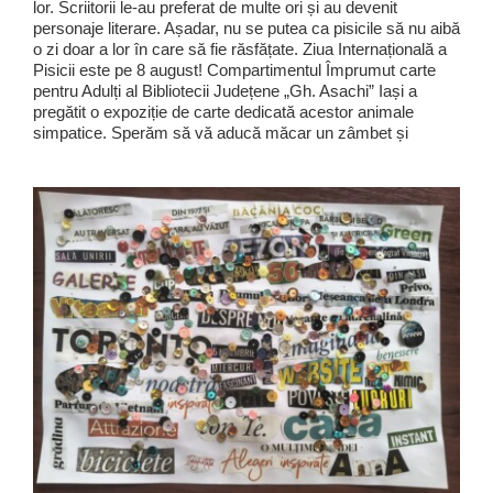
lor. Scriitorii le-au preferat de multe ori și au devenit
personaje literare. Așadar, nu se putea ca pisicile să nu aibă
o zi doar a lor în care să fie răsfățate. Ziua Internațională a
Pisicii este pe 8 august! Compartimentul Împrumut carte
pentru Adulți al Bibliotecii Județene „Gh. Asachi” Iași a
pregătit o expoziție de carte dedicată acestor animale
simpatice. Sperăm să vă aducă măcar un zâmbet și