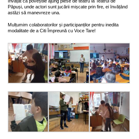
învățat că poveștile ajung piese de teatru la Teatrul de
Păpuși, unde actori sunt jucării mișcate prin fire, ei învățând
astăzi să manevreze una.
Mulțumim colaboratorilor și participanților pentru inedita
modalitate de a Citi Împreună cu Voce Tare!