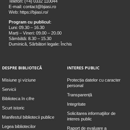
Telefon:
(+4) 0332 110044
E-mail:
contact@bjiasi.ro
Web:
https://bjiasi.ro/
Program cu publicul:
Luni: 09.30 – 16.30
Marți – Vineri: 09.00 – 20.00
Sâmbătă: 8.30 – 15.30
Duminică, Sărbători legale: Închis
DESPRE BIBLIOTECĂ
INTERES PUBLIC
Misiune şi viziune
Protecția datelor cu caracter
personal
Servicii
Transparență
Biblioteca în cifre
Integritate
Scurt istoric
Solicitarea informaţiilor de
Manifestul bibliotecii publice
interes public
Legea bibliotecilor
Raport de evaluare a