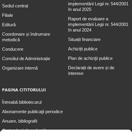
implementării Legii nr. 544/2001
Sediul central
în anul 2025
Filiale
Raport de evaluare a
implementării Legii nr. 544/2001
Editură
în anul 2024
Coordonare și îndrumare
Situații financiare
metodică
Achiziții publice
Conducere
Plan de achiziţii publice
Consiliul de Administrație
Declarații de avere și de
Organizare internă
interese
PAGINA CITITORULUI
Întreabă bibliotecarul
Abonamente publicaţii periodice
Anuare, bibliografii
Cartea lunii din colecțiile