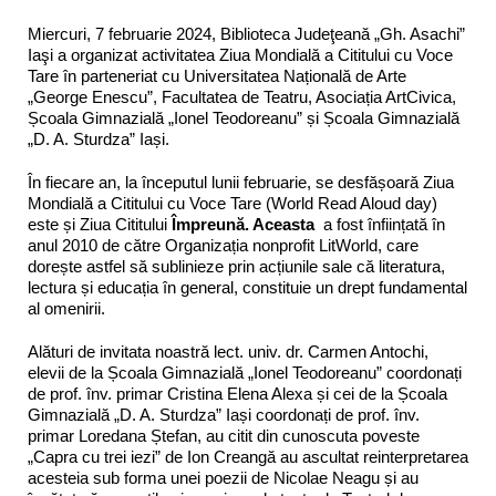
Miercuri, 7 februarie 2024, Biblioteca Judeţeană „Gh. Asachi”
Iaşi a organizat activitatea Ziua Mondială a Cititului cu Voce
Tare în parteneriat cu Universitatea Națională de Arte
„George Enescu”, Facultatea de Teatru, Asociația ArtCivica,
Școala Gimnazială „Ionel Teodoreanu” și Școala Gimnazială
„D. A. Sturdza” Iași.
În fiecare an, la începutul lunii februarie, se desfășoară Ziua
Mondială a Cititului cu Voce Tare (World Read Aloud day)
este și Ziua Cititului
Împreună. Aceasta
a fost înființată în
anul 2010 de către Organizația nonprofit LitWorld, care
dorește astfel să sublinieze prin acțiunile sale că literatura,
lectura și educația în general, constituie un drept fundamental
al omenirii.
Alături de invitata noastră lect. univ. dr. Carmen Antochi,
elevii de la Școala Gimnazială „Ionel Teodoreanu” coordonați
de prof. înv. primar Cristina Elena Alexa și cei de la Școala
Gimnazială „D. A. Sturdza” Iași coordonați de prof. înv.
primar Loredana Ștefan, au citit din cunoscuta poveste
„Capra cu trei iezi” de Ion Creangă au ascultat reinterpretarea
acesteia sub forma unei poezii de Nicolae Neagu și au