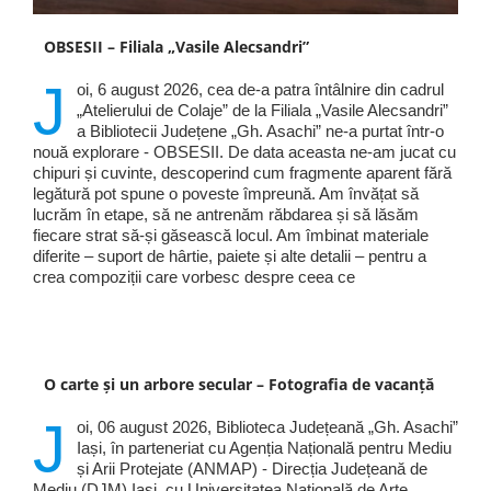
OBSESII – Filiala „Vasile Alecsandri”
J
oi, 6 august 2026, cea de-a patra întâlnire din cadrul
„Atelierului de Colaje” de la Filiala „Vasile Alecsandri”
a Bibliotecii Județene „Gh. Asachi” ne-a purtat într-o
nouă explorare - OBSESII. De data aceasta ne-am jucat cu
chipuri și cuvinte, descoperind cum fragmente aparent fără
legătură pot spune o poveste împreună. Am învățat să
lucrăm în etape, să ne antrenăm răbdarea și să lăsăm
fiecare strat să-și găsească locul. Am îmbinat materiale
diferite – suport de hârtie, paiete și alte detalii – pentru a
crea compoziții care vorbesc despre ceea ce
O carte și un arbore secular – Fotografia de vacanță
J
oi, 06 august 2026, Biblioteca Județeană „Gh. Asachi”
Iași, în parteneriat cu Agenția Națională pentru Mediu
și Arii Protejate (ANMAP) - Direcția Județeană de
Mediu (DJM) Iași, cu Universitatea Națională de Arte