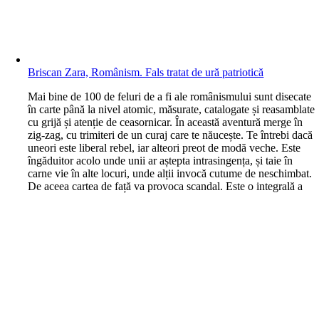
Briscan Zara, Românism. Fals tratat de ură patriotică
M
ai bine de 100 de feluri de a fi ale românismului sunt disecate
în carte până la nivel atomic, măsurate, catalogate și reasamblate
cu grijă și atenție de ceasornicar. În această aventură merge în
zig-zag, cu trimiteri de un curaj care te năucește. Te întrebi dacă
uneori este liberal rebel, iar alteori preot de modă veche. Este
îngăduitor acolo unde unii ar aștepta intrasingența, și taie în
carne vie în alte locuri, unde alții invocă cutume de neschimbat.
De aceea cartea de față va provoca scandal. Este o integrală a