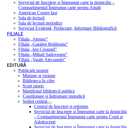
Serviciul de Inscriere şi Împrumut carte la domiciliu –
Compartimentul Împrumut carte pentru Adulţi
American Corner Iaşi
Sala de lectură
Sala de lectură periodice
Serviciul Evidenţă, Prelucrare, Informare Bibliografică
FILIALE
Filiala „Ateneu”
Filiala „Garabet Ibrăileanu”
Filiala „Ion Creangă”
Filiala „Mihail Sadoveanu”
Filiala „Vasile Alecsandri”
EDITURĂ
Publicații proprii
Misiune şi viziune
Biblioteca în cifre
Scurt istoric
Manifestul bibliotecii publice
Coordonare și îndrumare metodică
Sediul central
Centrul de înscrieri și referințe
Serviciul de Inscriere şi Împrumut carte la domiciliu
– Compartimentul Împrumut carte pentru Copii şi
Adolescenţi
Serviciul de Inscriere şi Împrumut carte la domiciliu