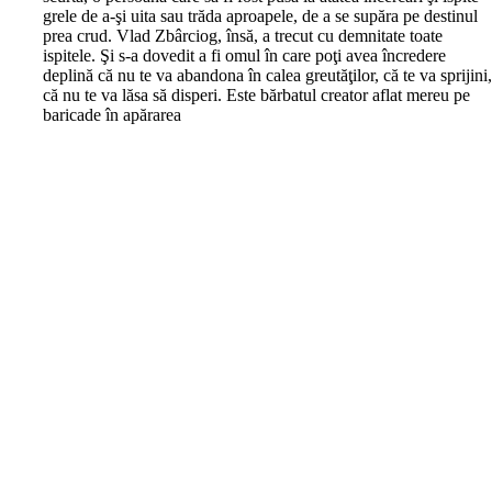
grele de a-şi uita sau trăda aproapele, de a se supăra pe destinul
prea crud. Vlad Zbârciog, însă, a trecut cu demnitate toate
ispitele. Şi s-a dovedit a fi omul în care poţi avea încredere
deplină că nu te va abandona în calea greutăţilor, că te va sprijini
că nu te va lăsa să disperi. Este bărbatul creator aflat mereu pe
baricade în apărarea