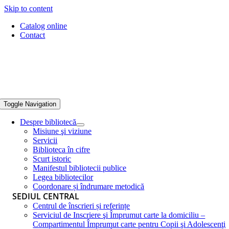
Skip to content
Catalog online
Contact
Toggle Navigation
Despre bibliotecă
Misiune şi viziune
Servicii
Biblioteca în cifre
Scurt istoric
Manifestul bibliotecii publice
Legea bibliotecilor
Coordonare și îndrumare metodică
SEDIUL CENTRAL
Centrul de înscrieri și referințe
Serviciul de Inscriere şi Împrumut carte la domiciliu –
Compartimentul Împrumut carte pentru Copii şi Adolescenţi