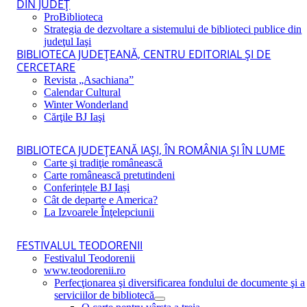
DIN JUDEŢ
ProBiblioteca
Strategia de dezvoltare a sistemului de biblioteci publice din
judeţul Iaşi
BIBLIOTECA JUDEŢEANĂ, CENTRU EDITORIAL ŞI DE
CERCETARE
Revista „Asachiana”
Calendar Cultural
Winter Wonderland
Cărţile BJ Iaşi
BIBLIOTECA JUDEŢEANĂ IAŞI, ÎN ROMÂNIA ŞI ÎN LUME
Carte şi tradiţie românească
Carte românească pretutindeni
Conferințele BJ Iași
Cât de departe e America?
La Izvoarele Înţelepciunii
FESTIVALUL TEODORENII
Festivalul Teodorenii
www.teodorenii.ro
Perfecţionarea şi diversificarea fondului de documente şi a
serviciilor de bibliotecă