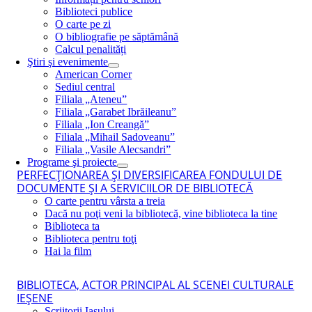
Biblioteci publice
O carte pe zi
O bibliografie pe săptămână
Calcul penalități
Ştiri şi evenimente
American Corner
Sediul central
Filiala „Ateneu”
Filiala „Garabet Ibrăileanu”
Filiala „Ion Creangă”
Filiala „Mihail Sadoveanu”
Filiala „Vasile Alecsandri”
Programe şi proiecte
PERFECŢIONAREA ŞI DIVERSIFICAREA FONDULUI DE
DOCUMENTE ŞI A SERVICIILOR DE BIBLIOTECĂ
O carte pentru vârsta a treia
Dacă nu poţi veni la bibliotecă, vine biblioteca la tine
Biblioteca ta
Biblioteca pentru toţi
Hai la film
BIBLIOTECA, ACTOR PRINCIPAL AL SCENEI CULTURALE
IEŞENE
Scriitorii Iaşului