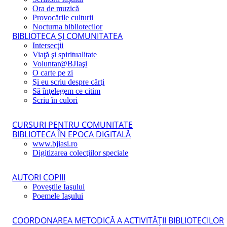
Ora de muzică
Provocările culturii
Nocturna bibliotecilor
BIBLIOTECA ŞI COMUNITATEA
Intersecţii
Viaţă şi spiritualitate
Voluntar@BJIaşi
O carte pe zi
Şi eu scriu despre cărţi
Să înţelegem ce citim
Scriu în culori
CURSURI PENTRU COMUNITATE
BIBLIOTECA ÎN EPOCA DIGITALĂ
www.bjiasi.ro
Digitizarea colecţiilor speciale
AUTORI COPIII
Poveştile Iaşului
Poemele Iaşului
COORDONAREA METODICĂ A ACTIVITĂŢII BIBLIOTECILOR