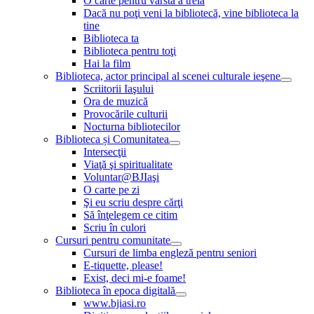
O carte pentru vârsta a treia
Dacă nu poţi veni la bibliotecă, vine biblioteca la
tine
Biblioteca ta
Biblioteca pentru toţi
Hai la film
Biblioteca, actor principal al scenei culturale ieşene
Scriitorii Iaşului
Ora de muzică
Provocările culturii
Nocturna bibliotecilor
Biblioteca și Comunitatea
Intersecţii
Viaţă şi spiritualitate
Voluntar@BJIaşi
O carte pe zi
Şi eu scriu despre cărţi
Să înţelegem ce citim
Scriu în culori
Cursuri pentru comunitate
Cursuri de limba engleză pentru seniori
E-tiquette, please!
Exist, deci mi-e foame!
Biblioteca în epoca digitală
www.bjiasi.ro