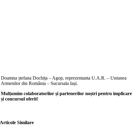
Doamna ștefana Dochița – Agop, reprezentanta U.A.R. – Uniunea
Armenilor din România – Sucursala Iași.
Mulțumim colaboratorilor și partenerilor noștri pentru implicare
și concursul oferit!
Articole Similare