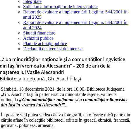
Integritate
Solicitarea informaţiilor de interes public
Raport de evaluare a implementării Legii nr. 544/2001 în
anul 2025
Raport de evaluare a implementării Legii nr. 544/2001 în
anul 2024
Situații financiare
Achiziții publice
Plan de achiziţii publice
Declarații de avere și de interese
„Ziua minorităţilor naţionale și a comunităților lingvistice
din Iași în vremea lui Alecsandri” – 200 de ani de la
nașterea lui Vasile Alecsandri
Biblioteca Judeţeană „Gh. Asachi” Iaşi
Sâmbătă. 18 decembrie 2021, de la ora 10.00, Biblioteca Județeană
„Gh. Asachi” Iași în parteneriat cu minoritățile ieșene, vă invită
online, la
„Ziua minorităţilor naţionale și a comunităților lingvistice
din Iași în vremea lui Alecsandri”
.
În postare veți putea vedea câteva fotografii, cu o foarte mică parte din
cărțile aflate în colecțiile bibliotecii editate în greacă, ebraică, franceză,
germană, poloneză, armeană.