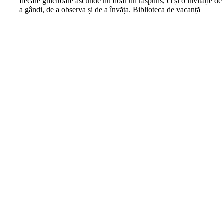
fiecare ghicitoare ascunde nu doar un răspuns, ci și o invitație de
a gândi, de a observa și de a învăța. Biblioteca de vacanță