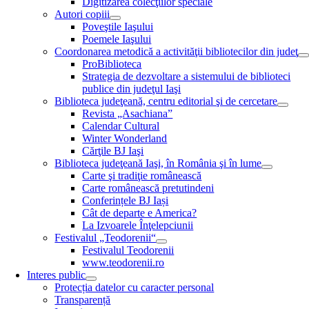
Digitizarea colecţiilor speciale
Autori copiii
Poveştile Iaşului
Poemele Iaşului
Coordonarea metodică a activităţii bibliotecilor din judeţ
ProBiblioteca
Strategia de dezvoltare a sistemului de biblioteci
publice din judeţul Iaşi
Biblioteca judeţeană, centru editorial şi de cercetare
Revista „Asachiana”
Calendar Cultural
Winter Wonderland
Cărţile BJ Iaşi
Biblioteca judeţeană Iaşi, în România şi în lume
Carte şi tradiţie românească
Carte românească pretutindeni
Conferințele BJ Iași
Cât de departe e America?
La Izvoarele Înţelepciunii
Festivalul „Teodorenii“
Festivalul Teodorenii
www.teodorenii.ro
Interes public
Protecția datelor cu caracter personal
Transparență