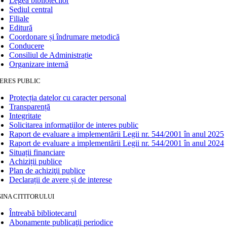
Legea bibliotecilor
Sediul central
Filiale
Editură
Coordonare și îndrumare metodică
Conducere
Consiliul de Administrație
Organizare internă
ERES PUBLIC
Protecția datelor cu caracter personal
Transparență
Integritate
Solicitarea informaţiilor de interes public
Raport de evaluare a implementării Legii nr. 544/2001 în anul 2025
Raport de evaluare a implementării Legii nr. 544/2001 în anul 2024
Situații financiare
Achiziții publice
Plan de achiziţii publice
Declarații de avere și de interese
INA CITITORULUI
Întreabă bibliotecarul
Abonamente publicaţii periodice