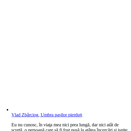
Vlad Zbârciog, Umbra pașilor pierduți
E
u nu cunosc, în viaţa mea nici prea lungă, dar nici atât de
scurtă, o persoană care să fi fost pusă la atâtea încercări şi ispite