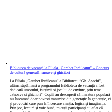
Biblioteca de vacanță la Filiala „Garabet Ibrăileanu” – Concurs
de cultură generală: snoave și ghicitori
L
a Filiala „Garabet Ibrăileanu” a Bibliotecii ”Gh. Asachi”,
ultima săptămână a programului Biblioteca de vacanță a fost
dedicată umorului, istețimii și jocului de cuvinte, prin tema
„Snoave și ghicitori”. Copiii au descoperit că literatura populară
nu înseamnă doar povești transmise din generație în generație, ci
și provocări care pun la încercare atenția, logica și imaginația.
Prin joc, lectură și voie bună, micuții participanți au aflat că