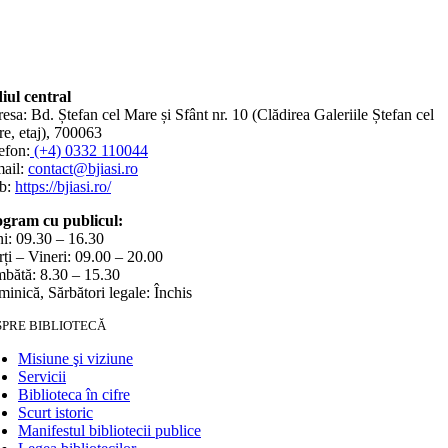
iul central
esa: Bd. Ștefan cel Mare și Sfânt nr. 10 (Clădirea Galeriile Ștefan cel
e, etaj), 700063
efon:
(+4) 0332 110044
ail:
contact@bjiasi.ro
b:
https://bjiasi.ro/
gram cu publicul:
i: 09.30 – 16.30
ți – Vineri: 09.00 – 20.00
bătă: 8.30 – 15.30
inică, Sărbători legale: Închis
SPRE BIBLIOTECĂ
Misiune şi viziune
Servicii
Biblioteca în cifre
Scurt istoric
Manifestul bibliotecii publice