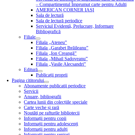
– Compartimentul Împrumut carte pentru Adulţi
AMERICAN CORNER IAŞI
Sala de lectură
Sala de lectură periodice
Serviciul Evidenţă, Prelucrare, Informare
Bibliografică
Filiale
Filiala „Ateneu”
Filiala „Garabet Ibrăileanu”
Filiala „Ion Creangă”
Filiala „Mihail Sadoveanu”
Filiala „Vasile Alecsandri”
Editură
Publicații proprii
Pagina cititorului
Abonamente publicaţii periodice
Servicii
Anuare, bibliografii
Cartea lunii din colecțiile speciale
Carte veche și rară
Noutăţi pe rafturile bibliotecii
Informații pentru copii
Informații pentru adolescenți
Informații pentru adulți
Informații pentru seniori