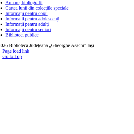
Anuare, bibliografii
Cartea lunii din colecțiile speciale
Informații pentru copii
Informații pentru adolescenți
Informații pentru adulți
Informații pentru seniori
Biblioteci publice
026 Biblioteca Judeţeană „Gheorghe Asachi” Iaşi
Page load link
Go to Top