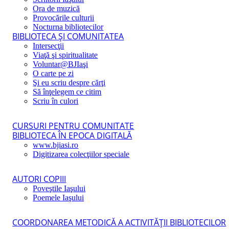
Ora de muzică
Provocările culturii
Nocturna bibliotecilor
BIBLIOTECA ŞI COMUNITATEA
Intersecţii
Viaţă şi spiritualitate
Voluntar@BJIaşi
O carte pe zi
Şi eu scriu despre cărţi
Să înţelegem ce citim
Scriu în culori
CURSURI PENTRU COMUNITATE
BIBLIOTECA ÎN EPOCA DIGITALĂ
www.bjiasi.ro
Digitizarea colecţiilor speciale
AUTORI COPIII
Poveştile Iaşului
Poemele Iaşului
COORDONAREA METODICĂ A ACTIVITĂŢII BIBLIOTECILOR