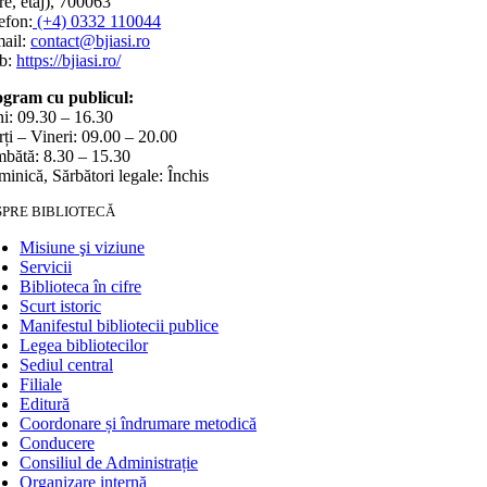
e, etaj), 700063
efon:
(+4) 0332 110044
ail:
contact@bjiasi.ro
b:
https://bjiasi.ro/
gram cu publicul:
i: 09.30 – 16.30
ți – Vineri: 09.00 – 20.00
bătă: 8.30 – 15.30
inică, Sărbători legale: Închis
SPRE BIBLIOTECĂ
Misiune şi viziune
Servicii
Biblioteca în cifre
Scurt istoric
Manifestul bibliotecii publice
Legea bibliotecilor
Sediul central
Filiale
Editură
Coordonare și îndrumare metodică
Conducere
Consiliul de Administrație
Organizare internă