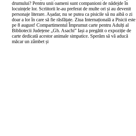
drumului? Pentru unii oameni sunt companioni de nădejde în
locuințele lor. Scriitorii le-au preferat de multe ori și au devenit
personaje literare. Așadar, nu se putea ca pisicile să nu aibă o zi
doar a lor în care să fie răsfățate. Ziua Internațională a Pisicii este
pe 8 august! Compartimentul Împrumut carte pentru Adulți al
Bibliotecii Județene „Gh. Asachi” Iași a pregătit o expoziție de
carte dedicată acestor animale simpatice. Sperăm să vă aducă
măcar un zâmbet și