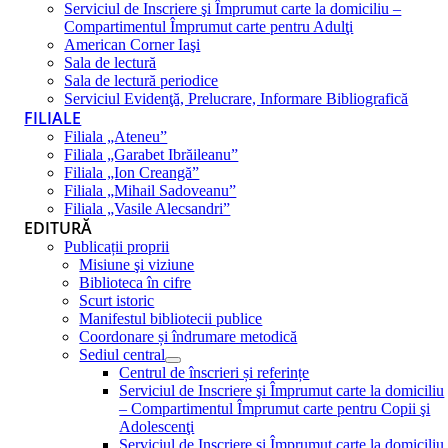
Serviciul de Inscriere şi Împrumut carte la domiciliu –
Compartimentul Împrumut carte pentru Adulţi
American Corner Iaşi
Sala de lectură
Sala de lectură periodice
Serviciul Evidenţă, Prelucrare, Informare Bibliografică
FILIALE
Filiala „Ateneu”
Filiala „Garabet Ibrăileanu”
Filiala „Ion Creangă”
Filiala „Mihail Sadoveanu”
Filiala „Vasile Alecsandri”
EDITURĂ
Publicații proprii
Misiune şi viziune
Biblioteca în cifre
Scurt istoric
Manifestul bibliotecii publice
Coordonare și îndrumare metodică
Sediul central
Centrul de înscrieri și referințe
Serviciul de Inscriere şi Împrumut carte la domiciliu
– Compartimentul Împrumut carte pentru Copii şi
Adolescenţi
Serviciul de Inscriere şi Împrumut carte la domiciliu