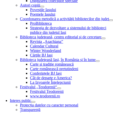
Digitizarea colecţiilor speciale
Autori copiii
Poveştile Iaşului
Poemele Iaşului
Coordonarea metodică a activităţii bibliotecilor din judeţ
ProBiblioteca
Strategia de dezvoltare a sistemului de biblioteci
publice din judeţul Iaşi
Biblioteca judeţeană, centru editorial şi de cercetare
Revista „Asachiana”
Calendar Cultural
Winter Wonderland
Cărţile BJ Iaşi
Biblioteca judeţeană Iaşi, în România şi în lume
Carte şi tradiţie românească
Carte românească pretutindeni
Conferințele BJ Iași
Cât de departe e America?
La Izvoarele Înţelepciunii
Festivalul „Teodorenii“
Festivalul Teodorenii
www.teodorenii.ro
Interes public
Protecția datelor cu caracter personal
Transparență