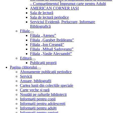
– Compartimentul Împrumut carte pentru Adulţi
AMERICAN CORNER IAŞI
Sala de lectură
Sala de lectură periodice
Serviciul Evidenţă, Prelucrare, Informare
Bibliografică
Filiale
Filiala „Ateneu”
Filiala „Garabet Ibrăileanu”
Filiala „Ion Creangă”
Filiala „Mihail Sadoveanu”
Filiala „Vasile Alecsandri”
Editură
Publicații proprii
Pagina cititorului
Abonamente publicaţii periodice
Servicii
Anuare, bibliografii
Cartea lunii din colecțiile speciale
Carte veche și rară
Noutăţi pe rafturile bibliotecii
Informații pentru copii
Informații pentru adolescenți
Informații pentru adulți
Informații pentru seniori