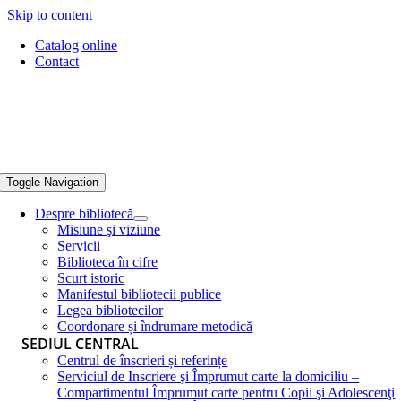
Skip to content
Catalog online
Contact
Toggle Navigation
Despre bibliotecă
Misiune şi viziune
Servicii
Biblioteca în cifre
Scurt istoric
Manifestul bibliotecii publice
Legea bibliotecilor
Coordonare și îndrumare metodică
SEDIUL CENTRAL
Centrul de înscrieri și referințe
Serviciul de Inscriere şi Împrumut carte la domiciliu –
Compartimentul Împrumut carte pentru Copii şi Adolescenţi