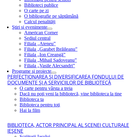
Biblioteci publice
O carte pe zi
O bibliografie pe săptămână
Calcul penalități
Ştiri şi evenimente
American Corner
Sediul central
Filiala „Ateneu”
Filiala „Garabet Ibrăileanu”
Filiala „Ion Creangă”
Filiala „Mihail Sadoveanu”
Filiala „Vasile Alecsandri”
Programe şi proiecte
PERFECŢIONAREA ŞI DIVERSIFICAREA FONDULUI DE
DOCUMENTE ŞI A SERVICIILOR DE BIBLIOTECĂ
O carte pentru vârsta a treia
Dacă nu poţi veni la bibliotecă, vine biblioteca la tine
Biblioteca ta
Biblioteca pentru toţi
Hai la film
BIBLIOTECA, ACTOR PRINCIPAL AL SCENEI CULTURALE
IEŞENE
Scriitorii Iaşului