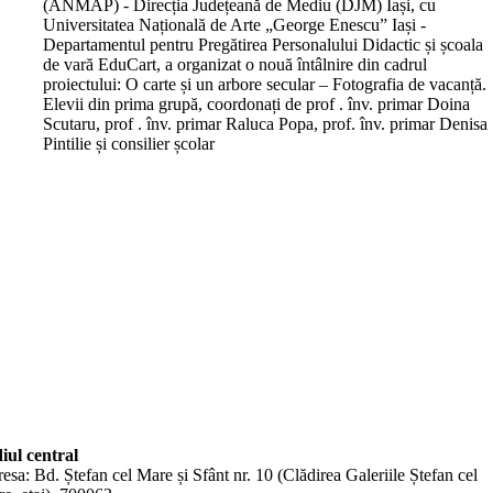
(ANMAP) - Direcția Județeană de Mediu (DJM) Iași, cu
Universitatea Națională de Arte „George Enescu” Iași -
Departamentul pentru Pregătirea Personalului Didactic și școala
de vară EduCart, a organizat o nouă întâlnire din cadrul
proiectului: O carte și un arbore secular – Fotografia de vacanță.
Elevii din prima grupă, coordonați de prof . înv. primar Doina
Scutaru, prof . înv. primar Raluca Popa, prof. înv. primar Denisa
Pintilie și consilier școlar
iul central
esa: Bd. Ștefan cel Mare și Sfânt nr. 10 (Clădirea Galeriile Ștefan cel