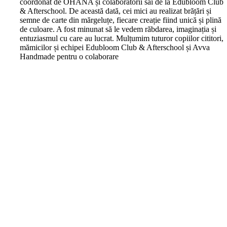
coordonat de OHANA și colaboratorii săi de la Edubloom Club
& Afterschool. De această dată, cei mici au realizat brățări și
semne de carte din mărgeluțe, fiecare creație fiind unică și plină
de culoare. A fost minunat să le vedem răbdarea, imaginația și
entuziasmul cu care au lucrat. Mulțumim tuturor copiilor cititori,
mămicilor și echipei Edubloom Club & Afterschool și Avva
Handmade pentru o colaborare