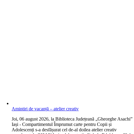
Amintiri de vacanță – atelier creativ
J
oi, 06 august 2026, la Biblioteca Județeană „Gheorghe Asachi”
Iași - Compartimentul Împrumut carte pentru Copii și
Adolescenți s-a desfășurat cel de-al doilea atelier creativ