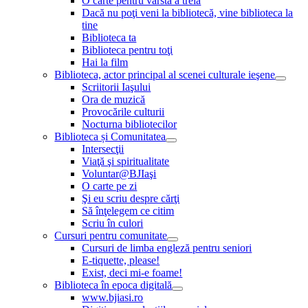
O carte pentru vârsta a treia
Dacă nu poţi veni la bibliotecă, vine biblioteca la
tine
Biblioteca ta
Biblioteca pentru toţi
Hai la film
Biblioteca, actor principal al scenei culturale ieşene
Scriitorii Iaşului
Ora de muzică
Provocările culturii
Nocturna bibliotecilor
Biblioteca și Comunitatea
Intersecţii
Viaţă şi spiritualitate
Voluntar@BJIaşi
O carte pe zi
Şi eu scriu despre cărţi
Să înţelegem ce citim
Scriu în culori
Cursuri pentru comunitate
Cursuri de limba engleză pentru seniori
E-tiquette, please!
Exist, deci mi-e foame!
Biblioteca în epoca digitală
www.bjiasi.ro