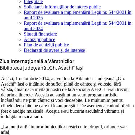
Integritate
Solicitarea informaţiilor de interes public
Raport de evaluare a implementării Legii nr. 544/2001 în
anul 2025
Raport de evaluare a implementării Legii nr. 544/2001 în
anul 2024
Situații financiare
Achiziții publice
Plan de achiziţii publice
Declarații de avere și de interese
Ziua Internaţională a Vârstnicilor
Biblioteca Judeţeană „Gh. Asachi” Iaşi
Astăzi, 1 octombrie 2014, a avut loc la Biblioteca Județeană „Gh.
Asachi” Iași o întâlnire de suflet, plină de cântec și voioșie, fără
vârstă, chiar dacă invitații noștri de la Asociația AFECT erau trecuți
de prima tinerețe. Aceștia au susținut un scurt program artistic,
încântându-ne prin cântec și voci deosebite. Le mulțumim pentru
clipele deosebite pe care ni le-au pregătit. De asemenea cadoul oferit a
fost o audiție muzicală. Aceștia s-au bucurat ascultând vibranta și
îndrăgita muzică fado.
„La mulți ani!” tuturor bunicuților noștri cu tot dragul, oriunde s-ar
afla!