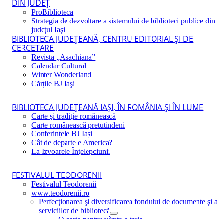
DIN JUDEŢ
ProBiblioteca
Strategia de dezvoltare a sistemului de biblioteci publice din
judeţul Iaşi
BIBLIOTECA JUDEŢEANĂ, CENTRU EDITORIAL ŞI DE
CERCETARE
Revista „Asachiana”
Calendar Cultural
Winter Wonderland
Cărţile BJ Iaşi
BIBLIOTECA JUDEŢEANĂ IAŞI, ÎN ROMÂNIA ŞI ÎN LUME
Carte şi tradiţie românească
Carte românească pretutindeni
Conferințele BJ Iași
Cât de departe e America?
La Izvoarele Înţelepciunii
FESTIVALUL TEODORENII
Festivalul Teodorenii
www.teodorenii.ro
Perfecţionarea şi diversificarea fondului de documente şi a
serviciilor de bibliotecă