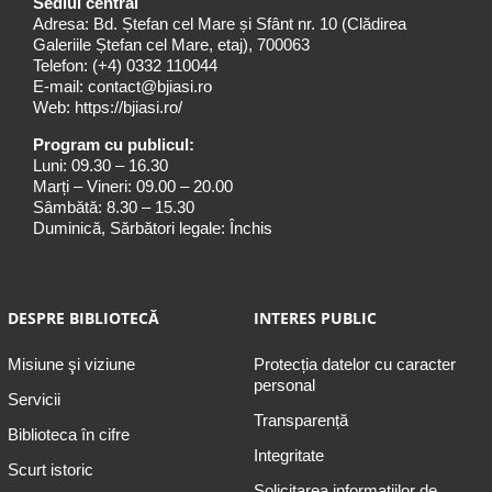
Sediul central
Adresa: Bd. Ștefan cel Mare și Sfânt nr. 10 (Clădirea
Galeriile Ștefan cel Mare, etaj), 700063
Telefon:
(+4) 0332 110044
E-mail:
contact@bjiasi.ro
Web:
https://bjiasi.ro/
Program cu publicul:
Luni: 09.30 – 16.30
Marți – Vineri: 09.00 – 20.00
Sâmbătă: 8.30 – 15.30
Duminică, Sărbători legale: Închis
DESPRE BIBLIOTECĂ
INTERES PUBLIC
Misiune şi viziune
Protecția datelor cu caracter
personal
Servicii
Transparență
Biblioteca în cifre
Integritate
Scurt istoric
Solicitarea informaţiilor de