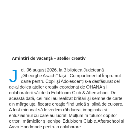
Amintiri de vacanță – atelier creativ
J
oi, 06 august 2026, la Biblioteca Județeană
„Gheorghe Asachi” Iași - Compartimentul Împrumut
carte pentru Copii și Adolescenți s-a desfășurat cel
de-al doilea atelier creativ coordonat de OHANA și
colaboratorii săi de la Edubloom Club & Afterschool. De
această dată, cei mici au realizat brățări și semne de carte
din mărgeluțe, fiecare creație fiind unică și plină de culoare.
A fost minunat să le vedem răbdarea, imaginația și
entuziasmul cu care au lucrat. Mulțumim tuturor copiilor
cititori, mămicilor și echipei Edubloom Club & Afterschool și
Avva Handmade pentru o colaborare