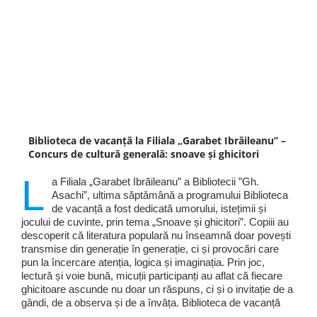
Biblioteca de vacanță la Filiala „Garabet Ibrăileanu” –
Concurs de cultură generală: snoave și ghicitori
L
a Filiala „Garabet Ibrăileanu” a Bibliotecii ”Gh.
Asachi”, ultima săptămână a programului Biblioteca
de vacanță a fost dedicată umorului, istețimii și
jocului de cuvinte, prin tema „Snoave și ghicitori”. Copiii au
descoperit că literatura populară nu înseamnă doar povești
transmise din generație în generație, ci și provocări care
pun la încercare atenția, logica și imaginația. Prin joc,
lectură și voie bună, micuții participanți au aflat că fiecare
ghicitoare ascunde nu doar un răspuns, ci și o invitație de a
gândi, de a observa și de a învăța. Biblioteca de vacanță