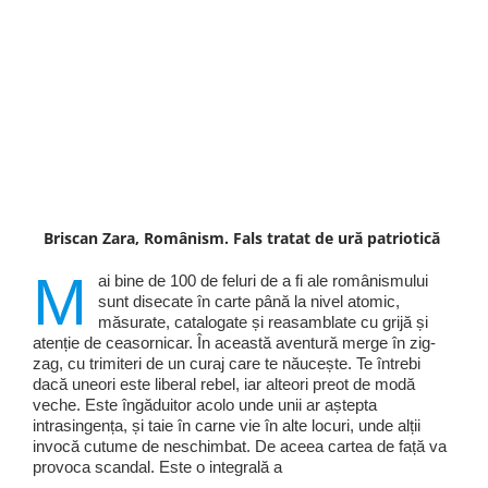
Briscan Zara, Românism. Fals tratat de ură patriotică
M
ai bine de 100 de feluri de a fi ale românismului
sunt disecate în carte până la nivel atomic,
măsurate, catalogate și reasamblate cu grijă și
atenție de ceasornicar. În această aventură merge în zig-
zag, cu trimiteri de un curaj care te năucește. Te întrebi
dacă uneori este liberal rebel, iar alteori preot de modă
veche. Este îngăduitor acolo unde unii ar aștepta
intrasingența, și taie în carne vie în alte locuri, unde alții
invocă cutume de neschimbat. De aceea cartea de față va
provoca scandal. Este o integrală a