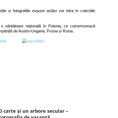
e și fotografiile expuse astăzi vor intra în colecțiile
o sărbătoare națională în Polonia, ce comemorează
mpărțită de Austro-Ungaria, Prusia și Rusia.
O carte și un arbore secular –
Fotografia de vacanță