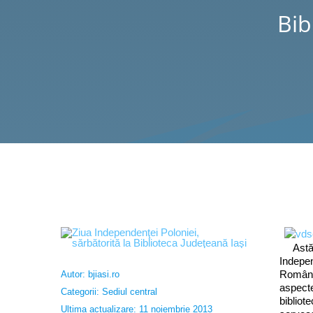
Bib
Astăzi
Indepen
România
Autor:
bjiasi.ro
aspecte
Categorii:
Sediul central
bibliote
Ultima actualizare: 11 noiembrie 2013