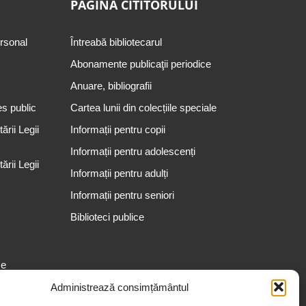
PAGINA CITITORULUI
ersonal
Întreabă bibliotecarul
Abonamente publicaţii periodice
Anuare, bibliografii
es public
Cartea lunii din colecțiile speciale
rii Legii
Informații pentru copii
Informații pentru adolescenți
rii Legii
Informații pentru adulți
Informații pentru seniori
Biblioteci publice
se
Administrează consimțământul