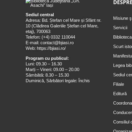
DESPRE
Sediul central
Misiune ş
Adresa: Bd. Ștefan cel Mare și Sfânt nr.
10 (Clădirea Galeriile Ștefan cel Mare,
Servicii
etaj), 700063
Telefon:
(+4) 0332 110044
Biblioteca
E-mail:
contact@bjiasi.ro
Scurt isto
Web:
https://bjiasi.ro/
Manifestul
Program cu publicul:
Luni: 09.30 – 16.30
Legea bibl
Marți – Vineri: 09.00 – 20.00
Sediul cen
Sâmbătă: 8.30 – 15.30
Duminică, Sărbători legale: Închis
Filiale
Editură
Coordona
Conduce
Consiliul 
Organizar