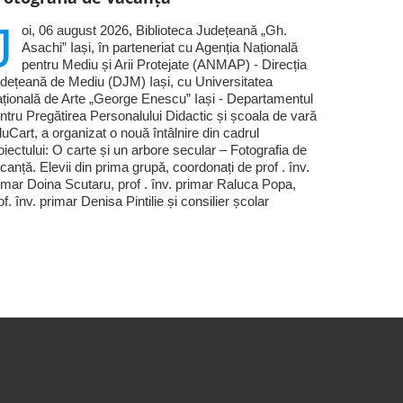
J
oi, 06 august 2026, Biblioteca Județeană „Gh.
Asachi” Iași, în parteneriat cu Agenția Națională
pentru Mediu și Arii Protejate (ANMAP) - Direcția
dețeană de Mediu (DJM) Iași, cu Universitatea
țională de Arte „George Enescu” Iași - Departamentul
ntru Pregătirea Personalului Didactic și școala de vară
uCart, a organizat o nouă întâlnire din cadrul
oiectului: O carte și un arbore secular – Fotografia de
canță. Elevii din prima grupă, coordonați de prof . înv.
imar Doina Scutaru, prof . înv. primar Raluca Popa,
of. înv. primar Denisa Pintilie și consilier școlar