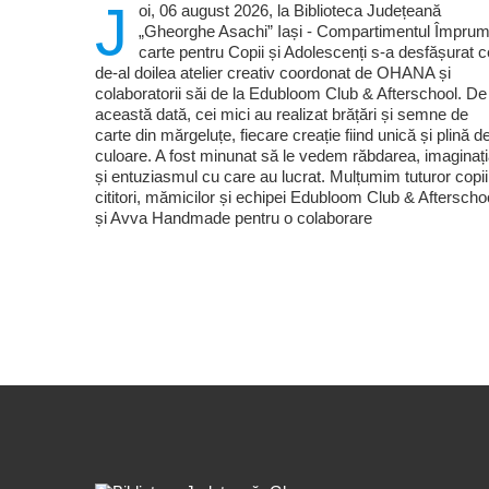
J
oi, 06 august 2026, la Biblioteca Județeană
„Gheorghe Asachi” Iași - Compartimentul Împrum
carte pentru Copii și Adolescenți s-a desfășurat c
de-al doilea atelier creativ coordonat de OHANA și
colaboratorii săi de la Edubloom Club & Afterschool. De
această dată, cei mici au realizat brățări și semne de
carte din mărgeluțe, fiecare creație fiind unică și plină d
culoare. A fost minunat să le vedem răbdarea, imaginaț
și entuziasmul cu care au lucrat. Mulțumim tuturor copii
cititori, mămicilor și echipei Edubloom Club & Afterscho
și Avva Handmade pentru o colaborare