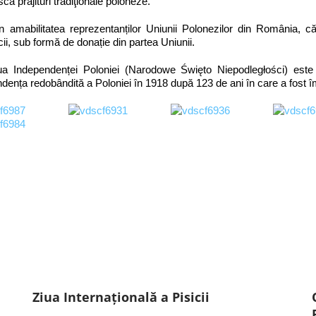
că prăjituri tradiţionale poloneze.
abilitatea reprezentanților Uniunii Polonezilor din România, cărțil
ecii, sub formă de donație din partea Uniunii.
ndependenței Poloniei (Narodowe Święto Niepodległości) este 
dența redobândită a Poloniei în 1918 după 123 de ani în care a fost î
Ziua Internațională a Pisicii