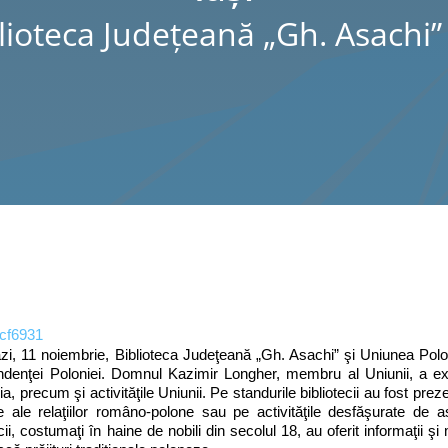
lioteca Judeţeană „Gh. Asachi” 
, 11 noiembrie, Biblioteca Judeţeană „Gh. Asachi” şi Uniunea Pol
denţei Poloniei. Domnul Kazimir Longher, membru al Uniunii, a expus
, precum şi activităţile Uniunii. Pe standurile bibliotecii au fost prez
 ale relaţiilor româno-polone sau pe activităţile desfăşurate de aso
cii, costumaţi în haine de nobili din secolul 18, au oferit informaţii şi m