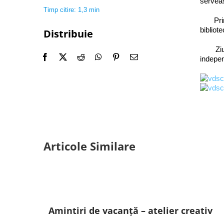
serveas
Timp citire: 1,3 min
Prin am
bibliot
Distribuie
Ziua I
indepen
Articole Similare
Amintiri de vacanță – atelier creativ