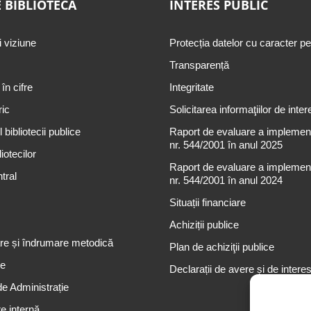
 BIBLIOTECĂ
INTERES PUBLIC
i viziune
Protecția datelor cu caracter p
Transparență
 în cifre
Integritate
ric
Solicitarea informaţiilor de inter
 bibliotecii publice
Raport de evaluare a implementă
nr. 544/2001 în anul 2025
iotecilor
Raport de evaluare a implementă
tral
nr. 544/2001 în anul 2024
Situații financiare
Achiziții publice
re și îndrumare metodică
Plan de achiziţii publice
re
Declarații de avere și de intere
de Administrație
e internă