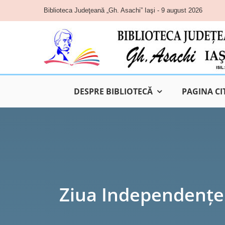
Skip
Biblioteca Judeţeană „Gh. Asachi” Iaşi - 9 august 2026
to
content
DESPRE BIBLIOTECĂ
PAGINA CI
Ziua Independenţei 