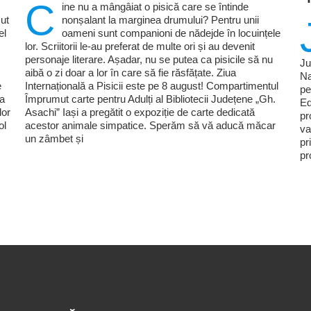
C
ine nu a mângâiat o pisică care se întinde
ut
nonșalant la marginea drumului? Pentru unii
el
oameni sunt companioni de nădejde în locuințele
lor. Scriitorii le-au preferat de multe ori și au devenit
personaje literare. Așadar, nu se putea ca pisicile să nu
Ju
aibă o zi doar a lor în care să fie răsfățate. Ziua
Na
e
Internațională a Pisicii este pe 8 august! Compartimentul
pe
ia
Împrumut carte pentru Adulți al Bibliotecii Județene „Gh.
Ed
lor
Asachi” Iași a pregătit o expoziție de carte dedicată
pr
ol
acestor animale simpatice. Sperăm să vă aducă măcar
va
un zâmbet și
pr
pr