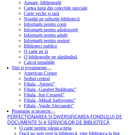
Anuare, bibliografii
Cartea lunii din colecțiile speciale
Carte veche și rară
Noutăţi pe rafturile bibliotecii
Informații pentru copii
Informații pentru adolescenți
Informații pentru adulți
Informații pentru seniori
Biblioteci publice
O carte pe zi
O bibliografie pe săptămână
Calcul penalități
Ştiri şi evenimente
American Corner
Sediul central
Filiala „Ateneu”
Filiala „Garabet Ibrăileanu”
Filiala „Ion Creangă”
Filiala „Mihail Sadoveanu”
Filiala „Vasile Alecsandri”
Programe şi proiecte
PERFECŢIONAREA ŞI DIVERSIFICAREA FONDULUI DE
DOCUMENTE ŞI A SERVICIILOR DE BIBLIOTECĂ
O carte pentru vârsta a treia
Dacă nu poţi veni la bibliotecă, vine biblioteca la tine