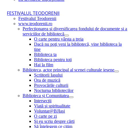
FESTIVALUL TEODORENII
Festivalul Teodorenii
www.teodorenii.ro
Perfecţionarea şi diversificarea fondului de documente şi a
serviciilor de bibliotecă
O carte pentru vârsta a treia
Dacă nu poţi veni la bibliotecă, vine biblioteca la
tine
Biblioteca ta
Biblioteca pentru toţi
Hai la film
Biblioteca, actor principal al scenei culturale ieşene
Scriitorii Iaşului
Ora de muzică
Provocările culturii
Nocturna bibliotecilor
Biblioteca și Comunitatea
Intersecţii
Viaţă şi spiritualitate
Voluntar@BJIaşi
O carte pe zi
Şi eu scriu despre cărţi
Să înţelegem ce citim