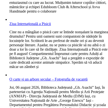
entuziasmul cu care au lucrat. Mulțumim tuturor copiilor cititori,
mămicilor și echipei Edubloom Club & Afterschool și Avva
Handmade pentru o colaborare
Ziua Internațională a Pisicii
C
ine nu a mângâiat o pisică care se întinde nonșalant la margine
drumului? Pentru unii oameni sunt companioni de nădejde în
locuințele lor. Scriitorii le-au preferat de multe ori și au devenit
personaje literare. Așadar, nu se putea ca pisicile să nu aibă o zi
doar a lor în care să fie răsfățate. Ziua Internațională a Pisicii este
pe 8 august! Compartimentul Împrumut carte pentru Adulți al
Bibliotecii Județene „Gh. Asachi” Iași a pregătit o expoziție de
carte dedicată acestor animale simpatice. Sperăm să vă aducă
măcar un zâmbet și
O carte și un arbore secular – Fotografia de vacanță
J
oi, 06 august 2026, Biblioteca Județeană „Gh. Asachi” Iași, în
parteneriat cu Agenția Națională pentru Mediu și Arii Protejate
(ANMAP) - Direcția Județeană de Mediu (DJM) Iași, cu
Universitatea Națională de Arte „George Enescu” Iași -
Departamentul pentru Pregătirea Personalului Didactic și școala