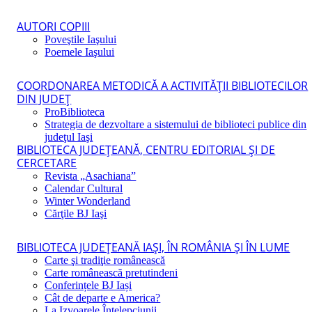
AUTORI COPIII
Poveştile Iaşului
Poemele Iaşului
COORDONAREA METODICĂ A ACTIVITĂŢII BIBLIOTECILOR
DIN JUDEŢ
ProBiblioteca
Strategia de dezvoltare a sistemului de biblioteci publice din
judeţul Iaşi
BIBLIOTECA JUDEŢEANĂ, CENTRU EDITORIAL ŞI DE
CERCETARE
Revista „Asachiana”
Calendar Cultural
Winter Wonderland
Cărţile BJ Iaşi
BIBLIOTECA JUDEŢEANĂ IAŞI, ÎN ROMÂNIA ŞI ÎN LUME
Carte şi tradiţie românească
Carte românească pretutindeni
Conferințele BJ Iași
Cât de departe e America?
La Izvoarele Înţelepciunii