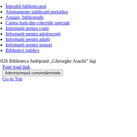
Întreabă bibliotecarul
Abonamente publicaţii periodice
Anuare, bibliografii
Cartea lunii din colecțiile speciale
Informații pentru copii
Informații pentru adolescenți
Informații pentru adulți
Informații pentru seniori
Biblioteci publice
026 Biblioteca Judeţeană „Gheorghe Asachi” Iaşi
Page load link
Administrează consimțămintele
Go to Top