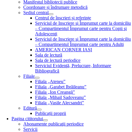
Manifestul bibliotecii publice
Coordonare și îndrumare metodică
Sediul central
Centrul de înscrieri și referințe
Serviciul de Inscriere şi Împrumut carte la domiciliu
– Compartimentul Împrumut carte pentru Copii şi
Adolescenţi
Serviciul de Inscriere şi Împrumut carte la domiciliu
– Compartimentul Împrumut carte pentru Adulţi
AMERICAN CORNER IAŞI
Sala de lectură
Sala de lectură periodice
Serviciul Evidenţă, Prelucrare, Informare
Bibliografică
Filiale
Filiala „Ateneu”
Filiala „Garabet Ibrăileanu”
Filiala „Ion Creangă”
Filiala „Mihail Sadoveanu”
Filiala „Vasile Alecsandri”
Editură
Publicații proprii
Pagina cititorului
Abonamente publicaţii periodice
Servicii