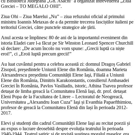
cu Biblioteca Judeţeană „Gh. Asachi” a organizat întrevederea „Ziua
Greciei – TO MEGALO OHI”.
Ziua Ohi – Ziua Marelui „Nu” – ziua refuzului oficial al primului
ministru Ioannis Metaxas de a da permite trecerea fasciștilor italieni pe
teritoriul Greciei, către punctele strategice ale țării.
Anul acesta se împlinesc 80 de ani de la importantul eveniment din
istoria Eladei care l-a făcut pe Sir Winston Leonard Spencer Churchill
să declare: „De acum încolo nu vom spune: „Grecii luptă ca niște
eroi!”, ci „Eroii luptă precum grecii!”
Au luat cuvântul pentru a celebra această zi: domnul Dragoș Gabriel
Zisopol, președintele Uniunii Elene din România, doamna Marieta
Alexandrescu președinta Comunității Elene Iaşi, Filială a Uniunii
Elene din România, Dimitris Karakonstantis, consilierul Ambasadei
Greciei în România, Pavlos Vasiliadis, istoric, Athina Tsavea profesor
detașat de limba greacă la Comunitatea Elenă Iaşi, dr. prof. detașat
Eleni Popa de la Facultatea de Litere – Lectoratul de Neogreacă,
Universitatea „Alexandru Ioan Cuza” Iaşi și Evanthia Papaefthimiou,
profesor de greacă la Comunitatea Elenă din Iași în perioada 2012-
2017.
Elevi și studenți din cadrul Comunității Elene Iaşi au recitat poezii și
au expus o lucrare deosebită despre evoluția teatrului în perioada
1940-1944. Teatrul satiric și de revistă susținea moralul maselor, era