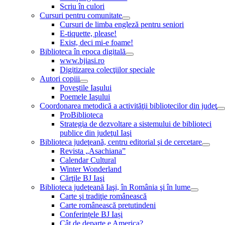
Scriu în culori
Cursuri pentru comunitate
Cursuri de limba engleză pentru seniori
E-tiquette, please!
Exist, deci mi-e foame!
Biblioteca în epoca digitală
www.bjiasi.ro
Digitizarea colecţiilor speciale
Autori copiii
Poveştile Iaşului
Poemele Iaşului
Coordonarea metodică a activităţii bibliotecilor din judeţ
ProBiblioteca
Strategia de dezvoltare a sistemului de biblioteci
publice din judeţul Iaşi
Biblioteca judeţeană, centru editorial şi de cercetare
Revista „Asachiana”
Calendar Cultural
Winter Wonderland
Cărţile BJ Iaşi
Biblioteca judeţeană Iaşi, în România şi în lume
Carte şi tradiţie românească
Carte românească pretutindeni
Conferințele BJ Iași
Cât de departe e America?