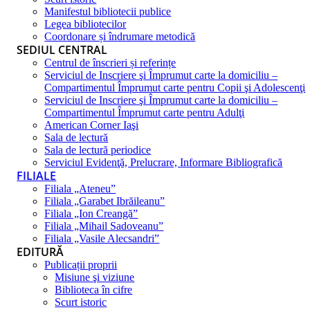
Manifestul bibliotecii publice
Legea bibliotecilor
Coordonare și îndrumare metodică
SEDIUL CENTRAL
Centrul de înscrieri și referințe
Serviciul de Inscriere şi Împrumut carte la domiciliu –
Compartimentul Împrumut carte pentru Copii şi Adolescenţi
Serviciul de Inscriere şi Împrumut carte la domiciliu –
Compartimentul Împrumut carte pentru Adulţi
American Corner Iaşi
Sala de lectură
Sala de lectură periodice
Serviciul Evidenţă, Prelucrare, Informare Bibliografică
FILIALE
Filiala „Ateneu”
Filiala „Garabet Ibrăileanu”
Filiala „Ion Creangă”
Filiala „Mihail Sadoveanu”
Filiala „Vasile Alecsandri”
EDITURĂ
Publicații proprii
Misiune şi viziune
Biblioteca în cifre
Scurt istoric