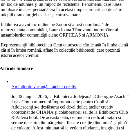
un loc de adunare și un mijloc de rezistență. Fenomenul care luase
amploare în acea perioadă era în același timp aspru criticat de către
adepții dramaturgiei clasice și consevatoare.
Întâlnirea a avut loc online pe Zoom și a fost coordonată de
reprezentanta comunității, Laura Ioana Tîrnovanu, îndrumător al
ansamblurilor comunității elene ORPHEAS și ARMONIA.
Reprezentanții bibliotecii au făcut cunoscute cărțile atât în limba elenă
cât și în limba română, aflate în colecțiile bibliotecii, care prezintă
istoria acelor vremuri.
Articole Similare
Amintiri de vacanță – atelier creativ
J
oi, 06 august 2026, la Biblioteca Județeană „Gheorghe Asachi”
Iași - Compartimentul Împrumut carte pentru Copii și
Adolescenți s-a desfășurat cel de-al doilea atelier creativ
coordonat de OHANA și colaboratorii săi de la Edubloom Club
& Afterschool. De această dată, cei mici au realizat brățări și
semne de carte din mărgeluțe, fiecare creație fiind unică și plină
de culoare. A fost minunat să le vedem răbdarea, imaginația și