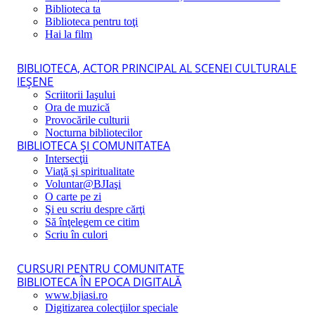
Biblioteca ta
Biblioteca pentru toţi
Hai la film
BIBLIOTECA, ACTOR PRINCIPAL AL SCENEI CULTURALE
IEŞENE
Scriitorii Iaşului
Ora de muzică
Provocările culturii
Nocturna bibliotecilor
BIBLIOTECA ŞI COMUNITATEA
Intersecţii
Viaţă şi spiritualitate
Voluntar@BJIaşi
O carte pe zi
Şi eu scriu despre cărţi
Să înţelegem ce citim
Scriu în culori
CURSURI PENTRU COMUNITATE
BIBLIOTECA ÎN EPOCA DIGITALĂ
www.bjiasi.ro
Digitizarea colecţiilor speciale