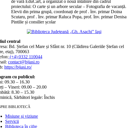
de vară EduCart, a organizat o nouă întâlnire din cadrul
proiectului: O carte și un arbore secular – Fotografia de vacanță.
Elevii din prima grupă, coordonați de prof . înv. primar Doina
Scutaru, prof . înv. primar Raluca Popa, prof. înv. primar Denisa
Pintilie și consilier școlar
iul central
esa: Bd. Ștefan cel Mare și Sfânt nr. 10 (Clădirea Galeriile Ștefan cel
e, etaj), 700063
efon:
(+4) 0332 110044
ail:
contact@bjiasi.ro
b:
https://bjiasi.ro/
gram cu publicul:
i: 09.30 – 16.30
ți – Vineri: 09.00 – 20.00
bătă: 8.30 – 15.30
inică, Sărbători legale: Închis
SPRE BIBLIOTECĂ
Misiune şi viziune
Servicii
Biblioteca în cifre