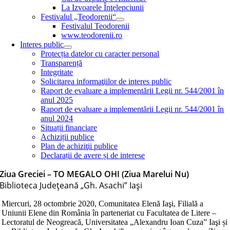
La Izvoarele Înţelepciunii
Festivalul „Teodorenii“
Festivalul Teodorenii
www.teodorenii.ro
Interes public
Protecția datelor cu caracter personal
Transparență
Integritate
Solicitarea informaţiilor de interes public
Raport de evaluare a implementării Legii nr. 544/2001 în
anul 2025
Raport de evaluare a implementării Legii nr. 544/2001 în
anul 2024
Situații financiare
Achiziții publice
Plan de achiziţii publice
Declarații de avere și de interese
Ziua Greciei – TO MEGALO OHI (Ziua Marelui Nu)
Biblioteca Judeţeană „Gh. Asachi” Iaşi
Miercuri, 28 octombrie 2020, Comunitatea Elenă Iaşi, Filială a
Uniunii Elene din România în parteneriat cu Facultatea de Litere –
Lectoratul de Neogreacă, Universitatea „Alexandru Ioan Cuza” Iaşi și