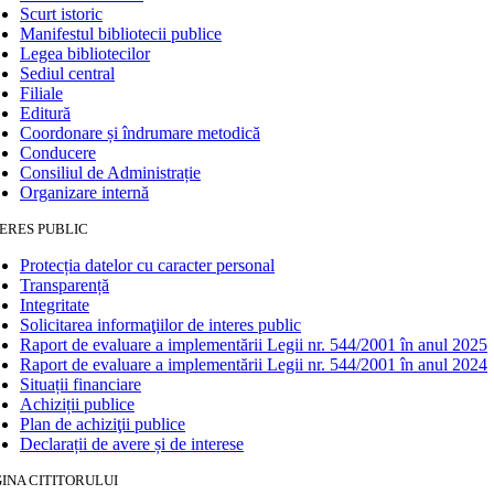
Scurt istoric
Manifestul bibliotecii publice
Legea bibliotecilor
Sediul central
Filiale
Editură
Coordonare și îndrumare metodică
Conducere
Consiliul de Administrație
Organizare internă
ERES PUBLIC
Protecția datelor cu caracter personal
Transparență
Integritate
Solicitarea informaţiilor de interes public
Raport de evaluare a implementării Legii nr. 544/2001 în anul 2025
Raport de evaluare a implementării Legii nr. 544/2001 în anul 2024
Situații financiare
Achiziții publice
Plan de achiziţii publice
Declarații de avere și de interese
INA CITITORULUI