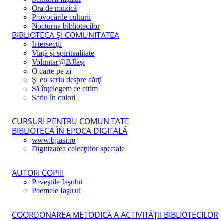
Ora de muzică
Provocările culturii
Nocturna bibliotecilor
BIBLIOTECA ŞI COMUNITATEA
Intersecţii
Viaţă şi spiritualitate
Voluntar@BJIaşi
O carte pe zi
Şi eu scriu despre cărţi
Să înţelegem ce citim
Scriu în culori
CURSURI PENTRU COMUNITATE
BIBLIOTECA ÎN EPOCA DIGITALĂ
www.bjiasi.ro
Digitizarea colecţiilor speciale
AUTORI COPIII
Poveştile Iaşului
Poemele Iaşului
COORDONAREA METODICĂ A ACTIVITĂŢII BIBLIOTECILOR