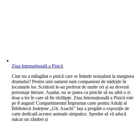
Ziua Internațională a Pisicii
C
ine nu a mângâiat o pisică care se întinde nonșalant la margine
drumului? Pentru unii oameni sunt companioni de nădejde în
locuințele lor. Scriitorii le-au preferat de multe ori și au devenit
personaje literare. Așadar, nu se putea ca pisicile să nu aibă o zi
doar a lor în care să fie răsfățate. Ziua Internațională a Pisicii este
pe 8 august! Compartimentul Împrumut carte pentru Adulți al
Bibliotecii Județene „Gh. Asachi” Iași a pregătit o expoziție de
carte dedicată acestor animale simpatice. Sperăm să vă aducă
măcar un zâmbet și