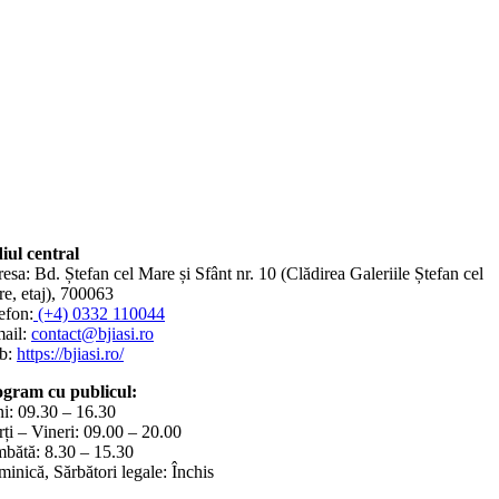
iul central
esa: Bd. Ștefan cel Mare și Sfânt nr. 10 (Clădirea Galeriile Ștefan cel
e, etaj), 700063
efon:
(+4) 0332 110044
ail:
contact@bjiasi.ro
b:
https://bjiasi.ro/
gram cu publicul:
i: 09.30 – 16.30
ți – Vineri: 09.00 – 20.00
bătă: 8.30 – 15.30
inică, Sărbători legale: Închis