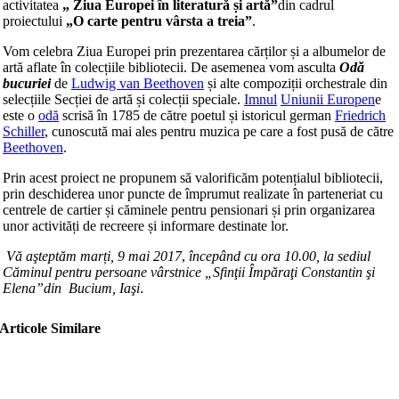
activitatea
„ Ziua Europei în literatură și artă”
din cadrul
proiectului
„O carte pentru vârsta a treia”
.
Vom celebra Ziua Europei prin prezentarea cărților și a albumelor de
artă aflate în colecțiile bibliotecii. De asemenea vom asculta
Odă
bucuriei
de
Ludwig van Beethoven
și alte compoziții orchestrale din
selecțiile Secției de artă și colecții speciale.
Imnul
Uniunii Europen
e
este o
odă
scrisă în 1785 de către poetul și istoricul german
Friedrich
Schiller
, cunoscută mai ales pentru muzica pe care a fost pusă de către
Beethoven
.
Prin acest proiect ne propunem să valorificăm potențialul bibliotecii,
prin deschiderea unor puncte de împrumut realizate în parteneriat cu
centrele de cartier și căminele pentru pensionari și prin organizarea
unor activități de recreere și informare destinate lor.
Vă aşteptăm marți, 9 mai 2017
,
începând cu ora 10.00, la sediul
Căminul pentru persoane vârstnice „Sfinţii Împăraţi Constantin şi
Elena”din Bucium, Iaşi
.
Articole Similare