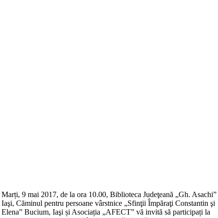
Marți, 9 mai 2017, de la ora 10.00, Biblioteca Judeţeană „Gh. Asachi”
Iaşi, Căminul pentru persoane vârstnice „Sfinţii Împăraţi Constantin şi
Elena” Bucium, Iaşi și Asociația „AFECT” vă invită să participați la