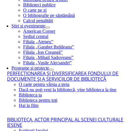
Biblioteci publice
O carte pe zi
O bibliografie pe săptămână
Calcul penalități
Ştiri şi evenimente
American Corner
Sediul central
Filiala „Ateneu”
Filiala „Garabet Ibrăileanu”
Filiala „Ion Creangă”
Filiala „Mihail Sadoveanu”
Filiala „Vasile Alecsandri”
Programe şi proiecte
PERFECŢIONAREA ŞI DIVERSIFICAREA FONDULUI DE
DOCUMENTE ŞI A SERVICIILOR DE BIBLIOTECĂ
O carte pentru vârsta a treia
Dacă nu poţi veni la bibliotecă, vine biblioteca la tine
Biblioteca ta
Biblioteca pentru toţi
Hai la film
BIBLIOTECA, ACTOR PRINCIPAL AL SCENEI CULTURALE
IEŞENE
Scriitorii Iaşului