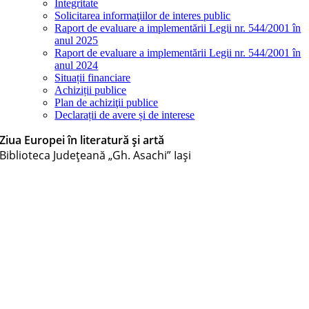
Integritate
Solicitarea informaţiilor de interes public
Raport de evaluare a implementării Legii nr. 544/2001 în
anul 2025
Raport de evaluare a implementării Legii nr. 544/2001 în
anul 2024
Situații financiare
Achiziții publice
Plan de achiziţii publice
Declarații de avere și de interese
Ziua Europei în literatură și artă
Biblioteca Judeţeană „Gh. Asachi” Iaşi