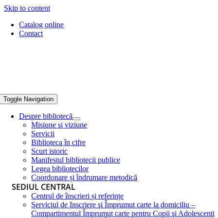
Skip to content
Catalog online
Contact
Toggle Navigation
Despre bibliotecă
Misiune şi viziune
Servicii
Biblioteca în cifre
Scurt istoric
Manifestul bibliotecii publice
Legea bibliotecilor
Coordonare și îndrumare metodică
SEDIUL CENTRAL
Centrul de înscrieri și referințe
Serviciul de Inscriere şi Împrumut carte la domiciliu –
Compartimentul Împrumut carte pentru Copii şi Adolescenţi