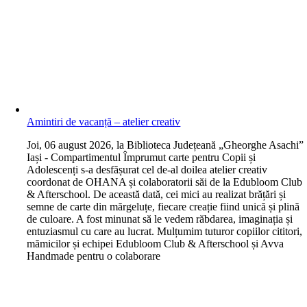
Amintiri de vacanță – atelier creativ
J
oi, 06 august 2026, la Biblioteca Județeană „Gheorghe Asachi”
Iași - Compartimentul Împrumut carte pentru Copii și
Adolescenți s-a desfășurat cel de-al doilea atelier creativ
coordonat de OHANA și colaboratorii săi de la Edubloom Club
& Afterschool. De această dată, cei mici au realizat brățări și
semne de carte din mărgeluțe, fiecare creație fiind unică și plină
de culoare. A fost minunat să le vedem răbdarea, imaginația și
entuziasmul cu care au lucrat. Mulțumim tuturor copiilor cititori,
mămicilor și echipei Edubloom Club & Afterschool și Avva
Handmade pentru o colaborare