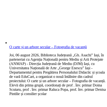
O carte și un arbore secular – Fotografia de vacanță
J
oi, 06 august 2026, Biblioteca Județeană „Gh. Asachi” Iași, în
parteneriat cu Agenția Națională pentru Mediu și Arii Protejate
(ANMAP) - Direcția Județeană de Mediu (DJM) Iași, cu
Universitatea Națională de Arte „George Enescu” Iași -
Departamentul pentru Pregătirea Personalului Didactic și școala
de vară EduCart, a organizat o nouă întâlnire din cadrul
proiectului: O carte și un arbore secular – Fotografia de vacanță.
Elevii din prima grupă, coordonați de prof . înv. primar Doina
Scutaru, prof . înv. primar Raluca Popa, prof. înv. primar Denisa
Pintilie și consilier școlar