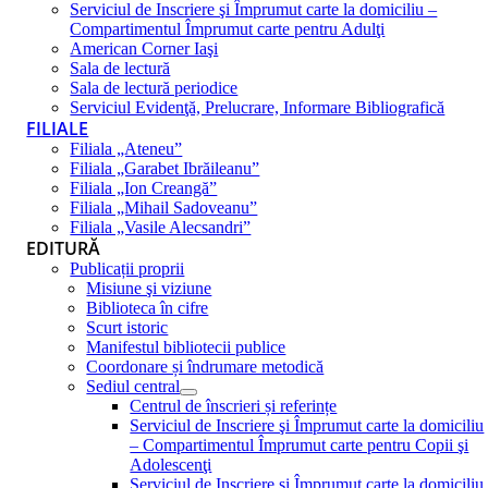
Serviciul de Inscriere şi Împrumut carte la domiciliu –
Compartimentul Împrumut carte pentru Adulţi
American Corner Iaşi
Sala de lectură
Sala de lectură periodice
Serviciul Evidenţă, Prelucrare, Informare Bibliografică
FILIALE
Filiala „Ateneu”
Filiala „Garabet Ibrăileanu”
Filiala „Ion Creangă”
Filiala „Mihail Sadoveanu”
Filiala „Vasile Alecsandri”
EDITURĂ
Publicații proprii
Misiune şi viziune
Biblioteca în cifre
Scurt istoric
Manifestul bibliotecii publice
Coordonare și îndrumare metodică
Sediul central
Centrul de înscrieri și referințe
Serviciul de Inscriere şi Împrumut carte la domiciliu
– Compartimentul Împrumut carte pentru Copii şi
Adolescenţi
Serviciul de Inscriere şi Împrumut carte la domiciliu