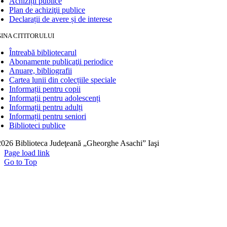
Achiziții publice
Plan de achiziţii publice
Declarații de avere și de interese
INA CITITORULUI
Întreabă bibliotecarul
Abonamente publicaţii periodice
Anuare, bibliografii
Cartea lunii din colecțiile speciale
Informații pentru copii
Informații pentru adolescenți
Informații pentru adulți
Informații pentru seniori
Biblioteci publice
026 Biblioteca Judeţeană „Gheorghe Asachi” Iaşi
Page load link
Go to Top