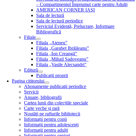
– Compartimentul Împrumut carte pentru Adulţi
AMERICAN CORNER IAŞI
Sala de lectură
Sala de lectură periodice
Serviciul Evidenţă, Prelucrare, Informare
Bibliografică
Filiale
Filiala „Ateneu”
Filiala „Garabet Ibrăileanu”
Filiala „Ion Creangă”
Filiala „Mihail Sadoveanu”
Filiala „Vasile Alecsandri”
Editură
Publicații proprii
Pagina cititorului
Abonamente publicaţii periodice
Servicii
Anuare, bibliografii
Cartea lunii din colecțiile speciale
Carte veche și rară
Noutăţi pe rafturile bibliotecii
Informații pentru copii
Informații pentru adolescenți
Informații pentru adulți
Informații pentru seniori