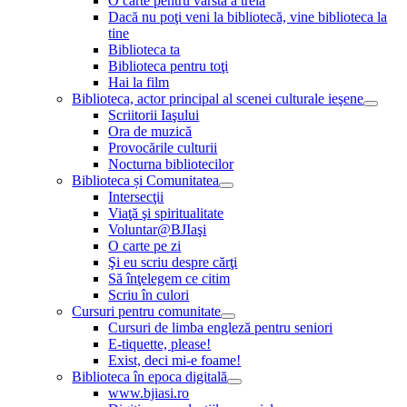
O carte pentru vârsta a treia
Dacă nu poţi veni la bibliotecă, vine biblioteca la
tine
Biblioteca ta
Biblioteca pentru toţi
Hai la film
Biblioteca, actor principal al scenei culturale ieşene
Scriitorii Iaşului
Ora de muzică
Provocările culturii
Nocturna bibliotecilor
Biblioteca și Comunitatea
Intersecţii
Viaţă şi spiritualitate
Voluntar@BJIaşi
O carte pe zi
Şi eu scriu despre cărţi
Să înţelegem ce citim
Scriu în culori
Cursuri pentru comunitate
Cursuri de limba engleză pentru seniori
E-tiquette, please!
Exist, deci mi-e foame!
Biblioteca în epoca digitală
www.bjiasi.ro