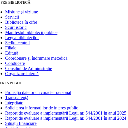
SPRE BIBLIOTECĂ
Misiune şi viziune
Servicii
Biblioteca în cifre
Scurt istoric
Manifestul bibliotecii publice
Legea bibliotecilor
Sediul central
Filiale
Editură
Coordonare și îndrumare metodică
Conducere
Consiliul de Administrație
Organizare internă
ERES PUBLIC
Protecția datelor cu caracter personal
Transparență
Integritate
Solicitarea informaţiilor de interes public
Raport de evaluare a implementării Legii nr. 544/2001 în anul 2025
Raport de evaluare a implementării Legii nr. 544/2001 în anul 2024
Situații financiare