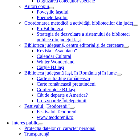
Digitizarea colecţiilor speciale
Autori copiii
Poveştile Iaşului
Poemele Iaşului
Coordonarea metodică a activităţii bibliotecilor din judeţ
ProBiblioteca
Strategia de dezvoltare a sistemului de biblioteci
publice din judeţul Iaşi
Biblioteca judeţeană, centru editorial şi de cercetare
Revista „Asachiana”
Calendar Cultural
Winter Wonderland
Cărţile BJ Iaşi
Biblioteca judeţeană Iaşi, în România şi în lume
Carte şi tradiţie românească
Carte românească pretutindeni
Conferințele BJ Iași
Cât de departe e America?
La Izvoarele Înţelepciunii
Festivalul „Teodorenii“
Festivalul Teodorenii
www.teodorenii.ro
Interes public
Protecția datelor cu caracter personal
Transparență