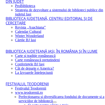
DIN JUDEŢ
ProBiblioteca
Strategia de dezvoltare a sistemului de biblioteci publice din
judeţul Iaşi
BIBLIOTECA JUDEŢEANĂ, CENTRU EDITORIAL ŞI DE
CERCETARE
Revista „Asachiana”
Calendar Cultural
Winter Wonderland
Cărţile BJ Iaşi
BIBLIOTECA JUDEŢEANĂ IAŞI, ÎN ROMÂNIA ŞI ÎN LUME
Carte şi tradiţie românească
Carte românească pretutindeni
Conferințele BJ Iași
Cât de departe e America?
La Izvoarele Înţelepciunii
FESTIVALUL TEODORENII
Festivalul Teodorenii
www.teodorenii.ro
Perfecţionarea şi diversificarea fondului de documente şi a
serviciilor de bibliotecă