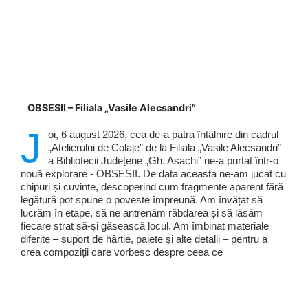
OBSESII – Filiala „Vasile Alecsandri”
J
oi, 6 august 2026, cea de-a patra întâlnire din cadrul
„Atelierului de Colaje” de la Filiala „Vasile Alecsandri”
a Bibliotecii Județene „Gh. Asachi” ne-a purtat într-o
nouă explorare - OBSESII. De data aceasta ne-am jucat cu
chipuri și cuvinte, descoperind cum fragmente aparent fără
legătură pot spune o poveste împreună. Am învățat să
lucrăm în etape, să ne antrenăm răbdarea și să lăsăm
fiecare strat să-și găsească locul. Am îmbinat materiale
diferite – suport de hârtie, paiete și alte detalii – pentru a
crea compoziții care vorbesc despre ceea ce