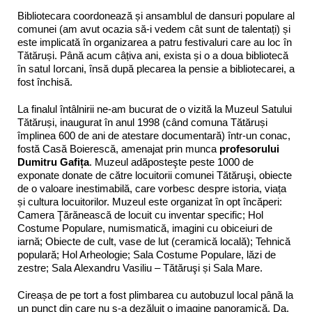
Bibliotecara coordonează și ansamblul de dansuri populare al
comunei (am avut ocazia să-i vedem cât sunt de talentați) și
este implicată în organizarea a patru festivaluri care au loc în
Tătăruși. Până acum câțiva ani, exista și o a doua bibliotecă
în satul Iorcani, însă după plecarea la pensie a bibliotecarei, a
fost închisă.
La finalul întâlnirii ne-am bucurat de o vizită la Muzeul Satului
Tătăruși, inaugurat în anul 1998 (când comuna Tătăruși
împlinea 600 de ani de atestare documentară) într-un conac,
fostă Casă Boierescă, amenajat prin munca
profesorului
Dumitru Gafița
. Muzeul adăposteşte peste 1000 de
exponate donate de către locuitorii comunei Tătăruşi, obiecte
de o valoare inestimabilă, care vorbesc despre istoria, viața
și cultura locuitorilor. Muzeul este organizat în opt încăperi:
Camera Ţărănească de locuit cu inventar specific; Hol
Costume Populare, numismatică, imagini cu obiceiuri de
iarnă; Obiecte de cult, vase de lut (ceramică locală); Tehnică
populară; Hol Arheologie; Sala Costume Populare, lăzi de
zestre; Sala Alexandru Vasiliu – Tătăruşi și Sala Mare.
Cireașa de pe tort a fost plimbarea cu autobuzul local până la
un punct din care nu s-a dezăluit o imagine panoramică. Da,