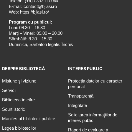
Telefon:
(+4) 0332 110044
E-mail:
contact@bjiasi.ro
Web:
https://bjiasi.ro/
Program cu publicul:
Luni: 09.30 – 16.30
Marți – Vineri: 09.00 – 20.00
Sâmbătă: 8.30 – 15.30
Duminică, Sărbători legale: Închis
DESPRE BIBLIOTECĂ
INTERES PUBLIC
Misiune şi viziune
Protecția datelor cu caracter
personal
Servicii
Transparență
Biblioteca în cifre
Integritate
Scurt istoric
Solicitarea informaţiilor de
Manifestul bibliotecii publice
interes public
Legea bibliotecilor
Raport de evaluare a