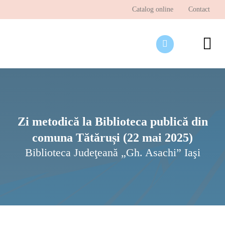
Skip
Catalog online
Contact
to
content
To
Nav
Desp
Pagi
Ştir
Zi metodică la Biblioteca publică din
comuna Tătăruși (22 mai 2025)
Prog
Biblioteca Judeţeană „Gh. Asachi” Iaşi
Inte