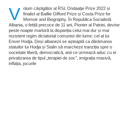
V
olum câștigător al RSL Ondaatje Prize 2022 și
finalist al Baillie Gifford Prize și Costa Prize for
Memoir and Biography. În Republica Socialistă
Albania, o fetiță precoce de 11 ani, Pionier al Patriei, devine
peste noapte martoră la dispariția celui mai dur și mai
rezistent regim dictatorial comunist din lume: cel al lui
Enver Hodja. Deși albanezii se așteaptă ca dărâmarea
statuilor lui Hodja și Stalin să marcheze tranziția spre o
societate liberă, democratică, anii ce urmează aduc cu ei
privatizarea de tipul „terapiei de șoc", imigrația masivă,
inflația, jocurile