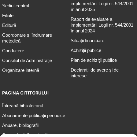
implementării Legii nr. 544/2001
Sediul central
în anul 2025
Filiale
Raport de evaluare a
implementării Legii nr. 544/2001
Editură
în anul 2024
Coordonare și îndrumare
Situații financiare
metodică
Achiziții publice
Conducere
Plan de achiziţii publice
Consiliul de Administrație
Declarații de avere și de
Organizare internă
interese
PAGINA CITITORULUI
Întreabă bibliotecarul
Abonamente publicaţii periodice
Anuare, bibliografii
Cartea lunii din colecțiile