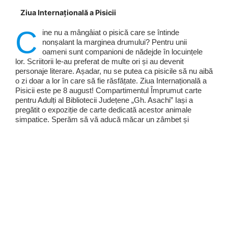
Ziua Internațională a Pisicii
C
ine nu a mângâiat o pisică care se întinde
nonșalant la marginea drumului? Pentru unii
oameni sunt companioni de nădejde în locuințele
lor. Scriitorii le-au preferat de multe ori și au devenit
personaje literare. Așadar, nu se putea ca pisicile să nu aibă
o zi doar a lor în care să fie răsfățate. Ziua Internațională a
Pisicii este pe 8 august! Compartimentul Împrumut carte
pentru Adulți al Bibliotecii Județene „Gh. Asachi” Iași a
pregătit o expoziție de carte dedicată acestor animale
simpatice. Sperăm să vă aducă măcar un zâmbet și