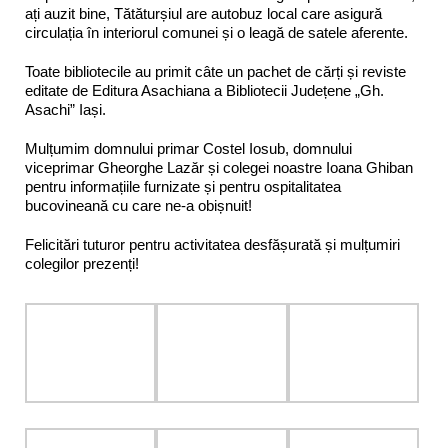
ați auzit bine, Tătăturșiul are autobuz local care asigură
circulația în interiorul comunei și o leagă de satele aferente.
Toate bibliotecile au primit câte un pachet de cărți și reviste
editate de Editura Asachiana a Bibliotecii Județene „Gh.
Asachi” Iași.
Mulțumim domnului primar Costel Iosub, domnului
viceprimar Gheorghe Lazăr și colegei noastre Ioana Ghiban
pentru informațiile furnizate și pentru ospitalitatea
bucovineană cu care ne-a obișnuit!
Felicitări tuturor pentru activitatea desfășurată și mulțumiri
colegilor prezenți!