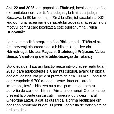
Joi, 22 mai 2025
, am poposit la
Tătăruși
, localitate situată la
extremitatea nord-vestică a județului, la limita cu județul
Suceava, la 90 km de Iaşi. Până la sfârșitul secolului al XIX-
lea, comuna făcea parte din județului Suceava, acesta fiind și
motivul pentru care localitatea este supranumită
„Mica
Bucovină”
.
La ziua metodică programată la Biblioteca din Tătăruși au
fost prezenți bibliotecari de la bibliotecile publice din
Hărmănești, Moțca, Pașcani, Stolnicești Prăjescu, Valea
Seacă, Vânători și de la biblioteca-gazdă Tătăruși.
Biblioteca din Tătăruși funcționează într-o clădire reabilitată în
2018, care adăpostește și Căminul cultural, având un spațiu
dedicat, desfășurat pe o suprafață de cca 100 mp. Fondul de
carte cuprinde 9.700 de documente. Interiorul arată
impecabil, însă biblioteca nu a mai primit buget pentru
achiziția de carte de 15 ani. Primarul comunei, Costel Iosub,
prezent la o parte din discuții împreună cu viceprimarul
Gheorghe Lazăr, a dat asigurări că la prima rectificare din
acest an problema bugetului pentru achiziția de carte va fi pe
ordinea de zi.