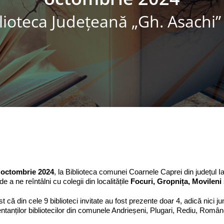
lioteca Judeţeană „Gh. Asachi” 
7 octombrie 2024
, la Biblioteca comunei Coarnele Caprei din județul Ia
e a ne reîntâlni cu colegii din localitățile
Focuri, Gropnița, Movileni
ist că din cele 9 biblioteci invitate au fost prezente doar 4, adică nic
ntanților bibliotecilor din comunele Andrieșeni, Plugari, Rediu, Române