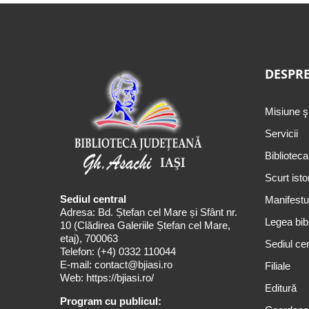
DESPRE
Misiune ş
Servicii
Biblioteca
Scurt isto
Sediul central
Manifestul
Adresa: Bd. Ștefan cel Mare și Sfânt nr.
Legea bibl
10 (Clădirea Galeriile Ștefan cel Mare,
etaj), 700063
Sediul cen
Telefon:
(+4) 0332 110044
E-mail:
contact@bjiasi.ro
Filiale
Web:
https://bjiasi.ro/
Editură
Program cu publicul: