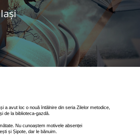
Iaşi
și a avut loc o nouă întâlnire din seria Zilelor metodice,
și de la biblioteca-gazdă.
i jumătate. Nu cunoaștem motivele absenței
ști și Șipote, dar le bănuim.