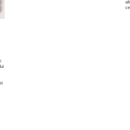
al
ce
i
lui
ei