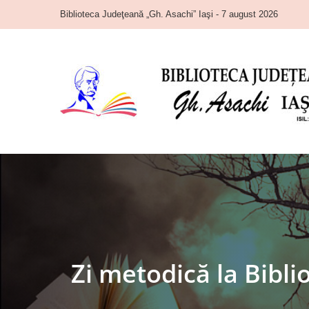
Skip
Biblioteca Judeţeană „Gh. Asachi” Iaşi - 7 august 2026
to
content
Zi metodică la Bibl