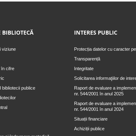
 BIBLIOTECĂ
INTERES PUBLIC
i viziune
Protecția datelor cu caracter p
Transparență
 în cifre
Integritate
ric
Solicitarea informaţiilor de inter
 bibliotecii publice
Raport de evaluare a implementă
nr. 544/2001 în anul 2025
iotecilor
Raport de evaluare a implementă
tral
nr. 544/2001 în anul 2024
Situații financiare
Achiziții publice