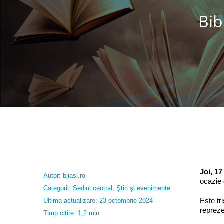
Bib
Joi, 1
Autor:
bjiasi.ro
ocazie d
Categorii:
Sediul central
,
Ştiri şi evenimente
Este tr
Ultima actualizare: 23 octombrie 2024
repreze
Timp citire: 1,2 min