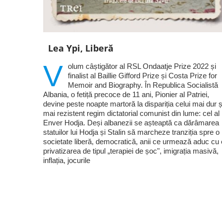
Lea Ypi, Liberă
V
olum câștigător al RSL Ondaatje Prize 2022 și
finalist al Baillie Gifford Prize și Costa Prize for
Memoir and Biography. În Republica Socialistă
Albania, o fetiță precoce de 11 ani, Pionier al Patriei,
devine peste noapte martoră la dispariția celui mai dur ș
mai rezistent regim dictatorial comunist din lume: cel al 
Enver Hodja. Deși albanezii se așteaptă ca dărâmarea
statuilor lui Hodja și Stalin să marcheze tranziția spre o
societate liberă, democratică, anii ce urmează aduc cu 
privatizarea de tipul „terapiei de șoc", imigrația masivă,
inflația, jocurile