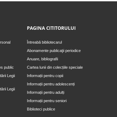
PAGINA CITITORULUI
ersonal
Întreabă bibliotecarul
Abonamente publicaţii periodice
Anuare, bibliografii
es public
Cartea lunii din colecțiile speciale
rii Legii
Informații pentru copii
Informații pentru adolescenți
rii Legii
Informații pentru adulți
Informații pentru seniori
Biblioteci publice