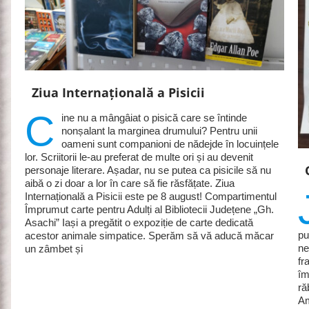
Ziua Internațională a Pisicii
C
ine nu a mângâiat o pisică care se întinde
nonșalant la marginea drumului? Pentru unii
oameni sunt companioni de nădejde în locuințele
lor. Scriitorii le-au preferat de multe ori și au devenit
personaje literare. Așadar, nu se putea ca pisicile să nu
aibă o zi doar a lor în care să fie răsfățate. Ziua
Internațională a Pisicii este pe 8 august! Compartimentul
Împrumut carte pentru Adulți al Bibliotecii Județene „Gh.
Asachi” Iași a pregătit o expoziție de carte dedicată
pu
acestor animale simpatice. Sperăm să vă aducă măcar
ne
un zâmbet și
fr
îm
ră
Am