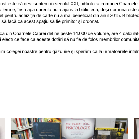
trist este că deși suntem în secolul XXI, biblioteca comunei Coarnele 
 lemne, însă apa curentă nu a ajuns la bibliotecă, deși comuna este c
t pentru achiziția de carte nu a mai beneficiat din anul 2015. Bibliote
 să facă ca acest spațiu să fie primitor și ordonat.
eca din Coarnele Caprei deține peste 14.000 de volume, are 4 calculato
i electrice face ca aceste dotări să nu fie de folos membrilor comunităț
m colegei noastre pentru găzduire și sperăm ca la următoarele întâlni