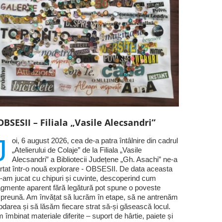
OBSESII – Filiala „Vasile Alecsandri”
J
oi, 6 august 2026, cea de-a patra întâlnire din cadrul
„Atelierului de Colaje” de la Filiala „Vasile
Alecsandri” a Bibliotecii Județene „Gh. Asachi” ne-a
rtat într-o nouă explorare - OBSESII. De data aceasta
-am jucat cu chipuri și cuvinte, descoperind cum
agmente aparent fără legătură pot spune o poveste
preună. Am învățat să lucrăm în etape, să ne antrenăm
bdarea și să lăsăm fiecare strat să-și găsească locul.
 îmbinat materiale diferite – suport de hârtie, paiete și