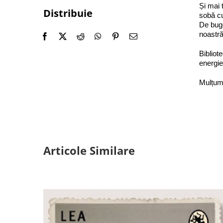
Și mai 
Distribuie
sobă cu
De buge
noastră
Bibliot
energie
Mulțumi
Articole Similare