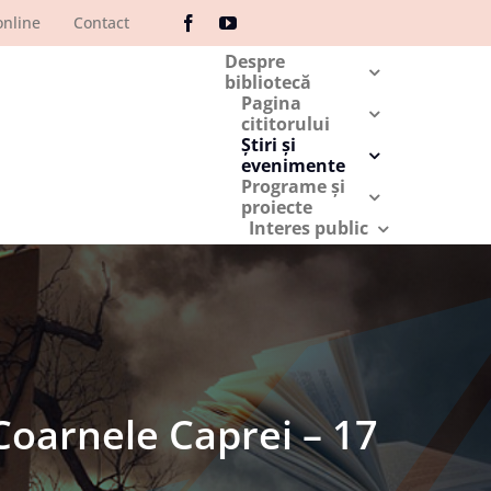
online
Contact
Despre
bibliotecă
Pagina
cititorului
Ştiri şi
evenimente
Programe şi
proiecte
Interes public
Coarnele Caprei – 17