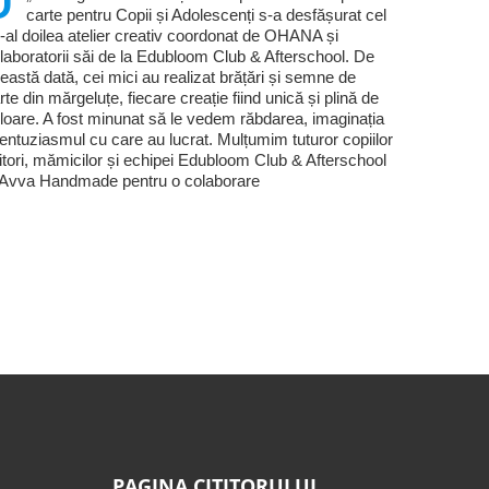
carte pentru Copii și Adolescenți s-a desfășurat cel
-al doilea atelier creativ coordonat de OHANA și
laboratorii săi de la Edubloom Club & Afterschool. De
eastă dată, cei mici au realizat brățări și semne de
rte din mărgeluțe, fiecare creație fiind unică și plină de
loare. A fost minunat să le vedem răbdarea, imaginația
 entuziasmul cu care au lucrat. Mulțumim tuturor copiilor
titori, mămicilor și echipei Edubloom Club & Afterschool
 Avva Handmade pentru o colaborare
PAGINA CITITORULUI