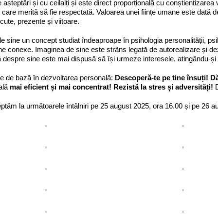
le așteptări și cu ceilalți și este direct proporțională cu conștientizarea
 care merită să fie respectată. Valoarea unei ființe umane este dată de
ecute, prezente și viitoare.
e sine un concept studiat îndeaproape în psihologia personalității, psih
ine conexe. Imaginea de sine este strâns legată de autorealizare și d
ă despre sine este mai dispusă să își urmeze interesele, atingându-și 
ile de bază în dezvoltarea personală:
Descoperă-te pe tine însuți! Dă-
ală
mai eficient și mai concentrat!
Rezistă la stres și adversități!
ptăm la următoarele întâlniri pe 25 august 2025, ora 16.00 și pe 26 a