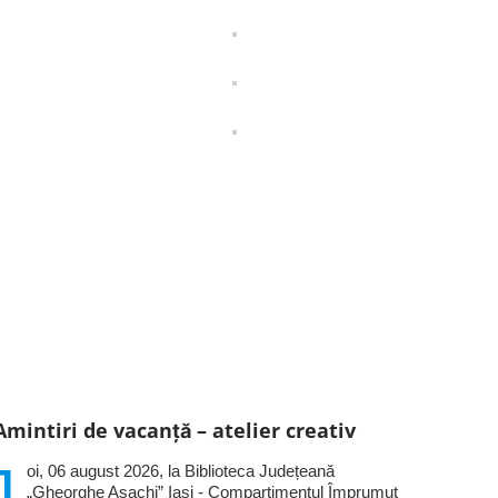
Amintiri de vacanță – atelier creativ
J
oi, 06 august 2026, la Biblioteca Județeană
„Gheorghe Asachi” Iași - Compartimentul Împrumut