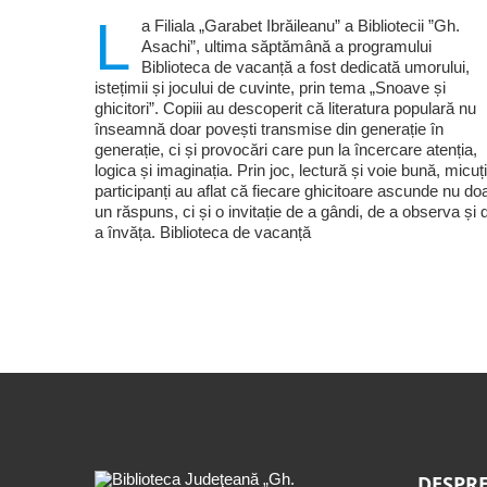
L
a Filiala „Garabet Ibrăileanu” a Bibliotecii ”Gh.
Asachi”, ultima săptămână a programului
Biblioteca de vacanță a fost dedicată umorului,
istețimii și jocului de cuvinte, prin tema „Snoave și
ghicitori”. Copiii au descoperit că literatura populară nu
înseamnă doar povești transmise din generație în
generație, ci și provocări care pun la încercare atenția,
logica și imaginația. Prin joc, lectură și voie bună, micuți
participanți au aflat că fiecare ghicitoare ascunde nu do
un răspuns, ci și o invitație de a gândi, de a observa și 
a învăța. Biblioteca de vacanță
DESPRE