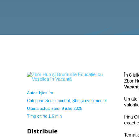
În 8 iu
Zbor Hu
Vacanț
Autor:
bjiasi.ro
Un atel
Categorii:
Sediul central
,
Ştiri şi evenimente
valorif
Ultima actualizare: 9 iulie 2025
Timp citire: 1,6 min
Irina O
exact c
Distribuie
Tematic