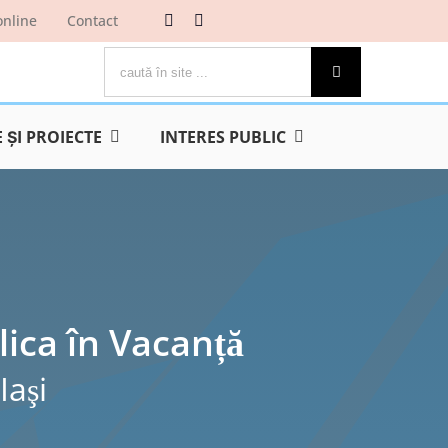
online
Contact
Cautare...
ŞI PROIECTE
INTERES PUBLIC
lica în Vacanță
Iaşi