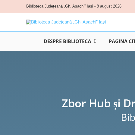
Skip
Biblioteca Judeţeană „Gh. Asachi” Iaşi - 8 august 2026
to
content
DESPRE BIBLIOTECĂ
PAGINA CI
Zbor Hub și Dr
Bib