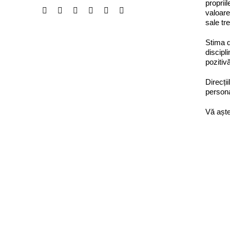
proprii
valoare
sale tr
Stima d
discipl
pozitiv
Direcți
person
Vă aște