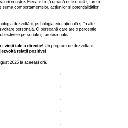
 valorii noastre. Fiecare ființă umană este unică și are o
 suma comportamentelor, acțiunilor și potențialităților
ologia dezvoltării, psihologia educațională și în alte
ezvoltare personală. O persoană care are o percepție
obiectivele personale și profesionale.
i vieții tale o direcție!
Un program de dezvoltare
D
ezvoltă relații pozitive!
.
ugust 2025 la aceeași oră.