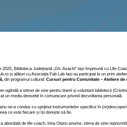
lie 2025, Biblioteca Județeană „Gh. Asachi” Iași împreună cu Life-Coach,
b.ro și alături cu Asociația Fab Lab Iași au participat la un prim atelie
ă,
din programul cultural:
Cursuri pentru Comunitate –
Ateliere
de 
ier-oglindă a stimei de sine pentru tinerii și voluntarii bibliotecii (Cris
icat un mediu deosebit în comunicare privind dezvoltarea personală.
lariu ne-a condus cu sprijinul instrumentelor specifice în (re)descoperir
eea ce este fiecare și își dorește să fie.
a abordată de life-coach, Irina Olariu anume, stima de sine reprezint