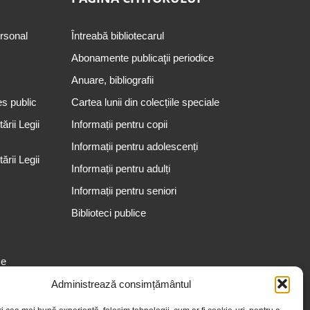
ersonal
Întreabă bibliotecarul
Abonamente publicaţii periodice
Anuare, bibliografii
es public
Cartea lunii din colecțiile speciale
rii Legii
Informații pentru copii
Informații pentru adolescenți
rii Legii
Informații pentru adulți
Informații pentru seniori
Biblioteci publice
se
Administrează consimțământul