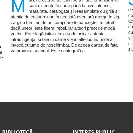
M
sunt disecate în carte până la nivel atomic,
de
măsurate, catalogate și reasamblate cu grijă și
co
atenție de ceasornicar. În această aventură merge în zig-
ac
zag, cu trimiteri de un curaj care te năucește. Te întrebi
ca
dacă uneori este liberal rebel, iar alteori preot de modă
cu
veche. Este îngăduitor acolo unde unii ar aștepta
și
intrasingența, și taie în carne vie în alte locuri, unde alții
ci
invocă cutume de neschimbat. De aceea cartea de față
i
și
va provoca scandal. Este o integrală a
ar
de
 BIBLIOTECĂ
INTERES PUBLIC