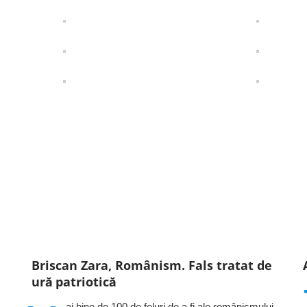
Briscan Zara, Românism. Fals tratat de
ură patriotică
ai bine de 100 de feluri de a fi ale românismului