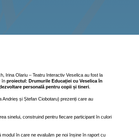
 Irina Olariu – Teatru Interactiv Veselica au fost la
r în
proiectul:
Drumurile Educa
ției cu Veselica în
dezvoltare personal
ă pentru copii și tineri
.
tina Andrieș și Ștefan Ciobotaru) prezenți care au
ea sinelui, construind pentru fiecare participant în culori
ă modul în care ne evaluăm pe noi înșine în raport cu