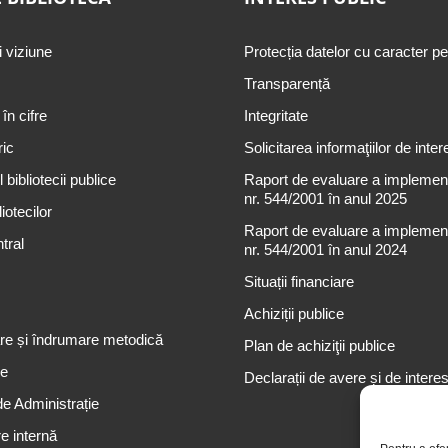
i viziune
Protecția datelor cu caracter p
Transparență
 în cifre
Integritate
ric
Solicitarea informaţiilor de inter
 bibliotecii publice
Raport de evaluare a implementă
nr. 544/2001 în anul 2025
iotecilor
Raport de evaluare a implementă
tral
nr. 544/2001 în anul 2024
Situații financiare
Achiziții publice
re și îndrumare metodică
Plan de achiziţii publice
re
Declarații de avere și de intere
de Administrație
e internă