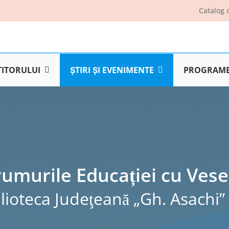
Catalog 
TITORULUI
ŞTIRI ŞI EVENIMENTE
PROGRAME 
umurile Educației cu Vese
lioteca Judeţeană „Gh. Asachi” 