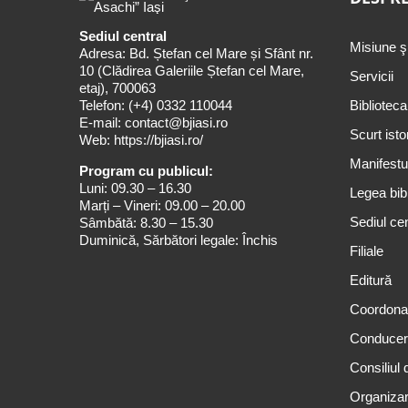
Sediul central
Misiune ş
Adresa: Bd. Ștefan cel Mare și Sfânt nr.
10 (Clădirea Galeriile Ștefan cel Mare,
Servicii
etaj), 700063
Telefon:
(+4) 0332 110044
Biblioteca
E-mail:
contact@bjiasi.ro
Scurt isto
Web:
https://bjiasi.ro/
Manifestul
Program cu publicul:
Luni: 09.30 – 16.30
Legea bibl
Marți – Vineri: 09.00 – 20.00
Sediul cen
Sâmbătă: 8.30 – 15.30
Duminică, Sărbători legale: Închis
Filiale
Editură
Coordona
Conduce
Consiliul 
Organizar