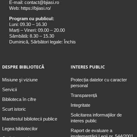
E-mail:
contact@bjiasi.ro
Web:
https://bjiasi.ro/
Program cu publicul:
Luni: 09.30 – 16.30
Marți – Vineri: 09.00 – 20.00
Sâmbătă: 8.30 – 15.30
Duminică, Sărbători legale: Închis
DESPRE BIBLIOTECĂ
INTERES PUBLIC
Misiune şi viziune
Protecția datelor cu caracter
personal
Servicii
Transparență
Biblioteca în cifre
Integritate
Scurt istoric
Solicitarea informaţiilor de
Manifestul bibliotecii publice
interes public
Legea bibliotecilor
Raport de evaluare a
implementării Legii nr. 544/2001