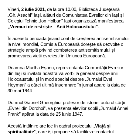
Vineri,
2 iulie 2021
, de la ora 10.00, Biblioteca Județeană
„Gh. Asachi” Iași, alături de Comunitatea Evreilor din Iași și
Colegiul Tehnic „Ion Holban” Iași organizează manifestarea
„Vremuri de restriște – Anii Holocaustului”
.
În această perioadă ținând cont de creșterea antisemitismului
la nivel mondial, Comisia Europeană dorește să dezvolte o
strategie amplă privind combaterea antisemitismului și
promovarea vieții evreiești în Uniunea Europeană.
Doamna Martha Eșanu, reprezentanta Comunității Evreilor
din Iași și invitata noastră va vorbi la general despre anii
Holocaustului și în mod special despre „Jurnalul Evei
Heyman” a cărei ultimă însemnare în jurnal apare la data de
30 mai 1944.
Domnul Gabriel Gheorghiu, profesor de istorie, autorul cărții
„Evreii din Dorohoi”, va prezenta elevilor școlii „Jurnalul Annei
Frank” apărut la data de 25 iunie 1947.
Acestă întâlnire are loc în cadrul proiectului „
Viață și
spiritualitate
”, care își propune să faciliteze contactul