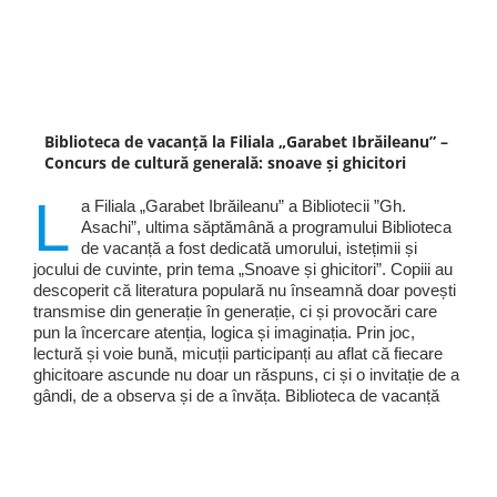
Biblioteca de vacanță la Filiala „Garabet Ibrăileanu” –
Concurs de cultură generală: snoave și ghicitori
L
a Filiala „Garabet Ibrăileanu” a Bibliotecii ”Gh.
Asachi”, ultima săptămână a programului Biblioteca
de vacanță a fost dedicată umorului, istețimii și
jocului de cuvinte, prin tema „Snoave și ghicitori”. Copiii au
descoperit că literatura populară nu înseamnă doar povești
transmise din generație în generație, ci și provocări care
pun la încercare atenția, logica și imaginația. Prin joc,
lectură și voie bună, micuții participanți au aflat că fiecare
ghicitoare ascunde nu doar un răspuns, ci și o invitație de a
gândi, de a observa și de a învăța. Biblioteca de vacanță