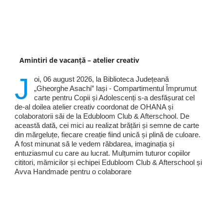
Amintiri de vacanță – atelier creativ
J
oi, 06 august 2026, la Biblioteca Județeană
„Gheorghe Asachi” Iași - Compartimentul Împrumut
carte pentru Copii și Adolescenți s-a desfășurat cel
de-al doilea atelier creativ coordonat de OHANA și
colaboratorii săi de la Edubloom Club & Afterschool. De
această dată, cei mici au realizat brățări și semne de carte
din mărgeluțe, fiecare creație fiind unică și plină de culoare.
A fost minunat să le vedem răbdarea, imaginația și
entuziasmul cu care au lucrat. Mulțumim tuturor copiilor
cititori, mămicilor și echipei Edubloom Club & Afterschool și
Avva Handmade pentru o colaborare