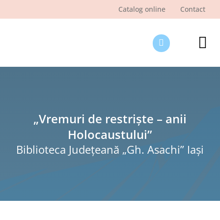
Skip
Catalog online
Contact
to
content
Tog
Nav
Des
Pagi
Şti
„Vremuri de restriște – anii
Holocaustului”
Pro
Biblioteca Judeţeană „Gh. Asachi” Iaşi
Int