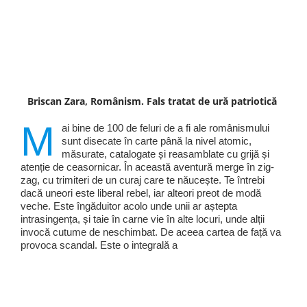
Briscan Zara, Românism. Fals tratat de ură patriotică
M
ai bine de 100 de feluri de a fi ale românismului
sunt disecate în carte până la nivel atomic,
măsurate, catalogate și reasamblate cu grijă și
atenție de ceasornicar. În această aventură merge în zig-
zag, cu trimiteri de un curaj care te năucește. Te întrebi
dacă uneori este liberal rebel, iar alteori preot de modă
veche. Este îngăduitor acolo unde unii ar aștepta
intrasingența, și taie în carne vie în alte locuri, unde alții
invocă cutume de neschimbat. De aceea cartea de față va
provoca scandal. Este o integrală a