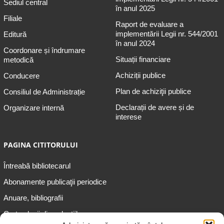
Sediul central
în anul 2025
Filiale
Raport de evaluare a
implementării Legii nr. 544/2001
Editură
în anul 2024
Coordonare și îndrumare
Situații financiare
metodică
Achiziții publice
Conducere
Plan de achiziţii publice
Consiliul de Administrație
Declarații de avere și de
Organizare internă
interese
PAGINA CITITORULUI
Întreabă bibliotecarul
Abonamente publicaţii periodice
Anuare, bibliografii
Cartea lunii din colecțiile
speciale