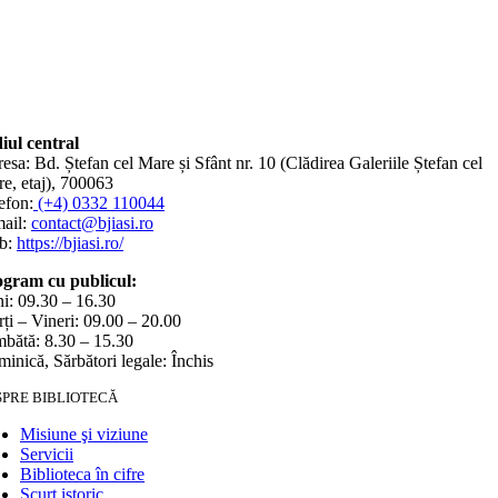
iul central
esa: Bd. Ștefan cel Mare și Sfânt nr. 10 (Clădirea Galeriile Ștefan cel
e, etaj), 700063
efon:
(+4) 0332 110044
ail:
contact@bjiasi.ro
b:
https://bjiasi.ro/
gram cu publicul:
i: 09.30 – 16.30
ți – Vineri: 09.00 – 20.00
bătă: 8.30 – 15.30
inică, Sărbători legale: Închis
SPRE BIBLIOTECĂ
Misiune şi viziune
Servicii
Biblioteca în cifre
Scurt istoric