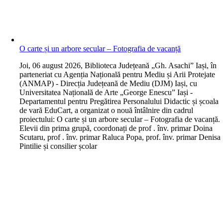
O carte și un arbore secular – Fotografia de vacanță
J
oi, 06 august 2026, Biblioteca Județeană „Gh. Asachi” Iași, în
parteneriat cu Agenția Națională pentru Mediu și Arii Protejate
(ANMAP) - Direcția Județeană de Mediu (DJM) Iași, cu
Universitatea Națională de Arte „George Enescu” Iași -
Departamentul pentru Pregătirea Personalului Didactic și școala
de vară EduCart, a organizat o nouă întâlnire din cadrul
proiectului: O carte și un arbore secular – Fotografia de vacanță.
Elevii din prima grupă, coordonați de prof . înv. primar Doina
Scutaru, prof . înv. primar Raluca Popa, prof. înv. primar Denisa
Pintilie și consilier școlar