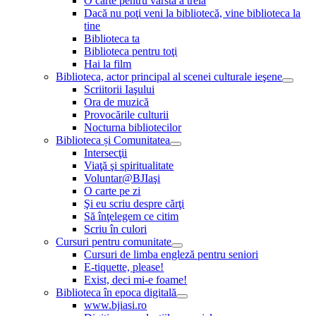
O carte pentru vârsta a treia
Dacă nu poţi veni la bibliotecă, vine biblioteca la
tine
Biblioteca ta
Biblioteca pentru toţi
Hai la film
Biblioteca, actor principal al scenei culturale ieşene
Scriitorii Iaşului
Ora de muzică
Provocările culturii
Nocturna bibliotecilor
Biblioteca și Comunitatea
Intersecţii
Viaţă şi spiritualitate
Voluntar@BJIaşi
O carte pe zi
Şi eu scriu despre cărţi
Să înţelegem ce citim
Scriu în culori
Cursuri pentru comunitate
Cursuri de limba engleză pentru seniori
E-tiquette, please!
Exist, deci mi-e foame!
Biblioteca în epoca digitală
www.bjiasi.ro