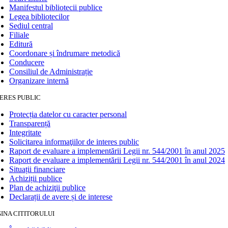
Manifestul bibliotecii publice
Legea bibliotecilor
Sediul central
Filiale
Editură
Coordonare și îndrumare metodică
Conducere
Consiliul de Administrație
Organizare internă
ERES PUBLIC
Protecția datelor cu caracter personal
Transparență
Integritate
Solicitarea informaţiilor de interes public
Raport de evaluare a implementării Legii nr. 544/2001 în anul 2025
Raport de evaluare a implementării Legii nr. 544/2001 în anul 2024
Situații financiare
Achiziții publice
Plan de achiziţii publice
Declarații de avere și de interese
INA CITITORULUI