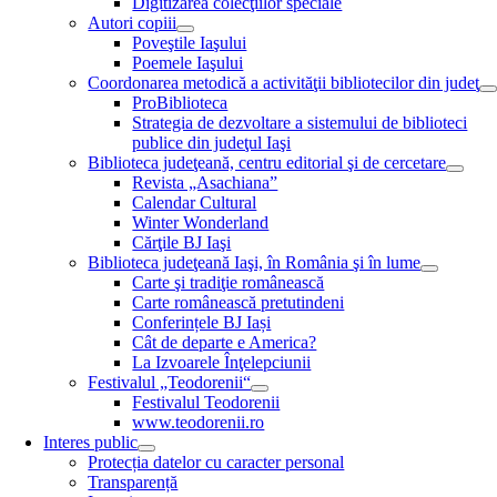
Digitizarea colecţiilor speciale
Autori copiii
Poveştile Iaşului
Poemele Iaşului
Coordonarea metodică a activităţii bibliotecilor din judeţ
ProBiblioteca
Strategia de dezvoltare a sistemului de biblioteci
publice din judeţul Iaşi
Biblioteca judeţeană, centru editorial şi de cercetare
Revista „Asachiana”
Calendar Cultural
Winter Wonderland
Cărţile BJ Iaşi
Biblioteca judeţeană Iaşi, în România şi în lume
Carte şi tradiţie românească
Carte românească pretutindeni
Conferințele BJ Iași
Cât de departe e America?
La Izvoarele Înţelepciunii
Festivalul „Teodorenii“
Festivalul Teodorenii
www.teodorenii.ro
Interes public
Protecția datelor cu caracter personal
Transparență