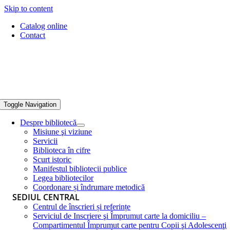
Skip to content
Catalog online
Contact
Toggle Navigation
Despre bibliotecă
Misiune şi viziune
Servicii
Biblioteca în cifre
Scurt istoric
Manifestul bibliotecii publice
Legea bibliotecilor
Coordonare și îndrumare metodică
SEDIUL CENTRAL
Centrul de înscrieri și referințe
Serviciul de Inscriere şi Împrumut carte la domiciliu –
Compartimentul Împrumut carte pentru Copii şi Adolescenţi