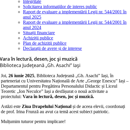
Integritate
Solicitarea informaţiilor de interes public
Raport de evaluare a implementării Legii nr. 544/2001 în
anul 2025
Raport de evaluare a implementării Legii nr. 544/2001 în
anul 2024
Situații financiare
Achiziții publice
Plan de achiziţii publice
Declarații de avere și de interese
Vara în lectură, desen, joc și muzică
Biblioteca Judeţeană „Gh. Asachi” Iaşi
Joi,
26 iunie 2025
, Biblioteca Județeană „Gh. Asachi” Iași, în
parteneriat cu Universitatea Națională de Arte „George Enescu” Iași –
Departamentul pentru Pregătirea Personalului Didactic și Liceul
Teoretic „Ion Neculce” Iași a desfășurat o nouă activitate a
proiectului:
Vara în lectură, desen, joc și muzică.
Astăzi este
Ziua Drapelului Național
și de aceea elevii, coordonați
de prof. Irina Frunză au avut ca temă acest subiect patriotic.
Mulțumim tuturor pentru implicare!