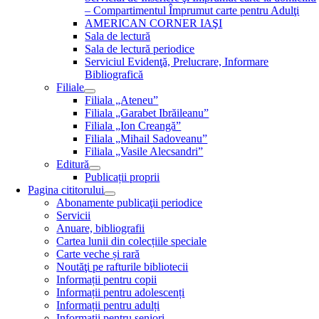
– Compartimentul Împrumut carte pentru Adulţi
AMERICAN CORNER IAŞI
Sala de lectură
Sala de lectură periodice
Serviciul Evidenţă, Prelucrare, Informare
Bibliografică
Filiale
Filiala „Ateneu”
Filiala „Garabet Ibrăileanu”
Filiala „Ion Creangă”
Filiala „Mihail Sadoveanu”
Filiala „Vasile Alecsandri”
Editură
Publicații proprii
Pagina cititorului
Abonamente publicaţii periodice
Servicii
Anuare, bibliografii
Cartea lunii din colecțiile speciale
Carte veche și rară
Noutăţi pe rafturile bibliotecii
Informații pentru copii
Informații pentru adolescenți
Informații pentru adulți
Informații pentru seniori