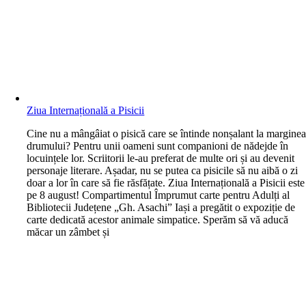
Ziua Internațională a Pisicii
C
ine nu a mângâiat o pisică care se întinde nonșalant la margine
drumului? Pentru unii oameni sunt companioni de nădejde în
locuințele lor. Scriitorii le-au preferat de multe ori și au devenit
personaje literare. Așadar, nu se putea ca pisicile să nu aibă o zi
doar a lor în care să fie răsfățate. Ziua Internațională a Pisicii este
pe 8 august! Compartimentul Împrumut carte pentru Adulți al
Bibliotecii Județene „Gh. Asachi” Iași a pregătit o expoziție de
carte dedicată acestor animale simpatice. Sperăm să vă aducă
măcar un zâmbet și