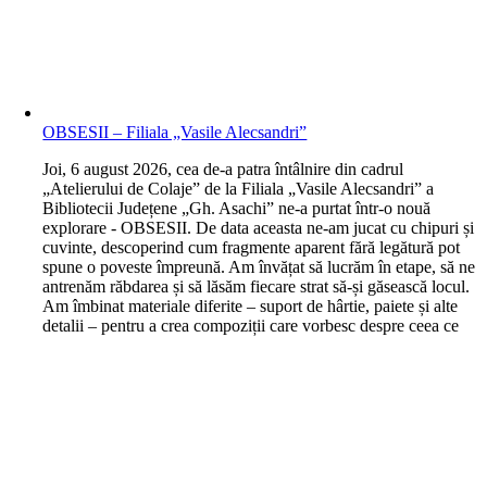
OBSESII – Filiala „Vasile Alecsandri”
J
oi, 6 august 2026, cea de-a patra întâlnire din cadrul
„Atelierului de Colaje” de la Filiala „Vasile Alecsandri” a
Bibliotecii Județene „Gh. Asachi” ne-a purtat într-o nouă
explorare - OBSESII. De data aceasta ne-am jucat cu chipuri și
cuvinte, descoperind cum fragmente aparent fără legătură pot
spune o poveste împreună. Am învățat să lucrăm în etape, să ne
antrenăm răbdarea și să lăsăm fiecare strat să-și găsească locul.
Am îmbinat materiale diferite – suport de hârtie, paiete și alte
detalii – pentru a crea compoziții care vorbesc despre ceea ce