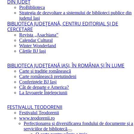
DIN JUDEŢ
ProBiblioteca
Strategia de dezvoltare a sistemului de biblioteci publice din
judeţul Iaşi
BIBLIOTECA JUDEŢEANĂ, CENTRU EDITORIAL ŞI DE
CERCETARE
Revista „Asachiana”
Calendar Cultural
Winter Wonderland
Cărţile BJ Iaşi
BIBLIOTECA JUDEŢEANĂ IAŞI, ÎN ROMÂNIA ŞI ÎN LUME
Carte şi tradiţie românească
Carte românească pretutindeni
Conferințele BJ Iași
Cât de departe e America?
La Izvoarele Înţelepciunii
FESTIVALUL TEODORENII
Festivalul Teodorenii
www.teodorenii.ro
Perfecţionarea şi diversificarea fondului de documente şi a
serviciilor de bibliotecă