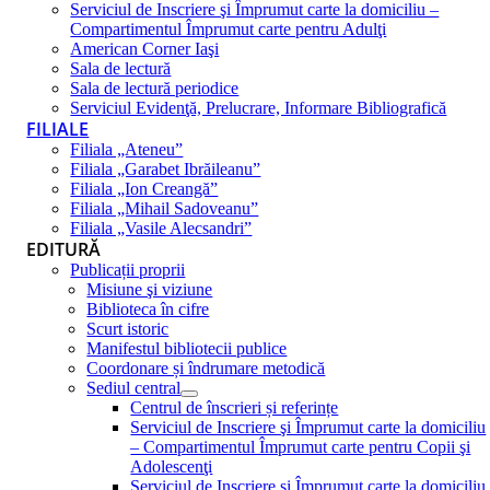
Serviciul de Inscriere şi Împrumut carte la domiciliu –
Compartimentul Împrumut carte pentru Adulţi
American Corner Iaşi
Sala de lectură
Sala de lectură periodice
Serviciul Evidenţă, Prelucrare, Informare Bibliografică
FILIALE
Filiala „Ateneu”
Filiala „Garabet Ibrăileanu”
Filiala „Ion Creangă”
Filiala „Mihail Sadoveanu”
Filiala „Vasile Alecsandri”
EDITURĂ
Publicații proprii
Misiune şi viziune
Biblioteca în cifre
Scurt istoric
Manifestul bibliotecii publice
Coordonare și îndrumare metodică
Sediul central
Centrul de înscrieri și referințe
Serviciul de Inscriere şi Împrumut carte la domiciliu
– Compartimentul Împrumut carte pentru Copii şi
Adolescenţi
Serviciul de Inscriere şi Împrumut carte la domiciliu