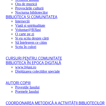
Ora de muzică
Provocările culturii
Nocturna bibliotecilor
BIBLIOTECA ŞI COMUNITATEA
Intersecţii
Viaţă şi spiritualitate
Voluntar@BJIaşi
O carte pe zi
Şi eu scriu despre cărţi
Să înţelegem ce citim
Scriu în culori
CURSURI PENTRU COMUNITATE
BIBLIOTECA ÎN EPOCA DIGITALĂ
www.bjiasi.ro
Digitizarea colecţiilor speciale
AUTORI COPIII
Poveştile Iaşului
Poemele Iaşului
COORDONAREA METODICĂ A ACTIVITĂŢII BIBLIOTECILOR