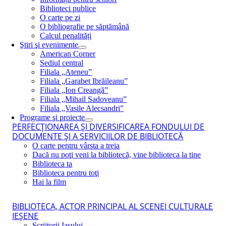
Biblioteci publice
O carte pe zi
O bibliografie pe săptămână
Calcul penalități
Ştiri şi evenimente
American Corner
Sediul central
Filiala „Ateneu”
Filiala „Garabet Ibrăileanu”
Filiala „Ion Creangă”
Filiala „Mihail Sadoveanu”
Filiala „Vasile Alecsandri”
Programe şi proiecte
PERFECŢIONAREA ŞI DIVERSIFICAREA FONDULUI DE
DOCUMENTE ŞI A SERVICIILOR DE BIBLIOTECĂ
O carte pentru vârsta a treia
Dacă nu poţi veni la bibliotecă, vine biblioteca la tine
Biblioteca ta
Biblioteca pentru toţi
Hai la film
BIBLIOTECA, ACTOR PRINCIPAL AL SCENEI CULTURALE
IEŞENE
Scriitorii Iaşului