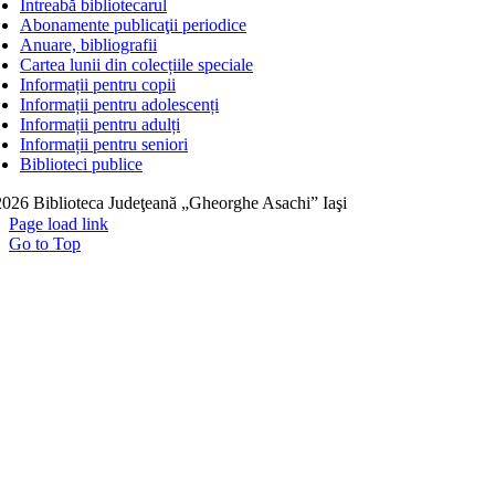
Întreabă bibliotecarul
Abonamente publicaţii periodice
Anuare, bibliografii
Cartea lunii din colecțiile speciale
Informații pentru copii
Informații pentru adolescenți
Informații pentru adulți
Informații pentru seniori
Biblioteci publice
026 Biblioteca Judeţeană „Gheorghe Asachi” Iaşi
Page load link
Go to Top