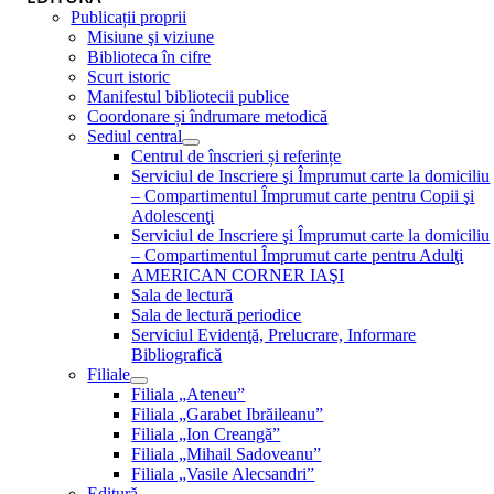
Publicații proprii
Misiune şi viziune
Biblioteca în cifre
Scurt istoric
Manifestul bibliotecii publice
Coordonare și îndrumare metodică
Sediul central
Centrul de înscrieri și referințe
Serviciul de Inscriere şi Împrumut carte la domiciliu
– Compartimentul Împrumut carte pentru Copii şi
Adolescenţi
Serviciul de Inscriere şi Împrumut carte la domiciliu
– Compartimentul Împrumut carte pentru Adulţi
AMERICAN CORNER IAŞI
Sala de lectură
Sala de lectură periodice
Serviciul Evidenţă, Prelucrare, Informare
Bibliografică
Filiale
Filiala „Ateneu”
Filiala „Garabet Ibrăileanu”
Filiala „Ion Creangă”
Filiala „Mihail Sadoveanu”
Filiala „Vasile Alecsandri”
Editură