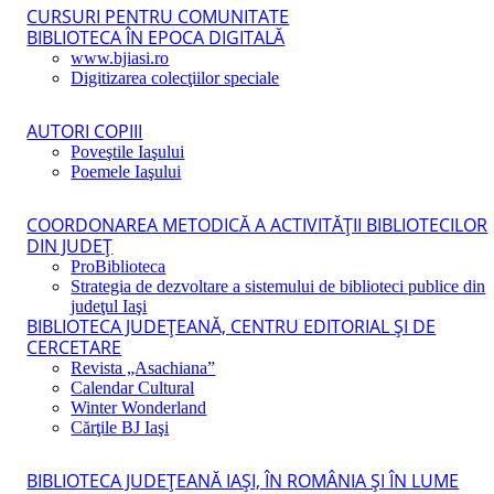
CURSURI PENTRU COMUNITATE
BIBLIOTECA ÎN EPOCA DIGITALĂ
www.bjiasi.ro
Digitizarea colecţiilor speciale
AUTORI COPIII
Poveştile Iaşului
Poemele Iaşului
COORDONAREA METODICĂ A ACTIVITĂŢII BIBLIOTECILOR
DIN JUDEŢ
ProBiblioteca
Strategia de dezvoltare a sistemului de biblioteci publice din
judeţul Iaşi
BIBLIOTECA JUDEŢEANĂ, CENTRU EDITORIAL ŞI DE
CERCETARE
Revista „Asachiana”
Calendar Cultural
Winter Wonderland
Cărţile BJ Iaşi
BIBLIOTECA JUDEŢEANĂ IAŞI, ÎN ROMÂNIA ŞI ÎN LUME