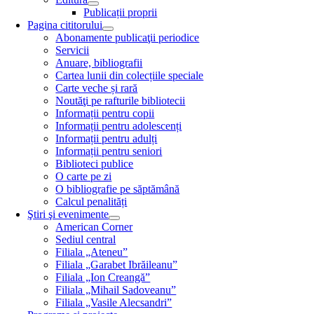
Publicații proprii
Pagina cititorului
Abonamente publicaţii periodice
Servicii
Anuare, bibliografii
Cartea lunii din colecțiile speciale
Carte veche și rară
Noutăţi pe rafturile bibliotecii
Informații pentru copii
Informații pentru adolescenți
Informații pentru adulți
Informații pentru seniori
Biblioteci publice
O carte pe zi
O bibliografie pe săptămână
Calcul penalități
Ştiri şi evenimente
American Corner
Sediul central
Filiala „Ateneu”
Filiala „Garabet Ibrăileanu”
Filiala „Ion Creangă”
Filiala „Mihail Sadoveanu”
Filiala „Vasile Alecsandri”