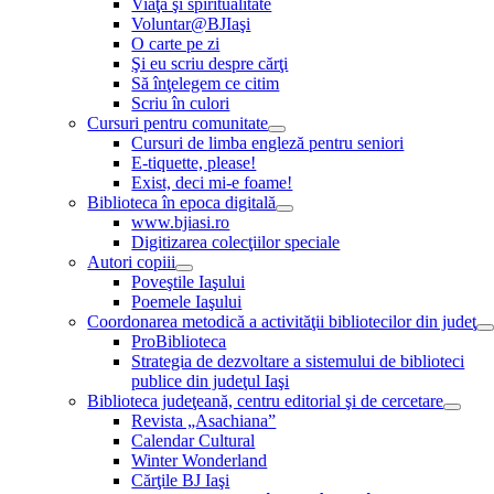
Viaţă şi spiritualitate
Voluntar@BJIaşi
O carte pe zi
Şi eu scriu despre cărţi
Să înţelegem ce citim
Scriu în culori
Cursuri pentru comunitate
Cursuri de limba engleză pentru seniori
E-tiquette, please!
Exist, deci mi-e foame!
Biblioteca în epoca digitală
www.bjiasi.ro
Digitizarea colecţiilor speciale
Autori copiii
Poveştile Iaşului
Poemele Iaşului
Coordonarea metodică a activităţii bibliotecilor din judeţ
ProBiblioteca
Strategia de dezvoltare a sistemului de biblioteci
publice din judeţul Iaşi
Biblioteca judeţeană, centru editorial şi de cercetare
Revista „Asachiana”
Calendar Cultural
Winter Wonderland
Cărţile BJ Iaşi