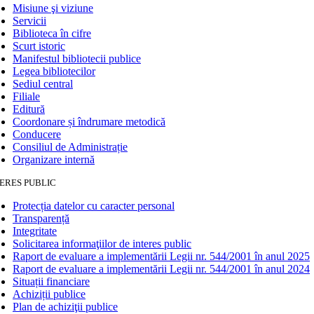
Misiune şi viziune
Servicii
Biblioteca în cifre
Scurt istoric
Manifestul bibliotecii publice
Legea bibliotecilor
Sediul central
Filiale
Editură
Coordonare și îndrumare metodică
Conducere
Consiliul de Administrație
Organizare internă
ERES PUBLIC
Protecția datelor cu caracter personal
Transparență
Integritate
Solicitarea informaţiilor de interes public
Raport de evaluare a implementării Legii nr. 544/2001 în anul 2025
Raport de evaluare a implementării Legii nr. 544/2001 în anul 2024
Situații financiare
Achiziții publice
Plan de achiziţii publice