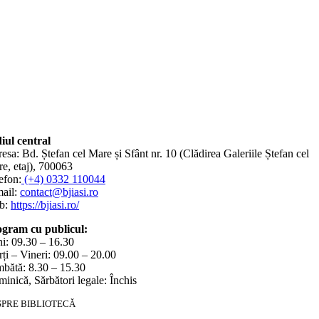
iul central
esa: Bd. Ștefan cel Mare și Sfânt nr. 10 (Clădirea Galeriile Ștefan cel
e, etaj), 700063
efon:
(+4) 0332 110044
ail:
contact@bjiasi.ro
b:
https://bjiasi.ro/
gram cu publicul:
i: 09.30 – 16.30
ți – Vineri: 09.00 – 20.00
bătă: 8.30 – 15.30
inică, Sărbători legale: Închis
SPRE BIBLIOTECĂ