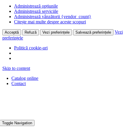
Administrează opțiunile
Administrează serviciile
Administrează vânzătorii {vendor_count}
Citește mai multe despre aceste scopuri
Vezi
Acceptă
Refuză
Vezi preferințele
Salvează preferințele
preferințele
Politică cookie-uri
Skip to content
Catalog online
Contact
Toggle Navigation