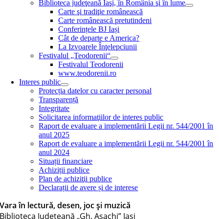
Biblioteca judeţeană Iaşi, în România şi în lume
Carte şi tradiţie românească
Carte românească pretutindeni
Conferințele BJ Iași
Cât de departe e America?
La Izvoarele Înţelepciunii
Festivalul „Teodorenii“
Festivalul Teodorenii
www.teodorenii.ro
Interes public
Protecția datelor cu caracter personal
Transparență
Integritate
Solicitarea informaţiilor de interes public
Raport de evaluare a implementării Legii nr. 544/2001 în
anul 2025
Raport de evaluare a implementării Legii nr. 544/2001 în
anul 2024
Situații financiare
Achiziții publice
Plan de achiziţii publice
Declarații de avere și de interese
Vara în lectură, desen, joc și muzică
Biblioteca Judeţeană „Gh. Asachi” Iaşi