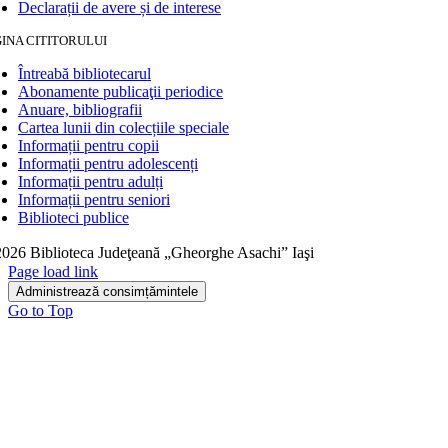
Declarații de avere și de interese
INA CITITORULUI
Întreabă bibliotecarul
Abonamente publicaţii periodice
Anuare, bibliografii
Cartea lunii din colecțiile speciale
Informații pentru copii
Informații pentru adolescenți
Informații pentru adulți
Informații pentru seniori
Biblioteci publice
026 Biblioteca Judeţeană „Gheorghe Asachi” Iaşi
Page load link
Administrează consimțămintele
Go to Top