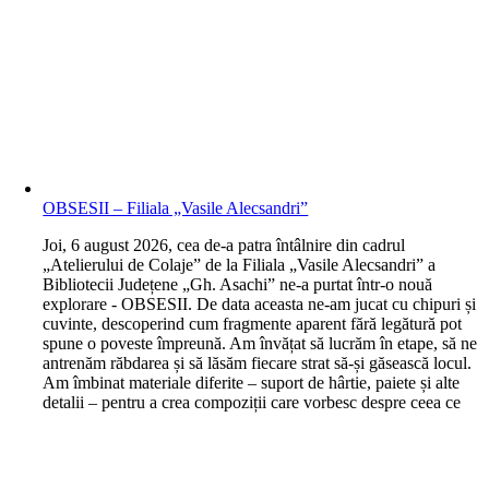
OBSESII – Filiala „Vasile Alecsandri”
J
oi, 6 august 2026, cea de-a patra întâlnire din cadrul
„Atelierului de Colaje” de la Filiala „Vasile Alecsandri” a
Bibliotecii Județene „Gh. Asachi” ne-a purtat într-o nouă
explorare - OBSESII. De data aceasta ne-am jucat cu chipuri și
cuvinte, descoperind cum fragmente aparent fără legătură pot
spune o poveste împreună. Am învățat să lucrăm în etape, să ne
antrenăm răbdarea și să lăsăm fiecare strat să-și găsească locul.
Am îmbinat materiale diferite – suport de hârtie, paiete și alte
detalii – pentru a crea compoziții care vorbesc despre ceea ce