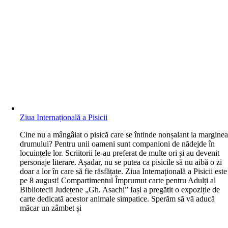
Ziua Internațională a Pisicii
C
ine nu a mângâiat o pisică care se întinde nonșalant la margine
drumului? Pentru unii oameni sunt companioni de nădejde în
locuințele lor. Scriitorii le-au preferat de multe ori și au devenit
personaje literare. Așadar, nu se putea ca pisicile să nu aibă o zi
doar a lor în care să fie răsfățate. Ziua Internațională a Pisicii este
pe 8 august! Compartimentul Împrumut carte pentru Adulți al
Bibliotecii Județene „Gh. Asachi” Iași a pregătit o expoziție de
carte dedicată acestor animale simpatice. Sperăm să vă aducă
măcar un zâmbet și