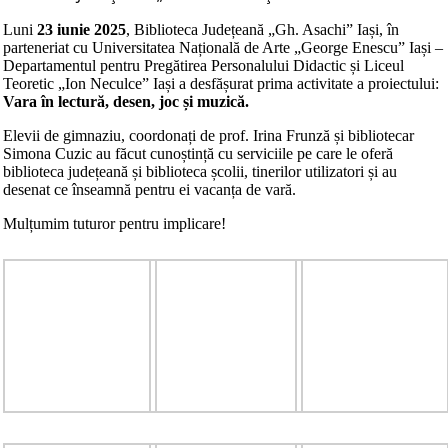
Luni
23 iunie 2025
, Biblioteca Județeană „Gh. Asachi” Iași, în
parteneriat cu Universitatea Națională de Arte „George Enescu” Iași –
Departamentul pentru Pregătirea Personalului Didactic și Liceul
Teoretic „Ion Neculce” Iași a desfășurat prima activitate a proiectului:
Vara în lectură, desen, joc și muzică.
Elevii de gimnaziu, coordonați de prof. Irina Frunză și bibliotecar
Simona Cuzic au făcut cunoștință cu serviciile pe care le oferă
biblioteca județeană și biblioteca școlii, tinerilor utilizatori și au
desenat ce înseamnă pentru ei vacanța de vară.
Mulțumim tuturor pentru implicare!