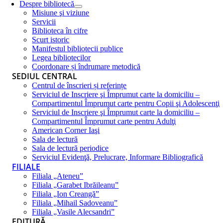
Despre bibliotecă
Misiune şi viziune
Servicii
Biblioteca în cifre
Scurt istoric
Manifestul bibliotecii publice
Legea bibliotecilor
Coordonare și îndrumare metodică
SEDIUL CENTRAL
Centrul de înscrieri și referințe
Serviciul de Inscriere şi Împrumut carte la domiciliu –
Compartimentul Împrumut carte pentru Copii şi Adolescenţi
Serviciul de Inscriere şi Împrumut carte la domiciliu –
Compartimentul Împrumut carte pentru Adulţi
American Corner Iaşi
Sala de lectură
Sala de lectură periodice
Serviciul Evidenţă, Prelucrare, Informare Bibliografică
FILIALE
Filiala „Ateneu”
Filiala „Garabet Ibrăileanu”
Filiala „Ion Creangă”
Filiala „Mihail Sadoveanu”
Filiala „Vasile Alecsandri”
EDITURĂ