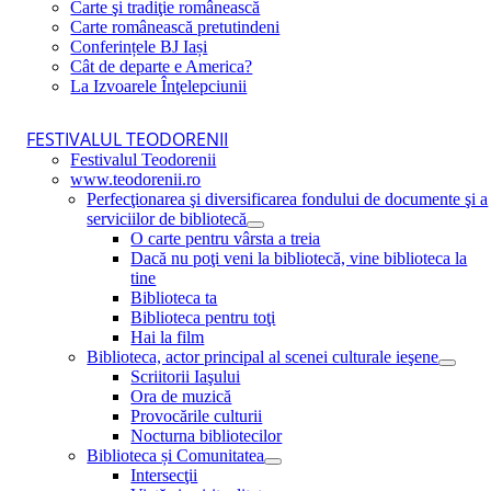
Carte şi tradiţie românească
Carte românească pretutindeni
Conferințele BJ Iași
Cât de departe e America?
La Izvoarele Înţelepciunii
FESTIVALUL TEODORENII
Festivalul Teodorenii
www.teodorenii.ro
Perfecţionarea şi diversificarea fondului de documente şi a
serviciilor de bibliotecă
O carte pentru vârsta a treia
Dacă nu poţi veni la bibliotecă, vine biblioteca la
tine
Biblioteca ta
Biblioteca pentru toţi
Hai la film
Biblioteca, actor principal al scenei culturale ieşene
Scriitorii Iaşului
Ora de muzică
Provocările culturii
Nocturna bibliotecilor
Biblioteca și Comunitatea
Intersecţii