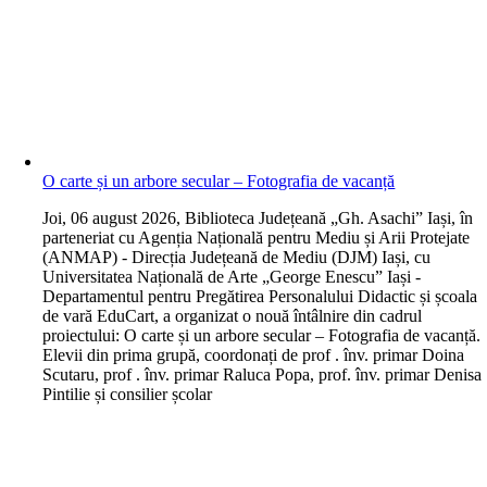
O carte și un arbore secular – Fotografia de vacanță
J
oi, 06 august 2026, Biblioteca Județeană „Gh. Asachi” Iași, în
parteneriat cu Agenția Națională pentru Mediu și Arii Protejate
(ANMAP) - Direcția Județeană de Mediu (DJM) Iași, cu
Universitatea Națională de Arte „George Enescu” Iași -
Departamentul pentru Pregătirea Personalului Didactic și școala
de vară EduCart, a organizat o nouă întâlnire din cadrul
proiectului: O carte și un arbore secular – Fotografia de vacanță.
Elevii din prima grupă, coordonați de prof . înv. primar Doina
Scutaru, prof . înv. primar Raluca Popa, prof. înv. primar Denisa
Pintilie și consilier școlar