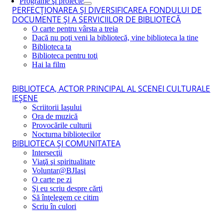
Programe şi proiecte
PERFECŢIONAREA ŞI DIVERSIFICAREA FONDULUI DE
DOCUMENTE ŞI A SERVICIILOR DE BIBLIOTECĂ
O carte pentru vârsta a treia
Dacă nu poţi veni la bibliotecă, vine biblioteca la tine
Biblioteca ta
Biblioteca pentru toţi
Hai la film
BIBLIOTECA, ACTOR PRINCIPAL AL SCENEI CULTURALE
IEŞENE
Scriitorii Iaşului
Ora de muzică
Provocările culturii
Nocturna bibliotecilor
BIBLIOTECA ŞI COMUNITATEA
Intersecţii
Viaţă şi spiritualitate
Voluntar@BJIaşi
O carte pe zi
Şi eu scriu despre cărţi
Să înţelegem ce citim
Scriu în culori