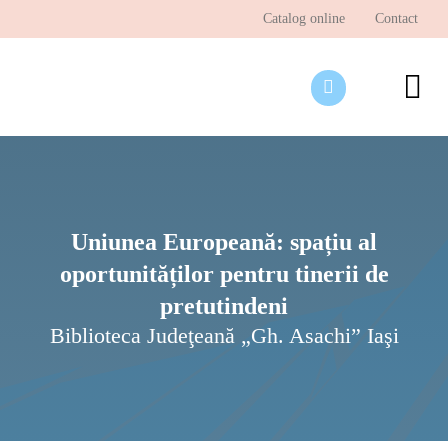
Skip
Catalog online
Contact
to
content
To
Nav
Desp
Pagi
Ştir
Uniunea Europeană: spațiu al
oportunităților pentru tinerii de
Prog
pretutindeni
Inte
Biblioteca Judeţeană „Gh. Asachi” Iaşi