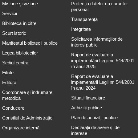
Misiune şi viziune
Protecția datelor cu caracter
personal
Servicii
Transparență
Biblioteca în cifre
Integritate
Scurt istoric
Solicitarea informaţiilor de
Manifestul bibliotecii publice
interes public
Legea bibliotecilor
Raport de evaluare a
implementării Legii nr. 544/2001
Sediul central
în anul 2025
Filiale
Raport de evaluare a
implementării Legii nr. 544/2001
Editură
în anul 2024
Coordonare și îndrumare
Situații financiare
metodică
Achiziții publice
Conducere
Plan de achiziţii publice
Consiliul de Administrație
Declarații de avere și de
Organizare internă
interese