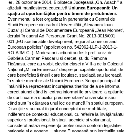
Ieri, 28 octombrie 2014, Biblioteca Județeană „Gh. Asachi” a
găzduit manifestarea educativă
Uniunea Europeană: Un
spațiu al oportunităților pentru tinerii de pretutindeni
.
Evenimentul a fost organizat în parteneriat cu Centrul de
Studii Europene din cadrul Universității „Alexandru Ioan
Cuza” și Centrul de Documentare Europeană „Jean Monnet”,
derulat în cadrul Ad Personam Grant No. 2013-3015/001 –
001 „EU sustainable development, regional cohesion and
European policies” (application no. 542962-LLP-1-2013-1-
RO-AJM-CL). Moderatorii acțiunii au fost: prof. univ. dr.
Gabriela Carmen Pascariu și cercet. șt. dr. Ramona
Țigănașu, care au vorbit elevilor clasei a VIII-a de la Colegiul
Național „Mihai Eminescu” despre principalele oportunități de
care beneficiază tinerii care locuiesc, studiază sau lucrează
în statele membre ale Uniunii Europene. Scopul principal al
întâlnirii l-a reprezentat încurajarea tinerilor de a se informa
corect atunci când își extrag informațiile privitoare la opțiunile
de continuare a studiilor preuniversitare/ universitare sau
când sunt în căutarea unui loc de muncă în spațiul european.
Discuțiile s-au axat în jurul conceptului de mobilitate,
indiferent de contextul educaţional, cu referire la învățământul
superior și profesional, la stagii, ucenicie și voluntariat,
considerat astăzi experiență profesională conform legislației
naționale și europene. Uniunea Europeană prin instituțiile sale