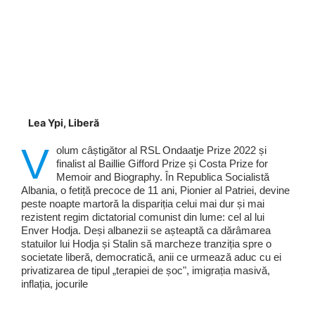
Lea Ypi, Liberă
V
olum câștigător al RSL Ondaatje Prize 2022 și
finalist al Baillie Gifford Prize și Costa Prize for
Memoir and Biography. În Republica Socialistă
Albania, o fetiță precoce de 11 ani, Pionier al Patriei, devine
peste noapte martoră la dispariția celui mai dur și mai
rezistent regim dictatorial comunist din lume: cel al lui
Enver Hodja. Deși albanezii se așteaptă ca dărâmarea
statuilor lui Hodja și Stalin să marcheze tranziția spre o
societate liberă, democratică, anii ce urmează aduc cu ei
privatizarea de tipul „terapiei de șoc", imigrația masivă,
inflația, jocurile