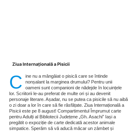
Ziua Internațională a Pisicii
C
ine nu a mângâiat o pisică care se întinde
nonșalant la marginea drumului? Pentru unii
oameni sunt companioni de nădejde în locuințele
lor. Scriitorii le-au preferat de multe ori și au devenit
personaje literare. Așadar, nu se putea ca pisicile să nu aibă
o zi doar a lor în care să fie răsfățate. Ziua Internațională a
Pisicii este pe 8 august! Compartimentul Împrumut carte
pentru Adulți al Bibliotecii Județene „Gh. Asachi” Iași a
pregătit o expoziție de carte dedicată acestor animale
simpatice. Sperăm să vă aducă măcar un zâmbet și