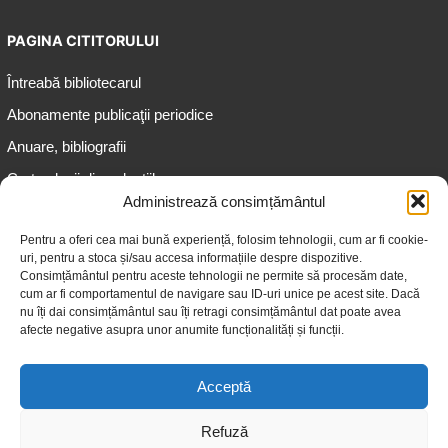
PAGINA CITITORULUI
Întreabă bibliotecarul
Abonamente publicaţii periodice
Anuare, bibliografii
Cartea lunii din colecțiile
speciale
Administrează consimțământul
Informații pentru copii
Pentru a oferi cea mai bună experiență, folosim tehnologii, cum ar fi cookie-
uri, pentru a stoca și/sau accesa informațiile despre dispozitive.
Informații pentru adolescenți
Consimțământul pentru aceste tehnologii ne permite să procesăm date,
Informații pentru adulți
cum ar fi comportamentul de navigare sau ID-uri unice pe acest site. Dacă
nu îți dai consimțământul sau îți retragi consimțământul dat poate avea
Informații pentru seniori
afecte negative asupra unor anumite funcționalități și funcții.
Biblioteci publice
Acceptă
Refuză