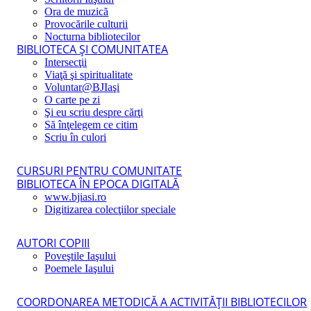
Ora de muzică
Provocările culturii
Nocturna bibliotecilor
BIBLIOTECA ŞI COMUNITATEA
Intersecţii
Viaţă şi spiritualitate
Voluntar@BJIaşi
O carte pe zi
Şi eu scriu despre cărţi
Să înţelegem ce citim
Scriu în culori
CURSURI PENTRU COMUNITATE
BIBLIOTECA ÎN EPOCA DIGITALĂ
www.bjiasi.ro
Digitizarea colecţiilor speciale
AUTORI COPIII
Poveştile Iaşului
Poemele Iaşului
COORDONAREA METODICĂ A ACTIVITĂŢII BIBLIOTECILOR