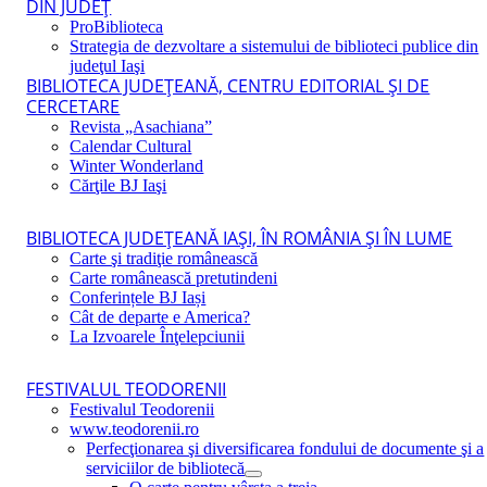
DIN JUDEŢ
ProBiblioteca
Strategia de dezvoltare a sistemului de biblioteci publice din
judeţul Iaşi
BIBLIOTECA JUDEŢEANĂ, CENTRU EDITORIAL ŞI DE
CERCETARE
Revista „Asachiana”
Calendar Cultural
Winter Wonderland
Cărţile BJ Iaşi
BIBLIOTECA JUDEŢEANĂ IAŞI, ÎN ROMÂNIA ŞI ÎN LUME
Carte şi tradiţie românească
Carte românească pretutindeni
Conferințele BJ Iași
Cât de departe e America?
La Izvoarele Înţelepciunii
FESTIVALUL TEODORENII
Festivalul Teodorenii
www.teodorenii.ro
Perfecţionarea şi diversificarea fondului de documente şi a
serviciilor de bibliotecă