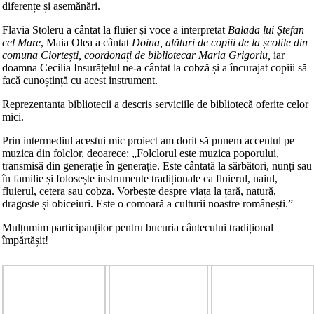
diferențe și asemănări.
Flavia Stoleru a cântat la fluier și voce a interpretat
Balada lui Ștefan
cel Mare
, Maia Olea a cântat
Doina, alături de copiii de la școlile din
comuna Ciortești, coordonați de bibliotecar Maria Grigoriu,
iar
doamna Cecilia Insurățelul ne-a cântat la cobză și a încurajat copiii să
facă cunoștință cu acest instrument.
Reprezentanta bibliotecii a descris serviciile de bibliotecă oferite celor
mici.
Prin intermediul acestui mic proiect am dorit să punem accentul pe
muzica din folclor, deoarece: „Folclorul este muzica poporului,
transmisă din generație în generație. Este cântată la sărbători, nunți sau
în familie și folosește instrumente tradiționale ca fluierul, naiul,
fluierul, cetera sau cobza. Vorbește despre viața la țară, natură,
dragoste și obiceiuri. Este o comoară a culturii noastre românești.”
Mulțumim participanților pentru bucuria cântecului tradițional
împărtășit!