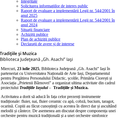
Integritate
Solicitarea informaţiilor de interes public
Raport de evaluare a implementării Legii nr. 544/2001 în
anul 2025
Raport de evaluare a implementării Legii nr. 544/2001 în
anul 2024
Situații financiare
Achiziții publice
Plan de achiziţii publice
Declarații de avere și de interese
Tradițiile și Muzica
Biblioteca Judeţeană „Gh. Asachi” Iaşi
Miercuri,
23 iulie 2025
, Biblioteca Judeţeană „Gh. Asachi” Iași în
parteneriat cu Universitatea Națională de Arte Iași, Departamentul
pentru Pregătirea Personalului Didactic, școlile, Primăria Ciorești și
Asociația „Prietenii Bârnovei” a organizat ultima activitate din cadrul
proiectului
Tradițiile Iașului
–
Tradițiile și Muzica.
Activitatea a dorit să aducă în fața celor prezenți instrumente
tradiționale: fluier, nai, fluier ceramic cu apă, cobză, bucium, taragot,
ocarină. Copiii au făcut cunoștință cu acestea în direct dar și ascultând
melodii și cântece. De asemenea am discutat despre componența unei
orchestre pentru muzică tradițională și a unei orchestre simfonice