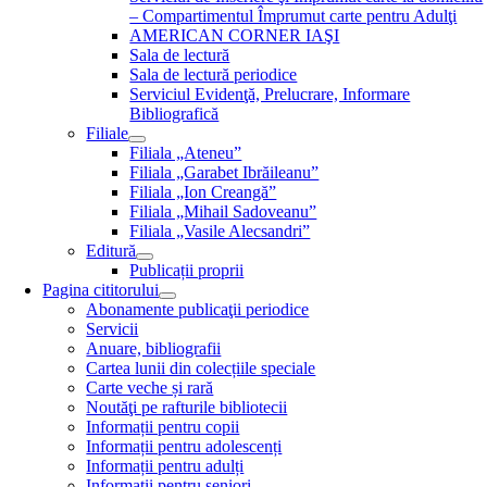
– Compartimentul Împrumut carte pentru Adulţi
AMERICAN CORNER IAŞI
Sala de lectură
Sala de lectură periodice
Serviciul Evidenţă, Prelucrare, Informare
Bibliografică
Filiale
Filiala „Ateneu”
Filiala „Garabet Ibrăileanu”
Filiala „Ion Creangă”
Filiala „Mihail Sadoveanu”
Filiala „Vasile Alecsandri”
Editură
Publicații proprii
Pagina cititorului
Abonamente publicaţii periodice
Servicii
Anuare, bibliografii
Cartea lunii din colecțiile speciale
Carte veche și rară
Noutăţi pe rafturile bibliotecii
Informații pentru copii
Informații pentru adolescenți
Informații pentru adulți
Informații pentru seniori