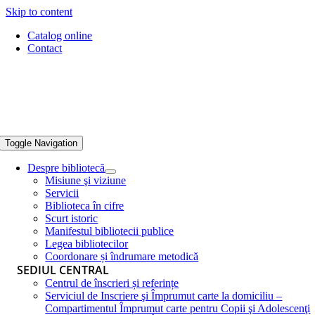
Skip to content
Catalog online
Contact
Toggle Navigation
Despre bibliotecă
Misiune şi viziune
Servicii
Biblioteca în cifre
Scurt istoric
Manifestul bibliotecii publice
Legea bibliotecilor
Coordonare și îndrumare metodică
SEDIUL CENTRAL
Centrul de înscrieri și referințe
Serviciul de Inscriere şi Împrumut carte la domiciliu –
Compartimentul Împrumut carte pentru Copii şi Adolescenţi