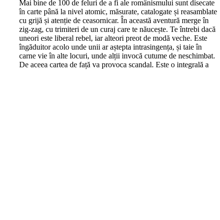
M
ai bine de 100 de feluri de a fi ale românismului sunt disecate
în carte până la nivel atomic, măsurate, catalogate și reasamblate
cu grijă și atenție de ceasornicar. În această aventură merge în
zig-zag, cu trimiteri de un curaj care te năucește. Te întrebi dacă
uneori este liberal rebel, iar alteori preot de modă veche. Este
îngăduitor acolo unde unii ar aștepta intrasingența, și taie în
carne vie în alte locuri, unde alții invocă cutume de neschimbat.
De aceea cartea de față va provoca scandal. Este o integrală a