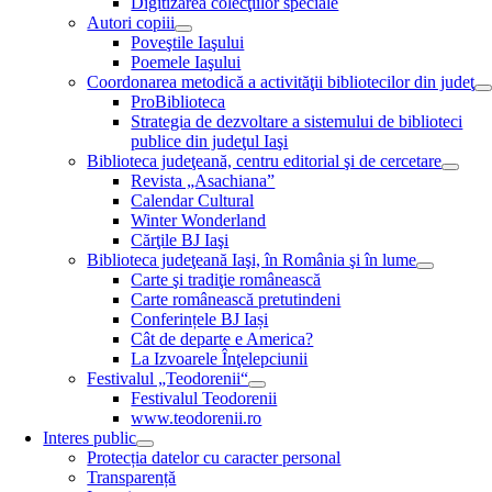
Digitizarea colecţiilor speciale
Autori copiii
Poveştile Iaşului
Poemele Iaşului
Coordonarea metodică a activităţii bibliotecilor din judeţ
ProBiblioteca
Strategia de dezvoltare a sistemului de biblioteci
publice din judeţul Iaşi
Biblioteca judeţeană, centru editorial şi de cercetare
Revista „Asachiana”
Calendar Cultural
Winter Wonderland
Cărţile BJ Iaşi
Biblioteca judeţeană Iaşi, în România şi în lume
Carte şi tradiţie românească
Carte românească pretutindeni
Conferințele BJ Iași
Cât de departe e America?
La Izvoarele Înţelepciunii
Festivalul „Teodorenii“
Festivalul Teodorenii
www.teodorenii.ro
Interes public
Protecția datelor cu caracter personal
Transparență