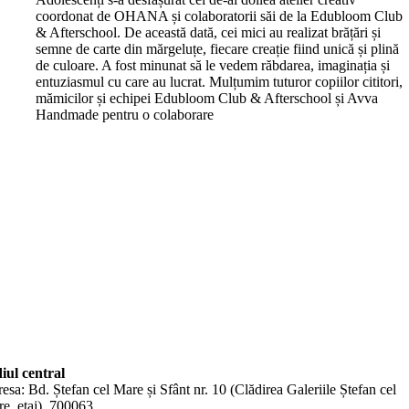
coordonat de OHANA și colaboratorii săi de la Edubloom Club
& Afterschool. De această dată, cei mici au realizat brățări și
semne de carte din mărgeluțe, fiecare creație fiind unică și plină
de culoare. A fost minunat să le vedem răbdarea, imaginația și
entuziasmul cu care au lucrat. Mulțumim tuturor copiilor cititori,
mămicilor și echipei Edubloom Club & Afterschool și Avva
Handmade pentru o colaborare
iul central
esa: Bd. Ștefan cel Mare și Sfânt nr. 10 (Clădirea Galeriile Ștefan cel
e, etaj), 700063