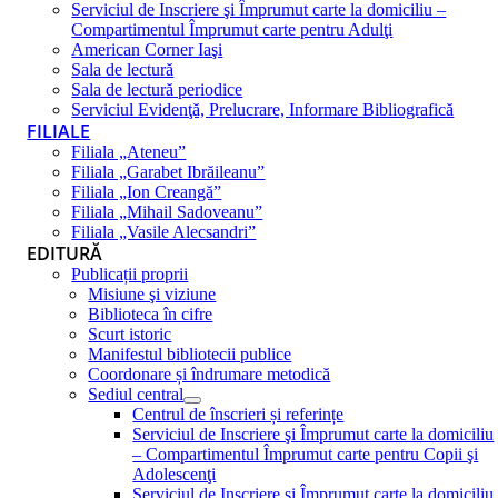
Serviciul de Inscriere şi Împrumut carte la domiciliu –
Compartimentul Împrumut carte pentru Adulţi
American Corner Iaşi
Sala de lectură
Sala de lectură periodice
Serviciul Evidenţă, Prelucrare, Informare Bibliografică
FILIALE
Filiala „Ateneu”
Filiala „Garabet Ibrăileanu”
Filiala „Ion Creangă”
Filiala „Mihail Sadoveanu”
Filiala „Vasile Alecsandri”
EDITURĂ
Publicații proprii
Misiune şi viziune
Biblioteca în cifre
Scurt istoric
Manifestul bibliotecii publice
Coordonare și îndrumare metodică
Sediul central
Centrul de înscrieri și referințe
Serviciul de Inscriere şi Împrumut carte la domiciliu
– Compartimentul Împrumut carte pentru Copii şi
Adolescenţi
Serviciul de Inscriere şi Împrumut carte la domiciliu