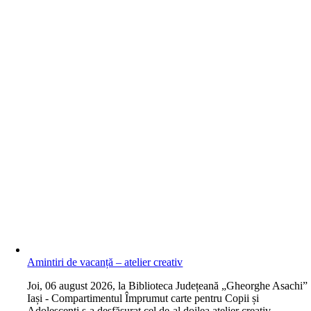
Amintiri de vacanță – atelier creativ
J
oi, 06 august 2026, la Biblioteca Județeană „Gheorghe Asachi”
Iași - Compartimentul Împrumut carte pentru Copii și
Adolescenți s-a desfășurat cel de-al doilea atelier creativ