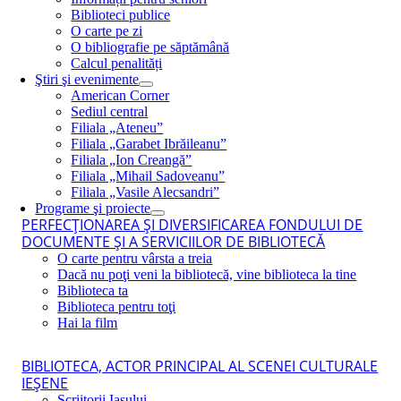
Biblioteci publice
O carte pe zi
O bibliografie pe săptămână
Calcul penalități
Ştiri şi evenimente
American Corner
Sediul central
Filiala „Ateneu”
Filiala „Garabet Ibrăileanu”
Filiala „Ion Creangă”
Filiala „Mihail Sadoveanu”
Filiala „Vasile Alecsandri”
Programe şi proiecte
PERFECŢIONAREA ŞI DIVERSIFICAREA FONDULUI DE
DOCUMENTE ŞI A SERVICIILOR DE BIBLIOTECĂ
O carte pentru vârsta a treia
Dacă nu poţi veni la bibliotecă, vine biblioteca la tine
Biblioteca ta
Biblioteca pentru toţi
Hai la film
BIBLIOTECA, ACTOR PRINCIPAL AL SCENEI CULTURALE
IEŞENE
Scriitorii Iaşului