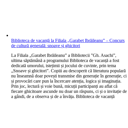
Biblioteca de vacanță la Filiala „Garabet Ibrăileanu” – Concurs
de cultură generală: snoave și ghicitori
L
a Filiala „Garabet Ibrăileanu” a Bibliotecii ”Gh. Asachi”,
ultima săptămână a programului Biblioteca de vacanță a fost
dedicată umorului, istețimii și jocului de cuvinte, prin tema
„Snoave și ghicitori”. Copiii au descoperit că literatura populară
nu înseamnă doar povești transmise din generație în generație, ci
și provocări care pun la încercare atenția, logica și imaginația.
Prin joc, lectură și voie bună, micuții participanți au aflat că
fiecare ghicitoare ascunde nu doar un răspuns, ci și o invitație de
a gândi, de a observa și de a învăța. Biblioteca de vacanță