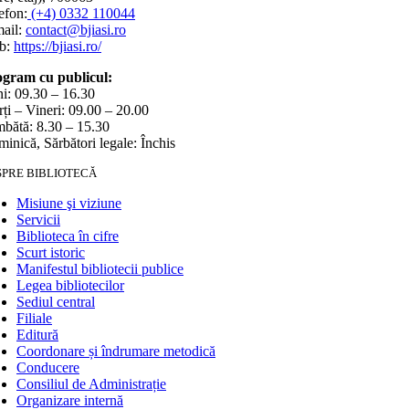
efon:
(+4) 0332 110044
ail:
contact@bjiasi.ro
b:
https://bjiasi.ro/
gram cu publicul:
i: 09.30 – 16.30
ți – Vineri: 09.00 – 20.00
bătă: 8.30 – 15.30
inică, Sărbători legale: Închis
SPRE BIBLIOTECĂ
Misiune şi viziune
Servicii
Biblioteca în cifre
Scurt istoric
Manifestul bibliotecii publice
Legea bibliotecilor
Sediul central
Filiale
Editură
Coordonare și îndrumare metodică
Conducere
Consiliul de Administrație
Organizare internă