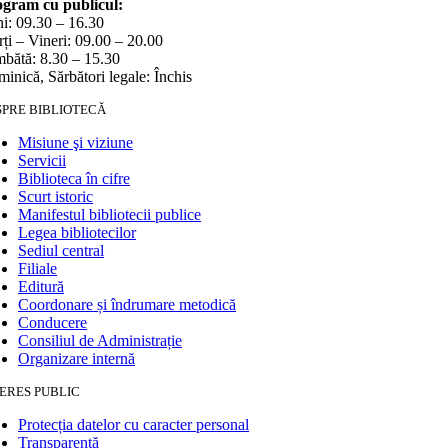
gram cu publicul:
i: 09.30 – 16.30
ți – Vineri: 09.00 – 20.00
bătă: 8.30 – 15.30
inică, Sărbători legale: Închis
SPRE BIBLIOTECĂ
Misiune şi viziune
Servicii
Biblioteca în cifre
Scurt istoric
Manifestul bibliotecii publice
Legea bibliotecilor
Sediul central
Filiale
Editură
Coordonare și îndrumare metodică
Conducere
Consiliul de Administrație
Organizare internă
ERES PUBLIC
Protecția datelor cu caracter personal
Transparență