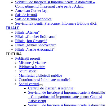
Serviciul de Inscriere şi Împrumut carte la domiciliu –
Compartimentul Împrumut carte pentru Adulţi
American Corner Iaşi
Sala de lectură
Sala de lectură periodice
Serviciul Evidenţă, Prelucrare, Informare Bibliografică
FILIALE
Filiala „Ateneu”
Filiala „Garabet Ibrăileanu”
Filiala „Ion Creangă”
Filiala „Mihail Sadoveanu”
Filiala „Vasile Alecsandri”
EDITURĂ
Publicații proprii
Misiune şi viziune
Biblioteca în cifre
Scurt istoric
Manifestul bibliotecii publice
Coordonare și îndrumare metodică
Sediul central
Centrul de înscrieri și referințe
Serviciul de Inscriere şi Împrumut carte la domiciliu
– Compartimentul Împrumut carte pentru Copii şi
Adolescenţi
Serviciul de Inscriere şi Împrumut carte la domiciliu