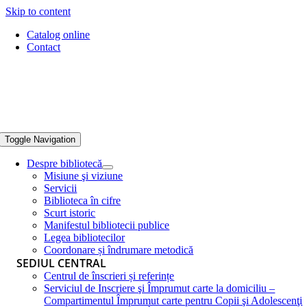
Skip to content
Catalog online
Contact
Toggle Navigation
Despre bibliotecă
Misiune şi viziune
Servicii
Biblioteca în cifre
Scurt istoric
Manifestul bibliotecii publice
Legea bibliotecilor
Coordonare și îndrumare metodică
SEDIUL CENTRAL
Centrul de înscrieri și referințe
Serviciul de Inscriere şi Împrumut carte la domiciliu –
Compartimentul Împrumut carte pentru Copii şi Adolescenţi