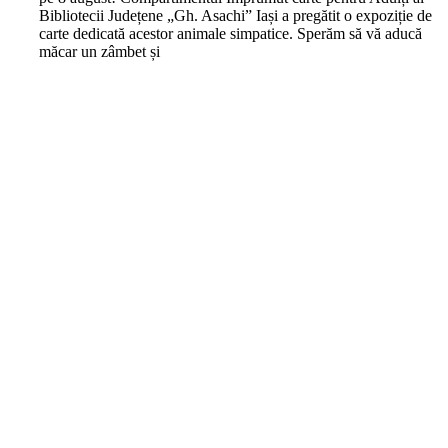
Bibliotecii Județene „Gh. Asachi” Iași a pregătit o expoziție de
carte dedicată acestor animale simpatice. Sperăm să vă aducă
măcar un zâmbet și