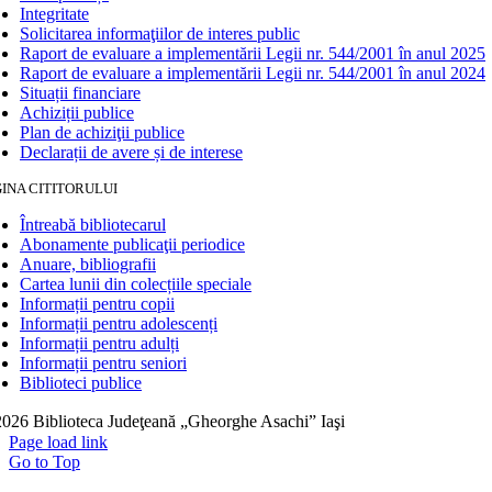
Integritate
Solicitarea informaţiilor de interes public
Raport de evaluare a implementării Legii nr. 544/2001 în anul 2025
Raport de evaluare a implementării Legii nr. 544/2001 în anul 2024
Situații financiare
Achiziții publice
Plan de achiziţii publice
Declarații de avere și de interese
INA CITITORULUI
Întreabă bibliotecarul
Abonamente publicaţii periodice
Anuare, bibliografii
Cartea lunii din colecțiile speciale
Informații pentru copii
Informații pentru adolescenți
Informații pentru adulți
Informații pentru seniori
Biblioteci publice
026 Biblioteca Judeţeană „Gheorghe Asachi” Iaşi
Page load link
Go to Top