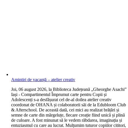
Amintiri de vacanță – atelier creativ
J
oi, 06 august 2026, la Biblioteca Județeană „Gheorghe Asachi”
Iași - Compartimentul Împrumut carte pentru Copii și
Adolescenți s-a desfășurat cel de-al doilea atelier creativ
coordonat de OHANA și colaboratorii săi de la Edubloom Club
& Afterschool. De această dată, cei mici au realizat brățări și
semne de carte din mărgeluțe, fiecare creație fiind unică și plină
de culoare. A fost minunat să le vedem răbdarea, imaginația și
entuziasmul cu care au lucrat. Mulțumim tuturor copiilor cititori,