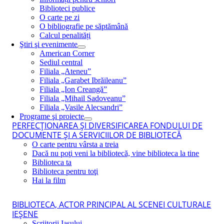
Biblioteci publice
O carte pe zi
O bibliografie pe săptămână
Calcul penalități
Ştiri şi evenimente
American Corner
Sediul central
Filiala „Ateneu”
Filiala „Garabet Ibrăileanu”
Filiala „Ion Creangă”
Filiala „Mihail Sadoveanu”
Filiala „Vasile Alecsandri”
Programe şi proiecte
PERFECŢIONAREA ŞI DIVERSIFICAREA FONDULUI DE
DOCUMENTE ŞI A SERVICIILOR DE BIBLIOTECĂ
O carte pentru vârsta a treia
Dacă nu poţi veni la bibliotecă, vine biblioteca la tine
Biblioteca ta
Biblioteca pentru toţi
Hai la film
BIBLIOTECA, ACTOR PRINCIPAL AL SCENEI CULTURALE
IEŞENE
Scriitorii Iaşului