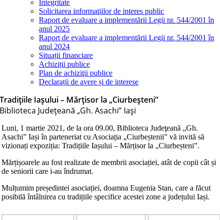
Integritate
Solicitarea informaţiilor de interes public
Raport de evaluare a implementării Legii nr. 544/2001 în
anul 2025
Raport de evaluare a implementării Legii nr. 544/2001 în
anul 2024
Situații financiare
Achiziții publice
Plan de achiziţii publice
Declarații de avere și de interese
Tradițiile Iașului – Mărțisor la „Ciurbeșteni”
Biblioteca Judeţeană „Gh. Asachi” Iaşi
Luni, 1 martie 2021, de la ora 09.00, Biblioteca Judeţeană „Gh.
Asachi” Iași în parteneriat cu Asociația „Ciurbeștenii” vă invită să
vizionați expoziția: Tradițiile Iașului – Mărțisor la „Ciurbeșteni”.
Mărțișoarele au fost realizate de membrii asociației, atât de copii cât și
de seniorii care i-au îndrumat.
Mulțumim președintei asociației, doamna Eugenia Stan, care a făcut
posibilă întâlnirea cu tradițiile specifice acestei zone a județului Iași.