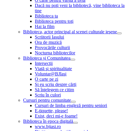
O carte pentru vârsta a treia
Dacă nu poţi veni la bibliotecă, vine biblioteca la
tine
Biblioteca ta
Biblioteca pentru toţi
Hai la film
Biblioteca, actor principal al scenei culturale ieşene
Scriitorii Iaşului
Ora de muzică
Provocările culturii
Nocturna bibliotecilor
Biblioteca și Comunitatea
Intersecţii
Viaţă şi spiritualitate
Voluntar@BJIaşi
O carte pe zi
Şi eu scriu despre cărţi
Să înţelegem ce citim
Scriu în culori
Cursuri pentru comunitate
Cursuri de limba engleză pentru seniori
E-tiquette, please!
Exist, deci mi-e foame!
Biblioteca în epoca digitală
www.bjiasi.ro