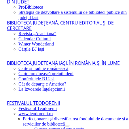
DIN JUDEŢ
ProBiblioteca
Strategia de dezvoltare a sistemului de biblioteci publice din
judeţul Iaşi
BIBLIOTECA JUDEŢEANĂ, CENTRU EDITORIAL ŞI DE
CERCETARE
Revista „Asachiana”
Calendar Cultural
Winter Wonderland
Cărţile BJ Iaşi
BIBLIOTECA JUDEŢEANĂ IAŞI, ÎN ROMÂNIA ŞI ÎN LUME
Carte şi tradiţie românească
Carte românească pretutindeni
Conferințele BJ Iași
Cât de departe e America?
La Izvoarele Înţelepciunii
FESTIVALUL TEODORENII
Festivalul Teodorenii
www.teodorenii.ro
Perfecţionarea şi diversificarea fondului de documente şi a
serviciilor de bibliotecă