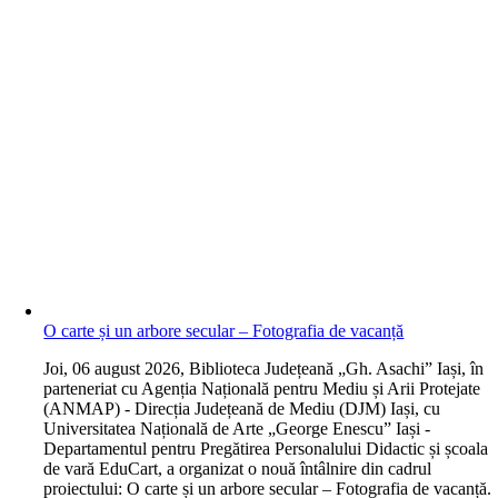
O carte și un arbore secular – Fotografia de vacanță
J
oi, 06 august 2026, Biblioteca Județeană „Gh. Asachi” Iași, în
parteneriat cu Agenția Națională pentru Mediu și Arii Protejate
(ANMAP) - Direcția Județeană de Mediu (DJM) Iași, cu
Universitatea Națională de Arte „George Enescu” Iași -
Departamentul pentru Pregătirea Personalului Didactic și școala
de vară EduCart, a organizat o nouă întâlnire din cadrul
proiectului: O carte și un arbore secular – Fotografia de vacanță.