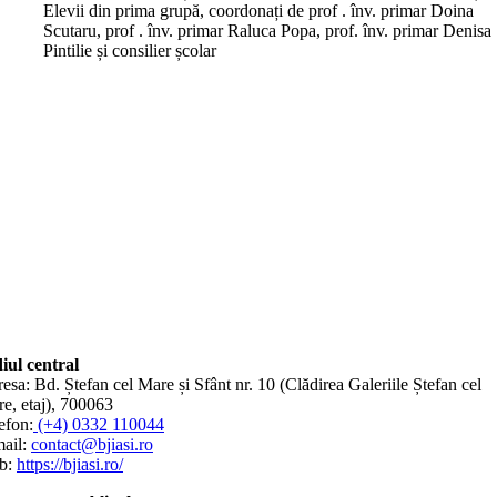
Elevii din prima grupă, coordonați de prof . înv. primar Doina
Scutaru, prof . înv. primar Raluca Popa, prof. înv. primar Denisa
Pintilie și consilier școlar
iul central
esa: Bd. Ștefan cel Mare și Sfânt nr. 10 (Clădirea Galeriile Ștefan cel
e, etaj), 700063
efon:
(+4) 0332 110044
ail:
contact@bjiasi.ro
b:
https://bjiasi.ro/