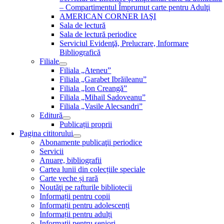
– Compartimentul Împrumut carte pentru Adulţi
AMERICAN CORNER IAŞI
Sala de lectură
Sala de lectură periodice
Serviciul Evidenţă, Prelucrare, Informare
Bibliografică
Filiale
Filiala „Ateneu”
Filiala „Garabet Ibrăileanu”
Filiala „Ion Creangă”
Filiala „Mihail Sadoveanu”
Filiala „Vasile Alecsandri”
Editură
Publicații proprii
Pagina cititorului
Abonamente publicaţii periodice
Servicii
Anuare, bibliografii
Cartea lunii din colecțiile speciale
Carte veche și rară
Noutăţi pe rafturile bibliotecii
Informații pentru copii
Informații pentru adolescenți
Informații pentru adulți
Informații pentru seniori