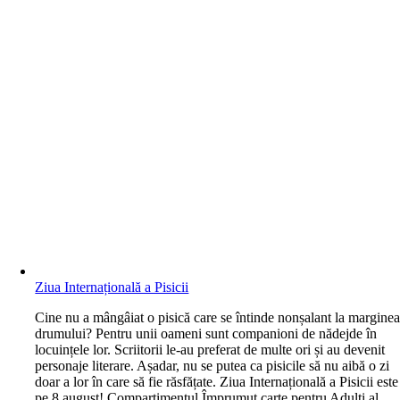
Ziua Internațională a Pisicii
C
ine nu a mângâiat o pisică care se întinde nonșalant la margine
drumului? Pentru unii oameni sunt companioni de nădejde în
locuințele lor. Scriitorii le-au preferat de multe ori și au devenit
personaje literare. Așadar, nu se putea ca pisicile să nu aibă o zi
doar a lor în care să fie răsfățate. Ziua Internațională a Pisicii este
pe 8 august! Compartimentul Împrumut carte pentru Adulți al