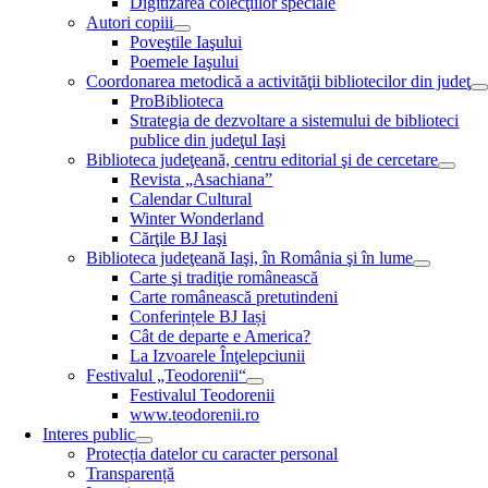
Digitizarea colecţiilor speciale
Autori copiii
Poveştile Iaşului
Poemele Iaşului
Coordonarea metodică a activităţii bibliotecilor din judeţ
ProBiblioteca
Strategia de dezvoltare a sistemului de biblioteci
publice din judeţul Iaşi
Biblioteca judeţeană, centru editorial şi de cercetare
Revista „Asachiana”
Calendar Cultural
Winter Wonderland
Cărţile BJ Iaşi
Biblioteca judeţeană Iaşi, în România şi în lume
Carte şi tradiţie românească
Carte românească pretutindeni
Conferințele BJ Iași
Cât de departe e America?
La Izvoarele Înţelepciunii
Festivalul „Teodorenii“
Festivalul Teodorenii
www.teodorenii.ro
Interes public
Protecția datelor cu caracter personal
Transparență