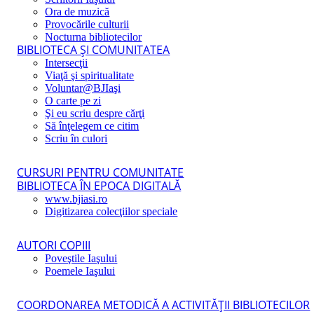
Ora de muzică
Provocările culturii
Nocturna bibliotecilor
BIBLIOTECA ŞI COMUNITATEA
Intersecţii
Viaţă şi spiritualitate
Voluntar@BJIaşi
O carte pe zi
Şi eu scriu despre cărţi
Să înţelegem ce citim
Scriu în culori
CURSURI PENTRU COMUNITATE
BIBLIOTECA ÎN EPOCA DIGITALĂ
www.bjiasi.ro
Digitizarea colecţiilor speciale
AUTORI COPIII
Poveştile Iaşului
Poemele Iaşului
COORDONAREA METODICĂ A ACTIVITĂŢII BIBLIOTECILOR