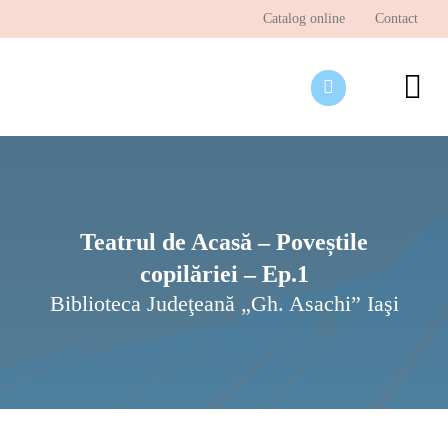
Skip
Catalog online
Contact
to
content
To
Nav
Desp
Pagi
Ştir
Teatrul de Acasă – Poveștile
copilăriei – Ep.1
Prog
Biblioteca Judeţeană „Gh. Asachi” Iaşi
Inte