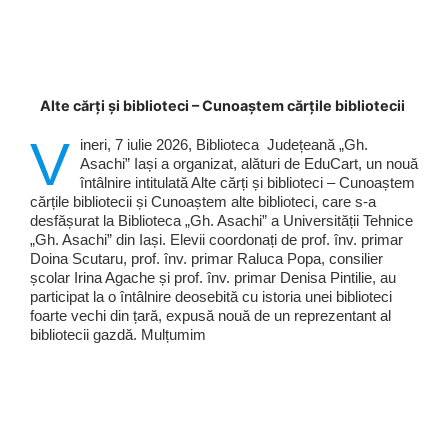
Alte cărți și biblioteci – Cunoaștem cărțile bibliotecii
V
ineri, 7 iulie 2026, Biblioteca Județeană „Gh.
Asachi” Iași a organizat, alături de EduCart, un nouă
întâlnire intitulată Alte cărți și biblioteci – Cunoaștem
cărțile bibliotecii și Cunoaștem alte biblioteci, care s-a
desfășurat la Biblioteca „Gh. Asachi” a Universității Tehnice
„Gh. Asachi” din Iași. Elevii coordonați de prof. înv. primar
Doina Scutaru, prof. înv. primar Raluca Popa, consilier
școlar Irina Agache și prof. înv. primar Denisa Pintilie, au
participat la o întâlnire deosebită cu istoria unei biblioteci
foarte vechi din țară, expusă nouă de un reprezentant al
bibliotecii gazdă. Mulțumim