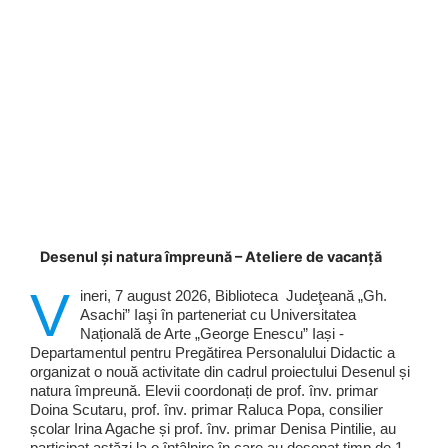
Desenul și natura împreună – Ateliere de vacanță
V
ineri, 7 august 2026, Biblioteca Judeţeană „Gh.
Asachi” Iaşi în parteneriat cu Universitatea
Națională de Arte „George Enescu” Iași -
Departamentul pentru Pregătirea Personalului Didactic a
organizat o nouă activitate din cadrul proiectului Desenul și
natura împreună. Elevii coordonați de prof. înv. primar
Doina Scutaru, prof. înv. primar Raluca Popa, consilier
școlar Irina Agache și prof. înv. primar Denisa Pintilie, au
participat astăzi la o întâlnire în care au desenat timp de 1