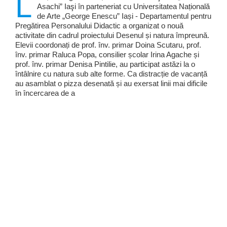
L
Asachi” Iaşi în parteneriat cu Universitatea Națională
de Arte „George Enescu” Iași - Departamentul pentru
Pregătirea Personalului Didactic a organizat o nouă
activitate din cadrul proiectului Desenul și natura împreună.
Elevii coordonați de prof. înv. primar Doina Scutaru, prof.
înv. primar Raluca Popa, consilier școlar Irina Agache și
prof. înv. primar Denisa Pintilie, au participat astăzi la o
întâlnire cu natura sub alte forme. Ca distracție de vacanță
au asamblat o pizza desenată și au exersat linii mai dificile
în încercarea de a