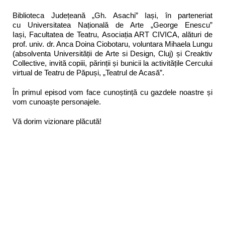
Biblioteca Județeană „Gh. Asachi” Iași, în parteneriat
cu
Universitatea Națională de Arte „George Enescu”
Iași
,
Facultatea de Teatru,
Asociația ART CIVICA, alături de
p
rof. univ. dr. Anca Doina Ciobotaru, voluntara Mihaela Lungu
(absolventa Universității de Arte si Design, Cluj) și Creaktiv
Collective,
invită copiii, părinții și bunicii la activitățile Cercului
virtual de Teatru de Păpuși, „
Teatrul de Acasă
”.
În primul episod vom face cunoștință cu gazdele noastre și
vom cunoaște personajele.
Vă dorim vizionare plăcută!