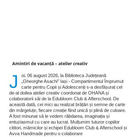
Amintiri de vacanță – atelier creativ
J
oi, 06 august 2026, la Biblioteca Județeană
„Gheorghe Asachi” Iași - Compartimentul Împrumut
carte pentru Copii și Adolescenți s-a desfășurat cel
de-al doilea atelier creativ coordonat de OHANA și
colaboratorii săi de la Edubloom Club & Afterschool. De
această dată, cei mici au realizat brățări și semne de carte
din mărgeluțe, fiecare creație fiind unică și plină de culoare.
A fost minunat să le vedem răbdarea, imaginația și
entuziasmul cu care au lucrat. Mulțumim tuturor copiilor
cititori, mămicilor și echipei Edubloom Club & Afterschool și
Avva Handmade pentru o colaborare