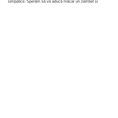
simpatice. Sperăm să vă aducă măcar un zâmbet și