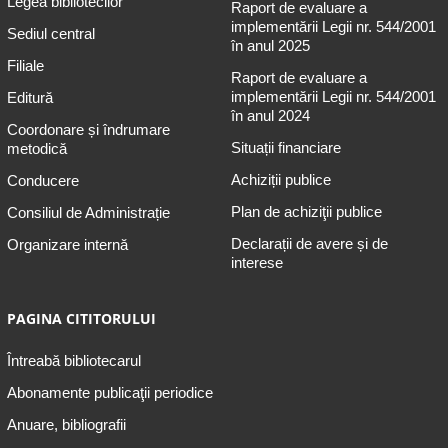
Legea bibliotecilor
Raport de evaluare a
implementării Legii nr. 544/2001
Sediul central
în anul 2025
Filiale
Raport de evaluare a
implementării Legii nr. 544/2001
Editură
în anul 2024
Coordonare și îndrumare
Situații financiare
metodică
Achiziții publice
Conducere
Plan de achiziţii publice
Consiliul de Administrație
Declarații de avere și de
Organizare internă
interese
PAGINA CITITORULUI
Întreabă bibliotecarul
Abonamente publicaţii periodice
Anuare, bibliografii