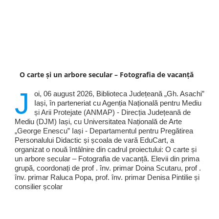
O carte și un arbore secular – Fotografia de vacanță
J
oi, 06 august 2026, Biblioteca Județeană „Gh. Asachi”
Iași, în parteneriat cu Agenția Națională pentru Mediu
și Arii Protejate (ANMAP) - Direcția Județeană de
Mediu (DJM) Iași, cu Universitatea Națională de Arte
„George Enescu” Iași - Departamentul pentru Pregătirea
Personalului Didactic și școala de vară EduCart, a
organizat o nouă întâlnire din cadrul proiectului: O carte și
un arbore secular – Fotografia de vacanță. Elevii din prima
grupă, coordonați de prof . înv. primar Doina Scutaru, prof .
înv. primar Raluca Popa, prof. înv. primar Denisa Pintilie și
consilier școlar