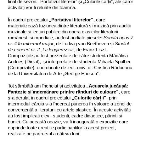
final de sezon: „Portativul literelor” și „Culorile cărții”, ale căror
activități vor fi reluate din toamnă.
În cadrul proiectului
„Portativul literelor”
, care
materializează fuziunea dintre literatură și muzică prin audiții
muzicale și lecturi publice din opera clasicilor literaturii
românești și mondiale, au fost audiate piesele:
Sonata opus 7
nr. 4 în mibemol major
, de Ludwig van Beethoven și
Studiul
de concert nr. 2 „La leggierezza”
, de Franz Liszt.
Compozițiile au fost prezentate de către studenta Mădălina
Andrieș (Dirijat), și interpretate de studenta Mihaela Spulber
(Compoziție), coordonate de lect. univ. dr. Cristina Răducanu
de la Universitatea de Arte „George Enescu”.
Tot sâmbătă am încheiat și activitatea
„Acuarela jucăușă:
Fantezie și îndemânare printre rânduri de culoare”
, care
s-a derulat în cadrul proiectului
„Culorile cărții”
, prin
intermediul căruia s-a încercat punerea în valoare a zonei de
convergență a literaturii cu artele plastice. În aceste activități
au fost implicați elevi, studenți, cadre didactice, părinți și
bunici. Cu această ocazie, va fi inaugurată o expoziție care
cuprinde toate creațiile participanților la acest proiect,
realizate pe parcursul a câteva luni.