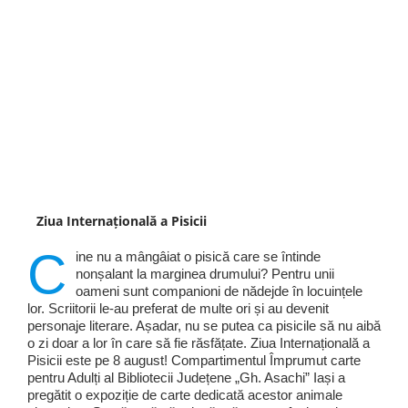
Ziua Internațională a Pisicii
C
ine nu a mângâiat o pisică care se întinde
nonșalant la marginea drumului? Pentru unii
oameni sunt companioni de nădejde în locuințele
lor. Scriitorii le-au preferat de multe ori și au devenit
personaje literare. Așadar, nu se putea ca pisicile să nu aibă
o zi doar a lor în care să fie răsfățate. Ziua Internațională a
Pisicii este pe 8 august! Compartimentul Împrumut carte
pentru Adulți al Bibliotecii Județene „Gh. Asachi” Iași a
pregătit o expoziție de carte dedicată acestor animale