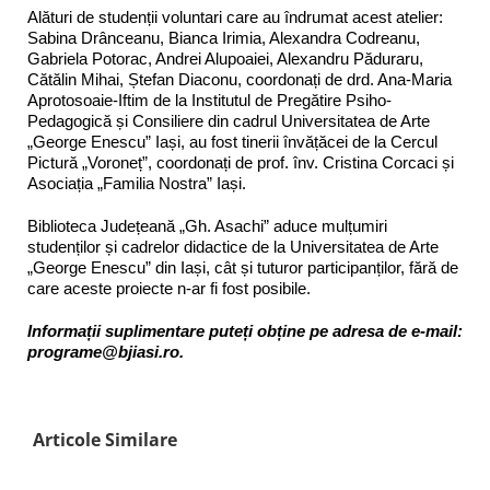
Alături de studenții voluntari care au îndrumat acest atelier:
Sabina Drânceanu, Bianca Irimia, Alexandra Codreanu,
Gabriela Potorac, Andrei Alupoaiei, Alexandru Păduraru,
Cătălin Mihai, Ștefan Diaconu, coordonați de drd. Ana-Maria
Aprotosoaie-Iftim de la Institutul de Pregătire Psiho-
Pedagogică și Consiliere din cadrul Universitatea de Arte
„George Enescu” Iași, au fost tinerii învățăcei de la Cercul
Pictură „Voroneț”, coordonați de prof. înv. Cristina Corcaci și
Asociația „Familia Nostra” Iași.
Biblioteca Județeană „Gh. Asachi” aduce mulțumiri
studenților și cadrelor didactice de la Universitatea de Arte
„George Enescu” din Iași, cât și tuturor participanților, fără de
care aceste proiecte n-ar fi fost posibile.
Informații suplimentare puteți obține pe adresa de e-mail:
programe@bjiasi.ro.
Articole Similare