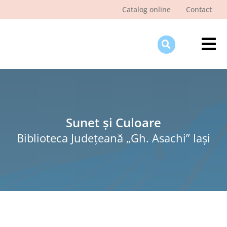
Skip
Catalog online
Contact
to
content
Tog
Nav
Des
Pagi
Şti
Sunet și Culoare
Biblioteca Judeţeană „Gh. Asachi” Iaşi
Pro
Int