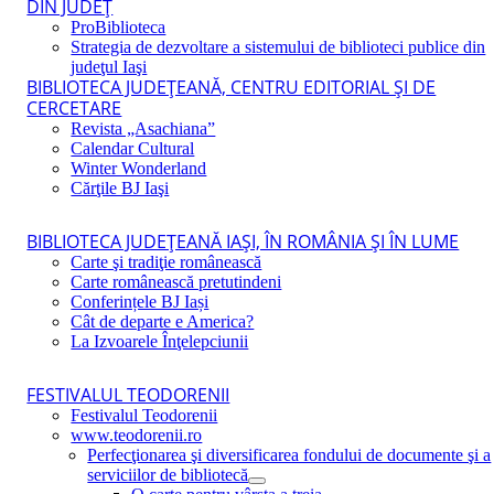
DIN JUDEŢ
ProBiblioteca
Strategia de dezvoltare a sistemului de biblioteci publice din
judeţul Iaşi
BIBLIOTECA JUDEŢEANĂ, CENTRU EDITORIAL ŞI DE
CERCETARE
Revista „Asachiana”
Calendar Cultural
Winter Wonderland
Cărţile BJ Iaşi
BIBLIOTECA JUDEŢEANĂ IAŞI, ÎN ROMÂNIA ŞI ÎN LUME
Carte şi tradiţie românească
Carte românească pretutindeni
Conferințele BJ Iași
Cât de departe e America?
La Izvoarele Înţelepciunii
FESTIVALUL TEODORENII
Festivalul Teodorenii
www.teodorenii.ro
Perfecţionarea şi diversificarea fondului de documente şi a
serviciilor de bibliotecă