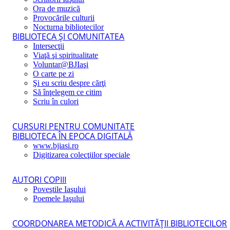
Ora de muzică
Provocările culturii
Nocturna bibliotecilor
BIBLIOTECA ŞI COMUNITATEA
Intersecţii
Viaţă şi spiritualitate
Voluntar@BJIaşi
O carte pe zi
Şi eu scriu despre cărţi
Să înţelegem ce citim
Scriu în culori
CURSURI PENTRU COMUNITATE
BIBLIOTECA ÎN EPOCA DIGITALĂ
www.bjiasi.ro
Digitizarea colecţiilor speciale
AUTORI COPIII
Poveştile Iaşului
Poemele Iaşului
COORDONAREA METODICĂ A ACTIVITĂŢII BIBLIOTECILOR