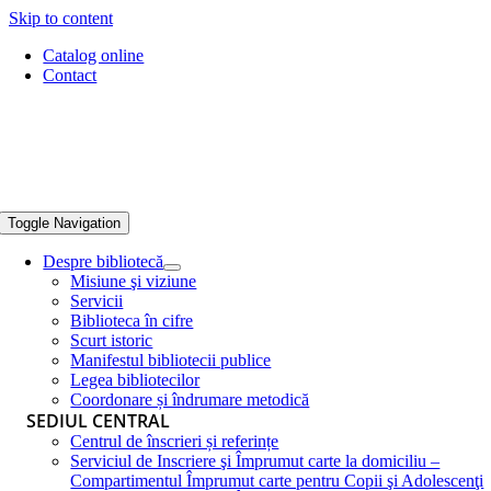
Skip to content
Catalog online
Contact
Toggle Navigation
Despre bibliotecă
Misiune şi viziune
Servicii
Biblioteca în cifre
Scurt istoric
Manifestul bibliotecii publice
Legea bibliotecilor
Coordonare și îndrumare metodică
SEDIUL CENTRAL
Centrul de înscrieri și referințe
Serviciul de Inscriere şi Împrumut carte la domiciliu –
Compartimentul Împrumut carte pentru Copii şi Adolescenţi