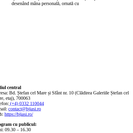
desenând mâna personală, ornată cu
iul central
esa: Bd. Ștefan cel Mare și Sfânt nr. 10 (Clădirea Galeriile Ștefan cel
e, etaj), 700063
efon:
(+4) 0332 110044
ail:
contact@bjiasi.ro
b:
https://bjiasi.ro/
gram cu publicul:
i: 09.30 – 16.30