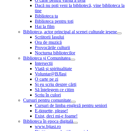
O carte pentru vârsta a treia
Dacă nu poţi veni la bibliotecă, vine biblioteca la
tine
Biblioteca ta
Biblioteca pentru toţi
Hai la film
Biblioteca, actor principal al scenei culturale ieşene
Scriitorii Iaşului
Ora de muzică
Provocările culturii
Nocturna bibliotecilor
Biblioteca și Comunitatea
Intersecţii
Viaţă şi spiritualitate
Voluntar@BJIaşi
O carte pe zi
Şi eu scriu despre cărţi
Să înţelegem ce citim
Scriu în culori
Cursuri pentru comunitate
Cursuri de limba engleză pentru seniori
E-tiquette, please!
Exist, deci mi-e foame!
Biblioteca în epoca digitală
www.bjiasi.ro