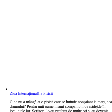
Ziua Internațională a Pisicii
C
ine nu a mângâiat o pisică care se întinde nonșalant la margine
drumului? Pentru unii oameni sunt companioni de nădejde în
locuințele lor. Scriitorii le-au preferat de multe ori și au devenit