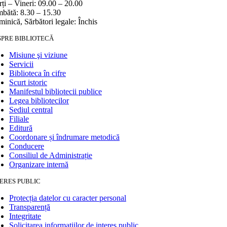
ți – Vineri: 09.00 – 20.00
bătă: 8.30 – 15.30
inică, Sărbători legale: Închis
SPRE BIBLIOTECĂ
Misiune şi viziune
Servicii
Biblioteca în cifre
Scurt istoric
Manifestul bibliotecii publice
Legea bibliotecilor
Sediul central
Filiale
Editură
Coordonare și îndrumare metodică
Conducere
Consiliul de Administrație
Organizare internă
ERES PUBLIC
Protecția datelor cu caracter personal
Transparență
Integritate
Solicitarea informaţiilor de interes public