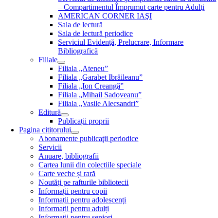
– Compartimentul Împrumut carte pentru Adulţi
AMERICAN CORNER IAŞI
Sala de lectură
Sala de lectură periodice
Serviciul Evidenţă, Prelucrare, Informare
Bibliografică
Filiale
Filiala „Ateneu”
Filiala „Garabet Ibrăileanu”
Filiala „Ion Creangă”
Filiala „Mihail Sadoveanu”
Filiala „Vasile Alecsandri”
Editură
Publicații proprii
Pagina cititorului
Abonamente publicaţii periodice
Servicii
Anuare, bibliografii
Cartea lunii din colecțiile speciale
Carte veche și rară
Noutăţi pe rafturile bibliotecii
Informații pentru copii
Informații pentru adolescenți
Informații pentru adulți
Informații pentru seniori