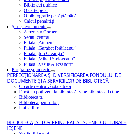
Biblioteci publice
O carte pe zi
O bibliografie pe săptămână
Calcul penalități
Ştiri şi evenimente
American Corner
Sediul central
Filiala „Ateneu”
Filiala „Garabet Ibrăileanu”
Filiala „Ion Creangă”
Filiala „Mihail Sadoveanu”
Filiala „Vasile Alecsandri”
Programe şi proiecte
PERFECŢIONAREA ŞI DIVERSIFICAREA FONDULUI DE
DOCUMENTE ŞI A SERVICIILOR DE BIBLIOTECĂ
O carte pentru vârsta a treia
Dacă nu poţi veni la bibliotecă, vine biblioteca la tine
Biblioteca ta
Biblioteca pentru toţi
Hai la film
BIBLIOTECA, ACTOR PRINCIPAL AL SCENEI CULTURALE
IEŞENE
Scriitorii Iaşului