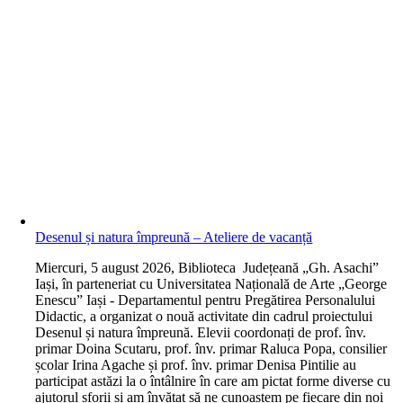
Desenul și natura împreună – Ateliere de vacanță
M
iercuri, 5 august 2026, Biblioteca Județeană „Gh. Asachi”
Iași, în parteneriat cu Universitatea Națională de Arte „George
Enescu” Iași - Departamentul pentru Pregătirea Personalului
Didactic, a organizat o nouă activitate din cadrul proiectului
Desenul și natura împreună. Elevii coordonați de prof. înv.
primar Doina Scutaru, prof. înv. primar Raluca Popa, consilier
școlar Irina Agache și prof. înv. primar Denisa Pintilie au
participat astăzi la o întâlnire în care am pictat forme diverse cu
ajutorul sforii și am învățat să ne cunoaștem pe fiecare din noi