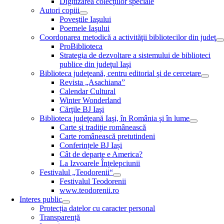
Digitizarea colecţiilor speciale
Autori copiii
Poveştile Iaşului
Poemele Iaşului
Coordonarea metodică a activităţii bibliotecilor din judeţ
ProBiblioteca
Strategia de dezvoltare a sistemului de biblioteci
publice din judeţul Iaşi
Biblioteca judeţeană, centru editorial şi de cercetare
Revista „Asachiana”
Calendar Cultural
Winter Wonderland
Cărţile BJ Iaşi
Biblioteca judeţeană Iaşi, în România şi în lume
Carte şi tradiţie românească
Carte românească pretutindeni
Conferințele BJ Iași
Cât de departe e America?
La Izvoarele Înţelepciunii
Festivalul „Teodorenii“
Festivalul Teodorenii
www.teodorenii.ro
Interes public
Protecția datelor cu caracter personal
Transparență