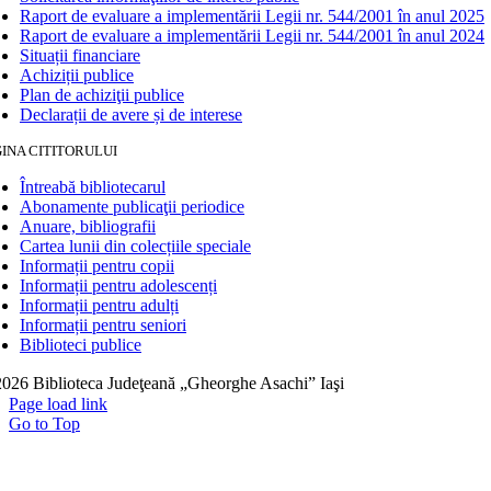
Raport de evaluare a implementării Legii nr. 544/2001 în anul 2025
Raport de evaluare a implementării Legii nr. 544/2001 în anul 2024
Situații financiare
Achiziții publice
Plan de achiziţii publice
Declarații de avere și de interese
INA CITITORULUI
Întreabă bibliotecarul
Abonamente publicaţii periodice
Anuare, bibliografii
Cartea lunii din colecțiile speciale
Informații pentru copii
Informații pentru adolescenți
Informații pentru adulți
Informații pentru seniori
Biblioteci publice
026 Biblioteca Judeţeană „Gheorghe Asachi” Iaşi
Page load link
Go to Top