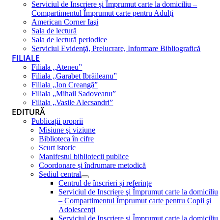
Serviciul de Inscriere şi Împrumut carte la domiciliu –
Compartimentul Împrumut carte pentru Adulţi
American Corner Iaşi
Sala de lectură
Sala de lectură periodice
Serviciul Evidenţă, Prelucrare, Informare Bibliografică
FILIALE
Filiala „Ateneu”
Filiala „Garabet Ibrăileanu”
Filiala „Ion Creangă”
Filiala „Mihail Sadoveanu”
Filiala „Vasile Alecsandri”
EDITURĂ
Publicații proprii
Misiune şi viziune
Biblioteca în cifre
Scurt istoric
Manifestul bibliotecii publice
Coordonare și îndrumare metodică
Sediul central
Centrul de înscrieri și referințe
Serviciul de Inscriere şi Împrumut carte la domiciliu
– Compartimentul Împrumut carte pentru Copii şi
Adolescenţi
Serviciul de Inscriere şi Împrumut carte la domiciliu