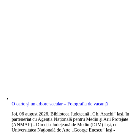
O carte și un arbore secular – Fotografia de vacanță
J
oi, 06 august 2026, Biblioteca Județeană „Gh. Asachi” Iași, în
parteneriat cu Agenția Națională pentru Mediu și Arii Protejate
(ANMAP) - Direcția Județeană de Mediu (DJM) Iași, cu
Universitatea Națională de Arte „George Enescu” Iași -