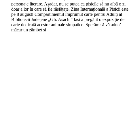
personaje literare. Așadar, nu se putea ca pisicile să nu aibă o zi
doar a lor în care să fie răsfățate. Ziua Internațională a Pisicii este
pe 8 august! Compartimentul Împrumut carte pentru Adulți al
Bibliotecii Județene „Gh. Asachi” Iași a pregătit o expoziție de
carte dedicată acestor animale simpatice. Sperăm să vă aducă
măcar un zâmbet și