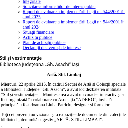
Integritate
Solicitarea informaţiilor de interes public
Raport de evaluare a implementării Legii nr. 544/2001 în
anul 2025
Raport de evaluare a implementării Legii nr. 544/2001 în
anul 2024
Situații financiare
Achiziții publice
Plan de achiziţii publice
Declarații de avere și de interese
Stil și vestimentație
Biblioteca Judeţeană „Gh. Asachi” Iaşi
Artă. Stil. Limbaj
Miercuri, 22 aprilie 2015, în cadrul Secției de Artă si Colecții speciale
a Bibliotecii Județene “Gh. Asachi”, a avut loc dezbaterea intitulată
“Stil și vestimentație”. Manifestarea a avut un caracter interactiv și a
fost organizată în colaborare cu Asociația “ADERO”; invitată
principală a fost doamna Liuba Patriciu, designer și formator .
Toți cei prezenți au vizionat și o expoziție de documente din colecțiile
bibliotecii, denumită sugestiv „ARTĂ. STIL. LIMBAJ”.