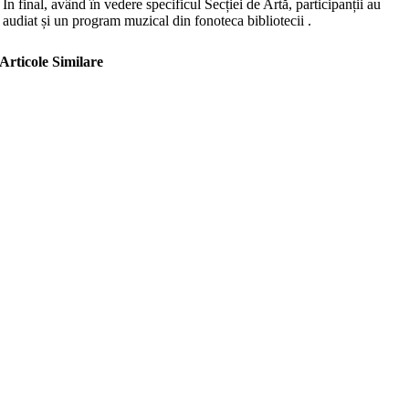
În final, având în vedere specificul Secției de Artă, participanții au
audiat și un program muzical din fonoteca bibliotecii .
Articole Similare