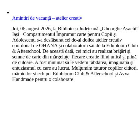
Amintiri de vacanță – atelier creativ
J
oi, 06 august 2026, la Biblioteca Județeană „Gheorghe Asachi”
Iași - Compartimentul Împrumut carte pentru Copii și
Adolescenți s-a desfășurat cel de-al doilea atelier creativ
coordonat de OHANA și colaboratorii săi de la Edubloom Club
& Afterschool. De această dată, cei mici au realizat brățări și
semne de carte din mărgeluțe, fiecare creație fiind unică și plină
de culoare. A fost minunat să le vedem răbdarea, imaginația și
entuziasmul cu care au lucrat. Mulțumim tuturor copiilor cititori,
mămicilor și echipei Edubloom Club & Afterschool și Avva
Handmade pentru o colaborare