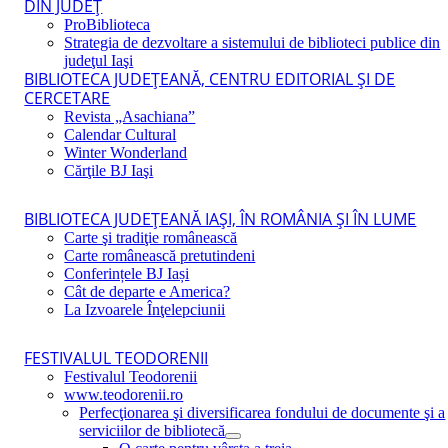
DIN JUDEŢ
ProBiblioteca
Strategia de dezvoltare a sistemului de biblioteci publice din
judeţul Iaşi
BIBLIOTECA JUDEŢEANĂ, CENTRU EDITORIAL ŞI DE
CERCETARE
Revista „Asachiana”
Calendar Cultural
Winter Wonderland
Cărţile BJ Iaşi
BIBLIOTECA JUDEŢEANĂ IAŞI, ÎN ROMÂNIA ŞI ÎN LUME
Carte şi tradiţie românească
Carte românească pretutindeni
Conferințele BJ Iași
Cât de departe e America?
La Izvoarele Înţelepciunii
FESTIVALUL TEODORENII
Festivalul Teodorenii
www.teodorenii.ro
Perfecţionarea şi diversificarea fondului de documente şi a
serviciilor de bibliotecă