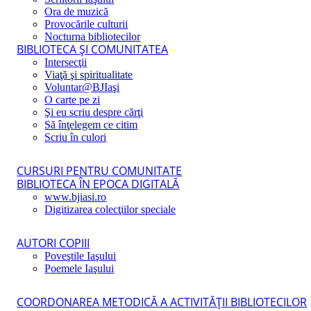
Ora de muzică
Provocările culturii
Nocturna bibliotecilor
BIBLIOTECA ŞI COMUNITATEA
Intersecţii
Viaţă şi spiritualitate
Voluntar@BJIaşi
O carte pe zi
Şi eu scriu despre cărţi
Să înţelegem ce citim
Scriu în culori
CURSURI PENTRU COMUNITATE
BIBLIOTECA ÎN EPOCA DIGITALĂ
www.bjiasi.ro
Digitizarea colecţiilor speciale
AUTORI COPIII
Poveştile Iaşului
Poemele Iaşului
COORDONAREA METODICĂ A ACTIVITĂŢII BIBLIOTECILOR