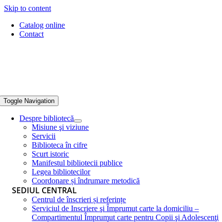
Skip to content
Catalog online
Contact
Toggle Navigation
Despre bibliotecă
Misiune şi viziune
Servicii
Biblioteca în cifre
Scurt istoric
Manifestul bibliotecii publice
Legea bibliotecilor
Coordonare și îndrumare metodică
SEDIUL CENTRAL
Centrul de înscrieri și referințe
Serviciul de Inscriere şi Împrumut carte la domiciliu –
Compartimentul Împrumut carte pentru Copii şi Adolescenţi