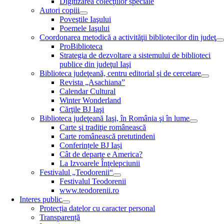
Digitizarea colecţiilor speciale
Autori copiii
Poveştile Iaşului
Poemele Iaşului
Coordonarea metodică a activităţii bibliotecilor din judeţ
ProBiblioteca
Strategia de dezvoltare a sistemului de biblioteci
publice din judeţul Iaşi
Biblioteca judeţeană, centru editorial şi de cercetare
Revista „Asachiana”
Calendar Cultural
Winter Wonderland
Cărţile BJ Iaşi
Biblioteca judeţeană Iaşi, în România şi în lume
Carte şi tradiţie românească
Carte românească pretutindeni
Conferințele BJ Iași
Cât de departe e America?
La Izvoarele Înţelepciunii
Festivalul „Teodorenii“
Festivalul Teodorenii
www.teodorenii.ro
Interes public
Protecția datelor cu caracter personal
Transparență