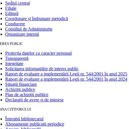
Sediul central
Filiale
Editură
Coordonare și îndrumare metodică
Conducere
Consiliul de Administrație
Organizare internă
ERES PUBLIC
Protecția datelor cu caracter personal
Transparență
Integritate
Solicitarea informaţiilor de interes public
Raport de evaluare a implementării Legii nr. 544/2001 în anul 2025
Raport de evaluare a implementării Legii nr. 544/2001 în anul 2024
Situații financiare
Achiziții publice
Plan de achiziţii publice
Declarații de avere și de interese
INA CITITORULUI
Întreabă bibliotecarul
Abonamente publicaţii periodice