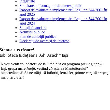
Integritate
Solicitarea informaţiilor de interes public
Raport de evaluare a implementării Legii nr. 544/2001 în
anul 2025
Raport de evaluare a implementării Legii nr. 544/2001 în
anul 2024
Situații financiare
Achiziții publice
Plan de achiziţii publice
Declarații de avere și de interese
Steaua sus răsare!
Biblioteca Judeţeană „Gh. Asachi” Iaşi
Ne-au venit colindătorii de la Grădinița cu program prelungit nr. 4
Iași, grupa mare
Isteții
, vestind „Naşterea Mântuitorului”
binecuvântată! Să ne trăiţi, să înfloriţi, leru-i ler, printre cărţi să creşteţi
mari, leru-i ler!