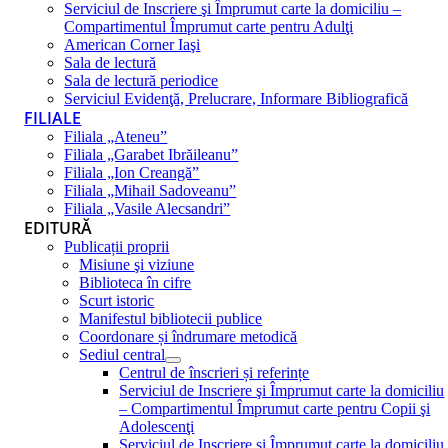
Serviciul de Inscriere şi Împrumut carte la domiciliu –
Compartimentul Împrumut carte pentru Adulţi
American Corner Iaşi
Sala de lectură
Sala de lectură periodice
Serviciul Evidenţă, Prelucrare, Informare Bibliografică
FILIALE
Filiala „Ateneu”
Filiala „Garabet Ibrăileanu”
Filiala „Ion Creangă”
Filiala „Mihail Sadoveanu”
Filiala „Vasile Alecsandri”
EDITURĂ
Publicații proprii
Misiune şi viziune
Biblioteca în cifre
Scurt istoric
Manifestul bibliotecii publice
Coordonare și îndrumare metodică
Sediul central
Centrul de înscrieri și referințe
Serviciul de Inscriere şi Împrumut carte la domiciliu
– Compartimentul Împrumut carte pentru Copii şi
Adolescenţi
Serviciul de Inscriere şi Împrumut carte la domiciliu