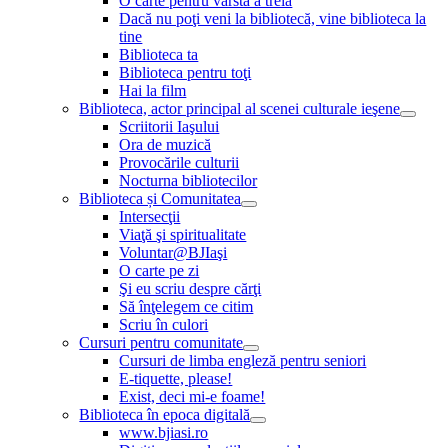
O carte pentru vârsta a treia
Dacă nu poţi veni la bibliotecă, vine biblioteca la
tine
Biblioteca ta
Biblioteca pentru toţi
Hai la film
Biblioteca, actor principal al scenei culturale ieşene
Scriitorii Iaşului
Ora de muzică
Provocările culturii
Nocturna bibliotecilor
Biblioteca și Comunitatea
Intersecţii
Viaţă şi spiritualitate
Voluntar@BJIaşi
O carte pe zi
Şi eu scriu despre cărţi
Să înţelegem ce citim
Scriu în culori
Cursuri pentru comunitate
Cursuri de limba engleză pentru seniori
E-tiquette, please!
Exist, deci mi-e foame!
Biblioteca în epoca digitală
www.bjiasi.ro