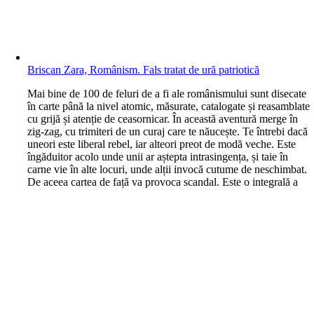
Briscan Zara, Românism. Fals tratat de ură patriotică
M
ai bine de 100 de feluri de a fi ale românismului sunt disecate
în carte până la nivel atomic, măsurate, catalogate și reasamblate
cu grijă și atenție de ceasornicar. În această aventură merge în
zig-zag, cu trimiteri de un curaj care te năucește. Te întrebi dacă
uneori este liberal rebel, iar alteori preot de modă veche. Este
îngăduitor acolo unde unii ar aștepta intrasingența, și taie în
carne vie în alte locuri, unde alții invocă cutume de neschimbat.
De aceea cartea de față va provoca scandal. Este o integrală a