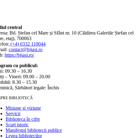
iul central
esa: Bd. Ștefan cel Mare și Sfânt nr. 10 (Clădirea Galeriile Ștefan cel
e, etaj), 700063
efon:
(+4) 0332 110044
ail:
contact@bjiasi.ro
b:
https://bjiasi.ro/
gram cu publicul:
i: 09.30 – 16.30
ți – Vineri: 09.00 – 20.00
bătă: 8.30 – 15.30
inică, Sărbători legale: Închis
SPRE BIBLIOTECĂ
Misiune şi viziune
Servicii
Biblioteca în cifre
Scurt istoric
Manifestul bibliotecii publice
Legea bibliotecilor