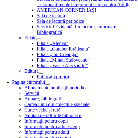
– Compartimentul Împrumut carte pentru Adulţi
AMERICAN CORNER IAŞI
Sala de lectură
Sala de lectură periodice
Serviciul Evidenţă, Prelucrare, Informare
Bibliografică
Filiale
Filiala „Ateneu”
Filiala „Garabet Ibrăileanu”
Filiala „Ion Creangă”
Filiala „Mihail Sadoveanu”
Filiala „Vasile Alecsandri”
Editură
Publicații proprii
Pagina cititorului
Abonamente publicaţii periodice
Servicii
Anuare, bibliografii
Cartea lunii din colecțiile speciale
Carte veche și rară
Noutăţi pe rafturile bibliotecii
Informații pentru copii
Informații pentru adolescenți
Informații pentru adulți
Informații pentru seniori