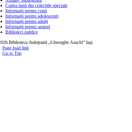
Anuare, bibliografii
Cartea lunii din colecțiile speciale
Informații pentru copii
Informații pentru adolescenți
Informații pentru adulți
Informații pentru seniori
Biblioteci publice
026 Biblioteca Judeţeană „Gheorghe Asachi” Iaşi
Page load link
Go to Top