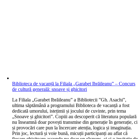
Biblioteca de vacanță la Filiala „Garabet Ibrăileanu” – Concurs
de cultură generală: snoave și ghicitori
L
a Filiala „Garabet Ibrăileanu” a Bibliotecii ”Gh. Asachi”,
ultima săptămână a programului Biblioteca de vacanță a fost
dedicată umorului, istețimii și jocului de cuvinte, prin tema
„Snoave și ghicitori”. Copiii au descoperit că literatura populară
nu înseamnă doar povești transmise din generație în generație, ci
și provocări care pun la încercare atenția, logica și imaginația.
Prin joc, lectură și voie bună, micuții participanți au aflat că
fiecare ghicitoare ascunde nu doar un răspuns, ci și o invitație de