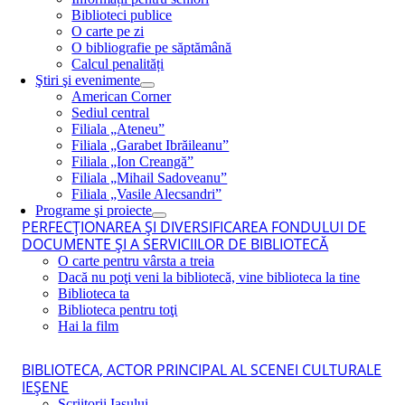
Biblioteci publice
O carte pe zi
O bibliografie pe săptămână
Calcul penalități
Ştiri şi evenimente
American Corner
Sediul central
Filiala „Ateneu”
Filiala „Garabet Ibrăileanu”
Filiala „Ion Creangă”
Filiala „Mihail Sadoveanu”
Filiala „Vasile Alecsandri”
Programe şi proiecte
PERFECŢIONAREA ŞI DIVERSIFICAREA FONDULUI DE
DOCUMENTE ŞI A SERVICIILOR DE BIBLIOTECĂ
O carte pentru vârsta a treia
Dacă nu poţi veni la bibliotecă, vine biblioteca la tine
Biblioteca ta
Biblioteca pentru toţi
Hai la film
BIBLIOTECA, ACTOR PRINCIPAL AL SCENEI CULTURALE
IEŞENE
Scriitorii Iaşului