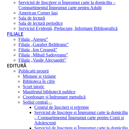
Serviciul de Inscriere şi Împrumut carte la domiciliu –
Compartimentul Împrumut carte pentru Adulţi
American Corner Iaşi
Sala de lectură
Sala de lectură periodice
Serviciul Evidenţă, Prelucrare, Informare Bibliografică
FILIALE
Filiala „Ateneu”
Filiala „Garabet Ibrăileanu”
Filiala „Ion Creangă”
Filiala „Mihail Sadoveanu”
Filiala „Vasile Alecsandri”
EDITURĂ
Publicații proprii
Misiune şi viziune
Biblioteca în cifre
Scurt istoric
Manifestul bibliotecii publice
Coordonare și îndrumare metodică
Sediul central
Centrul de înscrieri și referințe
Serviciul de Inscriere şi Împrumut carte la domiciliu
– Compartimentul Împrumut carte pentru Copii şi
Adolescenţi
Serviciul de Inscriere şi Împrumut carte la domiciliu