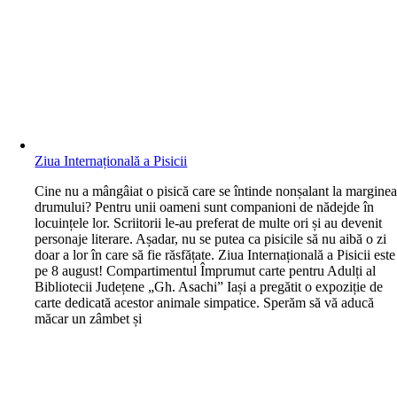
Ziua Internațională a Pisicii
C
ine nu a mângâiat o pisică care se întinde nonșalant la margine
drumului? Pentru unii oameni sunt companioni de nădejde în
locuințele lor. Scriitorii le-au preferat de multe ori și au devenit
personaje literare. Așadar, nu se putea ca pisicile să nu aibă o zi
doar a lor în care să fie răsfățate. Ziua Internațională a Pisicii este
pe 8 august! Compartimentul Împrumut carte pentru Adulți al
Bibliotecii Județene „Gh. Asachi” Iași a pregătit o expoziție de
carte dedicată acestor animale simpatice. Sperăm să vă aducă
măcar un zâmbet și