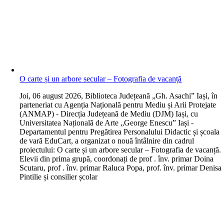
O carte și un arbore secular – Fotografia de vacanță
J
oi, 06 august 2026, Biblioteca Județeană „Gh. Asachi” Iași, în
parteneriat cu Agenția Națională pentru Mediu și Arii Protejate
(ANMAP) - Direcția Județeană de Mediu (DJM) Iași, cu
Universitatea Națională de Arte „George Enescu” Iași -
Departamentul pentru Pregătirea Personalului Didactic și școala
de vară EduCart, a organizat o nouă întâlnire din cadrul
proiectului: O carte și un arbore secular – Fotografia de vacanță.
Elevii din prima grupă, coordonați de prof . înv. primar Doina
Scutaru, prof . înv. primar Raluca Popa, prof. înv. primar Denisa
Pintilie și consilier școlar