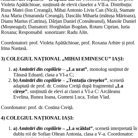
Violeta Apătăchioae, susținută de elevii claselor a VII-a. Distribuția:
Rusu Matei (Ion Creangă), Mihai Antonio Liviu Can (Nică), Stamate
Ana Maria (Smaranda Creangă), Dascălu Mihaela (mătușa Mărioara),
Dianu Marius (Catrina), Dârjan Daniel (Consăteanul), Manole Daniel
(Moșneagul); Dansatori: Horghidan Bogdan, Rotaru Ciprian, Iuria
Roxana; Responsabil sonorizare: Radu Alin.
Coordonatori: prof. Violeta Apătăchioae, prof. Roxana Arhire și prof.
Irina Nastasă.
3)
COLEGIUL NAȚIONAL „MIHAI EMINESCU” IAȘI:
a)
Amintiri din copilărie
–
„La urat”
, monolog susținut de
Tănasă Eduard, clasa a VI-a C;
b)
Amintiri din copilărie
–
„Tentația cireșelor”
, scenetă
adaptată de prof. dr. Costina Creiţă după fragmentul
„La
cireșe”
, susținută de elevi ai clasei a VI-a C: Arcăleanu
Evelina, Bunea Ioana, Gumeni Luca, Tofan Vlad.
Coordonator: prof. dr. Costina Creiţă.
4) COLEGIUL NAȚIONAL IAȘI:
a)
Amintiri din copilărie
– „La scăldat”
, scenetă interpretată în
dublu rol de Sofian Oltean Antonia, clasa a V-a. Coordonator: