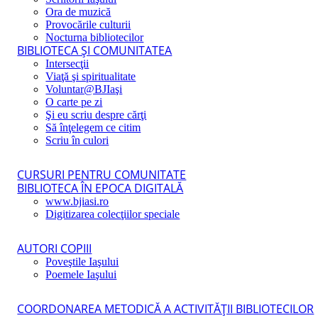
Ora de muzică
Provocările culturii
Nocturna bibliotecilor
BIBLIOTECA ŞI COMUNITATEA
Intersecţii
Viaţă şi spiritualitate
Voluntar@BJIaşi
O carte pe zi
Şi eu scriu despre cărţi
Să înţelegem ce citim
Scriu în culori
CURSURI PENTRU COMUNITATE
BIBLIOTECA ÎN EPOCA DIGITALĂ
www.bjiasi.ro
Digitizarea colecţiilor speciale
AUTORI COPIII
Poveştile Iaşului
Poemele Iaşului
COORDONAREA METODICĂ A ACTIVITĂŢII BIBLIOTECILOR