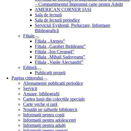
– Compartimentul Împrumut carte pentru Adulţi
AMERICAN CORNER IAŞI
Sala de lectură
Sala de lectură periodice
Serviciul Evidenţă, Prelucrare, Informare
Bibliografică
Filiale
Filiala „Ateneu”
Filiala „Garabet Ibrăileanu”
Filiala „Ion Creangă”
Filiala „Mihail Sadoveanu”
Filiala „Vasile Alecsandri”
Editură
Publicații proprii
Pagina cititorului
Abonamente publicaţii periodice
Servicii
Anuare, bibliografii
Cartea lunii din colecțiile speciale
Carte veche și rară
Noutăţi pe rafturile bibliotecii
Informații pentru copii
Informații pentru adolescenți
Informații pentru adulți
Informații pentru seniori