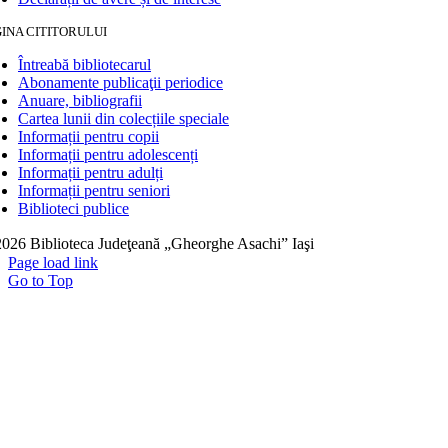
INA CITITORULUI
Întreabă bibliotecarul
Abonamente publicaţii periodice
Anuare, bibliografii
Cartea lunii din colecțiile speciale
Informații pentru copii
Informații pentru adolescenți
Informații pentru adulți
Informații pentru seniori
Biblioteci publice
026 Biblioteca Judeţeană „Gheorghe Asachi” Iaşi
Page load link
Go to Top