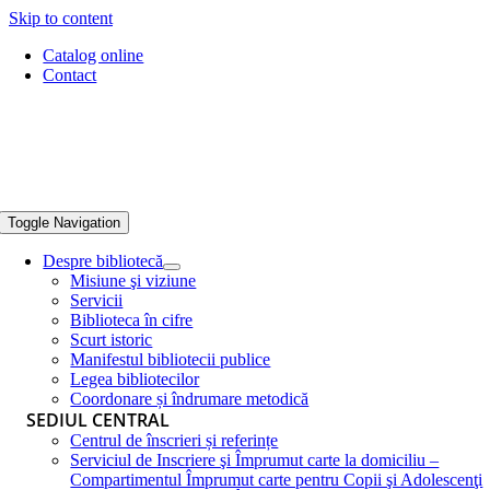
Skip to content
Catalog online
Contact
Toggle Navigation
Despre bibliotecă
Misiune şi viziune
Servicii
Biblioteca în cifre
Scurt istoric
Manifestul bibliotecii publice
Legea bibliotecilor
Coordonare și îndrumare metodică
SEDIUL CENTRAL
Centrul de înscrieri și referințe
Serviciul de Inscriere şi Împrumut carte la domiciliu –
Compartimentul Împrumut carte pentru Copii şi Adolescenţi