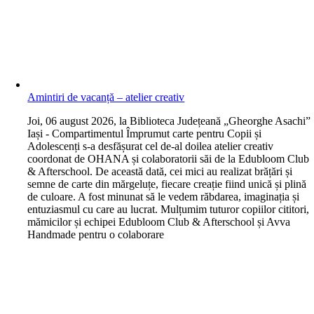
Amintiri de vacanță – atelier creativ
J
oi, 06 august 2026, la Biblioteca Județeană „Gheorghe Asachi”
Iași - Compartimentul Împrumut carte pentru Copii și
Adolescenți s-a desfășurat cel de-al doilea atelier creativ
coordonat de OHANA și colaboratorii săi de la Edubloom Club
& Afterschool. De această dată, cei mici au realizat brățări și
semne de carte din mărgeluțe, fiecare creație fiind unică și plină
de culoare. A fost minunat să le vedem răbdarea, imaginația și
entuziasmul cu care au lucrat. Mulțumim tuturor copiilor cititori,
mămicilor și echipei Edubloom Club & Afterschool și Avva
Handmade pentru o colaborare