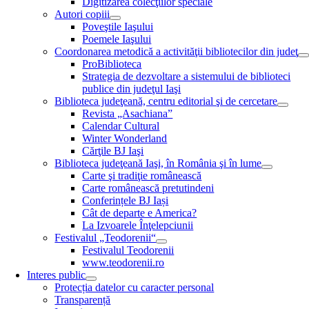
Digitizarea colecţiilor speciale
Autori copiii
Poveştile Iaşului
Poemele Iaşului
Coordonarea metodică a activităţii bibliotecilor din judeţ
ProBiblioteca
Strategia de dezvoltare a sistemului de biblioteci
publice din judeţul Iaşi
Biblioteca judeţeană, centru editorial şi de cercetare
Revista „Asachiana”
Calendar Cultural
Winter Wonderland
Cărţile BJ Iaşi
Biblioteca judeţeană Iaşi, în România şi în lume
Carte şi tradiţie românească
Carte românească pretutindeni
Conferințele BJ Iași
Cât de departe e America?
La Izvoarele Înţelepciunii
Festivalul „Teodorenii“
Festivalul Teodorenii
www.teodorenii.ro
Interes public
Protecția datelor cu caracter personal
Transparență