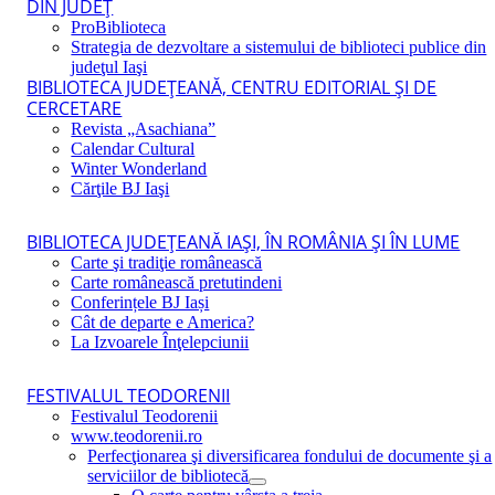
DIN JUDEŢ
ProBiblioteca
Strategia de dezvoltare a sistemului de biblioteci publice din
judeţul Iaşi
BIBLIOTECA JUDEŢEANĂ, CENTRU EDITORIAL ŞI DE
CERCETARE
Revista „Asachiana”
Calendar Cultural
Winter Wonderland
Cărţile BJ Iaşi
BIBLIOTECA JUDEŢEANĂ IAŞI, ÎN ROMÂNIA ŞI ÎN LUME
Carte şi tradiţie românească
Carte românească pretutindeni
Conferințele BJ Iași
Cât de departe e America?
La Izvoarele Înţelepciunii
FESTIVALUL TEODORENII
Festivalul Teodorenii
www.teodorenii.ro
Perfecţionarea şi diversificarea fondului de documente şi a
serviciilor de bibliotecă