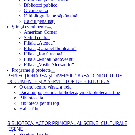
Biblioteci publice
O carte pe zi
O bibliografie pe săptămână
Calcul penalități
Ştiri şi evenimente
American Corner
Sediul central
Filiala „Ateneu”
Filiala „Garabet Ibrăileanu”
Filiala „Ion Creangă”
Filiala „Mihail Sadoveanu”
Filiala „Vasile Alecsandri”
Programe şi proiecte
PERFECŢIONAREA ŞI DIVERSIFICAREA FONDULUI DE
DOCUMENTE ŞI A SERVICIILOR DE BIBLIOTECĂ
O carte pentru vârsta a treia
Dacă nu poţi veni la bibliotecă, vine biblioteca la tine
Biblioteca ta
Biblioteca pentru toţi
Hai la film
BIBLIOTECA, ACTOR PRINCIPAL AL SCENEI CULTURALE
IEŞENE
Scriitorii Iaşului