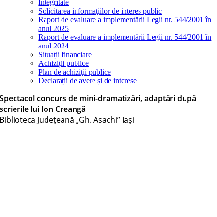
Integritate
Solicitarea informaţiilor de interes public
Raport de evaluare a implementării Legii nr. 544/2001 în
anul 2025
Raport de evaluare a implementării Legii nr. 544/2001 în
anul 2024
Situații financiare
Achiziții publice
Plan de achiziţii publice
Declarații de avere și de interese
Spectacol concurs de mini-dramatizări, adaptări după
scrierile lui Ion Creangă
Biblioteca Judeţeană „Gh. Asachi” Iaşi