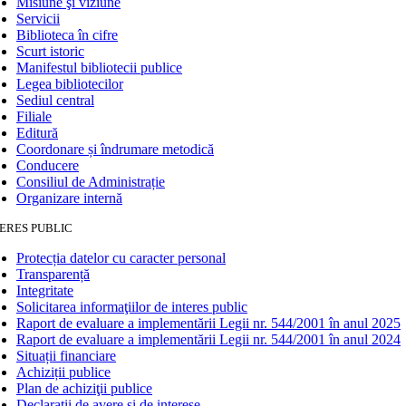
Misiune şi viziune
Servicii
Biblioteca în cifre
Scurt istoric
Manifestul bibliotecii publice
Legea bibliotecilor
Sediul central
Filiale
Editură
Coordonare și îndrumare metodică
Conducere
Consiliul de Administrație
Organizare internă
ERES PUBLIC
Protecția datelor cu caracter personal
Transparență
Integritate
Solicitarea informaţiilor de interes public
Raport de evaluare a implementării Legii nr. 544/2001 în anul 2025
Raport de evaluare a implementării Legii nr. 544/2001 în anul 2024
Situații financiare
Achiziții publice
Plan de achiziţii publice
Declarații de avere și de interese