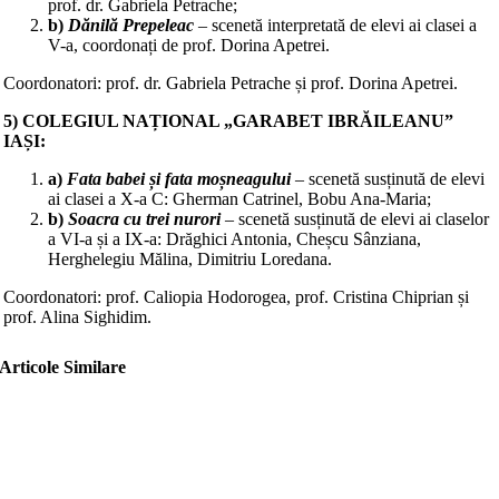
prof. dr. Gabriela Petrache;
b)
Dănilă Prepeleac
– scenetă interpretată de elevi ai clasei a
V-a, coordonați de prof. Dorina Apetrei.
Coordonatori: prof. dr. Gabriela Petrache și prof. Dorina Apetrei.
5) COLEGIUL NAȚIONAL „GARABET IBRĂILEANU”
IAȘI:
a)
Fata babei și fata moșneagului
– scenetă susținută de elevi
ai clasei a X-a C: Gherman Catrinel, Bobu Ana-Maria;
b)
Soacra cu trei nurori
– scenetă susținută de elevi ai claselor
a VI-a și a IX-a: Drăghici Antonia, Cheșcu Sânziana,
Herghelegiu Mălina, Dimitriu Loredana.
Coordonatori: prof. Caliopia Hodorogea, prof. Cristina Chiprian și
prof. Alina Sighidim.
Articole Similare