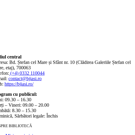
iul central
esa: Bd. Ștefan cel Mare și Sfânt nr. 10 (Clădirea Galeriile Ștefan cel
e, etaj), 700063
efon:
(+4) 0332 110044
ail:
contact@bjiasi.ro
b:
https://bjiasi.ro/
gram cu publicul:
i: 09.30 – 16.30
ți – Vineri: 09.00 – 20.00
bătă: 8.30 – 15.30
inică, Sărbători legale: Închis
SPRE BIBLIOTECĂ