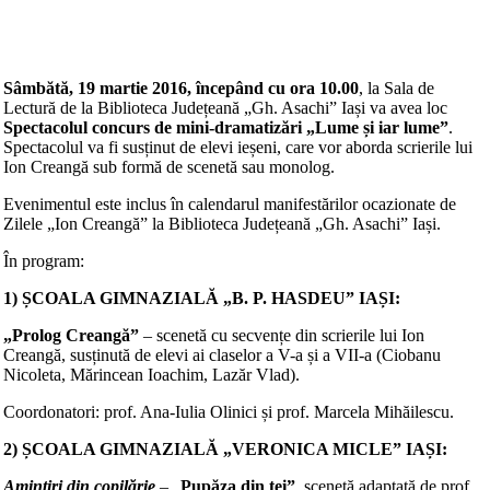
Sâmbătă, 19 martie 2016, începând cu ora 10.00
, la Sala de
Lectură de la Biblioteca Județeană „Gh. Asachi” Iași va avea loc
Spectacolul concurs de mini-dramatizări
„Lume și iar lume”
.
Spectacolul va fi susținut de elevi ieșeni, care vor aborda scrierile lui
Ion Creangă sub formă de scenetă sau monolog.
Evenimentul este inclus în calendarul manifestărilor ocazionate de
Zilele „Ion Creangă” la Biblioteca Județeană „Gh. Asachi” Iași.
În program:
1) ȘCOALA GIMNAZIALĂ „B. P. HASDEU” IAȘI:
„Prolog Creangă”
– scenetă cu secvențe din scrierile lui Ion
Creangă, susținută de elevi ai claselor a V-a și a VII-a (Ciobanu
Nicoleta, Mărincean Ioachim, Lazăr Vlad).
Coordonatori: prof. Ana-Iulia Olinici și prof. Marcela Mihăilescu.
2) ȘCOALA GIMNAZIALĂ „VERONICA MICLE” IAȘI:
Amintiri din copilărie
– „
Pupăza din tei”
, scenetă adaptată de prof.