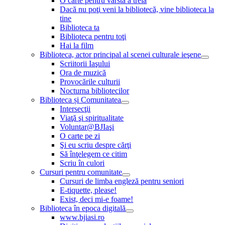
O carte pentru vârsta a treia
Dacă nu poţi veni la bibliotecă, vine biblioteca la
tine
Biblioteca ta
Biblioteca pentru toţi
Hai la film
Biblioteca, actor principal al scenei culturale ieşene
Scriitorii Iaşului
Ora de muzică
Provocările culturii
Nocturna bibliotecilor
Biblioteca și Comunitatea
Intersecţii
Viaţă şi spiritualitate
Voluntar@BJIaşi
O carte pe zi
Şi eu scriu despre cărţi
Să înţelegem ce citim
Scriu în culori
Cursuri pentru comunitate
Cursuri de limba engleză pentru seniori
E-tiquette, please!
Exist, deci mi-e foame!
Biblioteca în epoca digitală
www.bjiasi.ro