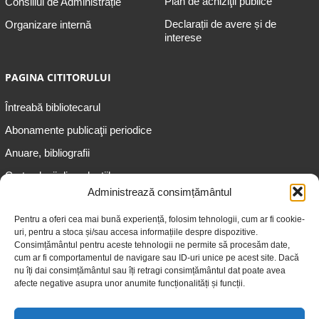
Plan de achiziţii publice
Consiliul de Administrație
Declarații de avere și de
Organizare internă
interese
PAGINA CITITORULUI
Întreabă bibliotecarul
Abonamente publicaţii periodice
Anuare, bibliografii
Cartea lunii din colecțiile
speciale
Administrează consimțământul
Informații pentru copii
Pentru a oferi cea mai bună experiență, folosim tehnologii, cum ar fi cookie-
uri, pentru a stoca și/sau accesa informațiile despre dispozitive.
Informații pentru adolescenți
Consimțământul pentru aceste tehnologii ne permite să procesăm date,
Informații pentru adulți
cum ar fi comportamentul de navigare sau ID-uri unice pe acest site. Dacă
nu îți dai consimțământul sau îți retragi consimțământul dat poate avea
Informații pentru seniori
afecte negative asupra unor anumite funcționalități și funcții.
Biblioteci publice