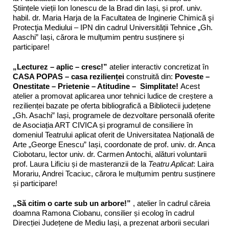
Științele vieții Ion Ionescu de la Brad din Iași, și prof. univ.
habil. dr. Maria Harja de la Facultatea de Inginerie Chimică şi
Protecţia Mediului – IPN din cadrul Universității Tehnice „Gh.
Aaschi” Iași, cărora le mulțumim pentru susținere și
participare!
„Lecturez – aplic – cresc!”
atelier interactiv concretizat în
CASA POPAS – casa rezilienței
construită din:
Poveste –
Onestitate – Prietenie – Atitudine – Simplitate!
Acest
atelier a promovat aplicarea unor tehnici ludice de creștere a
rezilienței bazate pe oferta bibliografică a Bibliotecii județene
„Gh. Asachi” Iași, programele de dezvoltare personală oferite
de Asociația ART CIVICA și programul de consiliere în
domeniul Teatrului aplicat oferit de Universitatea Națională de
Arte „George Enescu” Iași, coordonate de prof. univ. dr. Anca
Ciobotaru, lector univ. dr. Carmen Antochi, alături voluntarii
prof. Laura Lificiu și de masteranzii de la
Teatru Aplicat
: Laira
Morariu, Andrei Tcaciuc, cărora le mulțumim pentru susținere
și participare!
„Să citim o carte sub un arbore!”
, atelier în cadrul căreia
doamna Ramona Ciobanu, consilier și ecolog în cadrul
Direcției Județene de Mediu Iași, a prezenat arborii seculari