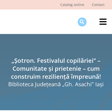
Skip
Catalog online
Contact
to
content
Tog
Nav
Des
Pagi
Şti
„Șotron. Festivalul copilăriei” –
Comunitate și prietenie – cum
Pro
construim reziliență împreună!
Int
Biblioteca Judeţeană „Gh. Asachi” Iaşi