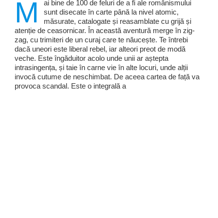
M
ai bine de 100 de feluri de a fi ale românismului
sunt disecate în carte până la nivel atomic,
măsurate, catalogate și reasamblate cu grijă și
atenție de ceasornicar. În această aventură merge în zig-
zag, cu trimiteri de un curaj care te năucește. Te întrebi
dacă uneori este liberal rebel, iar alteori preot de modă
veche. Este îngăduitor acolo unde unii ar aștepta
intrasingența, și taie în carne vie în alte locuri, unde alții
invocă cutume de neschimbat. De aceea cartea de față va
provoca scandal. Este o integrală a