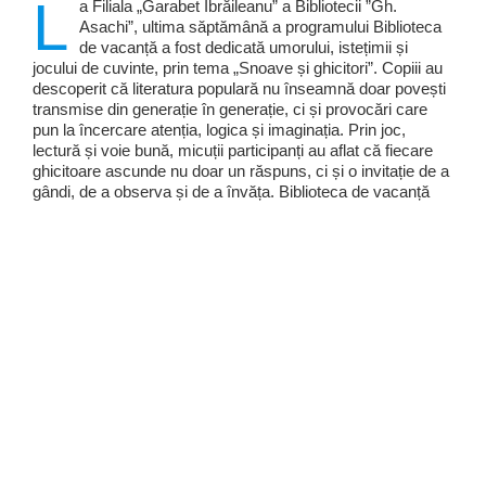
L
a Filiala „Garabet Ibrăileanu” a Bibliotecii ”Gh.
Asachi”, ultima săptămână a programului Biblioteca
de vacanță a fost dedicată umorului, istețimii și
jocului de cuvinte, prin tema „Snoave și ghicitori”. Copiii au
descoperit că literatura populară nu înseamnă doar povești
transmise din generație în generație, ci și provocări care
pun la încercare atenția, logica și imaginația. Prin joc,
lectură și voie bună, micuții participanți au aflat că fiecare
ghicitoare ascunde nu doar un răspuns, ci și o invitație de a
gândi, de a observa și de a învăța. Biblioteca de vacanță