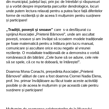
din municipiul, județul Iași, prin joc de întrebări și răspunsuri
și a vorbit despre importanța parcurilor dendrologice, locuri
unde putem lectura relaxați pentru a putea face față diferitelor
forme de reziliență și de aceea îi mulțumim pentru susținere
și participare!
„Tradiții, povești și snoave”
care s-a desfășurat cu
sprijinul Asociației „Prietenii Bărnovei”, unde am ascultat
povești, snoave și am învățat să scoatem modele tradiționale
pe foaie matematică pentru a înlătura prin lucru manual,
comunicare și ascultare orice ecou negativ al vreunei
reziliențe. O modalitate tradițională de a demonstra o vorbă
românească din bătrâni: „Cele bune să se adune, cele rele
să se spele, că ce nu te doboară, te întărește!”.
Doamna Mona Conachi, președinta Asociației „Prietenii
Bărnovei” alături de care a fost doamna Ciornei Nadia Elena,
prof. înv. primar învățătoare au făcut toate aceste activități
posibile și de aceea le mulțumim și pe această cale pentru
susținere și participare!
Mulțumim de asemenea colaboratorilor de la Muzeului