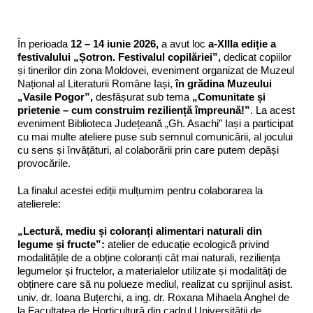
În perioada
12 – 14 iunie 2026
,
a avut loc
a-XIIIa ediție a
festivalului
„Șotron. Festivalul copilăriei”
,
dedicat copiilor
și tinerilor din zona Moldovei, eveniment organizat de Muzeul
Național al Literaturii Române Iași,
în grădina Muzeului
„Vasile Pogor”,
desfășurat sub tema
„Comunitate și
prietenie – cum construim reziliență împreună!”
. La acest
eveniment Biblioteca Județeană „Gh. Asachi” Iași a participat
cu mai multe ateliere puse sub semnul comunicării, al jocului
cu sens și învățături, al colaborării prin care putem depăși
provocările.
La finalul acestei ediții mulțumim pentru colaborarea la
atelierele:
„Lectură, mediu și coloranți alimentari naturali din
legume și fructe”:
atelier de educație ecologică privind
modalitățile de a obține coloranți cât mai naturali, reziliența
legumelor și fructelor, a materialelor utilizate și modalități de
obținere care să nu polueze mediul, realizat cu sprijinul asist.
univ. dr. Ioana Buțerchi, a ing. dr. Roxana Mihaela Anghel de
la Facultatea de Horticultură din cadrul Universității de