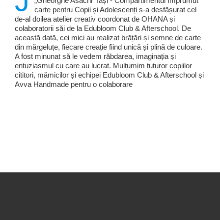
J
„Gheorghe Asachi” Iași - Compartimentul Împrumut
carte pentru Copii și Adolescenți s-a desfășurat cel
de-al doilea atelier creativ coordonat de OHANA și
colaboratorii săi de la Edubloom Club & Afterschool. De
această dată, cei mici au realizat brățări și semne de carte
din mărgeluțe, fiecare creație fiind unică și plină de culoare.
A fost minunat să le vedem răbdarea, imaginația și
entuziasmul cu care au lucrat. Mulțumim tuturor copiilor
cititori, mămicilor și echipei Edubloom Club & Afterschool și
Avva Handmade pentru o colaborare