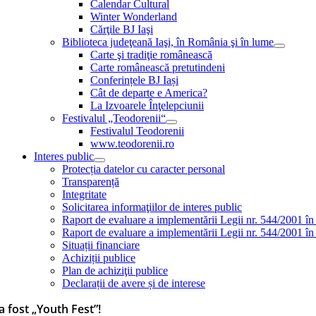
Calendar Cultural
Winter Wonderland
Cărţile BJ Iaşi
Biblioteca judeţeană Iaşi, în România şi în lume
Carte şi tradiţie românească
Carte românească pretutindeni
Conferințele BJ Iași
Cât de departe e America?
La Izvoarele Înţelepciunii
Festivalul „Teodorenii“
Festivalul Teodorenii
www.teodorenii.ro
Interes public
Protecția datelor cu caracter personal
Transparență
Integritate
Solicitarea informaţiilor de interes public
Raport de evaluare a implementării Legii nr. 544/2001 în
Raport de evaluare a implementării Legii nr. 544/2001 în
Situații financiare
Achiziții publice
Plan de achiziţii publice
Declarații de avere și de interese
 a fost „Youth Fest”!