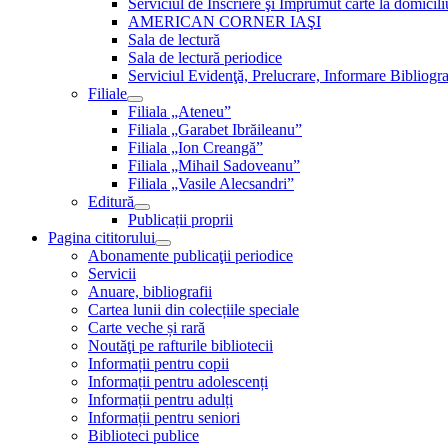
Serviciul de Inscriere şi Împrumut carte la domici
AMERICAN CORNER IAŞI
Sala de lectură
Sala de lectură periodice
Serviciul Evidenţă, Prelucrare, Informare Bibliogra
Filiale
Filiala „Ateneu”
Filiala „Garabet Ibrăileanu”
Filiala „Ion Creangă”
Filiala „Mihail Sadoveanu”
Filiala „Vasile Alecsandri”
Editură
Publicații proprii
Pagina cititorului
Abonamente publicaţii periodice
Servicii
Anuare, bibliografii
Cartea lunii din colecțiile speciale
Carte veche și rară
Noutăţi pe rafturile bibliotecii
Informații pentru copii
Informații pentru adolescenți
Informații pentru adulți
Informații pentru seniori
Biblioteci publice