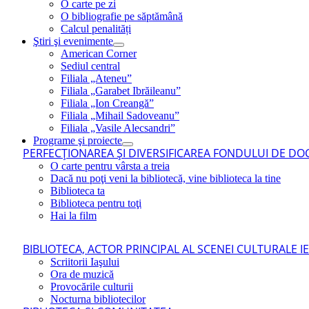
O carte pe zi
O bibliografie pe săptămână
Calcul penalități
Ştiri şi evenimente
American Corner
Sediul central
Filiala „Ateneu”
Filiala „Garabet Ibrăileanu”
Filiala „Ion Creangă”
Filiala „Mihail Sadoveanu”
Filiala „Vasile Alecsandri”
Programe şi proiecte
PERFECŢIONAREA ŞI DIVERSIFICAREA FONDULUI DE DOC
O carte pentru vârsta a treia
Dacă nu poţi veni la bibliotecă, vine biblioteca la tine
Biblioteca ta
Biblioteca pentru toţi
Hai la film
BIBLIOTECA, ACTOR PRINCIPAL AL SCENEI CULTURALE I
Scriitorii Iaşului
Ora de muzică
Provocările culturii
Nocturna bibliotecilor