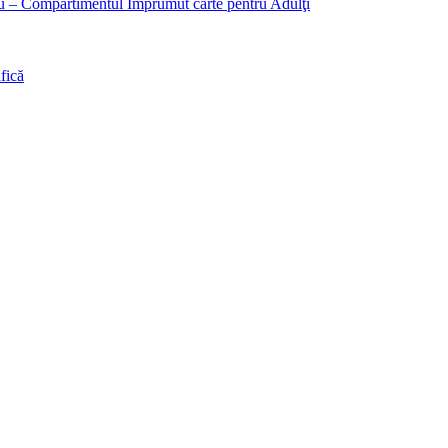
liu – Compartimentul Împrumut carte pentru Adulţi
fică