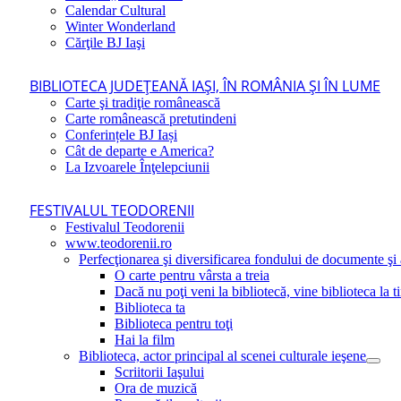
Calendar Cultural
Winter Wonderland
Cărţile BJ Iaşi
BIBLIOTECA JUDEŢEANĂ IAŞI, ÎN ROMÂNIA ŞI ÎN LUME
Carte şi tradiţie românească
Carte românească pretutindeni
Conferințele BJ Iași
Cât de departe e America?
La Izvoarele Înţelepciunii
FESTIVALUL TEODORENII
Festivalul Teodorenii
www.teodorenii.ro
Perfecţionarea şi diversificarea fondului de documente şi a
O carte pentru vârsta a treia
Dacă nu poţi veni la bibliotecă, vine biblioteca la t
Biblioteca ta
Biblioteca pentru toţi
Hai la film
Biblioteca, actor principal al scenei culturale ieşene
Scriitorii Iaşului
Ora de muzică