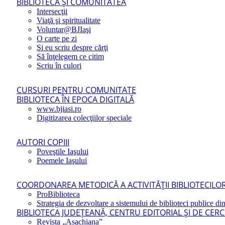
BIBLIOTECA ŞI COMUNITATEA
Intersecţii
Viaţă şi spiritualitate
Voluntar@BJIaşi
O carte pe zi
Şi eu scriu despre cărţi
Să înţelegem ce citim
Scriu în culori
CURSURI PENTRU COMUNITATE
BIBLIOTECA ÎN EPOCA DIGITALĂ
www.bjiasi.ro
Digitizarea colecţiilor speciale
AUTORI COPIII
Poveştile Iaşului
Poemele Iaşului
COORDONAREA METODICĂ A ACTIVITĂŢII BIBLIOTECILOR
ProBiblioteca
Strategia de dezvoltare a sistemului de biblioteci publice din
BIBLIOTECA JUDEŢEANĂ, CENTRU EDITORIAL ŞI DE CER
Revista „Asachiana”