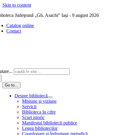
Skip to content
blioteca Judeţeană „Gh. Asachi” Iaşi - 9 august 2026
Catalog online
Contact
tare...
Go to...
Despre bibliotecă
Misiune şi viziune
Servicii
Biblioteca în cifre
Scurt istoric
Manifestul bibliotecii publice
Legea bibliotecilor
Coordonare și îndrumare metodică