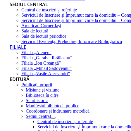
SEDIUL CENTRAL
Centrul de înscrieri și referințe
Serviciul de Inscriere şi Împrumut carte la domiciliu – Com
Serviciul de Inscriere şi Împrumut carte la domiciliu – Co
American Corner Iaşi
Sala de lectură
Sala de lectură periodice
Serviciul Evidenţă, Prelucrare, Informare Bibliografică
FILIALE
Filiala „Ateneu”
Filiala „Garabet Ibrăileanu”
Filiala „Ion Creangă”
Filiala „Mihail Sadoveanu”
Filiala „Vasile Alecsandri”
EDITURĂ
Publicații proprii
Misiune şi viziune
Biblioteca în cifre
Scurt istoric
Manifestul bibliotecii publice
Coordonare și îndrumare metodică
Sediul central
Centrul de înscrieri și referințe
Serviciul de Inscriere şi Împrumut carte la domici