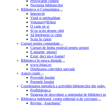
Provocările culturii
Nocturna bibliotecilor
Biblioteca și Comunitatea
Intersecţii
Viaţă şi spiritualitate
Voluntar@BJIaşi
O carte pe zi
Şi eu scriu despre cărţi
Să înţelegem ce citim
Scriu în culori
Cursuri pentru comunitate
Cursuri de limba engleză pentru seniori
E-tiquette, please!
Exist, deci mi-e foame!
Biblioteca în epoca digitală
www.bjiasi.ro
Digitizarea colecţiilor speciale
Autori copiii
Poveştile Iaşului
Poemele Iaşului
Coordonarea metodică a activităţii bibliotecilor din judeţ
ProBiblioteca
Strategia de dezvoltare a sistemului de biblioteci pu
Biblioteca judeţeană, centru editorial şi de cercetare
Revista „Asachiana”