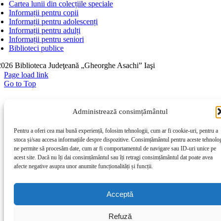
Cartea lunii din colecțiile speciale
Informații pentru copii
Informații pentru adolescenți
Informații pentru adulți
Informații pentru seniori
Biblioteci publice
026 Biblioteca Judeţeană „Gheorghe Asachi” Iaşi
Page load link
Go to Top
Administrează consimțământul
Pentru a oferi cea mai bună experiență, folosim tehnologii, cum ar fi cookie-uri, pentru a
stoca și/sau accesa informațiile despre dispozitive. Consimțământul pentru aceste tehnolog
ne permite să procesăm date, cum ar fi comportamentul de navigare sau ID-uri unice pe
acest site. Dacă nu îți dai consimțământul sau îți retragi consimțământul dat poate avea
afecte negative asupra unor anumite funcționalități și funcții.
Acceptă
Refuză