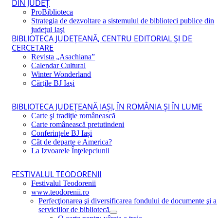
DIN JUDEŢ
ProBiblioteca
Strategia de dezvoltare a sistemului de biblioteci publice din
judeţul Iaşi
BIBLIOTECA JUDEŢEANĂ, CENTRU EDITORIAL ŞI DE
CERCETARE
Revista „Asachiana”
Calendar Cultural
Winter Wonderland
Cărţile BJ Iaşi
BIBLIOTECA JUDEŢEANĂ IAŞI, ÎN ROMÂNIA ŞI ÎN LUME
Carte şi tradiţie românească
Carte românească pretutindeni
Conferințele BJ Iași
Cât de departe e America?
La Izvoarele Înţelepciunii
FESTIVALUL TEODORENII
Festivalul Teodorenii
www.teodorenii.ro
Perfecţionarea şi diversificarea fondului de documente şi a
serviciilor de bibliotecă