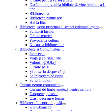
O carte pentru vârsta a treia
Dacă nu poţi veni la bibliotecă, vine biblioteca la
tine
Biblioteca ta
Biblioteca pentru toţi
Hai la film
Biblioteca, actor principal al scenei culturale ieşene
Scriitorii Iaşului
Ora de muzică
Provocările culturii
Nocturna bibliotecilor
Biblioteca și Comunitatea
Intersecţii
Viaţă şi spiritualitate
Voluntar@BJIaşi
O carte pe zi
Şi eu scriu despre cărţi
Să înţelegem ce citim
Scriu în culori
Cursuri pentru comunitate
Cursuri de limba engleză pentru seniori
E-tiquette, please!
Exist, deci mi-e foame!
Biblioteca în epoca digitală
www.bjiasi.ro