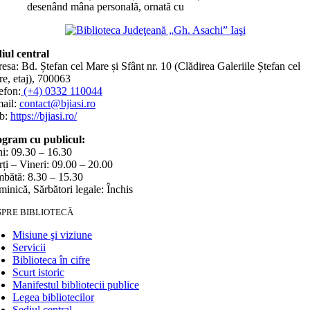
desenând mâna personală, ornată cu
iul central
esa: Bd. Ștefan cel Mare și Sfânt nr. 10 (Clădirea Galeriile Ștefan cel
e, etaj), 700063
efon:
(+4) 0332 110044
ail:
contact@bjiasi.ro
b:
https://bjiasi.ro/
gram cu publicul:
i: 09.30 – 16.30
ți – Vineri: 09.00 – 20.00
bătă: 8.30 – 15.30
inică, Sărbători legale: Închis
SPRE BIBLIOTECĂ
Misiune şi viziune
Servicii
Biblioteca în cifre
Scurt istoric
Manifestul bibliotecii publice
Legea bibliotecilor
Sediul central