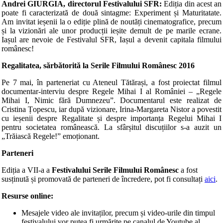
Andrei GIURGIA, directorul Festivalului SFR:
Ediția din acest an
poate fi caracterizată de două sintagme: Experiment și Maturitatate.
Am invitat ieșenii la o ediție plină de noutăți cinematografice, precum
și la vizionări ale unor producții ieșite demult de pe marile ecrane.
Iașul are nevoie de Festivalul SFR, Iașul a devenit capitala filmului
românesc!
Regalitatea, sărbătorită la Serile Filmului Românesc 2016
Pe 7 mai, în parteneriat cu Ateneul Tătărași, a fost proiectat filmul
documentar-interviu despre Regele Mihai I al României – „Regele
Mihai I, Nimic fără Dumnezeu”. Documentarul este realizat de
Cristina Țopescu, iar după vizionare, Irina-Margareta Nistor a povestit
cu ieșenii despre Regalitate și despre importanța Regelui Mihai I
pentru societatea românească. La sfârșitul discuțiilor s-a auzit un
„Trăiască Regele!” emoționant.
Parteneri
Ediția a VII-a a
Festivalului Serile Filmului Românesc
a fost
susținută și promovată de parteneri de încredere, pot fi consultați
aici
.
Resurse online:
Mesajele video ale invitaților, precum și video-urile din timpul
festivalului vor putea fi urmărite pe canalul de Youtube al