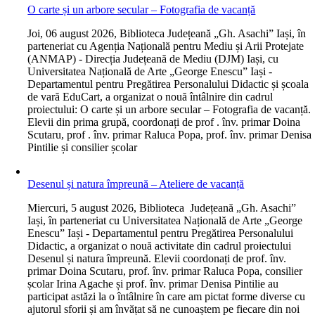
O carte și un arbore secular – Fotografia de vacanță
J
oi, 06 august 2026, Biblioteca Județeană „Gh. Asachi” Iași, în
parteneriat cu Agenția Națională pentru Mediu și Arii Protejate
(ANMAP) - Direcția Județeană de Mediu (DJM) Iași, cu
Universitatea Națională de Arte „George Enescu” Iași -
Departamentul pentru Pregătirea Personalului Didactic și școala
de vară EduCart, a organizat o nouă întâlnire din cadrul
proiectului: O carte și un arbore secular – Fotografia de vacanță.
Elevii din prima grupă, coordonați de prof . înv. primar Doina
Scutaru, prof . înv. primar Raluca Popa, prof. înv. primar Denisa
Pintilie și consilier școlar
Desenul și natura împreună – Ateliere de vacanță
M
iercuri, 5 august 2026, Biblioteca Județeană „Gh. Asachi”
Iași, în parteneriat cu Universitatea Națională de Arte „George
Enescu” Iași - Departamentul pentru Pregătirea Personalului
Didactic, a organizat o nouă activitate din cadrul proiectului
Desenul și natura împreună. Elevii coordonați de prof. înv.
primar Doina Scutaru, prof. înv. primar Raluca Popa, consilier
școlar Irina Agache și prof. înv. primar Denisa Pintilie au
participat astăzi la o întâlnire în care am pictat forme diverse cu
ajutorul sforii și am învățat să ne cunoaștem pe fiecare din noi