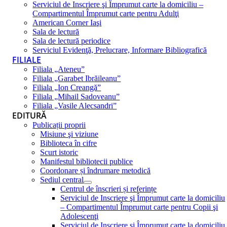
Serviciul de Inscriere şi Împrumut carte la domiciliu –
Compartimentul Împrumut carte pentru Adulţi
American Corner Iaşi
Sala de lectură
Sala de lectură periodice
Serviciul Evidenţă, Prelucrare, Informare Bibliografică
FILIALE
Filiala „Ateneu”
Filiala „Garabet Ibrăileanu”
Filiala „Ion Creangă”
Filiala „Mihail Sadoveanu”
Filiala „Vasile Alecsandri”
EDITURĂ
Publicații proprii
Misiune şi viziune
Biblioteca în cifre
Scurt istoric
Manifestul bibliotecii publice
Coordonare și îndrumare metodică
Sediul central
Centrul de înscrieri și referințe
Serviciul de Inscriere şi Împrumut carte la domiciliu
– Compartimentul Împrumut carte pentru Copii şi
Adolescenţi
Serviciul de Inscriere şi Împrumut carte la domiciliu