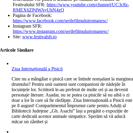
Festivalului SFR:
https://www.youtube.com/channel/UC3c8z-
RMEX6ZPdWAyUhN4zQ
Pagina de Facebook:
https://www.facebook.com/serilefilmuluiromanesc/
Instagram SFR:
https://www.instagram.com/serilefilmuluiromanesc/
Site:
www.festivalsfr.ro
Articole Similare
Ziua Internațională a Pisicii
C
ine nu a mângâiat o pisică care se întinde nonșalant la margine
drumului? Pentru unii oameni sunt companioni de nădejde în
locuințele lor. Scriitorii le-au preferat de multe ori și au devenit
personaje literare. Așadar, nu se putea ca pisicile să nu aibă o zi
doar a lor în care să fie răsfățate. Ziua Internațională a Pisicii este
pe 8 august! Compartimentul Împrumut carte pentru Adulți al
Bibliotecii Județene „Gh. Asachi” Iași a pregătit o expoziție de
carte dedicată acestor animale simpatice. Sperăm să vă aducă
măcar un zâmbet și