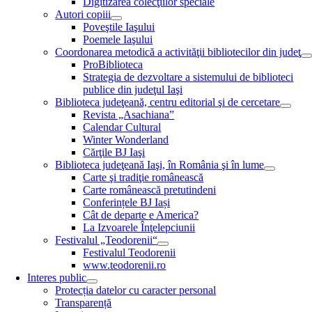
Digitizarea colecţiilor speciale
Autori copiii
Poveştile Iaşului
Poemele Iaşului
Coordonarea metodică a activităţii bibliotecilor din judeţ
ProBiblioteca
Strategia de dezvoltare a sistemului de biblioteci
publice din judeţul Iaşi
Biblioteca judeţeană, centru editorial şi de cercetare
Revista „Asachiana”
Calendar Cultural
Winter Wonderland
Cărţile BJ Iaşi
Biblioteca judeţeană Iaşi, în România şi în lume
Carte şi tradiţie românească
Carte românească pretutindeni
Conferințele BJ Iași
Cât de departe e America?
La Izvoarele Înţelepciunii
Festivalul „Teodorenii“
Festivalul Teodorenii
www.teodorenii.ro
Interes public
Protecția datelor cu caracter personal
Transparență