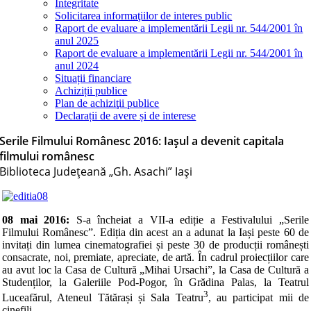
Integritate
Solicitarea informaţiilor de interes public
Raport de evaluare a implementării Legii nr. 544/2001 în
anul 2025
Raport de evaluare a implementării Legii nr. 544/2001 în
anul 2024
Situații financiare
Achiziții publice
Plan de achiziţii publice
Declarații de avere și de interese
Serile Filmului Românesc 2016: Iașul a devenit capitala
filmului românesc
Biblioteca Judeţeană „Gh. Asachi” Iaşi
08 mai 2016:
S-a încheiat a VII-a ediție a Festivalului „Serile
Filmului Românesc”. Ediția din acest an a adunat la Iași peste 60 de
invitați din lumea cinematografiei și peste 30 de producții românești
consacrate, noi, premiate, apreciate, de artă. În cadrul proiecțiilor care
au avut loc la Casa de Cultură „Mihai Ursachi”, la Casa de Cultură a
Studenților, la Galeriile Pod-Pogor, în Grădina Palas, la Teatrul
3
Luceafărul, Ateneul Tătărași și Sala Teatru
, au participat mii de
cinefili.