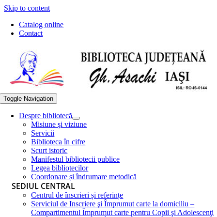
Skip to content
Catalog online
Contact
Toggle Navigation
Despre bibliotecă
Misiune şi viziune
Servicii
Biblioteca în cifre
Scurt istoric
Manifestul bibliotecii publice
Legea bibliotecilor
Coordonare și îndrumare metodică
SEDIUL CENTRAL
Centrul de înscrieri și referințe
Serviciul de Inscriere şi Împrumut carte la domiciliu –
Compartimentul Împrumut carte pentru Copii şi Adolescenţi