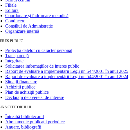
Filiale
Editură
Coordonare și îndrumare metodică
Conducere
Consiliul de Administrație
Organizare internă
ERES PUBLIC
Protecția datelor cu caracter personal
Transparență
Integritate
Solicitarea informaţiilor de interes public
Raport de evaluare a implementării Legii nr. 544/2001 în anul 2025
Raport de evaluare a implementării Legii nr. 544/2001 în anul 2024
Situații financiare
Achiziții publice
Plan de achiziţii publice
Declarații de avere și de interese
INA CITITORULUI
Întreabă bibliotecarul
Abonamente publicaţii periodice
Anuare, bibliografii