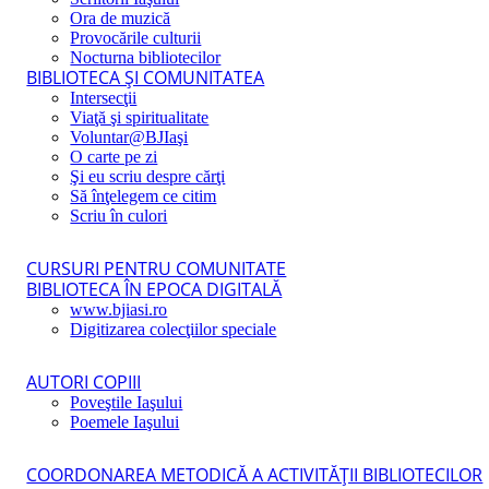
Ora de muzică
Provocările culturii
Nocturna bibliotecilor
BIBLIOTECA ŞI COMUNITATEA
Intersecţii
Viaţă şi spiritualitate
Voluntar@BJIaşi
O carte pe zi
Şi eu scriu despre cărţi
Să înţelegem ce citim
Scriu în culori
CURSURI PENTRU COMUNITATE
BIBLIOTECA ÎN EPOCA DIGITALĂ
www.bjiasi.ro
Digitizarea colecţiilor speciale
AUTORI COPIII
Poveştile Iaşului
Poemele Iaşului
COORDONAREA METODICĂ A ACTIVITĂŢII BIBLIOTECILOR