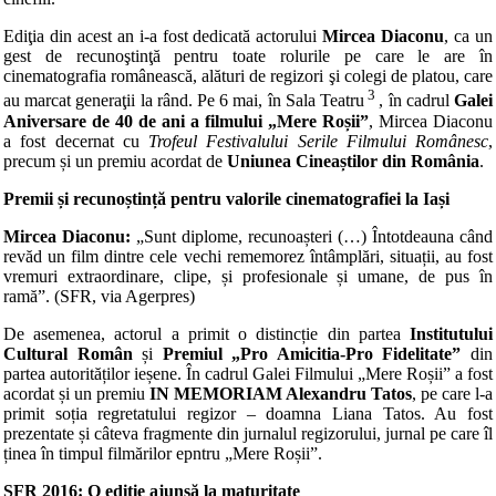
Ediţia din acest an i-a fost dedicată actorului
Mircea Diaconu
, ca un
gest de recunoştinţă pentru toate rolurile pe care le are în
cinematografia românească, alături de regizori şi colegi de platou, care
3
au marcat generaţii la rând. Pe 6 mai, în Sala Teatru
, în cadrul
Galei
Aniversare de 40 de ani a filmului „Mere Roșii”
, Mircea Diaconu
a fost decernat cu
Trofeul Festivalului Serile Filmului Românesc
,
precum și un premiu acordat de
Uniunea Cineaștilor din România
.
Premii și recunoștință pentru valorile cinematografiei la Iași
Mircea Diaconu:
„Sunt diplome, recunoașteri (…) Întotdeauna când
revăd un film dintre cele vechi rememorez întâmplări, situații, au fost
vremuri extraordinare, clipe, și profesionale și umane, de pus în
ramă”. (SFR, via Agerpres)
De asemenea, actorul a primit o distincție din partea
Institutului
Cultural Român
și
Premiul „Pro Amicitia-Pro Fidelitate”
din
partea autorităților ieșene. În cadrul Galei Filmului „Mere Roșii” a fost
acordat și un premiu
IN MEMORIAM Alexandru Tatos
, pe care l-a
primit soția regretatului regizor – doamna Liana Tatos. Au fost
prezentate și câteva fragmente din jurnalul regizorului, jurnal pe care îl
ținea în timpul filmărilor epntru „Mere Roșii”.
SFR 2016: O ediție ajunsă la maturitate