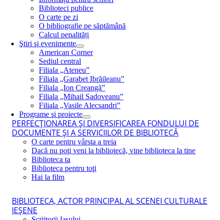
Biblioteci publice
O carte pe zi
O bibliografie pe săptămână
Calcul penalități
Ştiri şi evenimente
American Corner
Sediul central
Filiala „Ateneu”
Filiala „Garabet Ibrăileanu”
Filiala „Ion Creangă”
Filiala „Mihail Sadoveanu”
Filiala „Vasile Alecsandri”
Programe şi proiecte
PERFECŢIONAREA ŞI DIVERSIFICAREA FONDULUI DE
DOCUMENTE ŞI A SERVICIILOR DE BIBLIOTECĂ
O carte pentru vârsta a treia
Dacă nu poţi veni la bibliotecă, vine biblioteca la tine
Biblioteca ta
Biblioteca pentru toţi
Hai la film
BIBLIOTECA, ACTOR PRINCIPAL AL SCENEI CULTURALE
IEŞENE
Scriitorii Iaşului