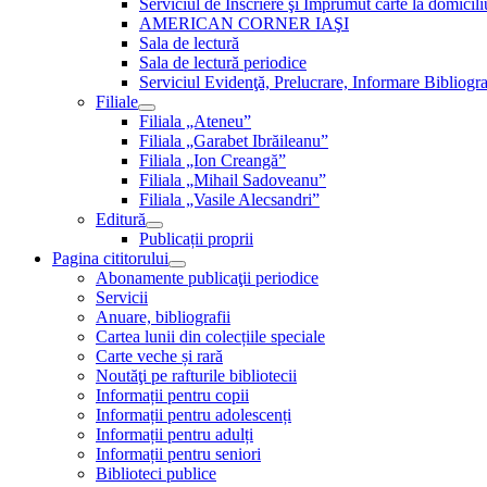
Serviciul de Inscriere şi Împrumut carte la domici
AMERICAN CORNER IAŞI
Sala de lectură
Sala de lectură periodice
Serviciul Evidenţă, Prelucrare, Informare Bibliogra
Filiale
Filiala „Ateneu”
Filiala „Garabet Ibrăileanu”
Filiala „Ion Creangă”
Filiala „Mihail Sadoveanu”
Filiala „Vasile Alecsandri”
Editură
Publicații proprii
Pagina cititorului
Abonamente publicaţii periodice
Servicii
Anuare, bibliografii
Cartea lunii din colecțiile speciale
Carte veche și rară
Noutăţi pe rafturile bibliotecii
Informații pentru copii
Informații pentru adolescenți
Informații pentru adulți
Informații pentru seniori
Biblioteci publice