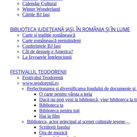
Calendar Cultural
Winter Wonderland
Cărţile BJ Iaşi
BIBLIOTECA JUDEŢEANĂ IAŞI, ÎN ROMÂNIA ŞI ÎN LUME
Carte şi tradiţie românească
Carte românească pretutindeni
Conferințele BJ Iași
Cât de departe e America?
La Izvoarele Înţelepciunii
FESTIVALUL TEODORENII
Festivalul Teodorenii
www.teodorenii.ro
Perfecţionarea şi diversificarea fondului de documente şi a
O carte pentru vârsta a treia
Dacă nu poţi veni la bibliotecă, vine biblioteca la t
Biblioteca ta
Biblioteca pentru toţi
Hai la film
Biblioteca, actor principal al scenei culturale ieşene
Scriitorii Iaşului
Ora de muzică