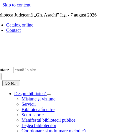
Skip to content
blioteca Judeţeană „Gh. Asachi” Iaşi - 7 august 2026
Catalog online
Contact
tare...
Go to...
Despre bibliotecă
Misiune şi viziune
Servicii
Biblioteca în cifre
Scurt istoric
Manifestul bibliotecii publice
Legea bibliotecilor
Coordonare și îndrumare metodică