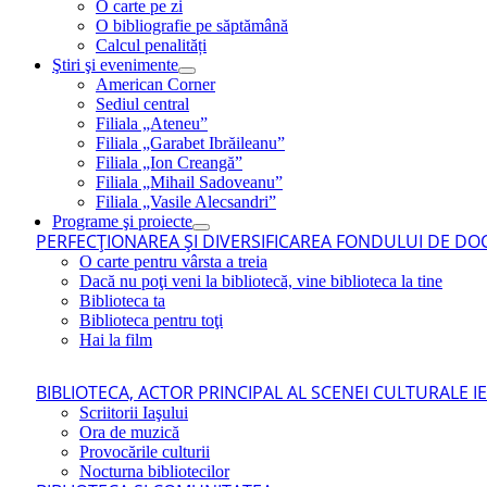
O carte pe zi
O bibliografie pe săptămână
Calcul penalități
Ştiri şi evenimente
American Corner
Sediul central
Filiala „Ateneu”
Filiala „Garabet Ibrăileanu”
Filiala „Ion Creangă”
Filiala „Mihail Sadoveanu”
Filiala „Vasile Alecsandri”
Programe şi proiecte
PERFECŢIONAREA ŞI DIVERSIFICAREA FONDULUI DE DOC
O carte pentru vârsta a treia
Dacă nu poţi veni la bibliotecă, vine biblioteca la tine
Biblioteca ta
Biblioteca pentru toţi
Hai la film
BIBLIOTECA, ACTOR PRINCIPAL AL SCENEI CULTURALE I
Scriitorii Iaşului
Ora de muzică
Provocările culturii
Nocturna bibliotecilor