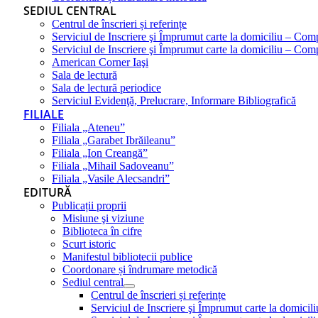
SEDIUL CENTRAL
Centrul de înscrieri și referințe
Serviciul de Inscriere şi Împrumut carte la domiciliu – Com
Serviciul de Inscriere şi Împrumut carte la domiciliu – Co
American Corner Iaşi
Sala de lectură
Sala de lectură periodice
Serviciul Evidenţă, Prelucrare, Informare Bibliografică
FILIALE
Filiala „Ateneu”
Filiala „Garabet Ibrăileanu”
Filiala „Ion Creangă”
Filiala „Mihail Sadoveanu”
Filiala „Vasile Alecsandri”
EDITURĂ
Publicații proprii
Misiune şi viziune
Biblioteca în cifre
Scurt istoric
Manifestul bibliotecii publice
Coordonare și îndrumare metodică
Sediul central
Centrul de înscrieri și referințe
Serviciul de Inscriere şi Împrumut carte la domici