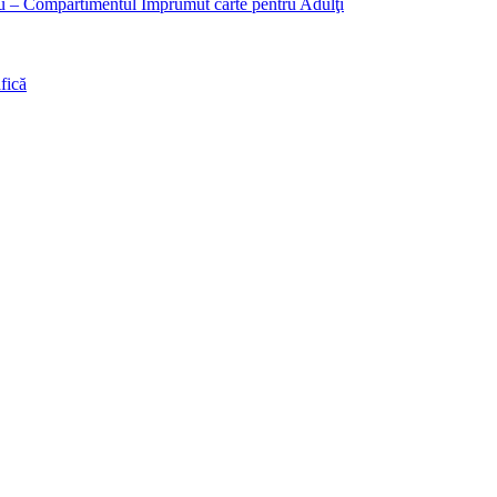
liu – Compartimentul Împrumut carte pentru Adulţi
fică