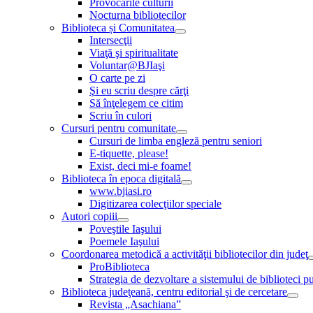
Provocările culturii
Nocturna bibliotecilor
Biblioteca și Comunitatea
Intersecţii
Viaţă şi spiritualitate
Voluntar@BJIaşi
O carte pe zi
Şi eu scriu despre cărţi
Să înţelegem ce citim
Scriu în culori
Cursuri pentru comunitate
Cursuri de limba engleză pentru seniori
E-tiquette, please!
Exist, deci mi-e foame!
Biblioteca în epoca digitală
www.bjiasi.ro
Digitizarea colecţiilor speciale
Autori copiii
Poveştile Iaşului
Poemele Iaşului
Coordonarea metodică a activităţii bibliotecilor din judeţ
ProBiblioteca
Strategia de dezvoltare a sistemului de biblioteci pu
Biblioteca judeţeană, centru editorial şi de cercetare
Revista „Asachiana”