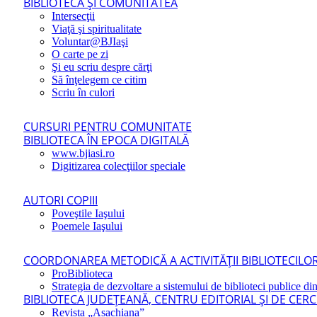
BIBLIOTECA ŞI COMUNITATEA
Intersecţii
Viaţă şi spiritualitate
Voluntar@BJIaşi
O carte pe zi
Şi eu scriu despre cărţi
Să înţelegem ce citim
Scriu în culori
CURSURI PENTRU COMUNITATE
BIBLIOTECA ÎN EPOCA DIGITALĂ
www.bjiasi.ro
Digitizarea colecţiilor speciale
AUTORI COPIII
Poveştile Iaşului
Poemele Iaşului
COORDONAREA METODICĂ A ACTIVITĂŢII BIBLIOTECILOR
ProBiblioteca
Strategia de dezvoltare a sistemului de biblioteci publice din
BIBLIOTECA JUDEŢEANĂ, CENTRU EDITORIAL ŞI DE CER
Revista „Asachiana”