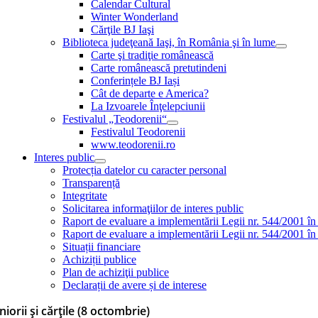
Calendar Cultural
Winter Wonderland
Cărţile BJ Iaşi
Biblioteca judeţeană Iaşi, în România şi în lume
Carte şi tradiţie românească
Carte românească pretutindeni
Conferințele BJ Iași
Cât de departe e America?
La Izvoarele Înţelepciunii
Festivalul „Teodorenii“
Festivalul Teodorenii
www.teodorenii.ro
Interes public
Protecția datelor cu caracter personal
Transparență
Integritate
Solicitarea informaţiilor de interes public
Raport de evaluare a implementării Legii nr. 544/2001 în
Raport de evaluare a implementării Legii nr. 544/2001 în
Situații financiare
Achiziții publice
Plan de achiziţii publice
Declarații de avere și de interese
niorii și cărțile (8 octombrie)