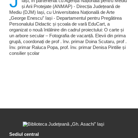
J
Iași, în parteneriat cu Agenția Națională pentru Mediu
și Arii Protejate (ANMAP) - Direcția Județeană de
Mediu (DJM) Iași, cu Universitatea Națională de Arte
„George Enescu” Iași - Departamentul pentru Pregătirea
Personalului Didactic și școala de vară EduCart, a
organizat o nouă întâlnire din cadrul proiectului: O carte și
un arbore secular – Fotografia de vacanță. Elevii din prima
grupă, coordonați de prof . înv. primar Doina Scutaru, prof .
înv. primar Raluca Popa, prof. înv. primar Denisa Pintilie și
consilier școlar
Sediul central