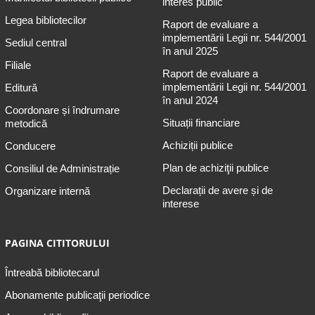
interes public
Legea bibliotecilor
Raport de evaluare a
implementării Legii nr. 544/2001
Sediul central
în anul 2025
Filiale
Raport de evaluare a
implementării Legii nr. 544/2001
Editură
în anul 2024
Coordonare și îndrumare
Situații financiare
metodică
Achiziții publice
Conducere
Plan de achiziţii publice
Consiliul de Administrație
Declarații de avere și de
Organizare internă
interese
PAGINA CITITORULUI
Întreabă bibliotecarul
Abonamente publicaţii periodice