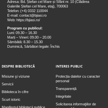
Adresa: Bd. Ștefan cel Mare și Sfânt nr. 10 (Clădirea
Galeriile Ștefan cel Mare, etaj), 700063
Telefon:
(+4) 0332 110044
E-mail:
contact@bjiasi.ro
Web:
https://bjiasi.ro/
Program cu publicul:
Luni: 09.30 – 16.30
Marți – Vineri: 09.00 – 20.00
Sâmbătă: 8.30 – 15.30
Duminică, Sărbători legale: Închis
DESPRE BIBLIOTECĂ
INTERES PUBLIC
Misiune şi viziune
Protecția datelor cu caracter
personal
Servicii
Transparență
Biblioteca în cifre
Integritate
Scurt istoric
Solicitarea informaţiilor de
Manifestul bibliotecii publice