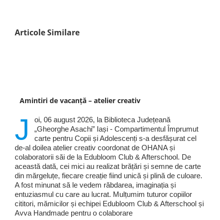
Articole Similare
Amintiri de vacanță – atelier creativ
J
oi, 06 august 2026, la Biblioteca Județeană
„Gheorghe Asachi” Iași - Compartimentul Împrumut
carte pentru Copii și Adolescenți s-a desfășurat cel
de-al doilea atelier creativ coordonat de OHANA și
colaboratorii săi de la Edubloom Club & Afterschool. De
această dată, cei mici au realizat brățări și semne de carte
din mărgeluțe, fiecare creație fiind unică și plină de culoare.
A fost minunat să le vedem răbdarea, imaginația și
entuziasmul cu care au lucrat. Mulțumim tuturor copiilor
cititori, mămicilor și echipei Edubloom Club & Afterschool și
Avva Handmade pentru o colaborare