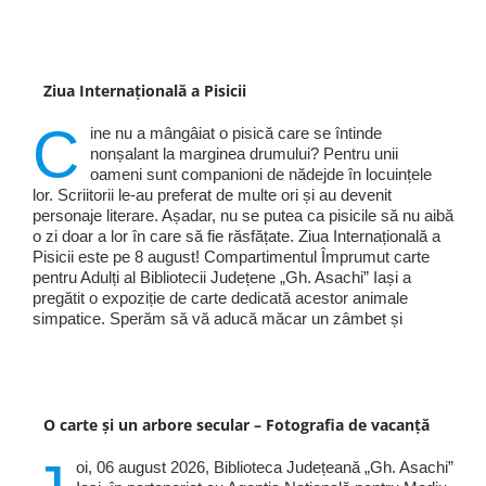
Ziua Internațională a Pisicii
C
ine nu a mângâiat o pisică care se întinde
nonșalant la marginea drumului? Pentru unii
oameni sunt companioni de nădejde în locuințele
lor. Scriitorii le-au preferat de multe ori și au devenit
personaje literare. Așadar, nu se putea ca pisicile să nu aibă
o zi doar a lor în care să fie răsfățate. Ziua Internațională a
Pisicii este pe 8 august! Compartimentul Împrumut carte
pentru Adulți al Bibliotecii Județene „Gh. Asachi” Iași a
pregătit o expoziție de carte dedicată acestor animale
simpatice. Sperăm să vă aducă măcar un zâmbet și
O carte și un arbore secular – Fotografia de vacanță
oi, 06 august 2026, Biblioteca Județeană „Gh. Asachi”