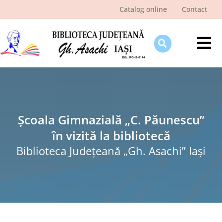
Skip
Catalog online
Contact
to
content
Tog
Nav
Despre bibliotecă
Pagina cititorului
Ştiri şi evenimente
Școala Gimnazială „C. Păunescu”
în vizită la bibliotecă
Programe şi proiecte
Biblioteca Judeţeană „Gh. Asachi” Iaşi
Interes public