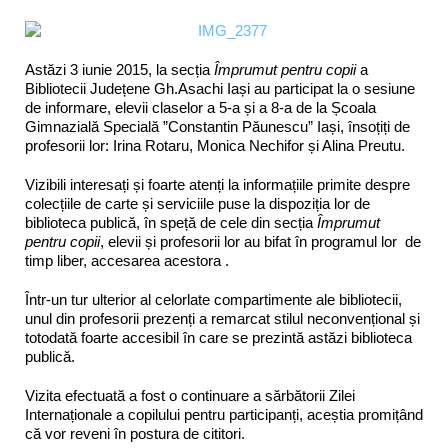
Astăzi 3 iunie 2015, la secția
Împrumut pentru copii
a
Bibliotecii Județene Gh.Asachi Iași au participat la o sesiune
de informare, elevii claselor a 5-a și a 8-a de la Școala
Gimnazială Specială ”Constantin Păunescu” Iași, însoțiți de
profesorii lor: Irina Rotaru, Monica Nechifor și Alina Preutu.
Vizibili interesați și foarte atenți la informațiile primite despre
colecțiile de carte și serviciile puse la dispoziția lor de
biblioteca publică, în speță de cele din secția
Împrumut
pentru copii
, elevii și profesorii lor au bifat în programul lor de
timp liber, accesarea acestora .
Într-un tur ulterior al celorlate compartimente ale bibliotecii,
unul din profesorii prezenți a remarcat stilul neconvențional și
totodată foarte accesibil în care se prezintă astăzi biblioteca
publică.
Vizita efectuată a fost o continuare a sărbătorii Zilei
Internaționale a copilului pentru participanți, aceștia promițând
că vor reveni în postura de cititori.