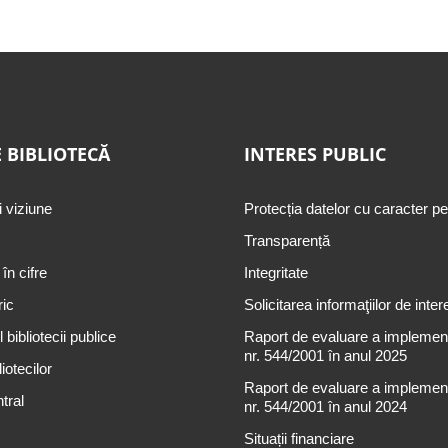
 BIBLIOTECĂ
INTERES PUBLIC
i viziune
Protecția datelor cu caracter p
Transparență
 în cifre
Integritate
ric
Solicitarea informaţiilor de inter
 bibliotecii publice
Raport de evaluare a implementă
nr. 544/2001 în anul 2025
iotecilor
Raport de evaluare a implementă
tral
nr. 544/2001 în anul 2024
Situații financiare