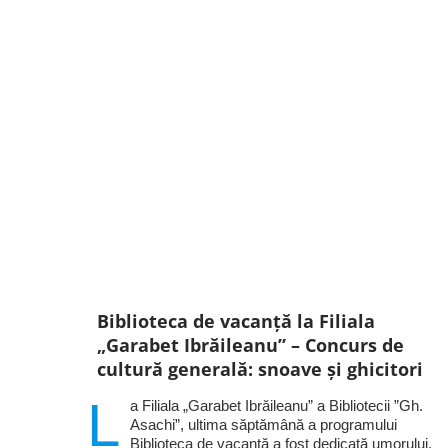
Biblioteca de vacanță la Filiala
„Garabet Ibrăileanu” – Concurs de
cultură generală: snoave și ghicitori
L
a Filiala „Garabet Ibrăileanu” a Bibliotecii ”Gh.
Asachi”, ultima săptămână a programului
Biblioteca de vacanță a fost dedicată umorului,