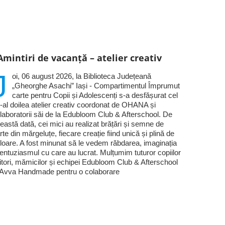
Amintiri de vacanță – atelier creativ
J
oi, 06 august 2026, la Biblioteca Județeană
„Gheorghe Asachi” Iași - Compartimentul Împrumut
carte pentru Copii și Adolescenți s-a desfășurat cel
-al doilea atelier creativ coordonat de OHANA și
laboratorii săi de la Edubloom Club & Afterschool. De
eastă dată, cei mici au realizat brățări și semne de
rte din mărgeluțe, fiecare creație fiind unică și plină de
loare. A fost minunat să le vedem răbdarea, imaginația
 entuziasmul cu care au lucrat. Mulțumim tuturor copiilor
titori, mămicilor și echipei Edubloom Club & Afterschool
 Avva Handmade pentru o colaborare