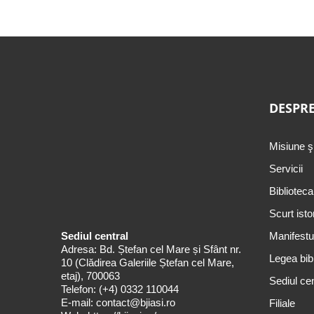
DESPRE
Misiune ş
Servicii
Biblioteca
Scurt isto
Sediul central
Manifestul
Adresa: Bd. Ștefan cel Mare și Sfânt nr.
Legea bibl
10 (Clădirea Galeriile Ștefan cel Mare,
etaj), 700063
Sediul cen
Telefon:
(+4) 0332 110044
E-mail:
contact@bjiasi.ro
Filiale