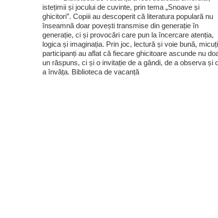
istețimii și jocului de cuvinte, prin tema „Snoave și
ghicitori”. Copiii au descoperit că literatura populară nu
înseamnă doar povești transmise din generație în
generație, ci și provocări care pun la încercare atenția,
logica și imaginația. Prin joc, lectură și voie bună, micuți
participanți au aflat că fiecare ghicitoare ascunde nu do
un răspuns, ci și o invitație de a gândi, de a observa și 
a învăța. Biblioteca de vacanță