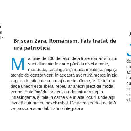
i
ar
de
Briscan Zara, Românism. Fals tratat de
ură patriotică
M
ai bine de 100 de feluri de a fi ale românismului
de
sunt disecate în carte până la nivel atomic,
co
măsurate, catalogate și reasamblate cu grijă și
ac
atenție de ceasornicar. În această aventură merge în zig-
ca
zag, cu trimiteri de un curaj care te năucește. Te întrebi
cu
dacă uneori este liberal rebel, iar alteori preot de modă
și
veche. Este îngăduitor acolo unde unii ar aștepta
ci
intrasingența, și taie în carne vie în alte locuri, unde alții
și
invocă cutume de neschimbat. De aceea cartea de față
va provoca scandal. Este o integrală a