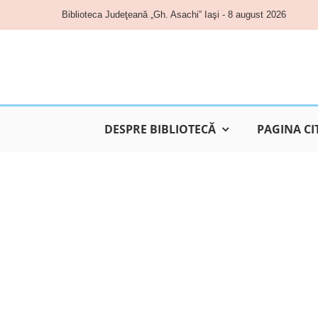
Skip
Biblioteca Judeţeană „Gh. Asachi” Iaşi - 8 august 2026
to
content
DESPRE BIBLIOTECĂ
PAGINA CI