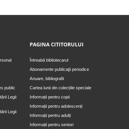
PAGINA CITITORULUI
ersonal
Întreabă bibliotecarul
Abonamente publicaţii periodice
Anuare, bibliografii
es public
Cartea lunii din colecțiile speciale
rii Legii
Informații pentru copii
Informații pentru adolescenți
rii Legii
Informații pentru adulți
Informații pentru seniori