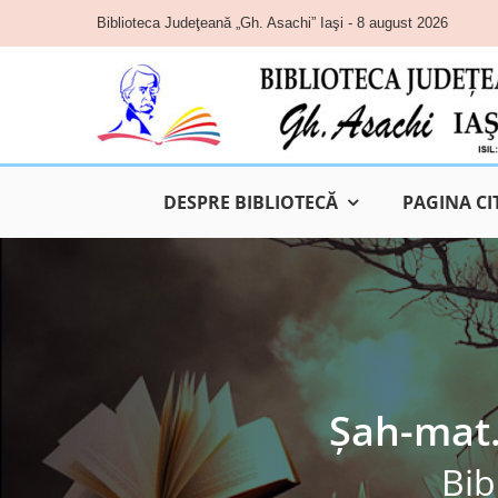
Skip
Biblioteca Judeţeană „Gh. Asachi” Iaşi - 8 august 2026
to
content
DESPRE BIBLIOTECĂ
PAGINA CI
Șah-mat…
Bib