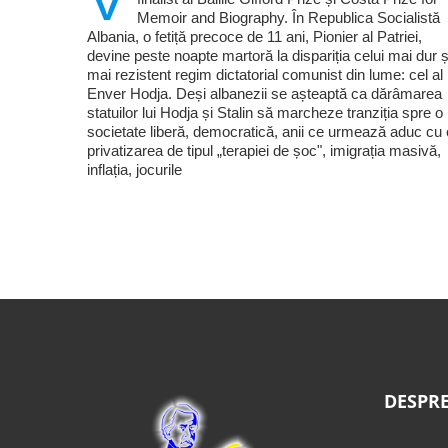
Memoir and Biography. În Republica Socialistă
Albania, o fetiță precoce de 11 ani, Pionier al Patriei,
devine peste noapte martoră la dispariția celui mai dur ș
mai rezistent regim dictatorial comunist din lume: cel al 
Enver Hodja. Deși albanezii se așteaptă ca dărâmarea
statuilor lui Hodja și Stalin să marcheze tranziția spre o
societate liberă, democratică, anii ce urmează aduc cu 
privatizarea de tipul „terapiei de șoc", imigrația masivă,
inflația, jocurile
DESPRE