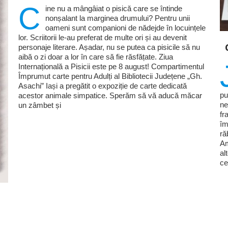
C
ine nu a mângâiat o pisică care se întinde
nonșalant la marginea drumului? Pentru unii
oameni sunt companioni de nădejde în locuințele
lor. Scriitorii le-au preferat de multe ori și au devenit
personaje literare. Așadar, nu se putea ca pisicile să nu
aibă o zi doar a lor în care să fie răsfățate. Ziua
Internațională a Pisicii este pe 8 august! Compartimentul
Împrumut carte pentru Adulți al Bibliotecii Județene „Gh.
Asachi” Iași a pregătit o expoziție de carte dedicată
pu
acestor animale simpatice. Sperăm să vă aducă măcar
ne
un zâmbet și
fr
îm
ră
Am
al
ce