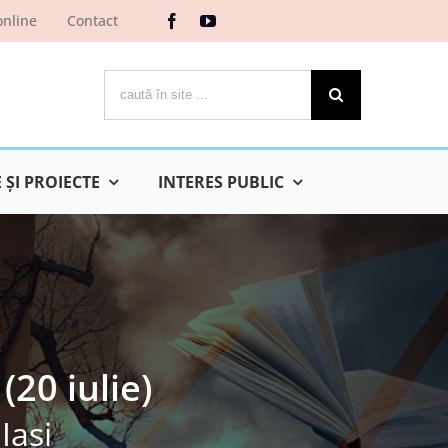
online
Contact
Cautare...
ŞI PROIECTE
INTERES PUBLIC
20 iulie)
Iaşi