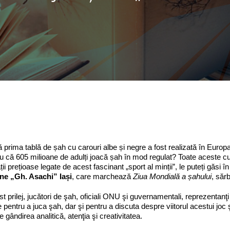
că prima tablă de șah cu carouri albe și negre a fost realizată în Europ
u că 605 milioane de adulți joacă șah în mod regulat? Toate aceste cu
ții prețioase legate de acest fascinant „sport al minții”, le puteți găsi î
ne „Gh. Asachi” Iași
, care marchează
Ziua Mondială a șahului
, sărb
t prilej, jucători de şah, oficiali ONU şi guvernamentali, reprezentanţi 
re pentru a juca şah, dar şi pentru a discuta despre viitorul acestui j
e gândirea analitică, atenţia şi creativitatea.