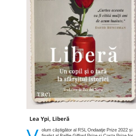
Lea Ypi, Liberă
V
olum câștigător al RSL Ondaatje Prize 2022 și
finalist al Baillie Gifford Prize și Costa Prize for