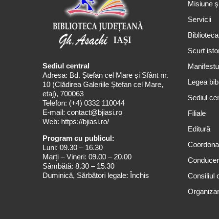
Misiune ş
Servicii
Biblioteca
Scurt isto
Sediul central
Manifestul
Adresa: Bd. Ștefan cel Mare și Sfânt nr.
Legea bibl
10 (Clădirea Galeriile Ștefan cel Mare,
etaj), 700063
Sediul cen
Telefon:
(+4) 0332 110044
E-mail:
contact@bjiasi.ro
Filiale
Web:
https://bjiasi.ro/
Editură
Program cu publicul:
Coordona
Luni: 09.30 – 16.30
Marți – Vineri: 09.00 – 20.00
Conduce
Sâmbătă: 8.30 – 15.30
Duminică, Sărbători legale: Închis
Consiliul 
Organizar