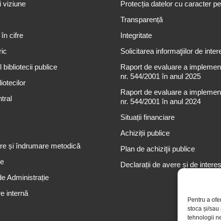
i viziune
Protecția datelor cu caracter p
Transparență
 în cifre
Integritate
ric
Solicitarea informaţiilor de inter
 bibliotecii publice
Raport de evaluare a implementă
nr. 544/2001 în anul 2025
iotecilor
Raport de evaluare a implementă
tral
nr. 544/2001 în anul 2024
Situații financiare
Achiziții publice
re și îndrumare metodică
Plan de achiziţii publice
re
Declarații de avere și de intere
de Administrație
e internă
Pentru a ofe
stoca și/sau
tehnologii n