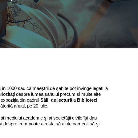
a în 1090 sau că maeștrii de șah te pot învinge legați la
riozități despre lumea șahului precum și multe alte
n expoziția din cadrul
Sălii de lectură
a
Bibliotecii
ătorită anual, pe 20 iulie.
ai mediului academic şi ai societăţii civile îşi dau
oc şi despre cum poate acesta să ajute oamenii să-şi