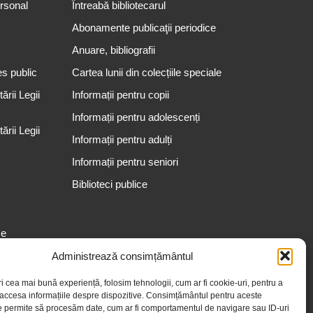
ersonal
Întreabă bibliotecarul
Abonamente publicaţii periodice
Anuare, bibliografii
es public
Cartea lunii din colecțiile speciale
rii Legii
Informații pentru copii
Informații pentru adolescenți
rii Legii
Informații pentru adulți
Informații pentru seniori
Biblioteci publice
se
Administrează consimțământul
ri cea mai bună experiență, folosim tehnologii, cum ar fi cookie-uri, pentru a
 accesa informațiile despre dispozitive. Consimțământul pentru aceste
e permite să procesăm date, cum ar fi comportamentul de navigare sau ID-uri