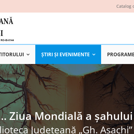
Catalog 
TITORULUI
ŞTIRI ŞI EVENIMENTE
PROGRAME 
 Ziua Mondială a șahului (
lioteca Judeţeană „Gh. Asachi” 