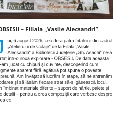
OBSESII – Filiala „Vasile Alecsandri”
J
oi, 6 august 2026, cea de-a patra întâlnire din cadrul
„Atelierului de Colaje” de la Filiala „Vasile
Alecsandri” a Bibliotecii Județene „Gh. Asachi” ne-a
rtat într-o nouă explorare - OBSESII. De data aceasta
-am jucat cu chipuri și cuvinte, descoperind cum
agmente aparent fără legătură pot spune o poveste
preună. Am învățat să lucrăm în etape, să ne antrenăm
bdarea și să lăsăm fiecare strat să-și găsească locul.
 îmbinat materiale diferite – suport de hârtie, paiete și
te detalii – pentru a crea compoziții care vorbesc despre
ea ce