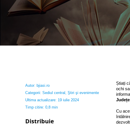
Știați 
Autor:
bjiasi.ro
ochi sa
Categorii:
Sediul central
,
Ştiri şi evenimente
informa
Județe
Ultima actualizare: 19 iulie 2024
Timp citire: 0,8 min
Cu aces
întâlni
Distribuie
dezvolt