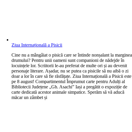
Ziua Internațională a Pisicii
C
ine nu a mângâiat o pisică care se întinde nonșalant la margine
drumului? Pentru unii oameni sunt companioni de nădejde în
locuințele lor. Scriitorii le-au preferat de multe ori și au devenit
personaje literare. Așadar, nu se putea ca pisicile să nu aibă o zi
doar a lor în care să fie răsfățate. Ziua Internațională a Pisicii este
pe 8 august! Compartimentul Împrumut carte pentru Adulți al
Bibliotecii Județene „Gh. Asachi” Iași a pregătit o expoziție de
carte dedicată acestor animale simpatice. Sperăm să vă aducă
măcar un zâmbet și