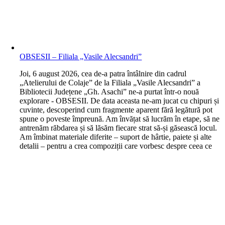
OBSESII – Filiala „Vasile Alecsandri”
J
oi, 6 august 2026, cea de-a patra întâlnire din cadrul
„Atelierului de Colaje” de la Filiala „Vasile Alecsandri” a
Bibliotecii Județene „Gh. Asachi” ne-a purtat într-o nouă
explorare - OBSESII. De data aceasta ne-am jucat cu chipuri și
cuvinte, descoperind cum fragmente aparent fără legătură pot
spune o poveste împreună. Am învățat să lucrăm în etape, să ne
antrenăm răbdarea și să lăsăm fiecare strat să-și găsească locul.
Am îmbinat materiale diferite – suport de hârtie, paiete și alte
detalii – pentru a crea compoziții care vorbesc despre ceea ce