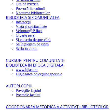
Ora de muzică
Provocările culturii
Nocturna bibliotecilor
BIBLIOTECA ŞI COMUNITATEA
Intersecţii
Viaţă şi spiritualitate
Voluntar@BJIaşi
O carte pe zi
Şi eu scriu despre cărţi
Să înţelegem ce citim
Scriu în culori
CURSURI PENTRU COMUNITATE
BIBLIOTECA ÎN EPOCA DIGITALĂ
www.bjiasi.ro
Digitizarea colecţiilor speciale
AUTORI COPIII
Poveştile Iaşului
Poemele Iaşului
COORDONAREA METODICĂ A ACTIVITĂŢII BIBLIOTECILOR