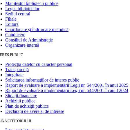
Manifestul bibliotecii publice
Legea bibliotecilor
Sediul central
Filiale
Editură
Coordonare și îndrumare metodică
Conducere
Consiliul de Administrație
Organizare internă
ERES PUBLIC
Protecția datelor cu caracter personal
Transparență
Integritate
Solicitarea informaţiilor de interes public
Raport de evaluare a implementării Legii nr. 544/2001 în anul 2025
Raport de evaluare a implementării Legii nr. 544/2001 în anul 2024
Situații financiare
Achiziții publice
Plan de achiziţii publice
Declarații de avere și de interese
INA CITITORULUI