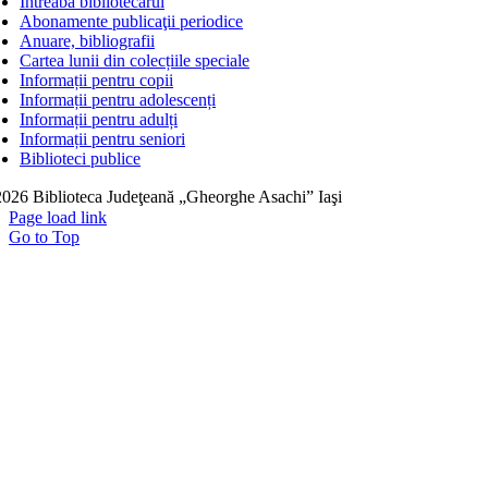
Întreabă bibliotecarul
Abonamente publicaţii periodice
Anuare, bibliografii
Cartea lunii din colecțiile speciale
Informații pentru copii
Informații pentru adolescenți
Informații pentru adulți
Informații pentru seniori
Biblioteci publice
026 Biblioteca Judeţeană „Gheorghe Asachi” Iaşi
Page load link
Go to Top