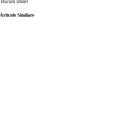
Bucurii sfinte!
Articole Similare