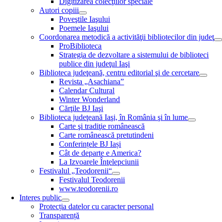
Digitizarea colecţiilor speciale
Autori copiii
Poveştile Iaşului
Poemele Iaşului
Coordonarea metodică a activităţii bibliotecilor din judeţ
ProBiblioteca
Strategia de dezvoltare a sistemului de biblioteci
publice din judeţul Iaşi
Biblioteca judeţeană, centru editorial şi de cercetare
Revista „Asachiana”
Calendar Cultural
Winter Wonderland
Cărţile BJ Iaşi
Biblioteca judeţeană Iaşi, în România şi în lume
Carte şi tradiţie românească
Carte românească pretutindeni
Conferințele BJ Iași
Cât de departe e America?
La Izvoarele Înţelepciunii
Festivalul „Teodorenii“
Festivalul Teodorenii
www.teodorenii.ro
Interes public
Protecția datelor cu caracter personal
Transparență