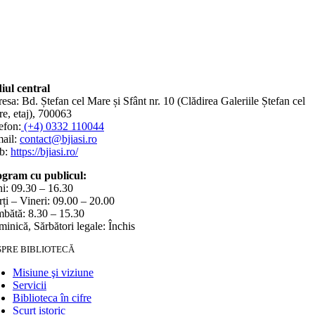
iul central
esa: Bd. Ștefan cel Mare și Sfânt nr. 10 (Clădirea Galeriile Ștefan cel
e, etaj), 700063
efon:
(+4) 0332 110044
ail:
contact@bjiasi.ro
b:
https://bjiasi.ro/
gram cu publicul:
i: 09.30 – 16.30
ți – Vineri: 09.00 – 20.00
bătă: 8.30 – 15.30
inică, Sărbători legale: Închis
SPRE BIBLIOTECĂ
Misiune şi viziune
Servicii
Biblioteca în cifre
Scurt istoric