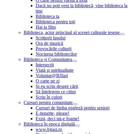
O carte pentru vârsta a treia
Dacă nu poţi veni la bibliotecă, vine biblioteca la
tine
Biblioteca ta
Biblioteca pentru toţi
Hai la film
Biblioteca, actor principal al scenei culturale ieşene
Scriitorii Iaşului
Ora de muzică
Provocările culturii
Nocturna bibliotecilor
Biblioteca și Comunitatea
Intersecţii
Viaţă şi spiritualitate
Voluntar@BJIaşi
O carte pe zi
Şi eu scriu despre cărţi
Să înţelegem ce citim
Scriu în culori
Cursuri pentru comunitate
Cursuri de limba engleză pentru seniori
E-tiquette, please!
Exist, deci mi-e foame!
Biblioteca în epoca digitală
www.bjiasi.ro