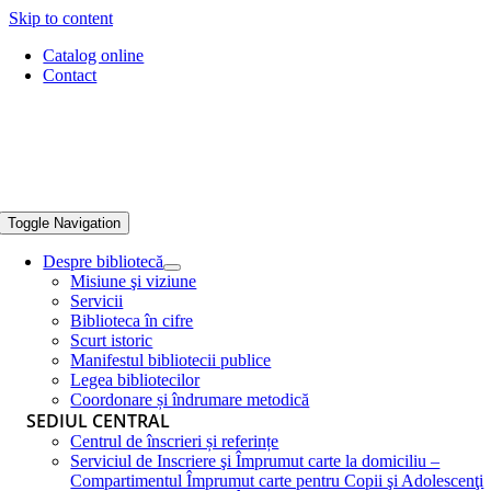
Skip to content
Catalog online
Contact
Toggle Navigation
Despre bibliotecă
Misiune şi viziune
Servicii
Biblioteca în cifre
Scurt istoric
Manifestul bibliotecii publice
Legea bibliotecilor
Coordonare și îndrumare metodică
SEDIUL CENTRAL
Centrul de înscrieri și referințe
Serviciul de Inscriere şi Împrumut carte la domiciliu –
Compartimentul Împrumut carte pentru Copii şi Adolescenţi