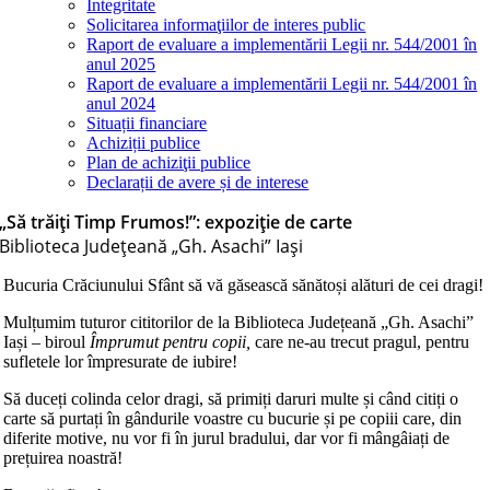
Integritate
Solicitarea informaţiilor de interes public
Raport de evaluare a implementării Legii nr. 544/2001 în
anul 2025
Raport de evaluare a implementării Legii nr. 544/2001 în
anul 2024
Situații financiare
Achiziții publice
Plan de achiziţii publice
Declarații de avere și de interese
„Să trăiți Timp Frumos!”: expoziție de carte
Biblioteca Judeţeană „Gh. Asachi” Iaşi
Bucuria Crăciunului Sfânt să vă găsească sănătoși alături de cei dragi!
Mulțumim tuturor cititorilor de la Biblioteca Județeană „Gh. Asachi”
Iași – biroul
Împrumut pentru copii,
care ne-au trecut pragul, pentru
sufletele lor împresurate de iubire!
Să duceți colinda celor dragi, să primiți daruri multe și când citiți o
carte să purtați în gândurile voastre cu bucurie și pe copiii care, din
diferite motive, nu vor fi în jurul bradului, dar vor fi mângâiați de
prețuirea noastră!