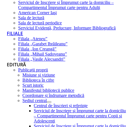
Serviciul de Inscriere şi Împrumut carte la domiciliu –
Compartimentul Împrumut carte pentru Adulţi
American Corner Iaşi
Sala de lectură
Sala de lectură periodice
Serviciul Evidenţă, Prelucrare, Informare Bibliografică
FILIALE
Filiala „Ateneu”
Filiala „Garabet Ibrăileanu”
Filiala „Ion Creangă”
Filiala „Mihail Sadoveanu”
Filiala „Vasile Alecsandri”
EDITURĂ
Publicații proprii
Misiune şi viziune
Biblioteca în cifre
Scurt istoric
Manifestul bibliotecii publice
Coordonare și îndrumare metodică
Sediul central
Centrul de înscrieri și referințe
Serviciul de Inscriere şi Împrumut carte la domiciliu
– Compartimentul Împrumut carte pentru Copii şi
Adolescenţi
Serviciul de Inscriere şi Împrumut carte la domiciliu