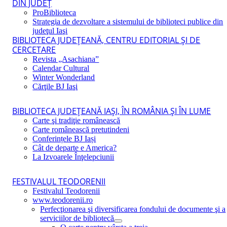
DIN JUDEŢ
ProBiblioteca
Strategia de dezvoltare a sistemului de biblioteci publice din
judeţul Iaşi
BIBLIOTECA JUDEŢEANĂ, CENTRU EDITORIAL ŞI DE
CERCETARE
Revista „Asachiana”
Calendar Cultural
Winter Wonderland
Cărţile BJ Iaşi
BIBLIOTECA JUDEŢEANĂ IAŞI, ÎN ROMÂNIA ŞI ÎN LUME
Carte şi tradiţie românească
Carte românească pretutindeni
Conferințele BJ Iași
Cât de departe e America?
La Izvoarele Înţelepciunii
FESTIVALUL TEODORENII
Festivalul Teodorenii
www.teodorenii.ro
Perfecţionarea şi diversificarea fondului de documente şi a
serviciilor de bibliotecă