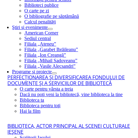
Biblioteci publice
O carte pe zi
O bibliografie pe săptămână
Calcul penalități
Ştiri şi evenimente
American Corner
Sediul central
Filiala „Ateneu”
Filiala „Garabet Ibrăileanu”
Filiala „Ion Creangă”
Filiala „Mihail Sadoveanu”
Filiala „Vasile Alecsandri”
Programe şi proiecte
PERFECŢIONAREA ŞI DIVERSIFICAREA FONDULUI DE
DOCUMENTE ŞI A SERVICIILOR DE BIBLIOTECĂ
O carte pentru vârsta a treia
Dacă nu poţi veni la bibliotecă, vine biblioteca la tine
Biblioteca ta
Biblioteca pentru toţi
Hai la film
BIBLIOTECA, ACTOR PRINCIPAL AL SCENEI CULTURALE
IEŞENE
Scriitorii Iaşului