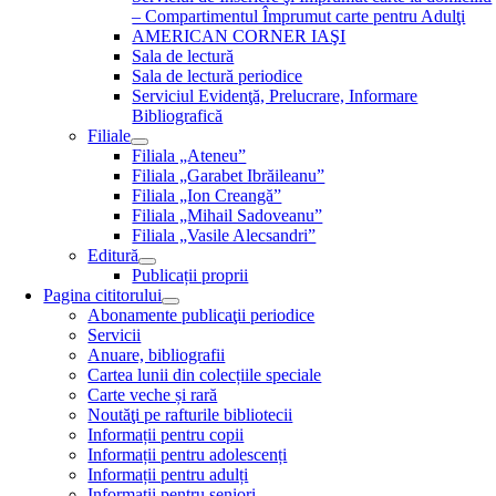
– Compartimentul Împrumut carte pentru Adulţi
AMERICAN CORNER IAŞI
Sala de lectură
Sala de lectură periodice
Serviciul Evidenţă, Prelucrare, Informare
Bibliografică
Filiale
Filiala „Ateneu”
Filiala „Garabet Ibrăileanu”
Filiala „Ion Creangă”
Filiala „Mihail Sadoveanu”
Filiala „Vasile Alecsandri”
Editură
Publicații proprii
Pagina cititorului
Abonamente publicaţii periodice
Servicii
Anuare, bibliografii
Cartea lunii din colecțiile speciale
Carte veche și rară
Noutăţi pe rafturile bibliotecii
Informații pentru copii
Informații pentru adolescenți
Informații pentru adulți
Informații pentru seniori