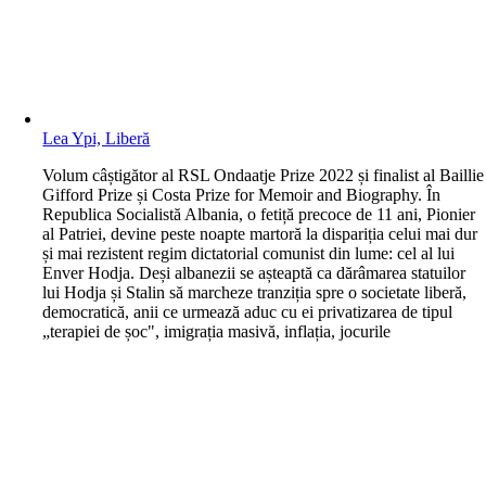
Lea Ypi, Liberă
V
olum câștigător al RSL Ondaatje Prize 2022 și finalist al Baillie
Gifford Prize și Costa Prize for Memoir and Biography. În
Republica Socialistă Albania, o fetiță precoce de 11 ani, Pionier
al Patriei, devine peste noapte martoră la dispariția celui mai dur
și mai rezistent regim dictatorial comunist din lume: cel al lui
Enver Hodja. Deși albanezii se așteaptă ca dărâmarea statuilor
lui Hodja și Stalin să marcheze tranziția spre o societate liberă,
democratică, anii ce urmează aduc cu ei privatizarea de tipul
„terapiei de șoc", imigrația masivă, inflația, jocurile