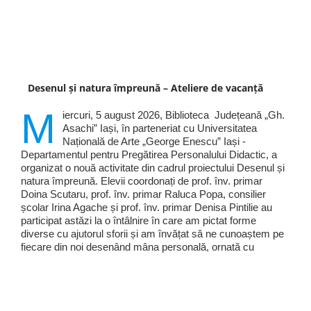
Desenul și natura împreună – Ateliere de vacanță
M
iercuri, 5 august 2026, Biblioteca Județeană „Gh.
Asachi” Iași, în parteneriat cu Universitatea
Națională de Arte „George Enescu” Iași -
Departamentul pentru Pregătirea Personalului Didactic, a
organizat o nouă activitate din cadrul proiectului Desenul și
natura împreună. Elevii coordonați de prof. înv. primar
Doina Scutaru, prof. înv. primar Raluca Popa, consilier
școlar Irina Agache și prof. înv. primar Denisa Pintilie au
participat astăzi la o întâlnire în care am pictat forme
diverse cu ajutorul sforii și am învățat să ne cunoaștem pe
fiecare din noi desenând mâna personală, ornată cu