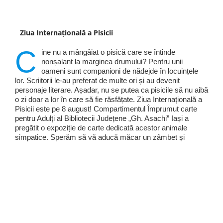
Ziua Internațională a Pisicii
C
ine nu a mângâiat o pisică care se întinde
nonșalant la marginea drumului? Pentru unii
oameni sunt companioni de nădejde în locuințele
lor. Scriitorii le-au preferat de multe ori și au devenit
personaje literare. Așadar, nu se putea ca pisicile să nu aibă
o zi doar a lor în care să fie răsfățate. Ziua Internațională a
Pisicii este pe 8 august! Compartimentul Împrumut carte
pentru Adulți al Bibliotecii Județene „Gh. Asachi” Iași a
pregătit o expoziție de carte dedicată acestor animale
simpatice. Sperăm să vă aducă măcar un zâmbet și