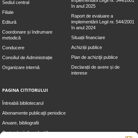
implementării Legii nr. 544/2001
Sediul central
în anul 2025
Filiale
Raport de evaluare a
implementării Legii nr. 544/2001
Editură
în anul 2024
Coordonare și îndrumare
Situații financiare
metodică
Achiziții publice
Conducere
Plan de achiziţii publice
Consiliul de Administrație
Declarații de avere și de
Organizare internă
interese
PAGINA CITITORULUI
Întreabă bibliotecarul
Abonamente publicaţii periodice
Anuare, bibliografii
Cartea lunii din colecțiile