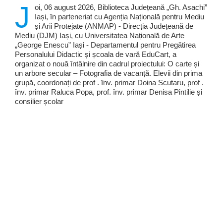
J
oi, 06 august 2026, Biblioteca Județeană „Gh. Asachi”
Iași, în parteneriat cu Agenția Națională pentru Mediu
și Arii Protejate (ANMAP) - Direcția Județeană de
Mediu (DJM) Iași, cu Universitatea Națională de Arte
„George Enescu” Iași - Departamentul pentru Pregătirea
Personalului Didactic și școala de vară EduCart, a
organizat o nouă întâlnire din cadrul proiectului: O carte și
un arbore secular – Fotografia de vacanță. Elevii din prima
grupă, coordonați de prof . înv. primar Doina Scutaru, prof .
înv. primar Raluca Popa, prof. înv. primar Denisa Pintilie și
consilier școlar