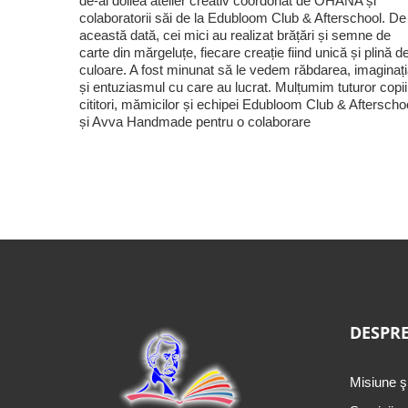
de-al doilea atelier creativ coordonat de OHANA și
colaboratorii săi de la Edubloom Club & Afterschool. De
această dată, cei mici au realizat brățări și semne de
carte din mărgeluțe, fiecare creație fiind unică și plină d
culoare. A fost minunat să le vedem răbdarea, imaginaț
și entuziasmul cu care au lucrat. Mulțumim tuturor copii
cititori, mămicilor și echipei Edubloom Club & Afterscho
și Avva Handmade pentru o colaborare
DESPRE
Misiune ş