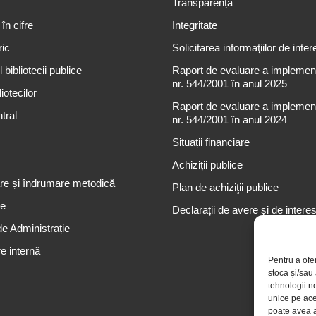
Transparență
 în cifre
Integritate
ric
Solicitarea informaţiilor de inter
 bibliotecii publice
Raport de evaluare a implementă
nr. 544/2001 în anul 2025
iotecilor
Raport de evaluare a implementă
tral
nr. 544/2001 în anul 2024
Situații financiare
Achiziții publice
re și îndrumare metodică
Plan de achiziţii publice
re
Declarații de avere și de intere
de Administrație
e internă
Pentru a ofe
stoca și/sau
tehnologii n
unice pe ace
poate avea a