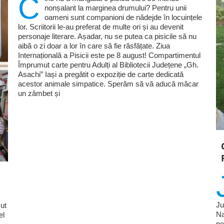
C
nonșalant la marginea drumului? Pentru unii
oameni sunt companioni de nădejde în locuințele
lor. Scriitorii le-au preferat de multe ori și au devenit
personaje literare. Așadar, nu se putea ca pisicile să nu
aibă o zi doar a lor în care să fie răsfățate. Ziua
Internațională a Pisicii este pe 8 august! Compartimentul
Împrumut carte pentru Adulți al Bibliotecii Județene „Gh.
Asachi” Iași a pregătit o expoziție de carte dedicată
acestor animale simpatice. Sperăm să vă aducă măcar
un zâmbet și
Ju
ut
Na
el
pe