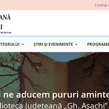
Catalog 
TITORULUI
ŞTIRI ŞI EVENIMENTE
PROGRAME 
ă ne aducem pururi amint
lioteca Judeţeană „Gh. Asachi” 