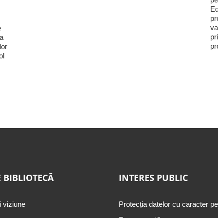
Ed
pr
va
e
pr
ia
pr
lor
ol
 BIBLIOTECĂ
INTERES PUBLIC
i viziune
Protecția datelor cu caracter p