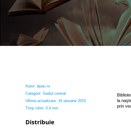
Autor:
bjiasi.ro
Categorii:
Sediul central
Bibliot
la naşt
Ultima actualizare: 16 ianuarie 2015
prin ve
Timp citire: 0,4 min
Distribuie