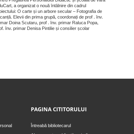
uCart, a organizat o nouă întâlnire din cadrul
oiectului: O carte și un arbore secular – Fotografia de
canță. Elevii din prima grupă, coordonați de prof . înv.
imar Doina Scutaru, prof . înv. primar Raluca Popa,
of. înv. primar Denisa Pintilie și consilier școlar
PAGINA CITITORULUI
ersonal
Întreabă bibliotecarul