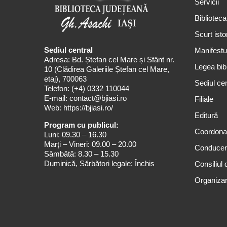
Servicii
Biblioteca
Scurt isto
Sediul central
Manifestul
Adresa: Bd. Ștefan cel Mare și Sfânt nr.
Legea bibl
10 (Clădirea Galeriile Ștefan cel Mare,
etaj), 700063
Sediul cen
Telefon:
(+4) 0332 110044
E-mail:
contact@bjiasi.ro
Filiale
Web:
https://bjiasi.ro/
Editură
Program cu publicul:
Coordona
Luni: 09.30 – 16.30
Marți – Vineri: 09.00 – 20.00
Conduce
Sâmbătă: 8.30 – 15.30
Duminică, Sărbători legale: Închis
Consiliul 
Organizar