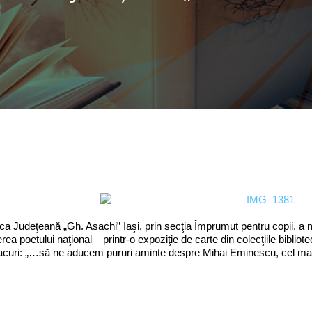
eca Judeţeană „Gh. Asachi” Iaşi, prin secţia Împrumut pentru copii, a 
erea poetului naţional – printr-o expoziţie de carte din colecţiile bibl
acuri: „…să ne aducem pururi aminte despre Mihai Eminescu, cel mai al