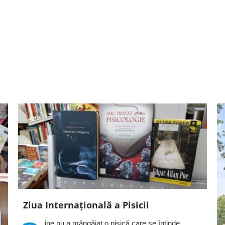
Ziua Internațională a Pisicii
ine nu a mângâiat o pisică care se întinde