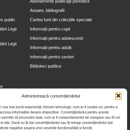
Abonamente publicaţii periodice
Anuare, bibliografii
es public
Cartea lunii din colecțiile speciale
rii Legii
Informații pentru copii
Informații pentru adolescenți
rii Legii
Informații pentru adulți
Informații pentru seniori
Biblioteci publice
se
Administrează consimțământul
ri cea mai bună experiență, folosim tehnologii, cum ar fi cookie-uri, pentru a
 accesa informațiile despre dispozitive. Consimțământul pentru aceste
e permite să procesăm date, cum ar fi comportamentul de navigare sau ID-uri
st site. Dacă nu îți dai consimțământul sau îți retragi consimțământul dat
fecte negative asupra unor anumite funcționalități și funcții.