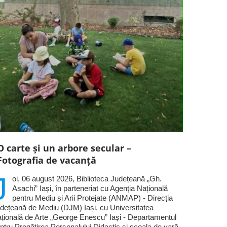
O carte și un arbore secular –
Fotografia de vacanță
J
oi, 06 august 2026, Biblioteca Județeană „Gh.
Asachi” Iași, în parteneriat cu Agenția Națională
pentru Mediu și Arii Protejate (ANMAP) - Direcția
dețeană de Mediu (DJM) Iași, cu Universitatea
țională de Arte „George Enescu” Iași - Departamentul
ntru Pregătirea Personalului Didactic și școala de vară