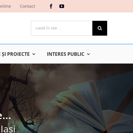
online
Contact
Cautare...
ŞI PROIECTE
INTERES PUBLIC
e…
Iaşi