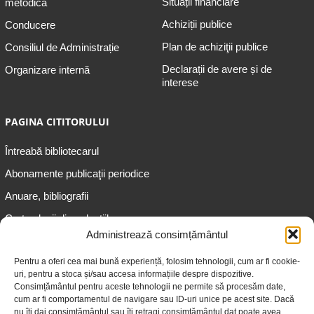
Situații financiare
metodică
Achiziții publice
Conducere
Plan de achiziţii publice
Consiliul de Administrație
Declarații de avere și de
Organizare internă
interese
PAGINA CITITORULUI
Întreabă bibliotecarul
Abonamente publicaţii periodice
Anuare, bibliografii
Cartea lunii din colecțiile
speciale
Administrează consimțământul
Informații pentru copii
Pentru a oferi cea mai bună experiență, folosim tehnologii, cum ar fi cookie-
uri, pentru a stoca și/sau accesa informațiile despre dispozitive.
Informații pentru adolescenți
Consimțământul pentru aceste tehnologii ne permite să procesăm date,
Informații pentru adulți
cum ar fi comportamentul de navigare sau ID-uri unice pe acest site. Dacă
nu îți dai consimțământul sau îți retragi consimțământul dat poate avea