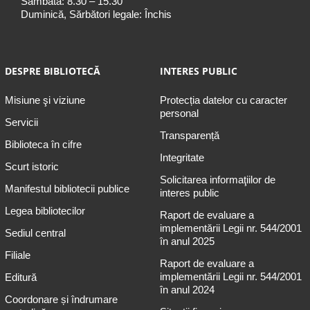
Sâmbătă: 8.30 – 15.30
Duminică, Sărbători legale: Închis
DESPRE BIBLIOTECĂ
INTERES PUBLIC
Misiune şi viziune
Protecția datelor cu caracter
personal
Servicii
Transparență
Biblioteca în cifre
Integritate
Scurt istoric
Solicitarea informaţiilor de
Manifestul bibliotecii publice
interes public
Legea bibliotecilor
Raport de evaluare a
implementării Legii nr. 544/2001
Sediul central
în anul 2025
Filiale
Raport de evaluare a
implementării Legii nr. 544/2001
Editură
în anul 2024
Coordonare și îndrumare