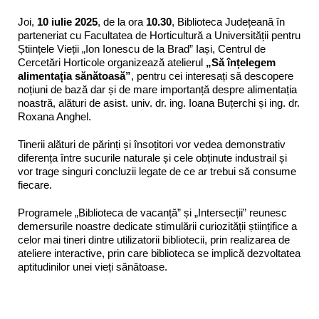
Joi,
10 iulie 2025
, de la ora
10.30
, Biblioteca Județeană în
parteneriat cu Facultatea de Horticultură a Universității pentru
Științele Vieții „Ion Ionescu de la Brad” Iași, Centrul de
Cercetări Horticole organizează atelierul
„
Să înțelegem
alimentația sănătoasă”
, pentru cei interesați să descopere
noțiuni de bază dar și de mare importanță despre alimentația
noastră, alături de asist. univ. dr. ing. Ioana Buțerchi și ing. dr.
Roxana Anghel.
Tinerii alături de părinți și însoțitori vor vedea demonstrativ
diferența între sucurile naturale și cele obținute industrail și
vor trage singuri concluzii legate de ce ar trebui să consume
fiecare.
Programele „Biblioteca de vacanță” și „Intersecții” reunesc
demersurile noastre dedicate stimulării curiozității științifice a
celor mai tineri dintre utilizatorii bibliotecii, prin realizarea de
ateliere interactive, prin care biblioteca se implică dezvoltatea
aptitudinilor unei vieți sănătoase.