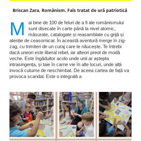
Briscan Zara, Românism. Fals tratat de ură patriotică
M
ai bine de 100 de feluri de a fi ale românismului
sunt disecate în carte până la nivel atomic,
măsurate, catalogate și reasamblate cu grijă și
atenție de ceasornicar. În această aventură merge în zig-
zag, cu trimiteri de un curaj care te năucește. Te întrebi
dacă uneori este liberal rebel, iar alteori preot de modă
veche. Este îngăduitor acolo unde unii ar aștepta
intrasingența, și taie în carne vie în alte locuri, unde alții
invocă cutume de neschimbat. De aceea cartea de față va
provoca scandal. Este o integrală a