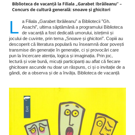
Biblioteca de vacanță la Filiala „Garabet Ibrăileanu” –
Concurs de cultură generală: snoave și ghicitori
L
a Filiala „Garabet Ibrăileanu” a Bibliotecii ”Gh.
Asachi”, ultima săptămână a programului Biblioteca
de vacanță a fost dedicată umorului, istețimii și
jocului de cuvinte, prin tema „Snoave și ghicitori”. Copiii au
descoperit că literatura populară nu înseamnă doar povești
transmise din generație în generație, ci și provocări care
pun la încercare atenția, logica și imaginația. Prin joc,
lectură și voie bună, micuții participanți au aflat că fiecare
ghicitoare ascunde nu doar un răspuns, ci și o invitație de a
gândi, de a observa și de a învăța. Biblioteca de vacanță