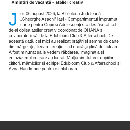
Amintiri de vacanță – atelier creativ
J
oi, 06 august 2026, la Biblioteca Județeană
„Gheorghe Asachi” Iași - Compartimentul Împrumut
carte pentru Copii și Adolescenți s-a desfășurat cel
de-al doilea atelier creativ coordonat de OHANA și
colaboratorii săi de la Edubloom Club & Afterschool. De
această dată, cei mici au realizat brățări și semne de carte
din mărgeluțe, fiecare creație fiind unică și plină de culoare.
A fost minunat să le vedem răbdarea, imaginația și
entuziasmul cu care au lucrat. Mulțumim tuturor copiilor
cititori, mămicilor și echipei Edubloom Club & Afterschool și
Avva Handmade pentru o colaborare