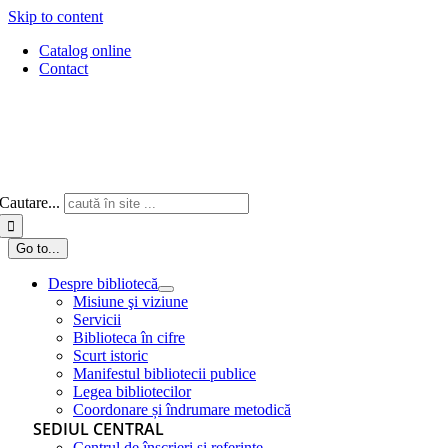
Skip to content
Catalog online
Contact
Cautare...
Go to...
Despre bibliotecă
Misiune şi viziune
Servicii
Biblioteca în cifre
Scurt istoric
Manifestul bibliotecii publice
Legea bibliotecilor
Coordonare și îndrumare metodică
SEDIUL CENTRAL
Centrul de înscrieri și referințe