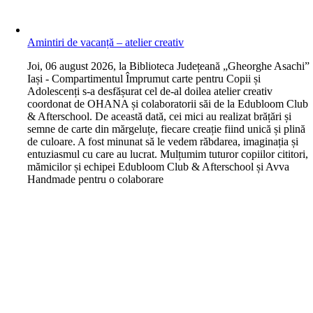
Amintiri de vacanță – atelier creativ
J
oi, 06 august 2026, la Biblioteca Județeană „Gheorghe Asachi”
Iași - Compartimentul Împrumut carte pentru Copii și
Adolescenți s-a desfășurat cel de-al doilea atelier creativ
coordonat de OHANA și colaboratorii săi de la Edubloom Club
& Afterschool. De această dată, cei mici au realizat brățări și
semne de carte din mărgeluțe, fiecare creație fiind unică și plină
de culoare. A fost minunat să le vedem răbdarea, imaginația și
entuziasmul cu care au lucrat. Mulțumim tuturor copiilor cititori,
mămicilor și echipei Edubloom Club & Afterschool și Avva
Handmade pentru o colaborare