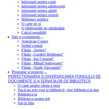
Informații pentru copii
Informații pentru adolescenți
Informații pentru adulți
Informații pentru seniori
Biblioteci publice
O carte pe zi
O bibliografie pe săptămână
Calcul penalități
Ştiri şi evenimente
American Corner
Sediul central
Filiala „Ateneu”
Filiala „Garabet Ibrăileanu”
Filiala „Ion Creangă”
Filiala „Mihail Sadoveanu”
Filiala „Vasile Alecsandri”
Programe şi proiecte
PERFECŢIONAREA ŞI DIVERSIFICAREA FONDULUI DE
DOCUMENTE ŞI A SERVICIILOR DE BIBLIOTECĂ
O carte pentru vârsta a treia
Dacă nu poţi veni la bibliotecă, vine biblioteca la tine
Biblioteca ta
Biblioteca pentru toţi
Hai la film