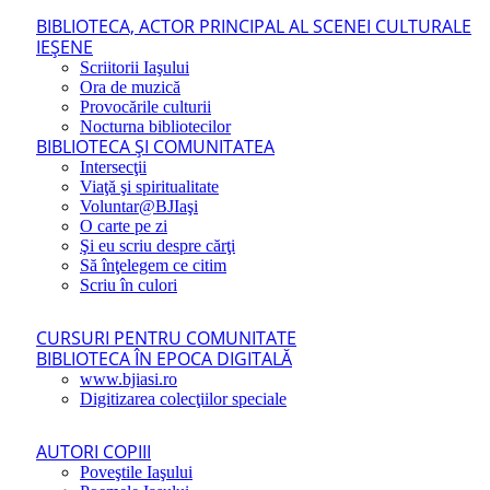
BIBLIOTECA, ACTOR PRINCIPAL AL SCENEI CULTURALE
IEŞENE
Scriitorii Iaşului
Ora de muzică
Provocările culturii
Nocturna bibliotecilor
BIBLIOTECA ŞI COMUNITATEA
Intersecţii
Viaţă şi spiritualitate
Voluntar@BJIaşi
O carte pe zi
Şi eu scriu despre cărţi
Să înţelegem ce citim
Scriu în culori
CURSURI PENTRU COMUNITATE
BIBLIOTECA ÎN EPOCA DIGITALĂ
www.bjiasi.ro
Digitizarea colecţiilor speciale
AUTORI COPIII
Poveştile Iaşului