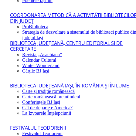
Poemele Iaşului
COORDONAREA METODICĂ A ACTIVITĂŢII BIBLIOTECILO
DIN JUDEŢ
ProBiblioteca
Strategia de dezvoltare a sistemului de biblioteci publice di
judeţul Iaşi
BIBLIOTECA JUDEŢEANĂ, CENTRU EDITORIAL ŞI DE
CERCETARE
Revista „Asachiana”
Calendar Cultural
Winter Wonderland
Cărţile BJ Iaşi
BIBLIOTECA JUDEŢEANĂ IAŞI, ÎN ROMÂNIA ŞI ÎN LUME
Carte şi tradiţie românească
Carte românească pretutindeni
Conferințele BJ Iași
Cât de departe e America?
La Izvoarele Înţelepciunii
FESTIVALUL TEODORENII
Festivalul Teodorenii