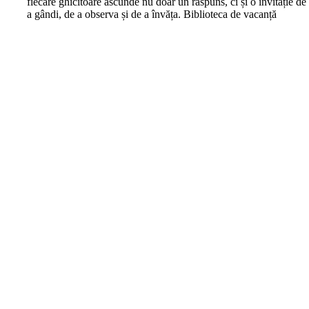
fiecare ghicitoare ascunde nu doar un răspuns, ci și o invitație de
a gândi, de a observa și de a învăța. Biblioteca de vacanță