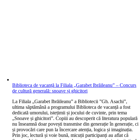
Biblioteca de vacanță la Filiala „Garabet Ibrăileanu” – Concurs
de cultură generală: snoave și ghicitori
L
a Filiala „Garabet Ibrăileanu” a Bibliotecii ”Gh. Asachi”,
ultima săptămână a programului Biblioteca de vacanță a fost
dedicată umorului, istețimii și jocului de cuvinte, prin tema
„Snoave și ghicitori”. Copiii au descoperit că literatura populară
nu înseamnă doar povești transmise din generație în generație, ci
și provocări care pun la încercare atenția, logica și imaginația.
Prin joc, lectură și voie bună, micuții participanți au aflat că