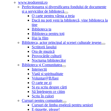
www.teodorenii.ro
Perfecţionarea şi diversificarea fondului de documente
şi a serviciilor de bibliotecă
O carte pentru vârsta a treia
Dacă nu poţi veni la bibliotecă, vine biblioteca la
tine
Biblioteca ta
Biblioteca pentru toţi
Hai la film
Biblioteca, actor principal al scenei culturale ieşene
Scriitorii Iaşului
Ora de muzică
Provocările culturii
Nocturna bibliotecilor
Biblioteca și Comunitatea
Intersecţii
Viaţă şi spiritualitate
Voluntar@BJIaşi
O carte pe zi
Şi eu scriu despre cărţi
Să înţelegem ce citim
Scriu în culori
Cursuri pentru comunitate
Cursuri de limba engleză pentru seniori
E-tiquette, please!