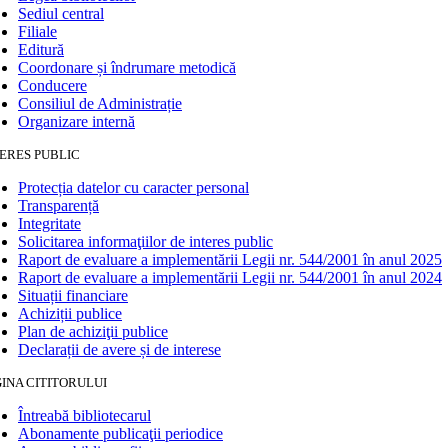
Sediul central
Filiale
Editură
Coordonare și îndrumare metodică
Conducere
Consiliul de Administrație
Organizare internă
ERES PUBLIC
Protecția datelor cu caracter personal
Transparență
Integritate
Solicitarea informaţiilor de interes public
Raport de evaluare a implementării Legii nr. 544/2001 în anul 2025
Raport de evaluare a implementării Legii nr. 544/2001 în anul 2024
Situații financiare
Achiziții publice
Plan de achiziţii publice
Declarații de avere și de interese
INA CITITORULUI
Întreabă bibliotecarul
Abonamente publicaţii periodice