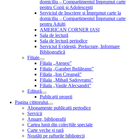
domiciliu – Compartimentul Împrumut carte
pentru Copii şi Adolescenţi
Serviciul de Inscriere şi Împrumut carte la
domiciliu – Compartimentul Împrumut carte
pentru Adulţi
AMERICAN CORNER IAŞI
Sala de lectură
Sala de lectură periodice
Serviciul Evidenţă, Prelucrare, Informare
Bibliografică
Filiale
Filiala „Ateneu”
Filiala „Garabet Ibrăileanu”
Filiala „Ion Creangă”
Filiala „Mihail Sadoveanu”
Filiala „Vasile Alecsandri”
Editură
Publicații proprii
Pagina cititorului
Abonamente publicaţii periodice
Servicii
Anuare, bibliografii
Cartea lunii din colecțiile speciale
Carte veche și rară
Noutăţi pe rafturile bibliotecii