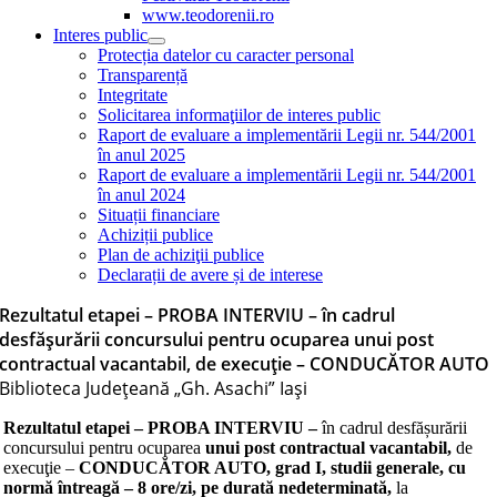
www.teodorenii.ro
Interes public
Protecția datelor cu caracter personal
Transparență
Integritate
Solicitarea informaţiilor de interes public
Raport de evaluare a implementării Legii nr. 544/2001
în anul 2025
Raport de evaluare a implementării Legii nr. 544/2001
în anul 2024
Situații financiare
Achiziții publice
Plan de achiziţii publice
Declarații de avere și de interese
Rezultatul etapei – PROBA INTERVIU – în cadrul
desfășurării concursului pentru ocuparea unui post
contractual vacantabil, de execuţie – CONDUCĂTOR AUTO
Biblioteca Judeţeană „Gh. Asachi” Iaşi
Rezultatul etapei – PROBA INTERVIU –
în cadrul desfășurării
concursului pentru ocuparea
unui post contractual
vacantabil,
de
execuţie –
CONDUCĂTOR AUTO, grad I, studii generale, cu
normă întreagă – 8 ore/zi, pe durată nedeterminată,
la