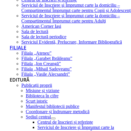
Serviciul de Inscriere şi Împrumut carte la domiciliu –
Compartimentul Împrumut carte pentru Copii şi Adolescenţ
Serviciul de Inscriere şi Împrumut carte la domiciliu –
Compartimentul Împrumut carte pentru Adulţi
American Corner Iaşi
Sala de lectură
Sala de lectură periodice
Serviciul Evidenţă, Prelucrare, Informare Bibliografică
FILIALE
Filiala „Ateneu”
Filiala „Garabet Ibrăileanu”
Filiala „Ion Creangă”
Filiala „Mihail Sadoveanu”
Filiala „Vasile Alecsandri”
EDITURĂ
Publicații proprii
Misiune şi viziune
Biblioteca în cifre
Scurt istoric
Manifestul bibliotecii publice
Coordonare și îndrumare metodică
Sediul central
Centrul de înscrieri și referințe
Serviciul de Inscriere şi Împrumut carte la