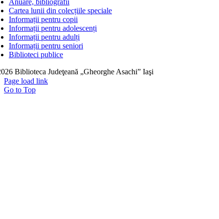
Anuare, bibliografii
Cartea lunii din colecțiile speciale
Informații pentru copii
Informații pentru adolescenți
Informații pentru adulți
Informații pentru seniori
Biblioteci publice
026 Biblioteca Judeţeană „Gheorghe Asachi” Iaşi
Page load link
Go to Top