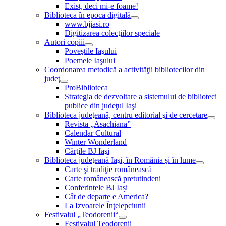
Exist, deci mi-e foame!
Biblioteca în epoca digitală
www.bjiasi.ro
Digitizarea colecţiilor speciale
Autori copiii
Poveştile Iaşului
Poemele Iaşului
Coordonarea metodică a activităţii bibliotecilor din
judeţ
ProBiblioteca
Strategia de dezvoltare a sistemului de biblioteci
publice din judeţul Iaşi
Biblioteca judeţeană, centru editorial şi de cercetare
Revista „Asachiana”
Calendar Cultural
Winter Wonderland
Cărţile BJ Iaşi
Biblioteca judeţeană Iaşi, în România şi în lume
Carte şi tradiţie românească
Carte românească pretutindeni
Conferințele BJ Iași
Cât de departe e America?
La Izvoarele Înţelepciunii
Festivalul „Teodorenii“
Festivalul Teodorenii