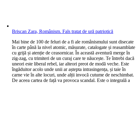
Briscan Zara, Românism. Fals tratat de ură patriotică
M
ai bine de 100 de feluri de a fi ale românismului sunt disecate
în carte până la nivel atomic, măsurate, catalogate și reasamblate
cu grijă și atenție de ceasornicar. În această aventură merge în
zig-zag, cu trimiteri de un curaj care te năucește. Te întrebi dacă
uneori este liberal rebel, iar alteori preot de modă veche. Este
îngăduitor acolo unde unii ar aștepta intrasingența, și taie în
carne vie în alte locuri, unde alții invocă cutume de neschimbat.
De aceea cartea de față va provoca scandal. Este o integrală a