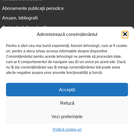
Abonamente publicaţii periodice
Anuare, bibliografii
Cartea lunii din colecțiile
speciale
Administrează consimțământul
Informații pentru copii
Pentru a oferi cea mai bună experiență, folosim tehnologii, cum ar fi cookie-
uri, pentru a stoca și/sau accesa informațiile despre dispozitive.
Informații pentru adolescenți
Consimțământul pentru aceste tehnologii ne permite să procesăm date,
Informații pentru adulți
cum ar fi comportamentul de navigare sau ID-uri unice pe acest site. Dacă
nu îți dai consimțământul sau îți retragi consimțământul dat poate avea
Informații pentru seniori
afecte negative asupra unor anumite funcționalități și funcții.
Biblioteci publice
Acceptă
Refuză
Vezi preferințele
© 2026 Biblioteca Judeţeană „Gheorghe Asachi” Iaşi
Politică cookie-uri