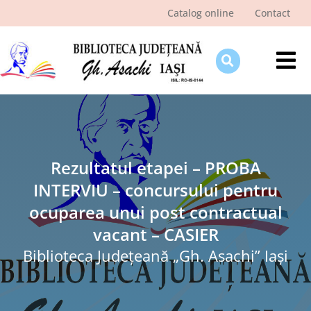
Skip
Catalog online
Contact
to
content
Tog
Nav
Despre bibliotecă
Pagina cititorului
Ştiri şi evenimente
Rezultatul etapei – PROBA
INTERVIU – concursului pentru
Programe şi proiecte
ocuparea unui post contractual
Interes public
vacant – CASIER
Biblioteca Judeţeană „Gh. Asachi” Iaşi