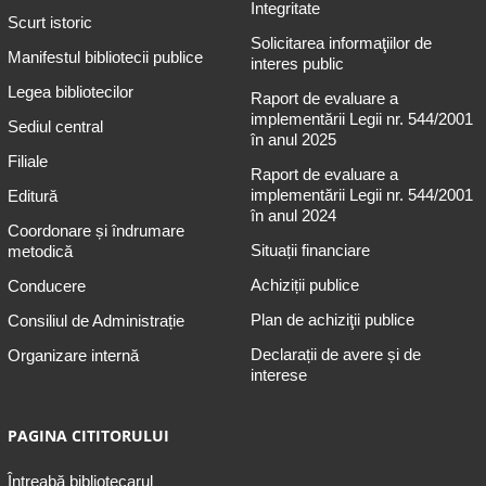
Integritate
Scurt istoric
Solicitarea informaţiilor de
Manifestul bibliotecii publice
interes public
Legea bibliotecilor
Raport de evaluare a
implementării Legii nr. 544/2001
Sediul central
în anul 2025
Filiale
Raport de evaluare a
implementării Legii nr. 544/2001
Editură
în anul 2024
Coordonare și îndrumare
Situații financiare
metodică
Achiziții publice
Conducere
Plan de achiziţii publice
Consiliul de Administrație
Declarații de avere și de
Organizare internă
interese
PAGINA CITITORULUI
Întreabă bibliotecarul