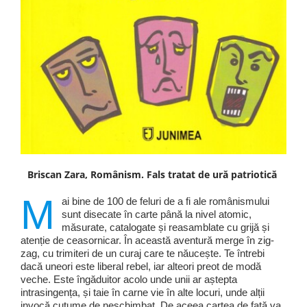
Briscan Zara, Românism. Fals tratat de ură patriotică
M
ai bine de 100 de feluri de a fi ale românismului
sunt disecate în carte până la nivel atomic,
măsurate, catalogate și reasamblate cu grijă și
atenție de ceasornicar. În această aventură merge în zig-
zag, cu trimiteri de un curaj care te năucește. Te întrebi
dacă uneori este liberal rebel, iar alteori preot de modă
veche. Este îngăduitor acolo unde unii ar aștepta
intrasingența, și taie în carne vie în alte locuri, unde alții
invocă cutume de neschimbat. De aceea cartea de față va