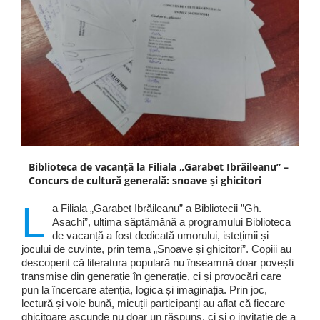
Biblioteca de vacanță la Filiala „Garabet Ibrăileanu” –
Concurs de cultură generală: snoave și ghicitori
L
a Filiala „Garabet Ibrăileanu” a Bibliotecii ”Gh.
Asachi”, ultima săptămână a programului Biblioteca
de vacanță a fost dedicată umorului, istețimii și
jocului de cuvinte, prin tema „Snoave și ghicitori”. Copiii au
descoperit că literatura populară nu înseamnă doar povești
transmise din generație în generație, ci și provocări care
pun la încercare atenția, logica și imaginația. Prin joc,
lectură și voie bună, micuții participanți au aflat că fiecare
ghicitoare ascunde nu doar un răspuns, ci și o invitație de a