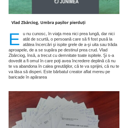
Vlad Zbârciog, Umbra pașilor pierduți
E
u nu cunosc, în viaţa mea nici prea lungă, dar nici
atât de scurtă, o persoană care să fi fost pusă la
atâtea încercări şi ispite grele de a-şi uita sau trăda
aproapele, de a se supăra pe destinul prea crud. Vlad
Zbârciog, însă, a trecut cu demnitate toate ispitele. Şi s-a
dovedit a fi omul în care poţi avea încredere deplină că nu
te va abandona în calea greutăţilor, că te va sprijini, că nu te
va lăsa să disperi. Este bărbatul creator aflat mereu pe
baricade în apărarea