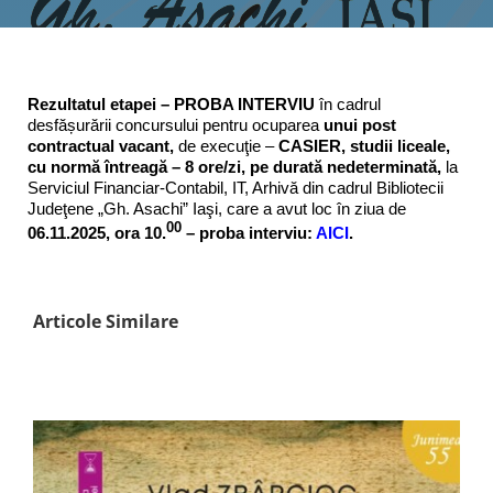
Rezultatul etapei – PROBA INTERVIU
în cadrul
desfășurării concursului pentru ocuparea
unui post
contractual
vacant,
de execuţie –
CASIER, studii liceale,
cu normă întreagă – 8 ore/zi, pe durată nedeterminată,
la
Serviciul Financiar-Contabil, IT, Arhivă din cadrul Bibliotecii
Judeţene „Gh. Asachi” Iaşi, care a avut loc în ziua de
00
06.11.2025, ora 10.
– proba interviu:
AICI
.
Articole Similare