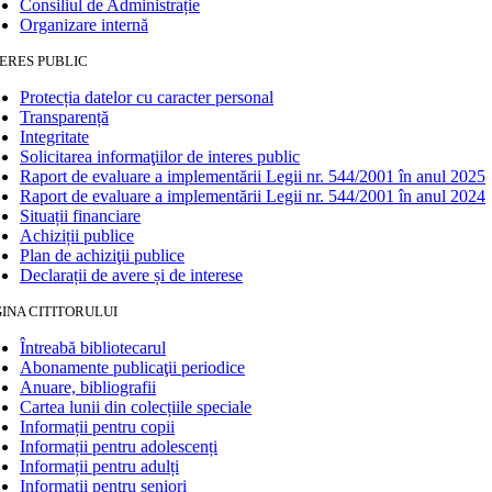
Consiliul de Administrație
Organizare internă
ERES PUBLIC
Protecția datelor cu caracter personal
Transparență
Integritate
Solicitarea informaţiilor de interes public
Raport de evaluare a implementării Legii nr. 544/2001 în anul 2025
Raport de evaluare a implementării Legii nr. 544/2001 în anul 2024
Situații financiare
Achiziții publice
Plan de achiziţii publice
Declarații de avere și de interese
INA CITITORULUI
Întreabă bibliotecarul
Abonamente publicaţii periodice
Anuare, bibliografii
Cartea lunii din colecțiile speciale
Informații pentru copii
Informații pentru adolescenți
Informații pentru adulți
Informații pentru seniori