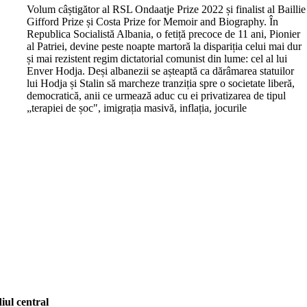
V
olum câștigător al RSL Ondaatje Prize 2022 și finalist al Baillie
Gifford Prize și Costa Prize for Memoir and Biography. În
Republica Socialistă Albania, o fetiță precoce de 11 ani, Pionier
al Patriei, devine peste noapte martoră la dispariția celui mai dur
și mai rezistent regim dictatorial comunist din lume: cel al lui
Enver Hodja. Deși albanezii se așteaptă ca dărâmarea statuilor
lui Hodja și Stalin să marcheze tranziția spre o societate liberă,
democratică, anii ce urmează aduc cu ei privatizarea de tipul
„terapiei de șoc", imigrația masivă, inflația, jocurile
iul central