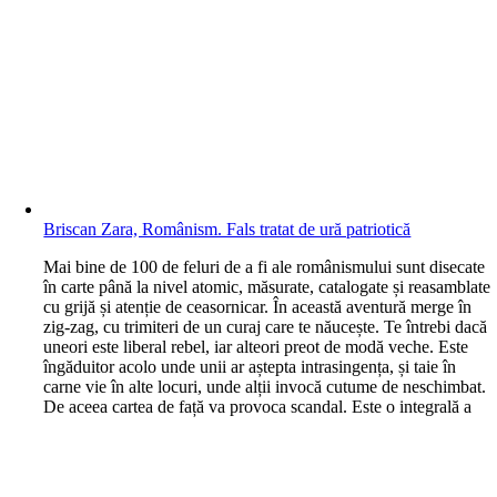
Briscan Zara, Românism. Fals tratat de ură patriotică
M
ai bine de 100 de feluri de a fi ale românismului sunt disecate
în carte până la nivel atomic, măsurate, catalogate și reasamblate
cu grijă și atenție de ceasornicar. În această aventură merge în
zig-zag, cu trimiteri de un curaj care te năucește. Te întrebi dacă
uneori este liberal rebel, iar alteori preot de modă veche. Este
îngăduitor acolo unde unii ar aștepta intrasingența, și taie în
carne vie în alte locuri, unde alții invocă cutume de neschimbat.
De aceea cartea de față va provoca scandal. Este o integrală a