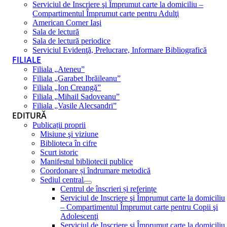
Serviciul de Inscriere şi Împrumut carte la domiciliu –
Compartimentul Împrumut carte pentru Adulţi
American Corner Iaşi
Sala de lectură
Sala de lectură periodice
Serviciul Evidenţă, Prelucrare, Informare Bibliografică
FILIALE
Filiala „Ateneu”
Filiala „Garabet Ibrăileanu”
Filiala „Ion Creangă”
Filiala „Mihail Sadoveanu”
Filiala „Vasile Alecsandri”
EDITURĂ
Publicații proprii
Misiune şi viziune
Biblioteca în cifre
Scurt istoric
Manifestul bibliotecii publice
Coordonare și îndrumare metodică
Sediul central
Centrul de înscrieri și referințe
Serviciul de Inscriere şi Împrumut carte la domiciliu
– Compartimentul Împrumut carte pentru Copii şi
Adolescenţi
Serviciul de Inscriere şi Împrumut carte la domiciliu