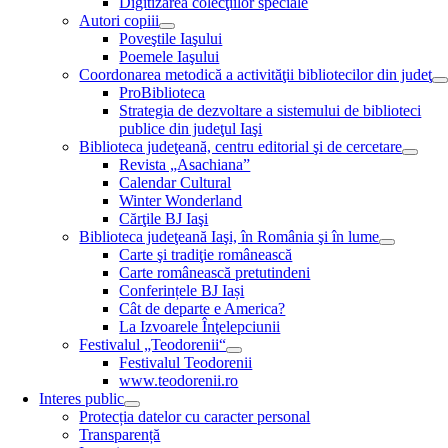
Digitizarea colecţiilor speciale
Autori copiii
Poveştile Iaşului
Poemele Iaşului
Coordonarea metodică a activităţii bibliotecilor din judeţ
ProBiblioteca
Strategia de dezvoltare a sistemului de biblioteci
publice din judeţul Iaşi
Biblioteca judeţeană, centru editorial şi de cercetare
Revista „Asachiana”
Calendar Cultural
Winter Wonderland
Cărţile BJ Iaşi
Biblioteca judeţeană Iaşi, în România şi în lume
Carte şi tradiţie românească
Carte românească pretutindeni
Conferințele BJ Iași
Cât de departe e America?
La Izvoarele Înţelepciunii
Festivalul „Teodorenii“
Festivalul Teodorenii
www.teodorenii.ro
Interes public
Protecția datelor cu caracter personal
Transparență