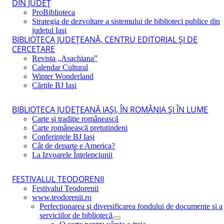
DIN JUDEŢ
ProBiblioteca
Strategia de dezvoltare a sistemului de biblioteci publice din
judeţul Iaşi
BIBLIOTECA JUDEŢEANĂ, CENTRU EDITORIAL ŞI DE
CERCETARE
Revista „Asachiana”
Calendar Cultural
Winter Wonderland
Cărţile BJ Iaşi
BIBLIOTECA JUDEŢEANĂ IAŞI, ÎN ROMÂNIA ŞI ÎN LUME
Carte şi tradiţie românească
Carte românească pretutindeni
Conferințele BJ Iași
Cât de departe e America?
La Izvoarele Înţelepciunii
FESTIVALUL TEODORENII
Festivalul Teodorenii
www.teodorenii.ro
Perfecţionarea şi diversificarea fondului de documente şi a
serviciilor de bibliotecă