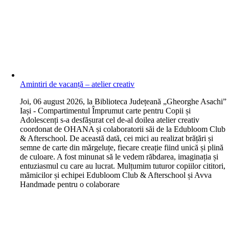
Amintiri de vacanță – atelier creativ
J
oi, 06 august 2026, la Biblioteca Județeană „Gheorghe Asachi”
Iași - Compartimentul Împrumut carte pentru Copii și
Adolescenți s-a desfășurat cel de-al doilea atelier creativ
coordonat de OHANA și colaboratorii săi de la Edubloom Club
& Afterschool. De această dată, cei mici au realizat brățări și
semne de carte din mărgeluțe, fiecare creație fiind unică și plină
de culoare. A fost minunat să le vedem răbdarea, imaginația și
entuziasmul cu care au lucrat. Mulțumim tuturor copiilor cititori,
mămicilor și echipei Edubloom Club & Afterschool și Avva
Handmade pentru o colaborare