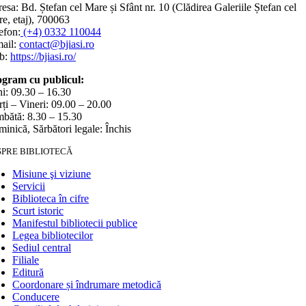
esa: Bd. Ștefan cel Mare și Sfânt nr. 10 (Clădirea Galeriile Ștefan cel
e, etaj), 700063
efon:
(+4) 0332 110044
ail:
contact@bjiasi.ro
b:
https://bjiasi.ro/
gram cu publicul:
i: 09.30 – 16.30
ți – Vineri: 09.00 – 20.00
bătă: 8.30 – 15.30
inică, Sărbători legale: Închis
SPRE BIBLIOTECĂ
Misiune şi viziune
Servicii
Biblioteca în cifre
Scurt istoric
Manifestul bibliotecii publice
Legea bibliotecilor
Sediul central
Filiale
Editură
Coordonare și îndrumare metodică
Conducere