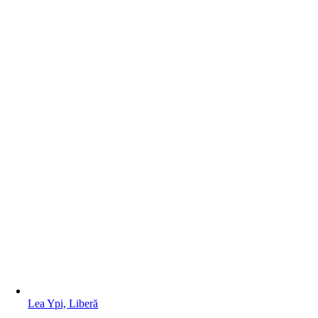
Lea Ypi, Liberă