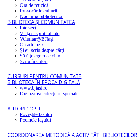
Ora de muzică
Provocările culturii
Nocturna bibliotecilor
BIBLIOTECA ŞI COMUNITATEA
Intersecţii
Viaţă şi spiritualitate
Voluntar@BJIaşi
O carte pe zi
Şi eu scriu despre cărţi
Să înţelegem ce citim
Scriu în culori
CURSURI PENTRU COMUNITATE
BIBLIOTECA ÎN EPOCA DIGITALĂ
www.bjiasi.ro
Digitizarea colecţiilor speciale
AUTORI COPIII
Poveştile Iaşului
Poemele Iaşului
COORDONAREA METODICĂ A ACTIVITĂŢII BIBLIOTECILOR