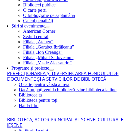
Biblioteci publice
O carte pe zi
O bibliografie pe săptămână
Calcul penalități
Ştiri şi evenimente
American Corner
Sediul central
Filiala „Ateneu”
Filiala „Garabet Ibrăileanu”
Filiala „Ion Creangă”
Filiala „Mihail Sadoveanu”
Filiala „Vasile Alecsandri”
Programe şi proiecte
PERFECŢIONAREA ŞI DIVERSIFICAREA FONDULUI DE
DOCUMENTE ŞI A SERVICIILOR DE BIBLIOTECĂ
O carte pentru vârsta a treia
Dacă nu poţi veni la bibliotecă, vine biblioteca la tine
Biblioteca ta
Biblioteca pentru toţi
Hai la film
BIBLIOTECA, ACTOR PRINCIPAL AL SCENEI CULTURALE
IEŞENE
Scriitorii Iaşului