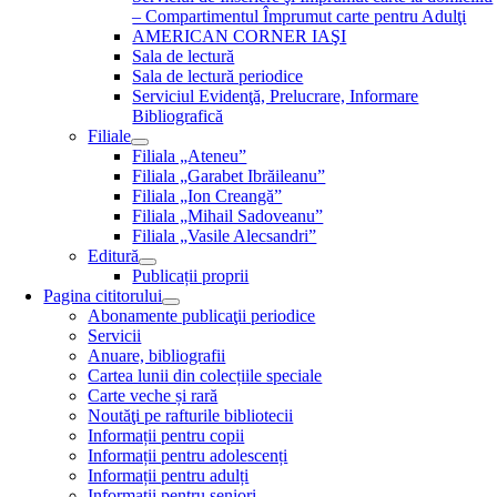
– Compartimentul Împrumut carte pentru Adulţi
AMERICAN CORNER IAŞI
Sala de lectură
Sala de lectură periodice
Serviciul Evidenţă, Prelucrare, Informare
Bibliografică
Filiale
Filiala „Ateneu”
Filiala „Garabet Ibrăileanu”
Filiala „Ion Creangă”
Filiala „Mihail Sadoveanu”
Filiala „Vasile Alecsandri”
Editură
Publicații proprii
Pagina cititorului
Abonamente publicaţii periodice
Servicii
Anuare, bibliografii
Cartea lunii din colecțiile speciale
Carte veche și rară
Noutăţi pe rafturile bibliotecii
Informații pentru copii
Informații pentru adolescenți
Informații pentru adulți
Informații pentru seniori