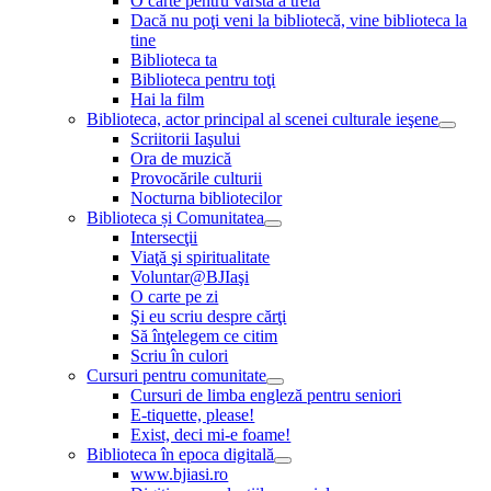
O carte pentru vârsta a treia
Dacă nu poţi veni la bibliotecă, vine biblioteca la
tine
Biblioteca ta
Biblioteca pentru toţi
Hai la film
Biblioteca, actor principal al scenei culturale ieşene
Scriitorii Iaşului
Ora de muzică
Provocările culturii
Nocturna bibliotecilor
Biblioteca și Comunitatea
Intersecţii
Viaţă şi spiritualitate
Voluntar@BJIaşi
O carte pe zi
Şi eu scriu despre cărţi
Să înţelegem ce citim
Scriu în culori
Cursuri pentru comunitate
Cursuri de limba engleză pentru seniori
E-tiquette, please!
Exist, deci mi-e foame!
Biblioteca în epoca digitală
www.bjiasi.ro