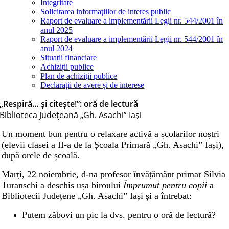
Integritate
Solicitarea informaţiilor de interes public
Raport de evaluare a implementării Legii nr. 544/2001 în
anul 2025
Raport de evaluare a implementării Legii nr. 544/2001 în
anul 2024
Situații financiare
Achiziții publice
Plan de achiziţii publice
Declarații de avere și de interese
„Respiră… și citește!”: oră de lectură
Biblioteca Judeţeană „Gh. Asachi” Iaşi
Un moment bun pentru o relaxare activă a școlarilor noștri
(elevii clasei a II-a de la Școala Primară
„
Gh. Asachi”
Ia
și),
după orele de școală.
Marți, 22 noiembrie, d-na profesor învățământ primar Silvia
Turanschi a deschis ușa biroului
Împrumut pentru copii
a
Bibliotecii Județene „Gh. Asachi” Iași și a întrebat:
Putem
zăbovi
un pic la dvs. pentru o oră de lectură?