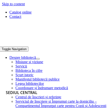
Skip to content
Catalog online
Contact
Toggle Navigation
Despre bibliotecă
Misiune şi viziune
Servicii
Biblioteca în cifre
Scurt istoric
Manifestul bibliotecii publice
Legea bibliotecilor
Coordonare și îndrumare metodică
SEDIUL CENTRAL
Centrul de înscrieri și referințe
Serviciul de Inscriere şi Împrumut carte la domiciliu –
Compartimentul Împrumut carte pentru Copii şi Adolescenţi