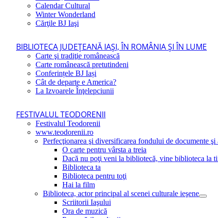
Calendar Cultural
Winter Wonderland
Cărţile BJ Iaşi
BIBLIOTECA JUDEŢEANĂ IAŞI, ÎN ROMÂNIA ŞI ÎN LUME
Carte şi tradiţie românească
Carte românească pretutindeni
Conferințele BJ Iași
Cât de departe e America?
La Izvoarele Înţelepciunii
FESTIVALUL TEODORENII
Festivalul Teodorenii
www.teodorenii.ro
Perfecţionarea şi diversificarea fondului de documente şi a
O carte pentru vârsta a treia
Dacă nu poţi veni la bibliotecă, vine biblioteca la t
Biblioteca ta
Biblioteca pentru toţi
Hai la film
Biblioteca, actor principal al scenei culturale ieşene
Scriitorii Iaşului
Ora de muzică