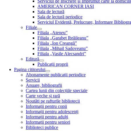
Serviciul de Inscriere şi Împrumut carte la domici
AMERICAN CORNER IAŞI
Sala de lectură
Sala de lectură periodice
Serviciul Evidenţă, Prelucrare, Informare Bibliogra
Filiale
Filiala „Ateneu”
Filiala „Garabet Ibrăileanu”
Filiala „Ion Creangă”
Filiala „Mihail Sadoveanu”
Filiala „Vasile Alecsandri”
Editură
Publicații proprii
Pagina cititorului
Abonamente publicaţii periodice
Servicii
Anuare, bibliografii
Cartea lunii din colecțiile speciale
Carte veche și rară
Noutăţi pe rafturile bibliotecii
Informații pentru copii
Informații pentru adolescenți
Informații pentru adulți
Informații pentru seniori
Biblioteci publice