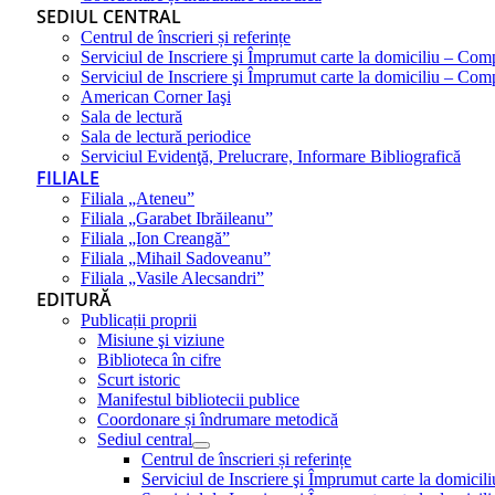
SEDIUL CENTRAL
Centrul de înscrieri și referințe
Serviciul de Inscriere şi Împrumut carte la domiciliu – Com
Serviciul de Inscriere şi Împrumut carte la domiciliu – Co
American Corner Iaşi
Sala de lectură
Sala de lectură periodice
Serviciul Evidenţă, Prelucrare, Informare Bibliografică
FILIALE
Filiala „Ateneu”
Filiala „Garabet Ibrăileanu”
Filiala „Ion Creangă”
Filiala „Mihail Sadoveanu”
Filiala „Vasile Alecsandri”
EDITURĂ
Publicații proprii
Misiune şi viziune
Biblioteca în cifre
Scurt istoric
Manifestul bibliotecii publice
Coordonare și îndrumare metodică
Sediul central
Centrul de înscrieri și referințe
Serviciul de Inscriere şi Împrumut carte la domici