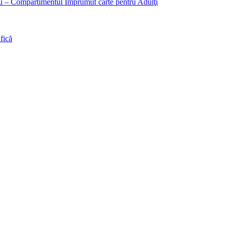
liu – Compartimentul Împrumut carte pentru Adulţi
fică