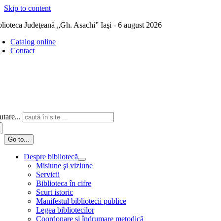
Skip to content
blioteca Judeţeană „Gh. Asachi” Iaşi - 6 august 2026
Catalog online
Contact
tare...
Go to...
Despre bibliotecă
Misiune şi viziune
Servicii
Biblioteca în cifre
Scurt istoric
Manifestul bibliotecii publice
Legea bibliotecilor
Coordonare și îndrumare metodică