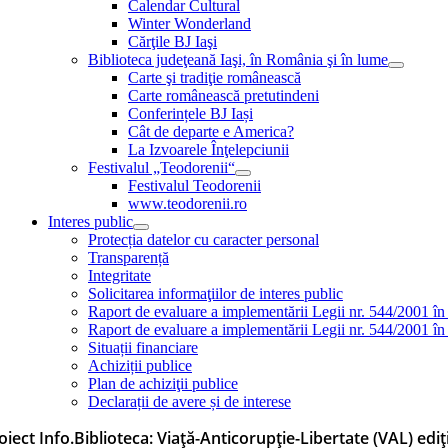
Calendar Cultural
Winter Wonderland
Cărţile BJ Iaşi
Biblioteca judeţeană Iaşi, în România şi în lume
Carte şi tradiţie românească
Carte românească pretutindeni
Conferințele BJ Iași
Cât de departe e America?
La Izvoarele Înţelepciunii
Festivalul „Teodorenii“
Festivalul Teodorenii
www.teodorenii.ro
Interes public
Protecția datelor cu caracter personal
Transparență
Integritate
Solicitarea informaţiilor de interes public
Raport de evaluare a implementării Legii nr. 544/2001 în
Raport de evaluare a implementării Legii nr. 544/2001 în
Situații financiare
Achiziții publice
Plan de achiziţii publice
Declarații de avere și de interese
oiect Info.Biblioteca: Viață-Anticorupție-Libertate (VAL) ediți