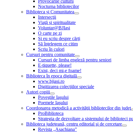
Provocările culturii
Nocturna bibliotecilor
Biblioteca și Comunitatea
Intersecţii
Viaţă şi spiritualitate
Voluntar@BJIaşi
O carte pe zi
Şi eu scriu despre cărţi
Să înţelegem ce citim
Scriu în culori
Cursuri pentru comunitate
Cursuri de limba engleză pentru seniori
E-tiquette, please!
Exist, deci mi-e foame!
Biblioteca în epoca digitală
www.bjiasi.ro
Digitizarea colecţiilor speciale
Autori copiii
Poveştile Iaşului
Poemele Iaşului
Coordonarea metodică a activităţii bibliotecilor din judeţ
ProBiblioteca
Strategia de dezvoltare a sistemului de biblioteci pu
Biblioteca judeţeană, centru editorial şi de cercetare
Revista „Asachiana”