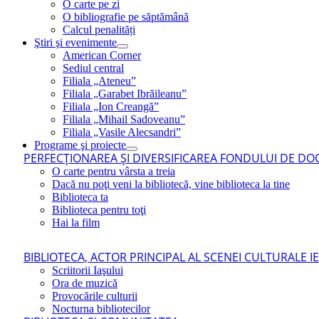
O carte pe zi
O bibliografie pe săptămână
Calcul penalități
Ştiri şi evenimente
American Corner
Sediul central
Filiala „Ateneu”
Filiala „Garabet Ibrăileanu”
Filiala „Ion Creangă”
Filiala „Mihail Sadoveanu”
Filiala „Vasile Alecsandri”
Programe şi proiecte
PERFECŢIONAREA ŞI DIVERSIFICAREA FONDULUI DE DOC
O carte pentru vârsta a treia
Dacă nu poţi veni la bibliotecă, vine biblioteca la tine
Biblioteca ta
Biblioteca pentru toţi
Hai la film
BIBLIOTECA, ACTOR PRINCIPAL AL SCENEI CULTURALE I
Scriitorii Iaşului
Ora de muzică
Provocările culturii
Nocturna bibliotecilor