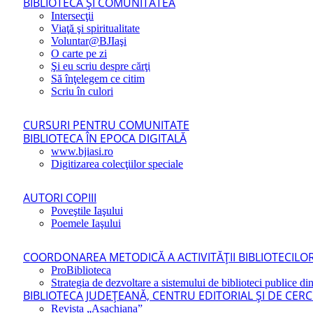
BIBLIOTECA ŞI COMUNITATEA
Intersecţii
Viaţă şi spiritualitate
Voluntar@BJIaşi
O carte pe zi
Şi eu scriu despre cărţi
Să înţelegem ce citim
Scriu în culori
CURSURI PENTRU COMUNITATE
BIBLIOTECA ÎN EPOCA DIGITALĂ
www.bjiasi.ro
Digitizarea colecţiilor speciale
AUTORI COPIII
Poveştile Iaşului
Poemele Iaşului
COORDONAREA METODICĂ A ACTIVITĂŢII BIBLIOTECILOR
ProBiblioteca
Strategia de dezvoltare a sistemului de biblioteci publice din
BIBLIOTECA JUDEŢEANĂ, CENTRU EDITORIAL ŞI DE CER
Revista „Asachiana”