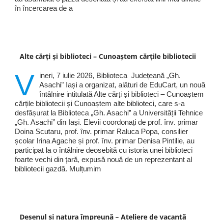
în încercarea de a
Alte cărți și biblioteci – Cunoaștem cărțile bibliotecii
V
ineri, 7 iulie 2026, Biblioteca Județeană „Gh.
Asachi” Iași a organizat, alături de EduCart, un nouă
întâlnire intitulată Alte cărți și biblioteci – Cunoaștem
cărțile bibliotecii și Cunoaștem alte biblioteci, care s-a
desfășurat la Biblioteca „Gh. Asachi” a Universității Tehnice
„Gh. Asachi” din Iași. Elevii coordonați de prof. înv. primar
Doina Scutaru, prof. înv. primar Raluca Popa, consilier
școlar Irina Agache și prof. înv. primar Denisa Pintilie, au
participat la o întâlnire deosebită cu istoria unei biblioteci
foarte vechi din țară, expusă nouă de un reprezentant al
bibliotecii gazdă. Mulțumim
Desenul și natura împreună – Ateliere de vacanță