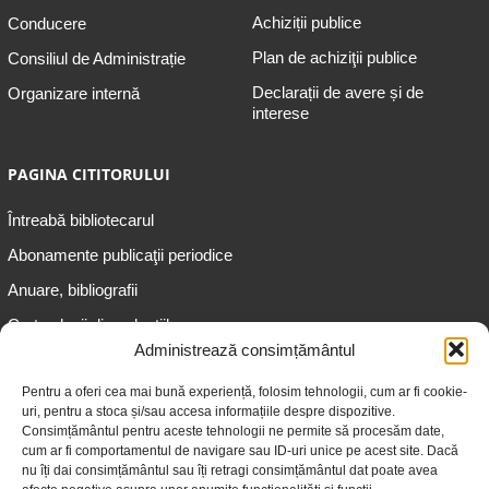
Achiziții publice
Conducere
Plan de achiziţii publice
Consiliul de Administrație
Declarații de avere și de
Organizare internă
interese
PAGINA CITITORULUI
Întreabă bibliotecarul
Abonamente publicaţii periodice
Anuare, bibliografii
Cartea lunii din colecțiile
speciale
Administrează consimțământul
Informații pentru copii
Pentru a oferi cea mai bună experiență, folosim tehnologii, cum ar fi cookie-
uri, pentru a stoca și/sau accesa informațiile despre dispozitive.
Informații pentru adolescenți
Consimțământul pentru aceste tehnologii ne permite să procesăm date,
Informații pentru adulți
cum ar fi comportamentul de navigare sau ID-uri unice pe acest site. Dacă
nu îți dai consimțământul sau îți retragi consimțământul dat poate avea
Informații pentru seniori