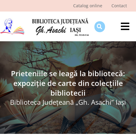
Skip
Catalog online
Contact
to
content
Tog
Nav
Despre bibliotecă
Pagina cititorului
Ştiri şi evenimente
Prieteniile se leagă la bibliotecă:
expoziție de carte din colecțiile
Programe şi proiecte
bibliotecii
Interes public
Biblioteca Judeţeană „Gh. Asachi” Iaşi