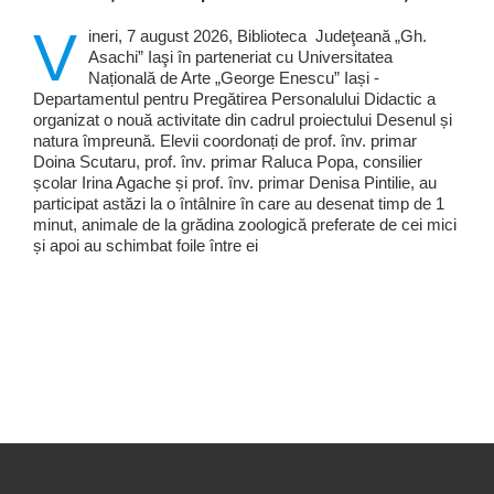
V
ineri, 7 august 2026, Biblioteca Judeţeană „Gh.
Asachi” Iaşi în parteneriat cu Universitatea
Națională de Arte „George Enescu” Iași -
Departamentul pentru Pregătirea Personalului Didactic a
organizat o nouă activitate din cadrul proiectului Desenul și
natura împreună. Elevii coordonați de prof. înv. primar
Doina Scutaru, prof. înv. primar Raluca Popa, consilier
școlar Irina Agache și prof. înv. primar Denisa Pintilie, au
participat astăzi la o întâlnire în care au desenat timp de 1
minut, animale de la grădina zoologică preferate de cei mici
și apoi au schimbat foile între ei