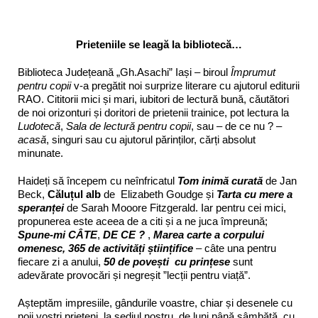
Prieteniile se leagă la bibliotecă…
Biblioteca Județeană „Gh.Asachi” Iași – biroul
Împrumut
pentru copii
v-a pregătit noi surprize literare cu ajutorul editurii
RAO. Cititorii mici și mari, iubitori de lectură bună, căutători
de noi orizonturi și doritori de prietenii trainice, pot lectura la
Ludotecă
,
Sala de lectură pentru copii
, sau – de ce nu ? –
acasă
, singuri sau cu ajutorul părinților, cărți absolut
minunate.
Haideți să începem cu neînfricatul
Tom inimă curată
de Jan
Beck,
Căluțul alb
de Elizabeth Goudge și
Tarta cu mere a
speranței
de Sarah Mooore Fitzgerald. Iar pentru cei mici,
propunerea este aceea de a citi și a ne juca împreună;
Spune-mi CÂTE
,
DE CE ?
,
Marea carte a corpului
omenesc,
365
de activități științifice
– câte una pentru
fiecare zi a anului,
50
de povești cu prințese
sunt
adevărate provocări și negreșit ”lecții pentru viață”.
Așteptăm impresiile, gândurile voastre, chiar și desenele cu
noii voștri prieteni, la sediul nostru, de luni până sâmbătă, cu