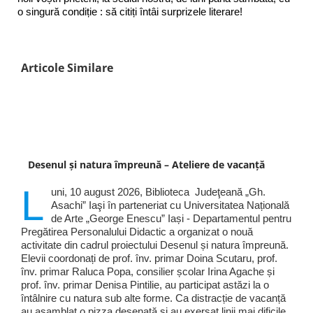
o singură condiție : să citiți întâi surprizele literare!
Articole Similare
Desenul și natura împreună – Ateliere de vacanță
L
uni, 10 august 2026, Biblioteca Judeţeană „Gh.
Asachi” Iaşi în parteneriat cu Universitatea Națională
de Arte „George Enescu” Iași - Departamentul pentru
Pregătirea Personalului Didactic a organizat o nouă
activitate din cadrul proiectului Desenul și natura împreună.
Elevii coordonați de prof. înv. primar Doina Scutaru, prof.
înv. primar Raluca Popa, consilier școlar Irina Agache și
prof. înv. primar Denisa Pintilie, au participat astăzi la o
întâlnire cu natura sub alte forme. Ca distracție de vacanță
au asamblat o pizza desenată și au exersat linii mai dificile