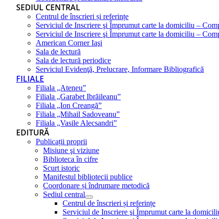
SEDIUL CENTRAL
Centrul de înscrieri și referințe
Serviciul de Inscriere şi Împrumut carte la domiciliu – Com
Serviciul de Inscriere şi Împrumut carte la domiciliu – Co
American Corner Iaşi
Sala de lectură
Sala de lectură periodice
Serviciul Evidenţă, Prelucrare, Informare Bibliografică
FILIALE
Filiala „Ateneu”
Filiala „Garabet Ibrăileanu”
Filiala „Ion Creangă”
Filiala „Mihail Sadoveanu”
Filiala „Vasile Alecsandri”
EDITURĂ
Publicații proprii
Misiune şi viziune
Biblioteca în cifre
Scurt istoric
Manifestul bibliotecii publice
Coordonare și îndrumare metodică
Sediul central
Centrul de înscrieri și referințe
Serviciul de Inscriere şi Împrumut carte la domici