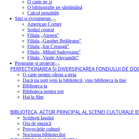
O carte pe zi
O bibliografie pe săptămână
Calcul penalități
Ştiri şi evenimente
American Corner
Sediul central
Filiala „Ateneu”
Filiala „Garabet Ibrăileanu”
Filiala „Ion Creangă”
Filiala „Mihail Sadoveanu”
Filiala „Vasile Alecsandri”
Programe şi proiecte
PERFECŢIONAREA ŞI DIVERSIFICAREA FONDULUI DE DOC
O carte pentru vârsta a treia
Dacă nu poţi veni la bibliotecă, vine biblioteca la tine
Biblioteca ta
Biblioteca pentru toţi
Hai la film
BIBLIOTECA, ACTOR PRINCIPAL AL SCENEI CULTURALE I
Scriitorii Iaşului
Ora de muzică
Provocările culturii
Nocturna bibliotecilor