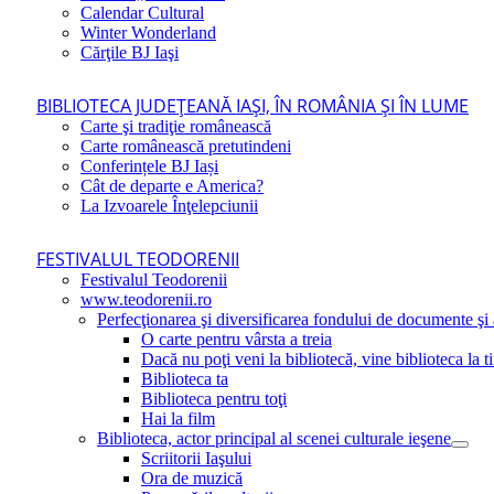
Calendar Cultural
Winter Wonderland
Cărţile BJ Iaşi
BIBLIOTECA JUDEŢEANĂ IAŞI, ÎN ROMÂNIA ŞI ÎN LUME
Carte şi tradiţie românească
Carte românească pretutindeni
Conferințele BJ Iași
Cât de departe e America?
La Izvoarele Înţelepciunii
FESTIVALUL TEODORENII
Festivalul Teodorenii
www.teodorenii.ro
Perfecţionarea şi diversificarea fondului de documente şi a
O carte pentru vârsta a treia
Dacă nu poţi veni la bibliotecă, vine biblioteca la t
Biblioteca ta
Biblioteca pentru toţi
Hai la film
Biblioteca, actor principal al scenei culturale ieşene
Scriitorii Iaşului
Ora de muzică