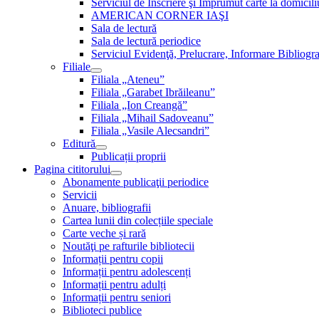
Serviciul de Inscriere şi Împrumut carte la domici
AMERICAN CORNER IAŞI
Sala de lectură
Sala de lectură periodice
Serviciul Evidenţă, Prelucrare, Informare Bibliogra
Filiale
Filiala „Ateneu”
Filiala „Garabet Ibrăileanu”
Filiala „Ion Creangă”
Filiala „Mihail Sadoveanu”
Filiala „Vasile Alecsandri”
Editură
Publicații proprii
Pagina cititorului
Abonamente publicaţii periodice
Servicii
Anuare, bibliografii
Cartea lunii din colecțiile speciale
Carte veche și rară
Noutăţi pe rafturile bibliotecii
Informații pentru copii
Informații pentru adolescenți
Informații pentru adulți
Informații pentru seniori
Biblioteci publice