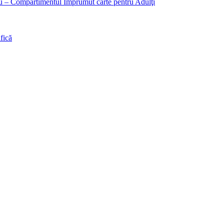
liu – Compartimentul Împrumut carte pentru Adulţi
fică