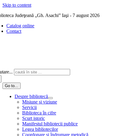
Skip to content
blioteca Judeţeană „Gh. Asachi” Iaşi - 7 august 2026
Catalog online
Contact
tare...
Go to...
Despre bibliotecă
Misiune şi viziune
Servicii
Biblioteca în cifre
Scurt istoric
Manifestul bibliotecii publice
Legea bibliotecilor
Coordonare și îndrumare metodică