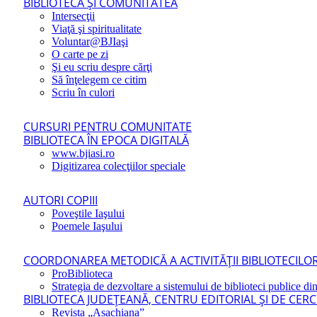
BIBLIOTECA ŞI COMUNITATEA
Intersecţii
Viaţă şi spiritualitate
Voluntar@BJIaşi
O carte pe zi
Şi eu scriu despre cărţi
Să înţelegem ce citim
Scriu în culori
CURSURI PENTRU COMUNITATE
BIBLIOTECA ÎN EPOCA DIGITALĂ
www.bjiasi.ro
Digitizarea colecţiilor speciale
AUTORI COPIII
Poveştile Iaşului
Poemele Iaşului
COORDONAREA METODICĂ A ACTIVITĂŢII BIBLIOTECILOR
ProBiblioteca
Strategia de dezvoltare a sistemului de biblioteci publice din
BIBLIOTECA JUDEŢEANĂ, CENTRU EDITORIAL ŞI DE CER
Revista „Asachiana”