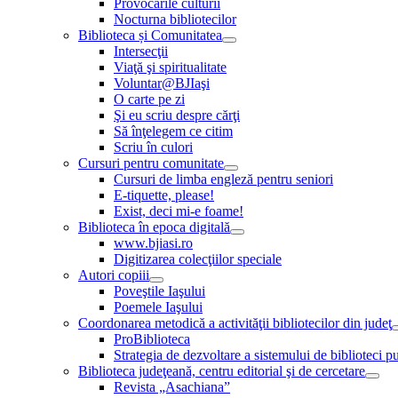
Provocările culturii
Nocturna bibliotecilor
Biblioteca și Comunitatea
Intersecţii
Viaţă şi spiritualitate
Voluntar@BJIaşi
O carte pe zi
Şi eu scriu despre cărţi
Să înţelegem ce citim
Scriu în culori
Cursuri pentru comunitate
Cursuri de limba engleză pentru seniori
E-tiquette, please!
Exist, deci mi-e foame!
Biblioteca în epoca digitală
www.bjiasi.ro
Digitizarea colecţiilor speciale
Autori copiii
Poveştile Iaşului
Poemele Iaşului
Coordonarea metodică a activităţii bibliotecilor din judeţ
ProBiblioteca
Strategia de dezvoltare a sistemului de biblioteci pu
Biblioteca judeţeană, centru editorial şi de cercetare
Revista „Asachiana”