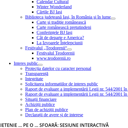
Calendar Cultural
Winter Wonderland
Cărţile BJ Iaşi
Biblioteca judeţeană Iaşi, în România şi în lume
Carte şi tradiţie românească
Carte românească pretutindeni
Conferințele BJ Iași
Cât de departe e America?
La Izvoarele Înţelepciunii
Festivalul „Teodorenii“
Festivalul Teodorenii
www.teodorenii.ro
Interes public
Protecția datelor cu caracter personal
Transparență
Integritate
Solicitarea informaţiilor de interes public
Raport de evaluare a implementării Legii nr. 544/2001 în
Raport de evaluare a implementării Legii nr. 544/2001 în
Situații financiare
Achiziții publice
Plan de achiziţii publice
Declarații de avere și de interese
IETENIE … PE O … SFOARĂ: SESIUNE INTERACTIVĂ