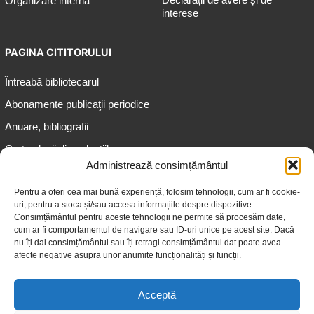
Organizare internă
interese
PAGINA CITITORULUI
Întreabă bibliotecarul
Abonamente publicaţii periodice
Anuare, bibliografii
Cartea lunii din colecțiile
speciale
Administrează consimțământul
Informații pentru copii
Pentru a oferi cea mai bună experiență, folosim tehnologii, cum ar fi cookie-
uri, pentru a stoca și/sau accesa informațiile despre dispozitive.
Informații pentru adolescenți
Consimțământul pentru aceste tehnologii ne permite să procesăm date,
Informații pentru adulți
cum ar fi comportamentul de navigare sau ID-uri unice pe acest site. Dacă
nu îți dai consimțământul sau îți retragi consimțământul dat poate avea
Informații pentru seniori
afecte negative asupra unor anumite funcționalități și funcții.
Biblioteci publice
Acceptă