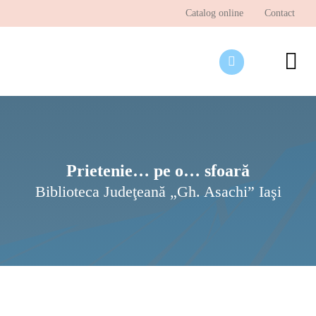
Skip
Catalog online
Contact
to
content
To
Nav
Desp
Pagi
Ştir
Prietenie… pe o… sfoară
Biblioteca Judeţeană „Gh. Asachi” Iaşi
Prog
Inte