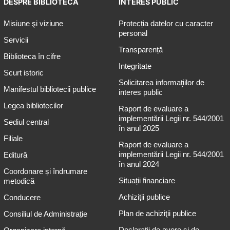
DESPRE BIBLIOTECĂ
INTERES PUBLIC
Misiune şi viziune
Protecția datelor cu caracter
personal
Servicii
Transparență
Biblioteca în cifre
Integritate
Scurt istoric
Solicitarea informaţiilor de
Manifestul bibliotecii publice
interes public
Legea bibliotecilor
Raport de evaluare a
implementării Legii nr. 544/2001
Sediul central
în anul 2025
Filiale
Raport de evaluare a
implementării Legii nr. 544/2001
Editură
în anul 2024
Coordonare și îndrumare
Situații financiare
metodică
Achiziții publice
Conducere
Plan de achiziţii publice
Consiliul de Administrație
Declarații de avere și de