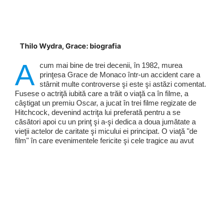
Thilo Wydra, Grace: biografia
A
cum mai bine de trei decenii, în 1982, murea
prinţesa Grace de Monaco într-un accident care a
stârnit multe controverse şi este şi astăzi comentat.
Fusese o actriţă iubită care a trăit o viaţă ca în filme, a
câştigat un premiu Oscar, a jucat în trei filme regizate de
Hitchcock, devenind actriţa lui preferată pentru a se
căsători apoi cu un prinţ şi a-şi dedica a doua jumătate a
vieţii actelor de caritate şi micului ei principat. O viaţă "de
film" în care evenimentele fericite şi cele tragice au avut