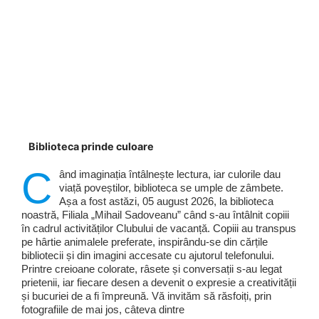
Biblioteca prinde culoare
C
ând imaginația întâlnește lectura, iar culorile dau
viață poveștilor, biblioteca se umple de zâmbete.
Așa a fost astăzi, 05 august 2026, la biblioteca
noastră, Filiala „Mihail Sadoveanu” când s-au întâlnit copiii
în cadrul activităților Clubului de vacanță. Copiii au transpus
pe hârtie animalele preferate, inspirându-se din cărțile
bibliotecii și din imagini accesate cu ajutorul telefonului.
Printre creioane colorate, râsete și conversații s-au legat
prietenii, iar fiecare desen a devenit o expresie a creativității
și bucuriei de a fi împreună. Vă invităm să răsfoiți, prin
fotografiile de mai jos, câteva dintre