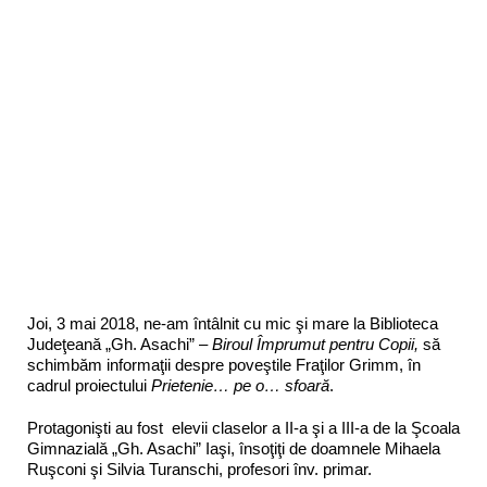
Joi, 3 mai 2018, ne-am întâlnit cu mic şi mare la Biblioteca
Judeţeană „Gh. Asachi” –
Biroul Împrumut pentru Copii,
să
schimbăm informaţii despre poveştile Fraţilor Grimm, în
cadrul proiectului
Prietenie… pe o… sfoară
.
Protagonişti au fost elevii claselor a II-a şi a III-a de la Şcoala
Gimnazială „Gh. Asachi” Iaşi, însoţiţi de doamnele Mihaela
Ruşconi şi Silvia Turanschi, profesori înv. primar.