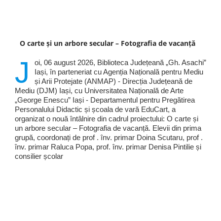
O carte și un arbore secular – Fotografia de vacanță
J
oi, 06 august 2026, Biblioteca Județeană „Gh. Asachi”
Iași, în parteneriat cu Agenția Națională pentru Mediu
și Arii Protejate (ANMAP) - Direcția Județeană de
Mediu (DJM) Iași, cu Universitatea Națională de Arte
„George Enescu” Iași - Departamentul pentru Pregătirea
Personalului Didactic și școala de vară EduCart, a
organizat o nouă întâlnire din cadrul proiectului: O carte și
un arbore secular – Fotografia de vacanță. Elevii din prima
grupă, coordonați de prof . înv. primar Doina Scutaru, prof .
înv. primar Raluca Popa, prof. înv. primar Denisa Pintilie și
consilier școlar