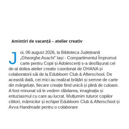
Amintiri de vacanță – atelier creativ
J
oi, 06 august 2026, la Biblioteca Județeană
„Gheorghe Asachi” Iași - Compartimentul Împrumut
carte pentru Copii și Adolescenți s-a desfășurat cel
de-al doilea atelier creativ coordonat de OHANA și
colaboratorii săi de la Edubloom Club & Afterschool. De
această dată, cei mici au realizat brățări și semne de carte
din mărgeluțe, fiecare creație fiind unică și plină de culoare.
A fost minunat să le vedem răbdarea, imaginația și
entuziasmul cu care au lucrat. Mulțumim tuturor copiilor
cititori, mămicilor și echipei Edubloom Club & Afterschool și
Avva Handmade pentru o colaborare