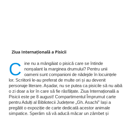
Ziua Internațională a Pisicii
C
ine nu a mângâiat o pisică care se întinde
nonșalant la marginea drumului? Pentru unii
oameni sunt companioni de nădejde în locuințele
lor. Scriitorii le-au preferat de multe ori și au devenit
personaje literare. Așadar, nu se putea ca pisicile să nu aibă
o zi doar a lor în care să fie răsfățate. Ziua Internațională a
Pisicii este pe 8 august! Compartimentul Împrumut carte
pentru Adulți al Bibliotecii Județene „Gh. Asachi” Iași a
pregătit o expoziție de carte dedicată acestor animale
simpatice. Sperăm să vă aducă măcar un zâmbet și