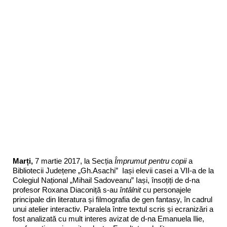
Marți,
7 martie 2017, la Secția
Împrumut pentru copii
a
Bibliotecii Județene „Gh.Asachi” Iași elevii casei a VII-a de la
Colegiul Național „Mihail Sadoveanu” Iași, însoțiți de d-na
profesor Roxana Diaconiță s-au
întâlnit
cu personajele
principale din literatura și filmografia de gen fantasy, în cadrul
unui atelier interactiv. Paralela între textul scris și ecranizări a
fost analizată cu mult interes avizat de d-na Emanuela Ilie,