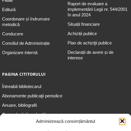
Filiale
Raport de evaluare a
implementării Legii nr. 544/2001
Editură
în anul 2024
Coordonare și îndrumare
Situații financiare
metodică
Achiziții publice
Conducere
Plan de achiziţii publice
Consiliul de Administrație
Declarații de avere și de
Organizare internă
interese
PAGINA CITITORULUI
Întreabă bibliotecarul
Abonamente publicaţii periodice
Anuare, bibliografii
Cartea lunii din colecțiile
speciale
Administrează consimțământul
Informații pentru copii