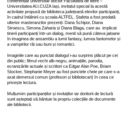
conferențiar universitar doctor Facultatea de litere –
Universitatea Al.I.CUZA Iași, invitatul special la acestă
activitate propusă de biblioteca județeană elevilor participanți,
în cadrul întâlnirii cu școala ALTFEL. Ștafeta a fost predată
ulterior masteranzilor prezenți: Dana Schipor, Diana
Stroescu, Simona Zaharia și Diana Blaga, care au implicat
tinerii participanți într-un dialog, menit să pună câteva jaloane
în imaginea de ansamblu a lumii fantasy, lumea fantomelor și
a vampirilor răi sau buni și romantici.
Imaginile care au punctat dialogul i-au surprins plăcut pe cei
din public; filmul vechi alb-negru, animațiile, parodia,
ecranizările actuale și scriitori ca Edgar Alan Poe, Briam
Stocker, Stephanie Meyer au fost punctele cheie pe care s-a
axat demersul comun (profesori și bibliotecari) în ceea ce
privește lectura.
Mulțumim participanților și invitaților iar doritorii de lectură
sunt așteptați să
bântuie
la propriu colecțiile de documente
ale bibliotecii.