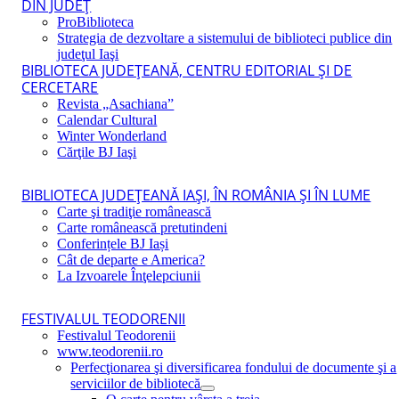
DIN JUDEŢ
ProBiblioteca
Strategia de dezvoltare a sistemului de biblioteci publice din
judeţul Iaşi
BIBLIOTECA JUDEŢEANĂ, CENTRU EDITORIAL ŞI DE
CERCETARE
Revista „Asachiana”
Calendar Cultural
Winter Wonderland
Cărţile BJ Iaşi
BIBLIOTECA JUDEŢEANĂ IAŞI, ÎN ROMÂNIA ŞI ÎN LUME
Carte şi tradiţie românească
Carte românească pretutindeni
Conferințele BJ Iași
Cât de departe e America?
La Izvoarele Înţelepciunii
FESTIVALUL TEODORENII
Festivalul Teodorenii
www.teodorenii.ro
Perfecţionarea şi diversificarea fondului de documente şi a
serviciilor de bibliotecă