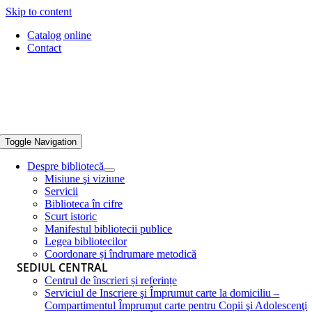
Skip to content
Catalog online
Contact
Toggle Navigation
Despre bibliotecă
Misiune şi viziune
Servicii
Biblioteca în cifre
Scurt istoric
Manifestul bibliotecii publice
Legea bibliotecilor
Coordonare și îndrumare metodică
SEDIUL CENTRAL
Centrul de înscrieri și referințe
Serviciul de Inscriere şi Împrumut carte la domiciliu –
Compartimentul Împrumut carte pentru Copii şi Adolescenţi