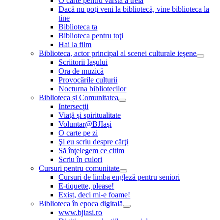
O carte pentru vârsta a treia
Dacă nu poţi veni la bibliotecă, vine biblioteca la
tine
Biblioteca ta
Biblioteca pentru toţi
Hai la film
Biblioteca, actor principal al scenei culturale ieşene
Scriitorii Iaşului
Ora de muzică
Provocările culturii
Nocturna bibliotecilor
Biblioteca și Comunitatea
Intersecţii
Viaţă şi spiritualitate
Voluntar@BJIaşi
O carte pe zi
Şi eu scriu despre cărţi
Să înţelegem ce citim
Scriu în culori
Cursuri pentru comunitate
Cursuri de limba engleză pentru seniori
E-tiquette, please!
Exist, deci mi-e foame!
Biblioteca în epoca digitală
www.bjiasi.ro