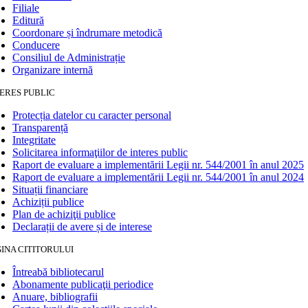
Filiale
Editură
Coordonare și îndrumare metodică
Conducere
Consiliul de Administrație
Organizare internă
ERES PUBLIC
Protecția datelor cu caracter personal
Transparență
Integritate
Solicitarea informaţiilor de interes public
Raport de evaluare a implementării Legii nr. 544/2001 în anul 2025
Raport de evaluare a implementării Legii nr. 544/2001 în anul 2024
Situații financiare
Achiziții publice
Plan de achiziţii publice
Declarații de avere și de interese
INA CITITORULUI
Întreabă bibliotecarul
Abonamente publicaţii periodice
Anuare, bibliografii