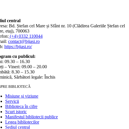
iul central
esa: Bd. Ștefan cel Mare și Sfânt nr. 10 (Clădirea Galeriile Ștefan cel
e, etaj), 700063
efon:
(+4) 0332 110044
ail:
contact@bjiasi.ro
b:
https://bjiasi.ro/
gram cu publicul:
i: 09.30 – 16.30
ți – Vineri: 09.00 – 20.00
bătă: 8.30 – 15.30
inică, Sărbători legale: Închis
SPRE BIBLIOTECĂ
Misiune şi viziune
Servicii
Biblioteca în cifre
Scurt istoric
Manifestul bibliotecii publice
Legea bibliotecilor
Sediul central