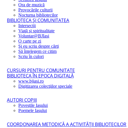
Ora de muzică
Provocările culturii
Nocturna bibliotecilor
BIBLIOTECA ŞI COMUNITATEA
Intersecţii
Viaţă şi spiritualitate
Voluntar@BJIaşi
O carte pe zi
Şi eu scriu despre cărţi
Să înţelegem ce citim
Scriu în culori
CURSURI PENTRU COMUNITATE
BIBLIOTECA ÎN EPOCA DIGITALĂ
www.bjiasi.ro
Digitizarea colecţiilor speciale
AUTORI COPIII
Poveştile Iaşului
Poemele Iaşului
COORDONAREA METODICĂ A ACTIVITĂŢII BIBLIOTECILOR