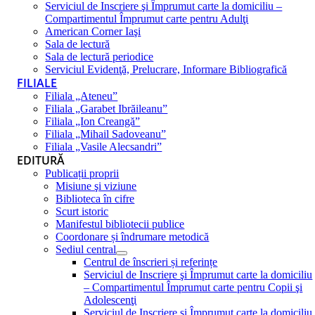
Serviciul de Inscriere şi Împrumut carte la domiciliu –
Compartimentul Împrumut carte pentru Adulţi
American Corner Iaşi
Sala de lectură
Sala de lectură periodice
Serviciul Evidenţă, Prelucrare, Informare Bibliografică
FILIALE
Filiala „Ateneu”
Filiala „Garabet Ibrăileanu”
Filiala „Ion Creangă”
Filiala „Mihail Sadoveanu”
Filiala „Vasile Alecsandri”
EDITURĂ
Publicații proprii
Misiune şi viziune
Biblioteca în cifre
Scurt istoric
Manifestul bibliotecii publice
Coordonare și îndrumare metodică
Sediul central
Centrul de înscrieri și referințe
Serviciul de Inscriere şi Împrumut carte la domiciliu
– Compartimentul Împrumut carte pentru Copii şi
Adolescenţi
Serviciul de Inscriere şi Împrumut carte la domiciliu