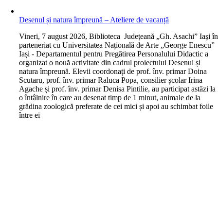
Desenul și natura împreună – Ateliere de vacanță
V
ineri, 7 august 2026, Biblioteca Judeţeană „Gh. Asachi” Iaşi î
parteneriat cu Universitatea Națională de Arte „George Enescu”
Iași - Departamentul pentru Pregătirea Personalului Didactic a
organizat o nouă activitate din cadrul proiectului Desenul și
natura împreună. Elevii coordonați de prof. înv. primar Doina
Scutaru, prof. înv. primar Raluca Popa, consilier școlar Irina
Agache și prof. înv. primar Denisa Pintilie, au participat astăzi la
o întâlnire în care au desenat timp de 1 minut, animale de la
grădina zoologică preferate de cei mici și apoi au schimbat foile
între ei