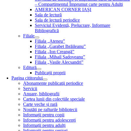
– Compartimentul Împrumut carte pentru Adulţi
AMERICAN CORNER IAŞI
Sala de lectură
Sala de lectură periodice
Serviciul Evidenţă, Prelucrare, Informare
Bibliografică
Filiale
Filiala „Ateneu”
Filiala „Garabet Ibrăileanu”
Filiala „Ion Creangă”
Filiala „Mihail Sadoveanu”
Filiala „Vasile Alecsandri”
Editură
Publicații proprii
Pagina cititorului
Abonamente publicaţii periodice
Servicii
Anuare, bibliografii
Cartea lunii din colecțiile speciale
Carte veche și rară
Noutăţi pe rafturile bibliotecii
Informații pentru copii
Informații pentru adolescenți
Informații pentru adulți
Informații pentru seniori