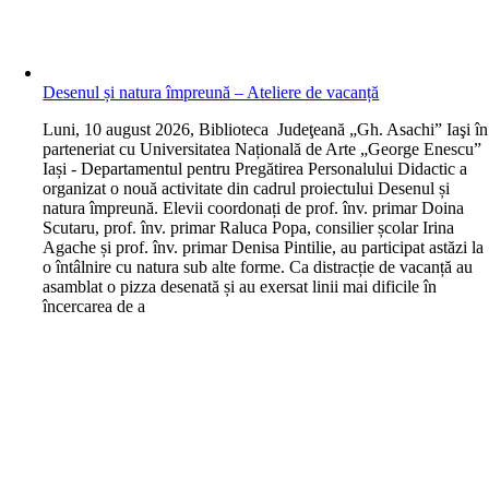
Desenul și natura împreună – Ateliere de vacanță
L
uni, 10 august 2026, Biblioteca Judeţeană „Gh. Asachi” Iaşi în
parteneriat cu Universitatea Națională de Arte „George Enescu”
Iași - Departamentul pentru Pregătirea Personalului Didactic a
organizat o nouă activitate din cadrul proiectului Desenul și
natura împreună. Elevii coordonați de prof. înv. primar Doina
Scutaru, prof. înv. primar Raluca Popa, consilier școlar Irina
Agache și prof. înv. primar Denisa Pintilie, au participat astăzi la
o întâlnire cu natura sub alte forme. Ca distracție de vacanță au
asamblat o pizza desenată și au exersat linii mai dificile în
încercarea de a