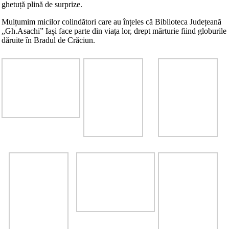
ghetuță plină de surprize.
Mulțumim micilor colindători care au înțeles că Biblioteca Județeană
„Gh.Asachiˮ Iași face parte din viața lor, drept mărturie fiind globurile
dăruite în Bradul de Crăciun.