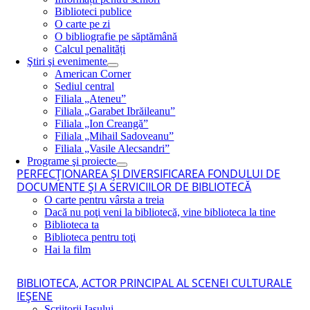
Biblioteci publice
O carte pe zi
O bibliografie pe săptămână
Calcul penalități
Ştiri şi evenimente
American Corner
Sediul central
Filiala „Ateneu”
Filiala „Garabet Ibrăileanu”
Filiala „Ion Creangă”
Filiala „Mihail Sadoveanu”
Filiala „Vasile Alecsandri”
Programe şi proiecte
PERFECŢIONAREA ŞI DIVERSIFICAREA FONDULUI DE
DOCUMENTE ŞI A SERVICIILOR DE BIBLIOTECĂ
O carte pentru vârsta a treia
Dacă nu poţi veni la bibliotecă, vine biblioteca la tine
Biblioteca ta
Biblioteca pentru toţi
Hai la film
BIBLIOTECA, ACTOR PRINCIPAL AL SCENEI CULTURALE
IEŞENE
Scriitorii Iaşului