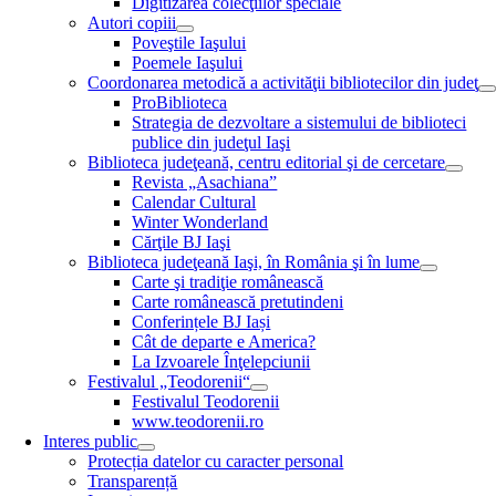
Digitizarea colecţiilor speciale
Autori copiii
Poveştile Iaşului
Poemele Iaşului
Coordonarea metodică a activităţii bibliotecilor din judeţ
ProBiblioteca
Strategia de dezvoltare a sistemului de biblioteci
publice din judeţul Iaşi
Biblioteca judeţeană, centru editorial şi de cercetare
Revista „Asachiana”
Calendar Cultural
Winter Wonderland
Cărţile BJ Iaşi
Biblioteca judeţeană Iaşi, în România şi în lume
Carte şi tradiţie românească
Carte românească pretutindeni
Conferințele BJ Iași
Cât de departe e America?
La Izvoarele Înţelepciunii
Festivalul „Teodorenii“
Festivalul Teodorenii
www.teodorenii.ro
Interes public
Protecția datelor cu caracter personal
Transparență