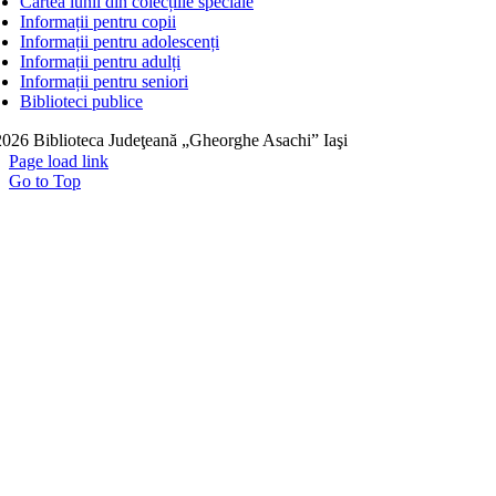
Cartea lunii din colecțiile speciale
Informații pentru copii
Informații pentru adolescenți
Informații pentru adulți
Informații pentru seniori
Biblioteci publice
026 Biblioteca Judeţeană „Gheorghe Asachi” Iaşi
Page load link
Go to Top