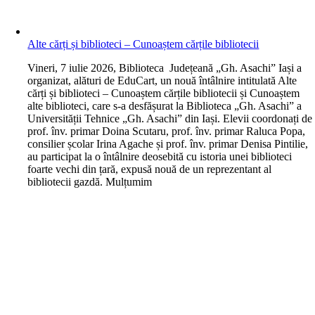
Alte cărți și biblioteci – Cunoaștem cărțile bibliotecii
V
ineri, 7 iulie 2026, Biblioteca Județeană „Gh. Asachi” Iași a
organizat, alături de EduCart, un nouă întâlnire intitulată Alte
cărți și biblioteci – Cunoaștem cărțile bibliotecii și Cunoaștem
alte biblioteci, care s-a desfășurat la Biblioteca „Gh. Asachi” a
Universității Tehnice „Gh. Asachi” din Iași. Elevii coordonați de
prof. înv. primar Doina Scutaru, prof. înv. primar Raluca Popa,
consilier școlar Irina Agache și prof. înv. primar Denisa Pintilie,
au participat la o întâlnire deosebită cu istoria unei biblioteci
foarte vechi din țară, expusă nouă de un reprezentant al
bibliotecii gazdă. Mulțumim