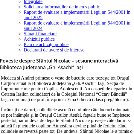
Integritate
Solicitarea informaţiilor de interes public
Raport de evaluare a implementării Legii nr. 544/2001 în
anul 2025
Raport de evaluare a implementării Legii nr. 544/2001 în
anul 2024
Situații financiare
Achiziții publice
Plan de achiziţii publice
Declarații de avere și de interese
Poveste despre Sfântul Nicolae – sesiune interactivă
Biblioteca Judeţeană „Gh. Asachi” Iaşi
Medeea și Andrei primesc o veste de bucurie care trezește tot Orașul
Cărților situat la Biblioteca Județeană „Gh.Asachiˮ Iași, Secția de
Împrumut carte pentru Copii și Adolescenți. Au oaspeți de departe din
Cetatea Iașilor, colindători de la Colegiul Național “Octav Băncilă”
Iași, coordonați de prof. înv.primar Ema Ghercă (clasa pregătitoare).
Încărcați de daruri, colindițele ascultă cu uimire câte lucruri minunate
se pot întâmpla și în Orașul Cărților. Astfel, faptele bune se împletesc
peste tot, iar undeva de departe Sfântul Nicolae privește câte daruri să
aducă în ghetuțele copiilor. Atmosfera devine plină de fericire când
colindele se revarsă peste tot. De undeva, Sfântul Nicolae le-a trimis o